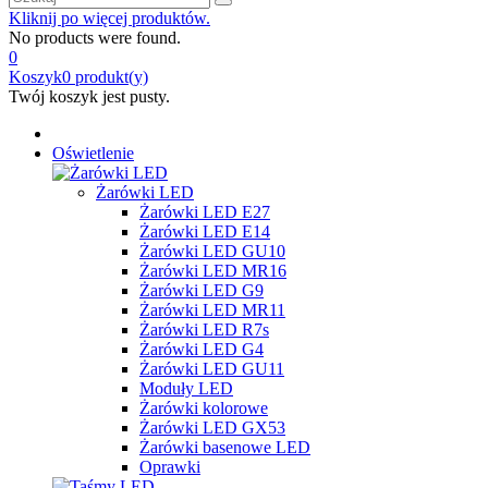
Kliknij po więcej produktów.
No products were found.
0
Koszyk
0
produkt(y)
Twój koszyk jest pusty.
Oświetlenie
Żarówki LED
Żarówki LED E27
Żarówki LED E14
Żarówki LED GU10
Żarówki LED MR16
Żarówki LED G9
Żarówki LED MR11
Żarówki LED R7s
Żarówki LED G4
Żarówki LED GU11
Moduły LED
Żarówki kolorowe
Żarówki LED GX53
Żarówki basenowe LED
Oprawki