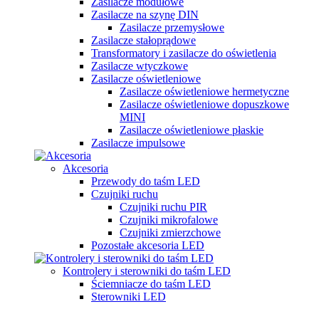
Zasilacze modułowe
Zasilacze na szynę DIN
Zasilacze przemysłowe
Zasilacze stałoprądowe
Transformatory i zasilacze do oświetlenia
Zasilacze wtyczkowe
Zasilacze oświetleniowe
Zasilacze oświetleniowe hermetyczne
Zasilacze oświetleniowe dopuszkowe
MINI
Zasilacze oświetleniowe płaskie
Zasilacze impulsowe
Akcesoria
Przewody do taśm LED
Czujniki ruchu
Czujniki ruchu PIR
Czujniki mikrofalowe
Czujniki zmierzchowe
Pozostałe akcesoria LED
Kontrolery i sterowniki do taśm LED
Ściemniacze do taśm LED
Sterowniki LED