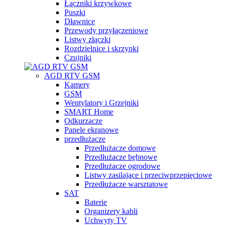
Łączniki krzywkowe
Puszki
Dławnice
Przewody przyłączeniowe
Listwy złączki
Rozdzielnice i skrzynki
Czujniki
AGD RTV GSM
Kamery
GSM
Wentylatory i Grzejniki
SMART Home
Odkurzacze
Panele ekranowe
przedłużacze
Przedłużacze domowe
Przedłużacze bębnowe
Przedłużacze ogrodowe
Listwy zasilające i przeciwprzepięciowe
Przedłużacze warsztatowe
SAT
Baterie
Organizery kabli
Uchwyty TV