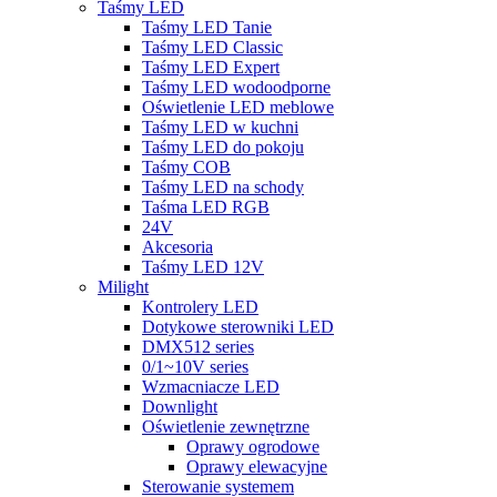
Taśmy LED
Taśmy LED Tanie
Taśmy LED Classic
Taśmy LED Expert
Taśmy LED wodoodporne
Oświetlenie LED meblowe
Taśmy LED w kuchni
Taśmy LED do pokoju
Taśmy COB
Taśmy LED na schody
Taśma LED RGB
24V
Akcesoria
Taśmy LED 12V
Milight
Kontrolery LED
Dotykowe sterowniki LED
DMX512 series
0/1~10V series
Wzmacniacze LED
Downlight
Oświetlenie zewnętrzne
Oprawy ogrodowe
Oprawy elewacyjne
Sterowanie systemem