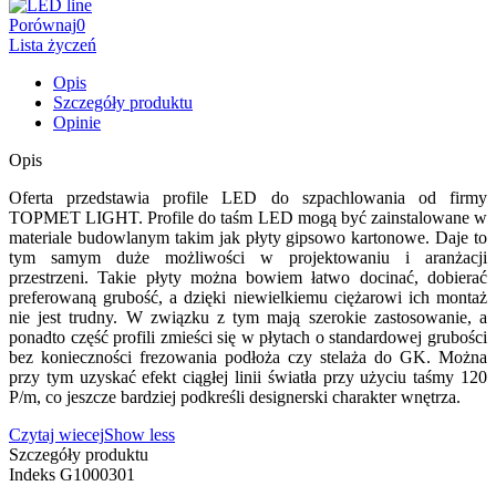
Porównaj
0
Lista życzeń
Opis
Szczegóły produktu
Opinie
Opis
Oferta przedstawia profile LED do szpachlowania od firmy
TOPMET LIGHT. Profile do taśm LED mogą być zainstalowane w
materiale budowlanym takim jak płyty gipsowo kartonowe. Daje to
tym samym duże możliwości w projektowaniu i aranżacji
przestrzeni. Takie płyty można bowiem łatwo docinać, dobierać
preferowaną grubość, a dzięki niewielkiemu ciężarowi ich montaż
nie jest trudny. W związku z tym mają szerokie zastosowanie, a
ponadto część profili zmieści się w płytach o standardowej grubości
bez konieczności frezowania podłoża czy stelaża do GK. Można
przy tym uzyskać efekt ciągłej linii światła przy użyciu taśmy 120
P/m, co jeszcze bardziej podkreśli designerski charakter wnętrza.
Czytaj wiecej
Show less
Szczegóły produktu
Indeks
G1000301