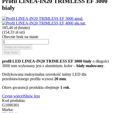
Profil LINEA-IN20 TRIMLESS EF 3000
biały
185,40 zł
(brutto)
(154,33 zł szt)
Obecnie brak na stanie
Dodaj do koszyka
Kup teraz
profil LED LINEA-IN20 TRIMLESS EF 3000 biały
o długości
3000 mm wykonany jest z aluminium, kolor –
biały malowany
.
Dedykowana maksymalna szerokość taśmy LED dla
przedstawionego profilu wynosi
20 mm
.
Okres gwarancji produktu obejmuje
1 rok
.
Czytaj wiecej
Show less
Kod produktu:
G1000301
Marka: