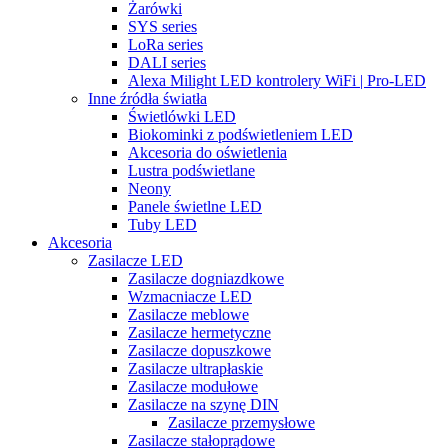
Żarówki
SYS series
LoRa series
DALI series
Alexa Milight LED kontrolery WiFi | Pro-LED
Inne źródła światła
Świetlówki LED
Biokominki z podświetleniem LED
Akcesoria do oświetlenia
Lustra podświetlane
Neony
Panele świetlne LED
Tuby LED
Akcesoria
Zasilacze LED
Zasilacze dogniazdkowe
Wzmacniacze LED
Zasilacze meblowe
Zasilacze hermetyczne
Zasilacze dopuszkowe
Zasilacze ultrapłaskie
Zasilacze modułowe
Zasilacze na szynę DIN
Zasilacze przemysłowe
Zasilacze stałoprądowe