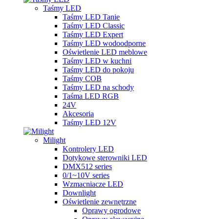
Taśmy LED
Taśmy LED Tanie
Taśmy LED Classic
Taśmy LED Expert
Taśmy LED wodoodporne
Oświetlenie LED meblowe
Taśmy LED w kuchni
Taśmy LED do pokoju
Taśmy COB
Taśmy LED na schody
Taśma LED RGB
24V
Akcesoria
Taśmy LED 12V
Milight
Kontrolery LED
Dotykowe sterowniki LED
DMX512 series
0/1~10V series
Wzmacniacze LED
Downlight
Oświetlenie zewnętrzne
Oprawy ogrodowe