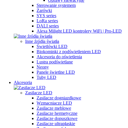
Oprawy elewacyjne
Sterowanie systemem
Żarówki
SYS series
LoRa series
DALI series
Alexa Milight LED kontrolery WiFi | Pro-LED
Inne źródła światła
Świetlówki LED
Biokominki z podświetleniem LED
Akcesoria do oświetlenia
Lustra podświetlane
Neony
Panele świetlne LED
Tuby LED
Akcesoria
Zasilacze LED
Zasilacze dogniazdkowe
Wzmacniacze LED
Zasilacze meblowe
Zasilacze hermetyczne
Zasilacze dopuszkowe
Zasilacze ultrapłaskie