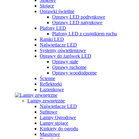
Stołowe
Stojące
Oprawki świetlne
Oprawy LED podtynkowe
Oprawy LED natynkowe
Plafony LED
Plafony LED z czujnikiem ruchu
Ramki LED
Naświetlacze LED
Systemy oświetleniowe
Oprawy do żarówek LED
Oprawy stałe
Oprawy ruchome
Oprawy woododporne
Ścienne
Reflektorki
Łazienkowe
Lampy zewnętrzne
Naświetlacze LED
Sufitowe
Lampy Ogrodowe
Lampy stojące
Kinkiety do ogrodu
Masztowe