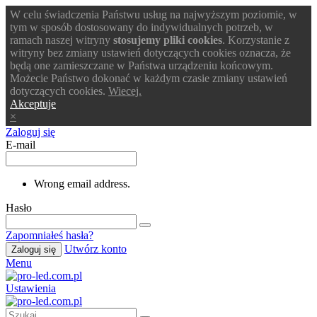
W celu świadczenia Państwu usług na najwyższym poziomie, w
tym w sposób dostosowany do indywidualnych potrzeb, w
ramach naszej witryny
stosujemy pliki cookies
. Korzystanie z
witryny bez zmiany ustawień dotyczących cookies oznacza, że
będą one zamieszczane w Państwa urządzeniu końcowym.
Możecie Państwo dokonać w każdym czasie zmiany ustawień
dotyczących cookies.
Wiecej.
Akceptuje
×
Zaloguj się
E-mail
Wrong email address.
Hasło
Zapomniałeś hasła?
Utwórz konto
Zaloguj się
Menu
Ustawienia