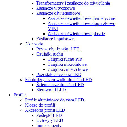
Transformatory i zasilacze do oświetlenia
Zasilacze wtyczkowe
Zasilacze oświetleniowe
Zasilacze oświetleniowe hermetyczne
Zasilacze oświetleniowe dopuszkowe
MINI
Zasilacze oświetleniowe płaskie
Zasilacze impulsowe
Akcesoria
Przewody do taśm LED
Czujniki ruchu
Czujniki ruchu PIR
Czujniki mikrofalowe
Czujniki zmierzchowe
Pozostałe akcesoria LED
Kontrolery i sterowniki do taśm LED
Ściemniacze do taśm LED
Sterowniki LED
Profile
Profile aluminiowe do taśm LED
Klosze do profili
Akcesoria profili LED
Zaślepki LED
Uchwyty LED
Inne elementy