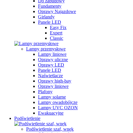
Do zabudowy
Fundamenty
Oprawy Najazdowe
Girlandy
Panele LED
Easy Fix
Expert
Classic
Lampy przemysłowe
Lampy liniowe
Oprawy uliczne
Oprawy LED
Panele LED
Naświetlacze
Oprawy high-bay
Oprawy liniowe
Plafony
Lampy solarne
Lampy owadobójcze
Lampy UVC OZON
Ewakuacyjne
Podświetlenie
Podświetlenie szaf, wnęk