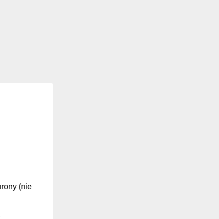
hrony (nie
z