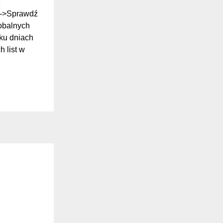
z
ki->Sprawdź
lobalnych
ilku dniach
 list w