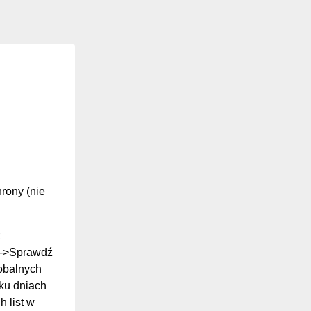
hrony (nie
z
ki->Sprawdź
lobalnych
ilku dniach
 list w