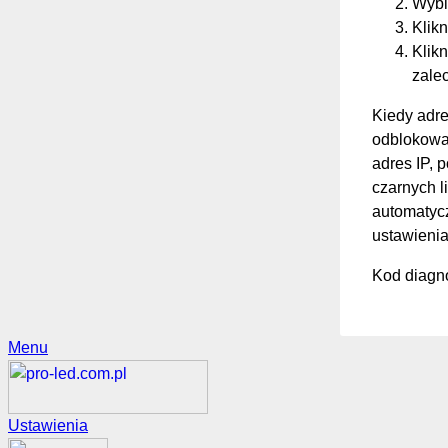
Wybi
Klikn
Klikn
zale
Kiedy adre
odblokować
adres IP, 
czarnych li
automatycz
ustawienia
Kod diagno
Menu
Ustawienia