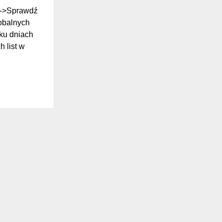
ki->Sprawdź
lobalnych
ilku dniach
 list w