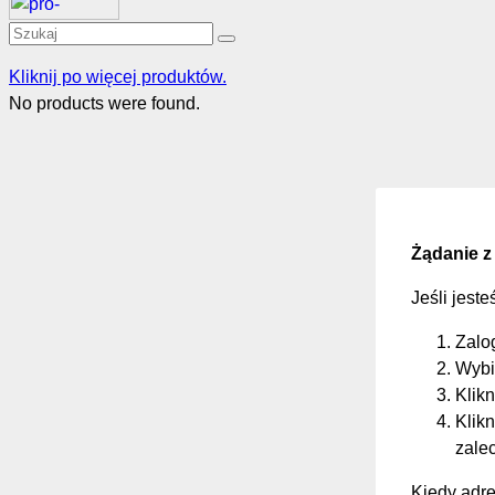
Kliknij po więcej produktów.
No products were found.
Żądanie z
Jeśli jest
Zalo
Wybi
Klikn
Klikn
zale
Kiedy adre