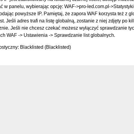
 w panelu, wybierając opcję: WAF->pro-led.com.pl->Statysty
podając powyższe IP. Pamiętaj, że zapora WAF korzysta też z g
st. Jeśli adres trafi na listę globalną, zostanie z niej zdjęty po k
nie. Jeśli nie chcesz czekać możesz wyłączyć sprawdzanie tych
ch WAF -> Ustawienia -> Sprawdzanie list globalnych.
styczny: Blacklisted (Blacklisted)