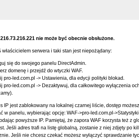
 216.73.216.221 nie może być obecnie obsłużone.
eś właścicielem serwera i taki stan jest niepożądany:
guj się do swojego panelu DirectAdmin.
erz domenę i przejdź do wtyczki WAF.
ij pro-led.com.pl -> Ustawienia, dla edycji polityki blokad.
ij pro-led.com.pl -> Dezaktywuj, dla całkowitego wyłączenia oc
camy).
s IP jest zablokowany na lokalnej czarnej liście, dostęp możes
 w panelu, wybierając opcję: WAF->pro-led.com.pl->Statysty
podając powyższe IP. Pamiętaj, że zapora WAF korzysta też z g
st. Jeśli adres trafi na listę globalną, zostanie z niej zdjęty po k
nie. Jeśli nie chcesz czekać możesz wyłączyć sprawdzanie tych