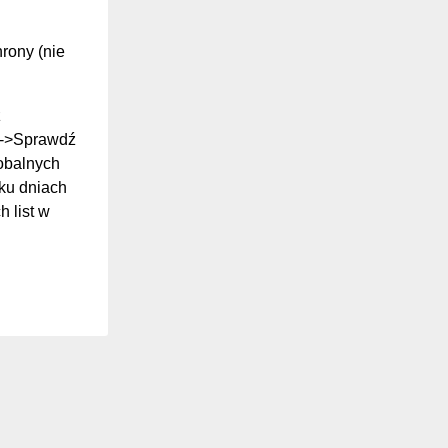
hrony (nie
z
ki->Sprawdź
lobalnych
ilku dniach
 list w