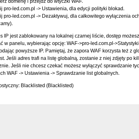
erz domenę i przejdź do wtyczki WAF.
ij pro-led.com.pl -> Ustawienia, dla edycji polityki blokad.
ij pro-led.com.pl -> Dezaktywuj, dla całkowitego wyłączenia oc
camy).
s IP jest zablokowany na lokalnej czarnej liście, dostęp możes
 w panelu, wybierając opcję: WAF->pro-led.com.pl->Statysty
podając powyższe IP. Pamiętaj, że zapora WAF korzysta też z g
st. Jeśli adres trafi na listę globalną, zostanie z niej zdjęty po k
nie. Jeśli nie chcesz czekać możesz wyłączyć sprawdzanie tych
ch WAF -> Ustawienia -> Sprawdzanie list globalnych.
styczny: Blacklisted (Blacklisted)