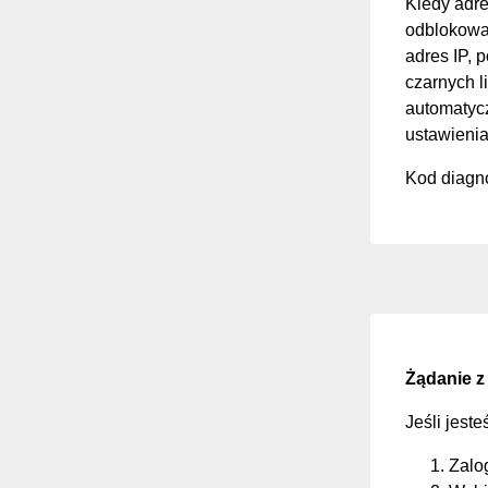
Kiedy adre
odblokować
adres IP, 
czarnych li
automatycz
ustawienia
Kod diagno
Żądanie z
Jeśli jest
Zalo