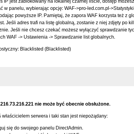
s IP jest zablokowany na lokalnej czarnej liście, dostęp możes
 w panelu, wybierając opcję: WAF->pro-led.com.pl->Statysty
podając powyższe IP. Pamiętaj, że zapora WAF korzysta też z g
st. Jeśli adres trafi na listę globalną, zostanie z niej zdjęty po k
nie. Jeśli nie chcesz czekać możesz wyłączyć sprawdzanie tych
ch WAF -> Ustawienia -> Sprawdzanie list globalnych.
styczny: Blacklisted (Blacklisted)
 216.73.216.221 nie może być obecnie obsłużone.
eś właścicielem serwera i taki stan jest niepożądany:
guj się do swojego panelu DirectAdmin.