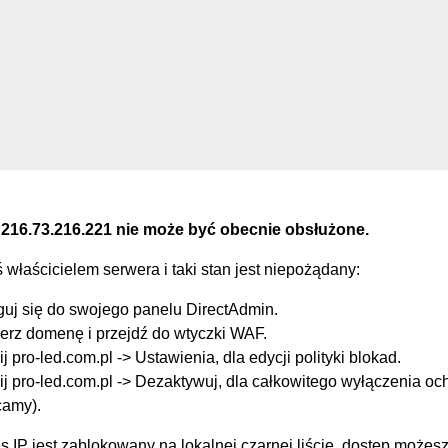
 216.73.216.221 nie może być obecnie obsłużone.
eś właścicielem serwera i taki stan jest niepożądany:
guj się do swojego panelu DirectAdmin.
erz domenę i przejdź do wtyczki WAF.
ij pro-led.com.pl -> Ustawienia, dla edycji polityki blokad.
ij pro-led.com.pl -> Dezaktywuj, dla całkowitego wyłączenia oc
camy).
s IP jest zablokowany na lokalnej czarnej liście, dostęp możes