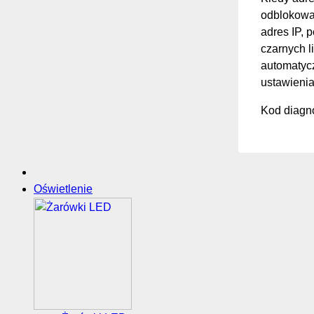
odblokować
adres IP, 
czarnych li
automatycz
ustawienia
Kod diagno
Oświetlenie