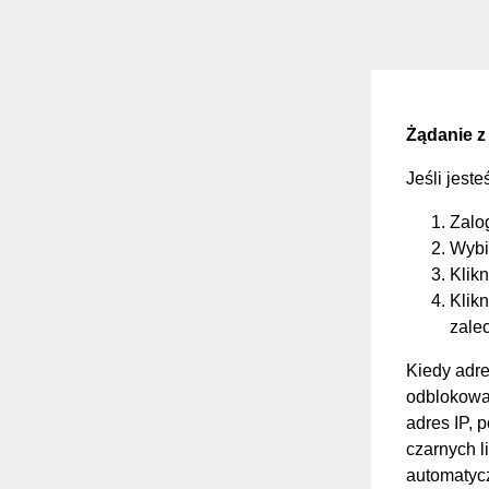
Żądanie z
Jeśli jest
Zalo
Wybi
Klikn
Klikn
zale
Kiedy adre
odblokować
adres IP, 
czarnych li
automatycz