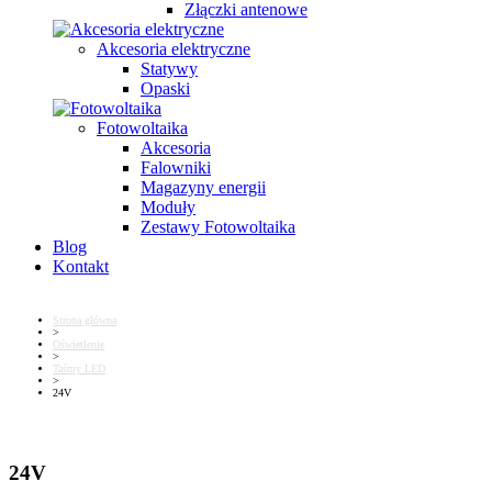
Złączki antenowe
Akcesoria elektryczne
Statywy
Opaski
Fotowoltaika
Akcesoria
Falowniki
Magazyny energii
Moduły
Zestawy Fotowoltaika
Blog
Kontakt
Strona główna
>
Oświetlenie
>
Taśmy LED
>
24V
24V