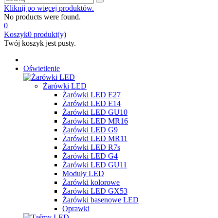
Kliknij po więcej produktów.
No products were found.
0
Koszyk
0
produkt(y)
Twój koszyk jest pusty.
Oświetlenie
Żarówki LED
Żarówki LED E27
Żarówki LED E14
Żarówki LED GU10
Żarówki LED MR16
Żarówki LED G9
Żarówki LED MR11
Żarówki LED R7s
Żarówki LED G4
Żarówki LED GU11
Moduły LED
Żarówki kolorowe
Żarówki LED GX53
Żarówki basenowe LED
Oprawki