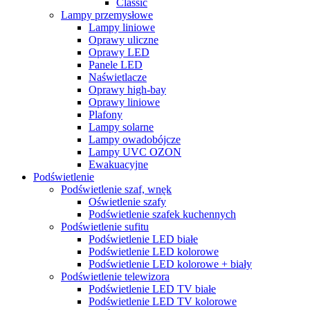
Classic
Lampy przemysłowe
Lampy liniowe
Oprawy uliczne
Oprawy LED
Panele LED
Naświetlacze
Oprawy high-bay
Oprawy liniowe
Plafony
Lampy solarne
Lampy owadobójcze
Lampy UVC OZON
Ewakuacyjne
Podświetlenie
Podświetlenie szaf, wnęk
Oświetlenie szafy
Podświetlenie szafek kuchennych
Podświetlenie sufitu
Podświetlenie LED białe
Podświetlenie LED kolorowe
Podświetlenie LED kolorowe + biały
Podświetlenie telewizora
Podświetlenie LED TV białe
Podświetlenie LED TV kolorowe