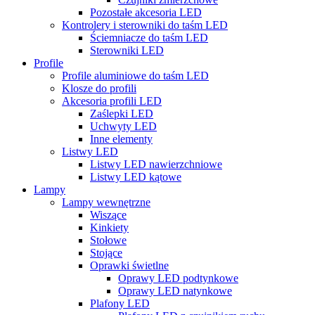
Pozostałe akcesoria LED
Kontrolery i sterowniki do taśm LED
Ściemniacze do taśm LED
Sterowniki LED
Profile
Profile aluminiowe do taśm LED
Klosze do profili
Akcesoria profili LED
Zaślepki LED
Uchwyty LED
Inne elementy
Listwy LED
Listwy LED nawierzchniowe
Listwy LED kątowe
Lampy
Lampy wewnętrzne
Wiszące
Kinkiety
Stołowe
Stojące
Oprawki świetlne
Oprawy LED podtynkowe
Oprawy LED natynkowe
Plafony LED