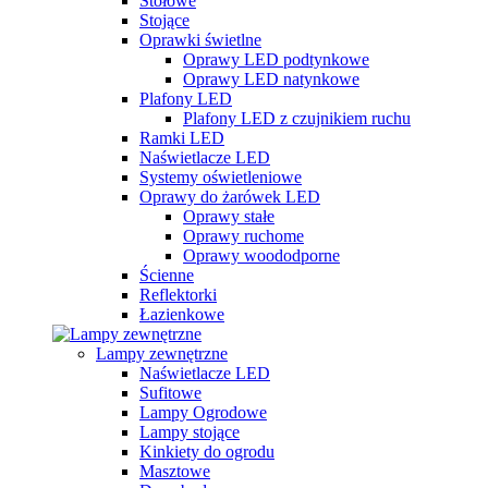
Stołowe
Stojące
Oprawki świetlne
Oprawy LED podtynkowe
Oprawy LED natynkowe
Plafony LED
Plafony LED z czujnikiem ruchu
Ramki LED
Naświetlacze LED
Systemy oświetleniowe
Oprawy do żarówek LED
Oprawy stałe
Oprawy ruchome
Oprawy woododporne
Ścienne
Reflektorki
Łazienkowe
Lampy zewnętrzne
Naświetlacze LED
Sufitowe
Lampy Ogrodowe
Lampy stojące
Kinkiety do ogrodu
Masztowe