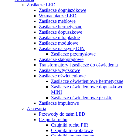
Zasilacze LED
Zasilacze dogniazdkowe
Wzmacniacze LED
Zasilacze meblowe
Zasilacze hermetyczne
Zasilacze dopuszkowe
Zasilacze ultrapłaskie
Zasilacze modułowe
Zasilacze na szynę DIN
Zasilacze przemysłowe
Zasilacze stałoprądowe
Transformatory i zasilacze do oświetlenia
Zasilacze wtyczkowe
Zasilacze oświetleniowe
Zasilacze oświetleniowe hermetyczne
Zasilacze oświetleniowe dopuszkowe
MINI
Zasilacze oświetleniowe płaskie
Zasilacze impulsowe
Akcesoria
Przewody do taśm LED
Czujniki ruchu
Czujniki ruchu PIR
Czujniki mikrofalowe
Czujniki zmierzchowe