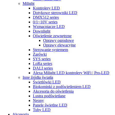
Milight
Kontrolery LED
Dotykowe sterowniki LED
DMX512 series
0/1~10V series
Wzmacniacze LED
Downlight
Oświetlenie zewnętrzne
Oprawy ogrodowe
Oprawy elewacyjne
Sterowanie systemem
Żarówki
SYS series
LoRa series
DALI series
Alexa Milight LED kontrolery WiFi | Pro-LED
Inne źródła światła
Świetlówki LED
Biokominki z podświetleniem LED
Akcesoria do oświetlenia
Lustra podświetlane
Neony
Panele świetlne LED
Tuby LED
Akcesoria