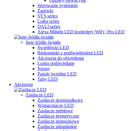
Oprawy elewacyjne
Sterowanie systemem
Żarówki
SYS series
LoRa series
DALI series
Alexa Milight LED kontrolery WiFi | Pro-LED
Inne źródła światła
Świetlówki LED
Biokominki z podświetleniem LED
Akcesoria do oświetlenia
Lustra podświetlane
Neony
Panele świetlne LED
Tuby LED
Akcesoria
Zasilacze LED
Zasilacze dogniazdkowe
Wzmacniacze LED
Zasilacze meblowe
Zasilacze hermetyczne
Zasilacze dopuszkowe
Zasilacze ultrapłaskie