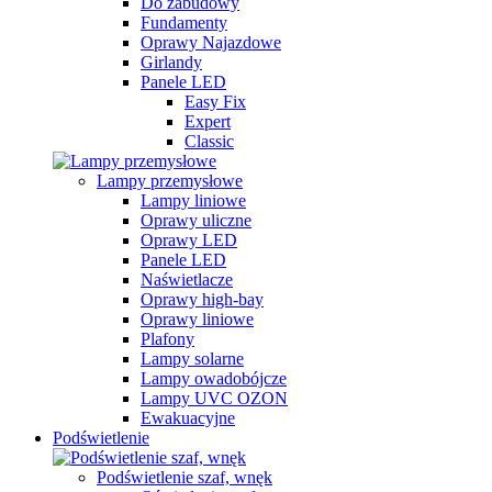
Do zabudowy
Fundamenty
Oprawy Najazdowe
Girlandy
Panele LED
Easy Fix
Expert
Classic
Lampy przemysłowe
Lampy liniowe
Oprawy uliczne
Oprawy LED
Panele LED
Naświetlacze
Oprawy high-bay
Oprawy liniowe
Plafony
Lampy solarne
Lampy owadobójcze
Lampy UVC OZON
Ewakuacyjne
Podświetlenie
Podświetlenie szaf, wnęk