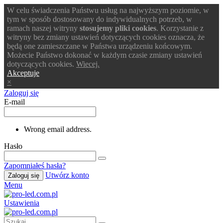
W celu świadczenia Państwu usług na najwyższym poziomie, w
tym w sposób dostosowany do indywidualnych potrzeb, w
ramach naszej witryny
stosujemy pliki cookies
. Korzystanie z
witryny bez zmiany ustawień dotyczących cookies oznacza, że
będą one zamieszczane w Państwa urządzeniu końcowym.
Możecie Państwo dokonać w każdym czasie zmiany ustawień
dotyczących cookies.
Wiecej.
Akceptuje
×
Zaloguj się
E-mail
Wrong email address.
Hasło
Zapomniałeś hasła?
Utwórz konto
Zaloguj się
Menu
Ustawienia