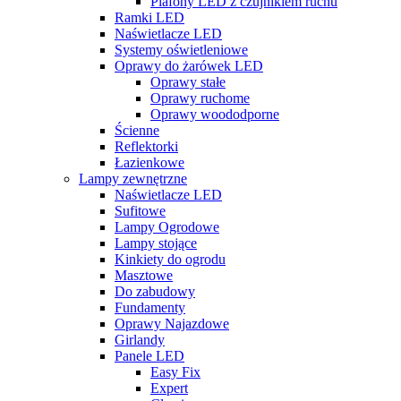
Plafony LED z czujnikiem ruchu
Ramki LED
Naświetlacze LED
Systemy oświetleniowe
Oprawy do żarówek LED
Oprawy stałe
Oprawy ruchome
Oprawy woododporne
Ścienne
Reflektorki
Łazienkowe
Lampy zewnętrzne
Naświetlacze LED
Sufitowe
Lampy Ogrodowe
Lampy stojące
Kinkiety do ogrodu
Masztowe
Do zabudowy
Fundamenty
Oprawy Najazdowe
Girlandy
Panele LED
Easy Fix
Expert