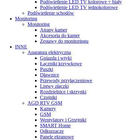
Podświetlenie LED TV kolorowe + biały
Podświetlenie LED TV jednokolorowe
Podświetlenie schodów
Monitoring
Monitoring
Atrapy kamer
Akcesoria do kamer
Zestawy do monitoringu
INNE
Aparatura elektryczna
Gniazda i wtyki
Łączniki krzywkowe
Puszki
Dławnice
Przewody przyłączeniowe
Listwy złączki
Rozdzielnice i skrzynki
Czujniki
AGD RTV GSM
Kamery
GSM
Wentylatory i Grzejniki
SMART Home
Odkurzacze
Panele ekranowe