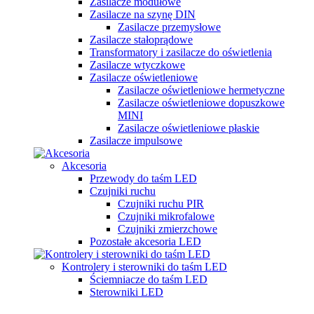
Zasilacze modułowe
Zasilacze na szynę DIN
Zasilacze przemysłowe
Zasilacze stałoprądowe
Transformatory i zasilacze do oświetlenia
Zasilacze wtyczkowe
Zasilacze oświetleniowe
Zasilacze oświetleniowe hermetyczne
Zasilacze oświetleniowe dopuszkowe
MINI
Zasilacze oświetleniowe płaskie
Zasilacze impulsowe
Akcesoria
Przewody do taśm LED
Czujniki ruchu
Czujniki ruchu PIR
Czujniki mikrofalowe
Czujniki zmierzchowe
Pozostałe akcesoria LED
Kontrolery i sterowniki do taśm LED
Ściemniacze do taśm LED
Sterowniki LED