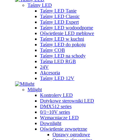
Taśmy LED
Taśmy LED Tanie
Taśmy LED Classic
Taśmy LED Expert
Taśmy LED wodoodporne
Oświetlenie LED meblowe
Taśmy LED w kuchni
Taśmy LED do pokoju
Taśmy COB
Taśmy LED na schody
Taśma LED RGB
24V
Akcesoria
Taśmy LED 12V
Milight
Kontrolery LED
Dotykowe sterowniki LED
DMX512 series
0/1~10V series
Wzmacniacze LED
Downlight
Oświetlenie zewnętrzne
Oprawy ogrodowe