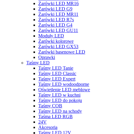
Żarówki LED MR16
Żarówki LED G9
Żarówki LED MR11
Żarówki LED R7s
Żarówki LED G4
Żarówki LED GU11
Moduły LED
Żarówki kolorowe
Żarówki LED GX53
Żarówki basenowe LED
Oprawki
Taśmy LED
Taśmy LED Tanie
Taśmy LED Classic
Taśmy LED Expert
Taśmy LED wodoodporne
Oświetlenie LED meblowe
Taśmy LED w kuchni
Taśmy LED do pokoju
Taśmy COB
Taśmy LED na schody
Taśma LED RGB
24V
Akcesoria
Taśmy LED 12V