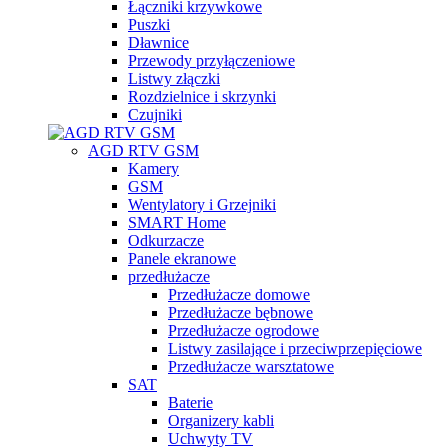
Łączniki krzywkowe
Puszki
Dławnice
Przewody przyłączeniowe
Listwy złączki
Rozdzielnice i skrzynki
Czujniki
AGD RTV GSM
Kamery
GSM
Wentylatory i Grzejniki
SMART Home
Odkurzacze
Panele ekranowe
przedłużacze
Przedłużacze domowe
Przedłużacze bębnowe
Przedłużacze ogrodowe
Listwy zasilające i przeciwprzepięciowe
Przedłużacze warsztatowe
SAT
Baterie
Organizery kabli
Uchwyty TV