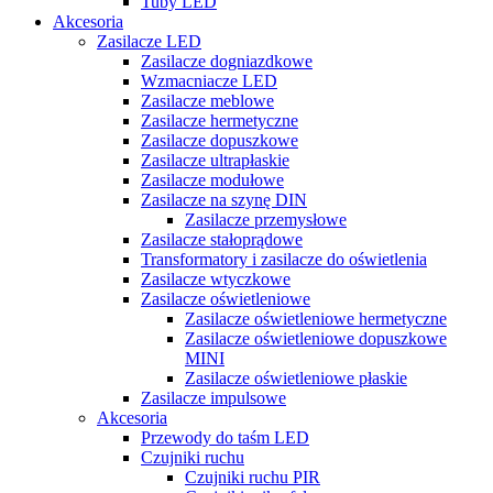
Tuby LED
Akcesoria
Zasilacze LED
Zasilacze dogniazdkowe
Wzmacniacze LED
Zasilacze meblowe
Zasilacze hermetyczne
Zasilacze dopuszkowe
Zasilacze ultrapłaskie
Zasilacze modułowe
Zasilacze na szynę DIN
Zasilacze przemysłowe
Zasilacze stałoprądowe
Transformatory i zasilacze do oświetlenia
Zasilacze wtyczkowe
Zasilacze oświetleniowe
Zasilacze oświetleniowe hermetyczne
Zasilacze oświetleniowe dopuszkowe
MINI
Zasilacze oświetleniowe płaskie
Zasilacze impulsowe
Akcesoria
Przewody do taśm LED
Czujniki ruchu
Czujniki ruchu PIR