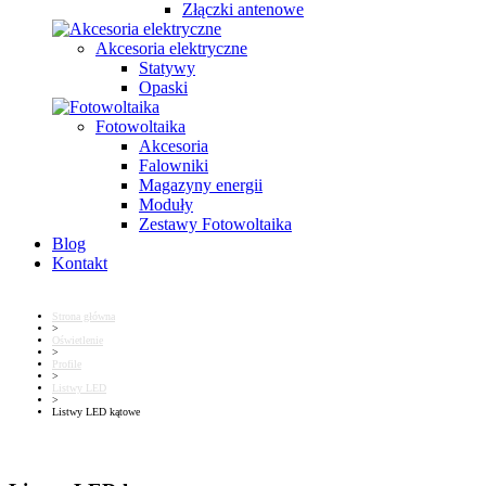
Złączki antenowe
Akcesoria elektryczne
Statywy
Opaski
Fotowoltaika
Akcesoria
Falowniki
Magazyny energii
Moduły
Zestawy Fotowoltaika
Blog
Kontakt
Strona główna
>
Oświetlenie
>
Profile
>
Listwy LED
>
Listwy LED kątowe