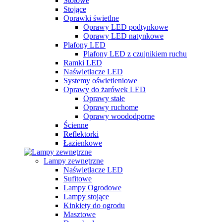
Stołowe
Stojące
Oprawki świetlne
Oprawy LED podtynkowe
Oprawy LED natynkowe
Plafony LED
Plafony LED z czujnikiem ruchu
Ramki LED
Naświetlacze LED
Systemy oświetleniowe
Oprawy do żarówek LED
Oprawy stałe
Oprawy ruchome
Oprawy woododporne
Ścienne
Reflektorki
Łazienkowe
Lampy zewnętrzne
Naświetlacze LED
Sufitowe
Lampy Ogrodowe
Lampy stojące
Kinkiety do ogrodu
Masztowe