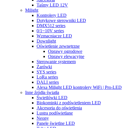
Taśmy LED 12V
Milight
Kontrolery LED
Dotykowe sterowniki LED
DMX512 series
0/1~10V series
Wzmacniacze LED
Downlight
Oświetlenie zewnętrzne
Oprawy ogrodowe
Oprawy elewacyjne
Sterowanie systemem
Żarówki
SYS series
LoRa series
DALI series
Alexa Milight LED kontrolery WiFi | Pro-LED
Inne źródła światła
Świetlówki LED
Biokominki z podświetleniem LED
Akcesoria do oświetlenia
Lustra podświetlane
Neony
Panele świetlne LED