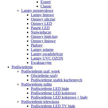
Expert
Classic
Lampy przemysłowe
Lampy liniowe
Oprawy uliczne
Oprawy LED
Panele LED
Naświetlacze
Oprawy high-bay
Oprawy liniowe
Plafony
Lampy solarne
Lampy owadobójcze
Lampy UVC OZON
Ewakuacyjne
Podświetlenie
Podświetlenie szaf, wnęk
Oświetlenie szafy
Podświetlenie szafek kuchennych
Podświetlenie sufitu
Podświetlenie LED białe
Podświetlenie LED kolorowe
Podświetlenie LED kolorowe + biały
Podświetlenie telewizora
Podświetlenie LED TV białe