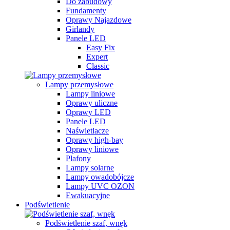
Do zabudowy
Fundamenty
Oprawy Najazdowe
Girlandy
Panele LED
Easy Fix
Expert
Classic
Lampy przemysłowe
Lampy liniowe
Oprawy uliczne
Oprawy LED
Panele LED
Naświetlacze
Oprawy high-bay
Oprawy liniowe
Plafony
Lampy solarne
Lampy owadobójcze
Lampy UVC OZON
Ewakuacyjne
Podświetlenie
Podświetlenie szaf, wnęk