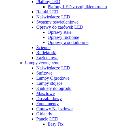
Plafony LED
Plafony LED z czujnikiem ruchu
Ramki LED
Naświetlacze LED
Systemy oświetleniowe
Oprawy do żarówek LED
Oprawy stałe
Oprawy ruchome
Oprawy woododporne
Ścienne
Reflektorki
Łazienkowe
Lampy zewnętrzne
Naświetlacze LED
Sufitowe
Lampy Ogrodowe
Lampy stojące
Kinkiety do ogrodu
Masztowe
Do zabudowy
Fundamenty
Oprawy Najazdowe
Girlandy
Panele LED
Easy Fix