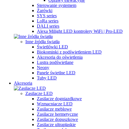
Oprawy elewacyjne
Sterowanie systemem
Żarówki
SYS series
LoRa series
DALI series
Alexa Milight LED kontrolery WiFi | Pro-LED
Inne źródła światła
Świetlówki LED
Biokominki z podświetleniem LED
Akcesoria do oświetlenia
Lustra podświetlane
Neony
Panele świetlne LED
Tuby LED
Akcesoria
Zasilacze LED
Zasilacze dogniazdkowe
Wzmacniacze LED
Zasilacze meblowe
Zasilacze hermetyczne
Zasilacze dopuszkowe
Zasilacze ultrapłaskie