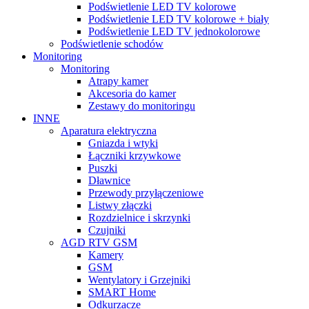
Podświetlenie LED TV kolorowe
Podświetlenie LED TV kolorowe + biały
Podświetlenie LED TV jednokolorowe
Podświetlenie schodów
Monitoring
Monitoring
Atrapy kamer
Akcesoria do kamer
Zestawy do monitoringu
INNE
Aparatura elektryczna
Gniazda i wtyki
Łączniki krzywkowe
Puszki
Dławnice
Przewody przyłączeniowe
Listwy złączki
Rozdzielnice i skrzynki
Czujniki
AGD RTV GSM
Kamery
GSM
Wentylatory i Grzejniki
SMART Home
Odkurzacze