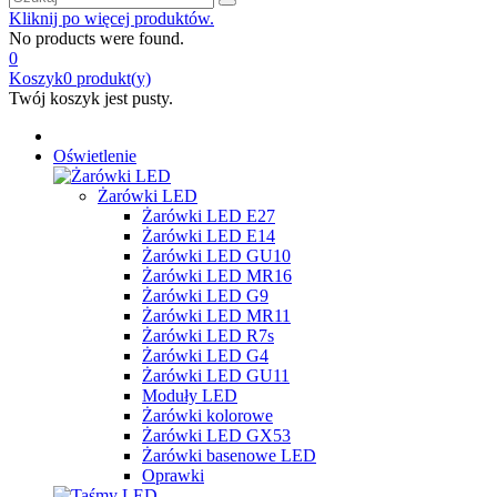
Kliknij po więcej produktów.
No products were found.
0
Koszyk
0
produkt(y)
Twój koszyk jest pusty.
Oświetlenie
Żarówki LED
Żarówki LED E27
Żarówki LED E14
Żarówki LED GU10
Żarówki LED MR16
Żarówki LED G9
Żarówki LED MR11
Żarówki LED R7s
Żarówki LED G4
Żarówki LED GU11
Moduły LED
Żarówki kolorowe
Żarówki LED GX53
Żarówki basenowe LED
Oprawki