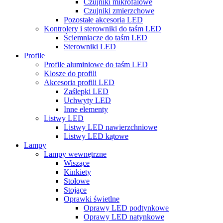
Czujniki mikrofalowe
Czujniki zmierzchowe
Pozostałe akcesoria LED
Kontrolery i sterowniki do taśm LED
Ściemniacze do taśm LED
Sterowniki LED
Profile
Profile aluminiowe do taśm LED
Klosze do profili
Akcesoria profili LED
Zaślepki LED
Uchwyty LED
Inne elementy
Listwy LED
Listwy LED nawierzchniowe
Listwy LED kątowe
Lampy
Lampy wewnętrzne
Wiszące
Kinkiety
Stołowe
Stojące
Oprawki świetlne
Oprawy LED podtynkowe
Oprawy LED natynkowe