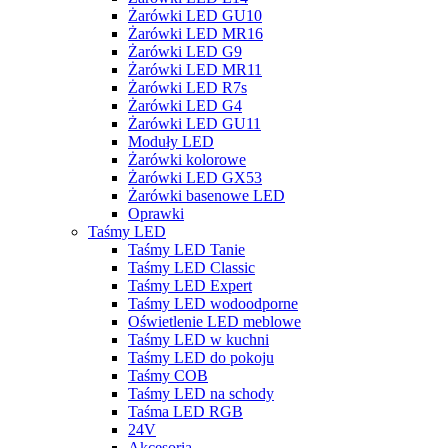
Żarówki LED GU10
Żarówki LED MR16
Żarówki LED G9
Żarówki LED MR11
Żarówki LED R7s
Żarówki LED G4
Żarówki LED GU11
Moduły LED
Żarówki kolorowe
Żarówki LED GX53
Żarówki basenowe LED
Oprawki
Taśmy LED
Taśmy LED Tanie
Taśmy LED Classic
Taśmy LED Expert
Taśmy LED wodoodporne
Oświetlenie LED meblowe
Taśmy LED w kuchni
Taśmy LED do pokoju
Taśmy COB
Taśmy LED na schody
Taśma LED RGB
24V
Akcesoria