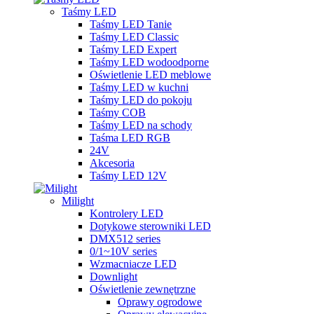
Taśmy LED
Taśmy LED Tanie
Taśmy LED Classic
Taśmy LED Expert
Taśmy LED wodoodporne
Oświetlenie LED meblowe
Taśmy LED w kuchni
Taśmy LED do pokoju
Taśmy COB
Taśmy LED na schody
Taśma LED RGB
24V
Akcesoria
Taśmy LED 12V
Milight
Kontrolery LED
Dotykowe sterowniki LED
DMX512 series
0/1~10V series
Wzmacniacze LED
Downlight
Oświetlenie zewnętrzne
Oprawy ogrodowe