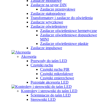
Zasilacze modułowe
Zasilacze na szynę DIN
Zasilacze przemysłowe
Zasilacze stałoprądowe
Transformatory i zasilacze do oświetlenia
Zasilacze wtyczkowe
Zasilacze oświetleniowe
Zasilacze oświetleniowe hermetyczne
Zasilacze oświetleniowe dopuszkowe
MINI
Zasilacze oświetleniowe płaskie
Zasilacze impulsowe
Akcesoria
Przewody do taśm LED
Czujniki ruchu
Czujniki ruchu PIR
Czujniki mikrofalowe
Czujniki zmierzchowe
Pozostałe akcesoria LED
Kontrolery i sterowniki do taśm LED
Ściemniacze do taśm LED
Sterowniki LED