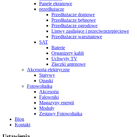
Panele ekranowe
przedłużacze
Przedłużacze domowe
Przedłużacze bębnowe
Przedłużacze ogrodowe
Listwy zasilające i przeciwprzepięciowe
Przedłużacze warsztatowe
SAT
Baterie
Organizery kabli
Uchwyty TV
Złączki antenowe
Akcesoria elektryczne
Statywy
Opaski
Fotowoltaika
Akcesoria
Falowniki
Magazyny energii
Moduły
Zestawy Fotowoltaika
Blog
Kontakt
Ustawienia