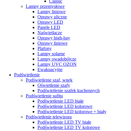
Classic
Lampy przemysłowe
Lampy liniowe
Oprawy uliczne
Oprawy LED
Panele LED
Naświetlacze
Oprawy high-bay
Oprawy liniowe
Plafony
Lampy solarne
Lampy owadobójcze
Lampy UVC OZON
Ewakuacyjne
Podświetlenie
Podświetlenie szaf, wnęk
Oświetlenie szafy
Podświetlenie szafek kuchennych
Podświetlenie sufitu
Podświetlenie LED białe
Podświetlenie LED kolorowe
Podświetlenie LED kolorowe + biały
Podświetlenie telewizora
Podświetlenie LED TV białe
Podświetlenie LED TV kolorowe