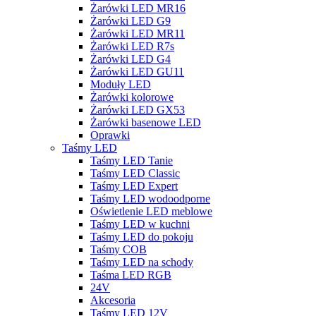
Żarówki LED MR16
Żarówki LED G9
Żarówki LED MR11
Żarówki LED R7s
Żarówki LED G4
Żarówki LED GU11
Moduły LED
Żarówki kolorowe
Żarówki LED GX53
Żarówki basenowe LED
Oprawki
Taśmy LED
Taśmy LED Tanie
Taśmy LED Classic
Taśmy LED Expert
Taśmy LED wodoodporne
Oświetlenie LED meblowe
Taśmy LED w kuchni
Taśmy LED do pokoju
Taśmy COB
Taśmy LED na schody
Taśma LED RGB
24V
Akcesoria
Taśmy LED 12V