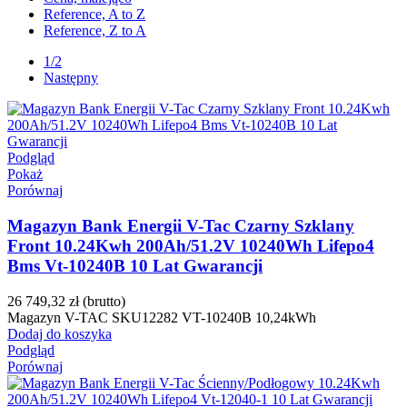
Reference, A to Z
Reference, Z to A
1/2
Następny
Podgląd
Pokaż
Porównaj
Magazyn Bank Energii V-Tac Czarny Szklany
Front 10.24Kwh 200Ah/51.2V 10240Wh Lifepo4
Bms Vt-10240B 10 Lat Gwarancji
26 749,32 zł
(brutto)
Magazyn V-TAC SKU12282 VT-10240B 10,24kWh
Dodaj do koszyka
Podgląd
Porównaj