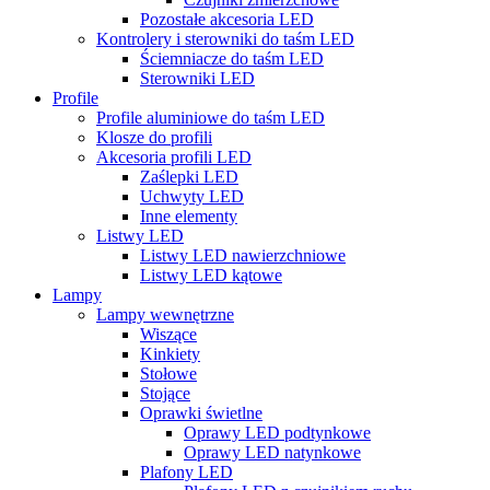
Pozostałe akcesoria LED
Kontrolery i sterowniki do taśm LED
Ściemniacze do taśm LED
Sterowniki LED
Profile
Profile aluminiowe do taśm LED
Klosze do profili
Akcesoria profili LED
Zaślepki LED
Uchwyty LED
Inne elementy
Listwy LED
Listwy LED nawierzchniowe
Listwy LED kątowe
Lampy
Lampy wewnętrzne
Wiszące
Kinkiety
Stołowe
Stojące
Oprawki świetlne
Oprawy LED podtynkowe
Oprawy LED natynkowe
Plafony LED