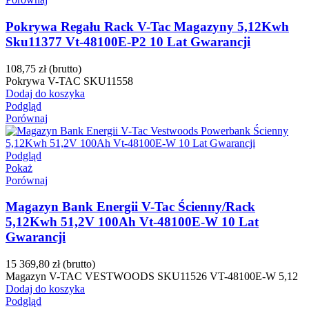
Pokrywa Regału Rack V-Tac Magazyny 5,12Kwh
Sku11377 Vt-48100E-P2 10 Lat Gwarancji
108,75 zł
(brutto)
Pokrywa V-TAC SKU11558
Dodaj do koszyka
Podgląd
Porównaj
Podgląd
Pokaż
Porównaj
Magazyn Bank Energii V-Tac Ścienny/Rack
5,12Kwh 51,2V 100Ah Vt-48100E-W 10 Lat
Gwarancji
15 369,80 zł
(brutto)
Magazyn V-TAC VESTWOODS SKU11526 VT-48100E-W 5,12
Dodaj do koszyka
Podgląd