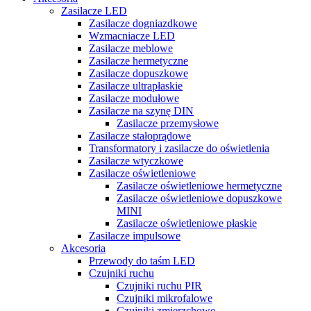
Zasilacze LED
Zasilacze dogniazdkowe
Wzmacniacze LED
Zasilacze meblowe
Zasilacze hermetyczne
Zasilacze dopuszkowe
Zasilacze ultrapłaskie
Zasilacze modułowe
Zasilacze na szynę DIN
Zasilacze przemysłowe
Zasilacze stałoprądowe
Transformatory i zasilacze do oświetlenia
Zasilacze wtyczkowe
Zasilacze oświetleniowe
Zasilacze oświetleniowe hermetyczne
Zasilacze oświetleniowe dopuszkowe
MINI
Zasilacze oświetleniowe płaskie
Zasilacze impulsowe
Akcesoria
Przewody do taśm LED
Czujniki ruchu
Czujniki ruchu PIR
Czujniki mikrofalowe
Czujniki zmierzchowe