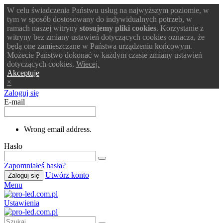
W celu świadczenia Państwu usług na najwyższym poziomie, w
tym w sposób dostosowany do indywidualnych potrzeb, w
ramach naszej witryny
stosujemy pliki cookies
. Korzystanie z
witryny bez zmiany ustawień dotyczących cookies oznacza, że
będą one zamieszczane w Państwa urządzeniu końcowym.
Możecie Państwo dokonać w każdym czasie zmiany ustawień
dotyczących cookies.
Wiecej.
Akceptuje
×
Zaloguj się
E-mail
Wrong email address.
Hasło
Zapomniałeś hasła?
Utwórz konto
Zaloguj się
Menu
Ustawienia