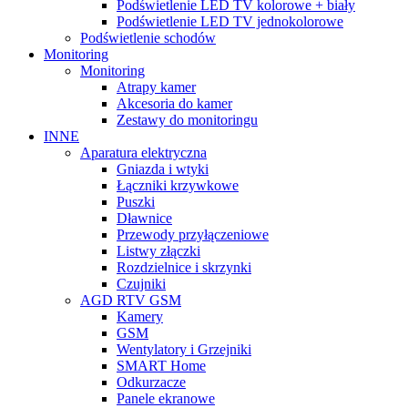
Podświetlenie LED TV kolorowe + biały
Podświetlenie LED TV jednokolorowe
Podświetlenie schodów
Monitoring
Monitoring
Atrapy kamer
Akcesoria do kamer
Zestawy do monitoringu
INNE
Aparatura elektryczna
Gniazda i wtyki
Łączniki krzywkowe
Puszki
Dławnice
Przewody przyłączeniowe
Listwy złączki
Rozdzielnice i skrzynki
Czujniki
AGD RTV GSM
Kamery
GSM
Wentylatory i Grzejniki
SMART Home
Odkurzacze
Panele ekranowe