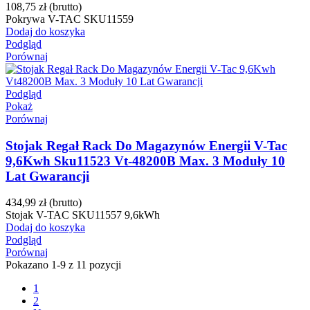
108,75 zł
(brutto)
Pokrywa V-TAC SKU11559
Dodaj do koszyka
Podgląd
Porównaj
Podgląd
Pokaż
Porównaj
Stojak Regał Rack Do Magazynów Energii V-Tac
9,6Kwh Sku11523 Vt-48200B Max. 3 Moduły 10
Lat Gwarancji
434,99 zł
(brutto)
Stojak V-TAC SKU11557 9,6kWh
Dodaj do koszyka
Podgląd
Porównaj
Pokazano 1-9 z 11 pozycji
1
2