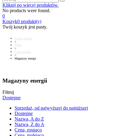
Kliknij po więcej produktów.
No products were found.
0
Koszyk
0
produkt(y)
Twój koszyk jest pusty.
Strona główna
>
INNE
>
Fotowoltaika
>
Magazyny energii
Magazyny energii
Filtruj
Dostępne
Sprzedaż, od najwyższej do najniższej
Dostępne
Nazwa, A do Z
Nazwa, Z do A
Cena, rosnąco
Cena, malejąco