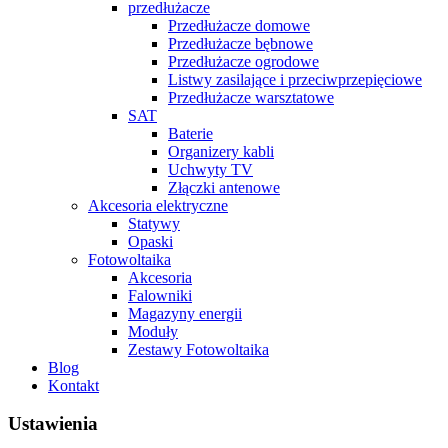
przedłużacze
Przedłużacze domowe
Przedłużacze bębnowe
Przedłużacze ogrodowe
Listwy zasilające i przeciwprzepięciowe
Przedłużacze warsztatowe
SAT
Baterie
Organizery kabli
Uchwyty TV
Złączki antenowe
Akcesoria elektryczne
Statywy
Opaski
Fotowoltaika
Akcesoria
Falowniki
Magazyny energii
Moduły
Zestawy Fotowoltaika
Blog
Kontakt
Ustawienia