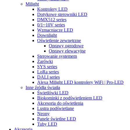
Milight
Kontrolery LED
Dotykowe sterowniki LED
DMX512 series
0/1~10V series
Wzmacniacze LED
Downlight
Oświetlenie zewnętrzne
Oprawy ogrodowe
Oprawy elewacyjne
Sterowanie systemem
Żarówki
SYS series
LoRa series
DALI series
Alexa Milight LED kontrolery WiFi | Pro-LED
Inne źródła światła
Świetlówki LED
Biokominki z podświetleniem LED
Akcesoria do oświetlenia
Lustra podświetlane
Neony
Panele świetlne LED
Tuby LED
Akcesoria