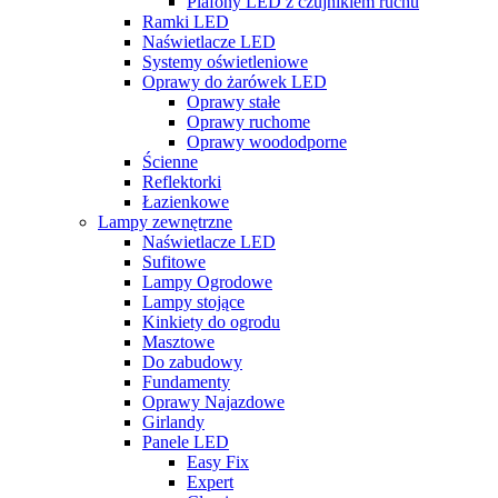
Plafony LED z czujnikiem ruchu
Ramki LED
Naświetlacze LED
Systemy oświetleniowe
Oprawy do żarówek LED
Oprawy stałe
Oprawy ruchome
Oprawy woododporne
Ścienne
Reflektorki
Łazienkowe
Lampy zewnętrzne
Naświetlacze LED
Sufitowe
Lampy Ogrodowe
Lampy stojące
Kinkiety do ogrodu
Masztowe
Do zabudowy
Fundamenty
Oprawy Najazdowe
Girlandy
Panele LED
Easy Fix
Expert