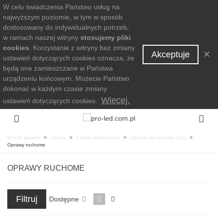
W celu świadczenia Państwu usług na
najwyższym poziomie, w tym w sposób
dostosowany do indywidualnych potrzeb,
w ramach naszej witryny
stosujemy pliki
cookies
. Korzystanie z witryny bez zmiany
×
Akceptuje
ustawień dotyczących cookies oznacza, że
będą one zamieszczane w Państwa
urządzeniu końcowym. Możecie Państwo
dokonać w każdym czasie zmiany
Wiecej.
ustawień dotyczących cookies.
Strona główna
>
Lampy
>
Lampy wewnętrzne
>
Oprawy do żarówek LED
>
Oprawy ruchome
OPRAWY RUCHOME
Filtruj
Dostępne