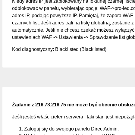
Kiedy adres IP jest zablokowany na lokalnej czarnej liśc
odblokować w panelu, wybierając opcję: WAF->pro-led.c
adres IP, podając powyższe IP. Pamiętaj, że zapora WAF 
czarnych list. Jeśli adres trafi na listę globalną, zostanie z
automatycznie. Jeśli nie chcesz czekać możesz wyłączyć 
ustawieniach WAF -> Ustawienia -> Sprawdzanie list glo
Kod diagnostyczny: Blacklisted (Blacklisted)
Żądanie z 216.73.216.75 nie może być obecnie obsłuż
Jeśli jesteś właścicielem serwera i taki stan jest niepożą
Zaloguj się do swojego panelu DirectAdmin.