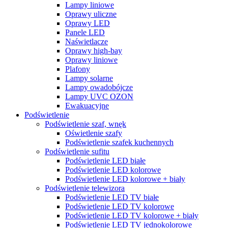
Lampy liniowe
Oprawy uliczne
Oprawy LED
Panele LED
Naświetlacze
Oprawy high-bay
Oprawy liniowe
Plafony
Lampy solarne
Lampy owadobójcze
Lampy UVC OZON
Ewakuacyjne
Podświetlenie
Podświetlenie szaf, wnęk
Oświetlenie szafy
Podświetlenie szafek kuchennych
Podświetlenie sufitu
Podświetlenie LED białe
Podświetlenie LED kolorowe
Podświetlenie LED kolorowe + biały
Podświetlenie telewizora
Podświetlenie LED TV białe
Podświetlenie LED TV kolorowe
Podświetlenie LED TV kolorowe + biały
Podświetlenie LED TV jednokolorowe