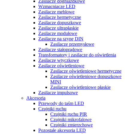
Zasilacze dogniazdkowe
Wzmacniacze LED
Zasilacze meblowe
Zasilacze hermetyczne
Zasilacze dopuszkowe
Zasilacze ultrapłaskie
Zasilacze modułowe
Zasilacze na szynę DIN
Zasilacze przemysłowe
Zasilacze stałoprądowe
Transformatory i zasilacze do oświetlenia
Zasilacze wtyczkowe
Zasilacze oświetleniowe
Zasilacze oświetleniowe hermetyczne
Zasilacze oświetleniowe dopuszkowe
MINI
Zasilacze oświetleniowe płaskie
Zasilacze impulsowe
Akcesoria
Przewody do taśm LED
Czujniki ruchu
Czujniki ruchu PIR
Czujniki mikrofalowe
Czujniki zmierzchowe
Pozostałe akcesoria LED