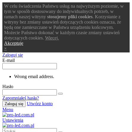
W celu świadczenia Państwu usług na najwyższym poziomie, w
tym w sposób dostosowany do indywidualnych potrzeb, w
ramach naszej witryny
stosujemy pliki cookies
. Korzystanie z
witryny bez zmiany ustawień dotyczących cookies oznacza, że
będą one zamieszczane w Państwa urządzeniu końcowym.
Możecie Państwo dokonać w każdym czasie zmiany ustawień
dotyczących cookies.
Wiecej.
Akceptuje
×
Zaloguj się
E-mail
Wrong email address.
Hasło
Zapomniałeś hasła?
Utwórz konto
Zaloguj się
Menu
Ustawienia