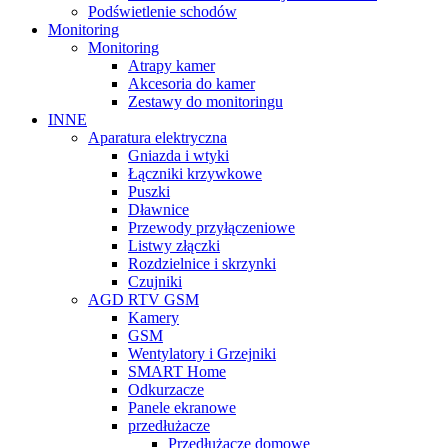
Podświetlenie schodów
Monitoring
Monitoring
Atrapy kamer
Akcesoria do kamer
Zestawy do monitoringu
INNE
Aparatura elektryczna
Gniazda i wtyki
Łączniki krzywkowe
Puszki
Dławnice
Przewody przyłączeniowe
Listwy złączki
Rozdzielnice i skrzynki
Czujniki
AGD RTV GSM
Kamery
GSM
Wentylatory i Grzejniki
SMART Home
Odkurzacze
Panele ekranowe
przedłużacze
Przedłużacze domowe