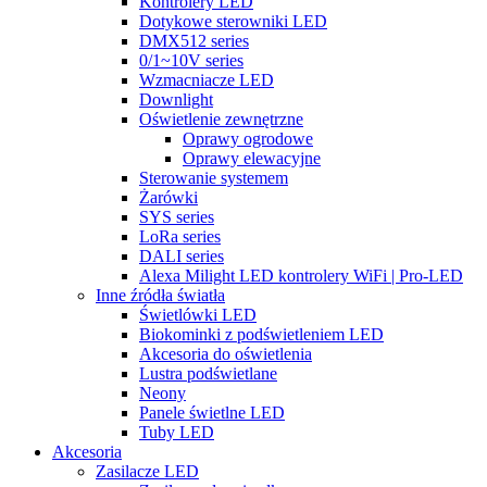
Kontrolery LED
Dotykowe sterowniki LED
DMX512 series
0/1~10V series
Wzmacniacze LED
Downlight
Oświetlenie zewnętrzne
Oprawy ogrodowe
Oprawy elewacyjne
Sterowanie systemem
Żarówki
SYS series
LoRa series
DALI series
Alexa Milight LED kontrolery WiFi | Pro-LED
Inne źródła światła
Świetlówki LED
Biokominki z podświetleniem LED
Akcesoria do oświetlenia
Lustra podświetlane
Neony
Panele świetlne LED
Tuby LED
Akcesoria
Zasilacze LED