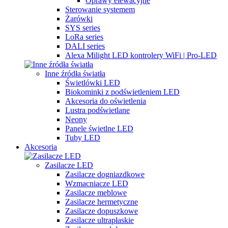
Oprawy elewacyjne
Sterowanie systemem
Żarówki
SYS series
LoRa series
DALI series
Alexa Milight LED kontrolery WiFi | Pro-LED
Inne źródła światła
Świetlówki LED
Biokominki z podświetleniem LED
Akcesoria do oświetlenia
Lustra podświetlane
Neony
Panele świetlne LED
Tuby LED
Akcesoria
Zasilacze LED
Zasilacze dogniazdkowe
Wzmacniacze LED
Zasilacze meblowe
Zasilacze hermetyczne
Zasilacze dopuszkowe
Zasilacze ultrapłaskie