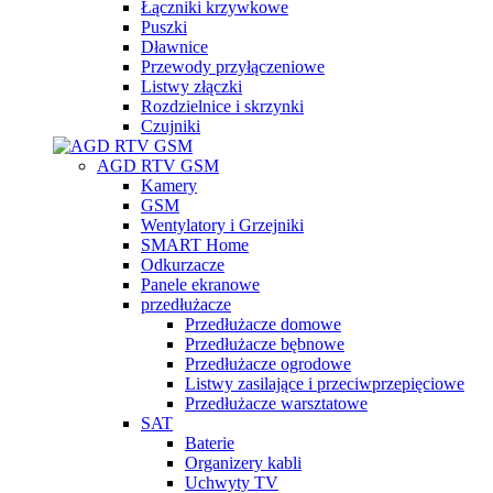
Łączniki krzywkowe
Puszki
Dławnice
Przewody przyłączeniowe
Listwy złączki
Rozdzielnice i skrzynki
Czujniki
AGD RTV GSM
Kamery
GSM
Wentylatory i Grzejniki
SMART Home
Odkurzacze
Panele ekranowe
przedłużacze
Przedłużacze domowe
Przedłużacze bębnowe
Przedłużacze ogrodowe
Listwy zasilające i przeciwprzepięciowe
Przedłużacze warsztatowe
SAT
Baterie
Organizery kabli
Uchwyty TV