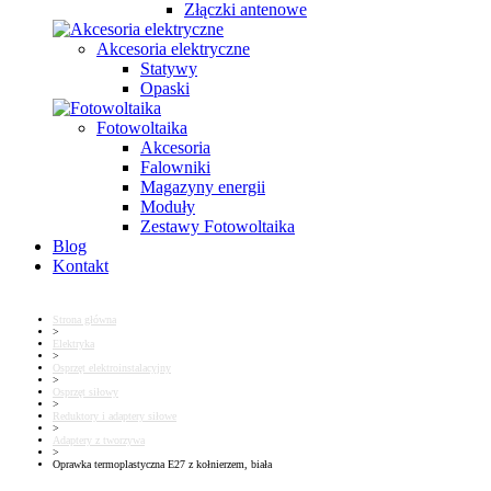
Złączki antenowe
Akcesoria elektryczne
Statywy
Opaski
Fotowoltaika
Akcesoria
Falowniki
Magazyny energii
Moduły
Zestawy Fotowoltaika
Blog
Kontakt
Strona główna
>
Elektryka
>
Osprzęt elektroinstalacyjny
>
Osprzęt siłowy
>
Reduktory i adaptery siłowe
>
Adaptery z tworzywa
>
Oprawka termoplastyczna E27 z kołnierzem, biała