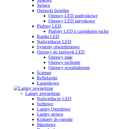
Stołowe
Stojące
Oprawki świetlne
Oprawy LED podtynkowe
Oprawy LED natynkowe
Plafony LED
Plafony LED z czujnikiem ruchu
Ramki LED
Naświetlacze LED
Systemy oświetleniowe
Oprawy do żarówek LED
Oprawy stałe
Oprawy ruchome
Oprawy woododporne
Ścienne
Reflektorki
Łazienkowe
Lampy zewnętrzne
Naświetlacze LED
Sufitowe
Lampy Ogrodowe
Lampy stojące
Kinkiety do ogrodu
Masztowe