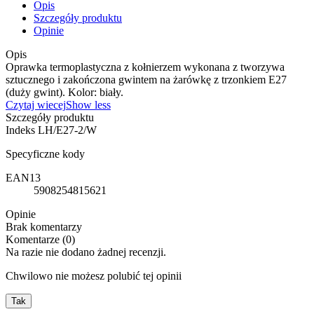
Opis
Szczegóły produktu
Opinie
Opis
Oprawka termoplastyczna z kołnierzem wykonana z tworzywa
sztucznego i zakończona gwintem na żarówkę z trzonkiem E27
(duży gwint). Kolor: biały.
Czytaj wiecej
Show less
Szczegóły produktu
Indeks
LH/E27-2/W
Specyficzne kody
EAN13
5908254815621
Opinie
Brak komentarzy
Komentarze (0)
Na razie nie dodano żadnej recenzji.
Chwilowo nie możesz polubić tej opinii
Tak