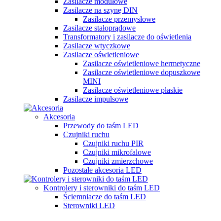
Zasilacze modułowe
Zasilacze na szynę DIN
Zasilacze przemysłowe
Zasilacze stałoprądowe
Transformatory i zasilacze do oświetlenia
Zasilacze wtyczkowe
Zasilacze oświetleniowe
Zasilacze oświetleniowe hermetyczne
Zasilacze oświetleniowe dopuszkowe
MINI
Zasilacze oświetleniowe płaskie
Zasilacze impulsowe
Akcesoria
Przewody do taśm LED
Czujniki ruchu
Czujniki ruchu PIR
Czujniki mikrofalowe
Czujniki zmierzchowe
Pozostałe akcesoria LED
Kontrolery i sterowniki do taśm LED
Ściemniacze do taśm LED
Sterowniki LED