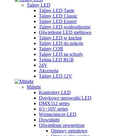
Taśmy LED
Taśmy LED Tanie
Taśmy LED Classic
Taśmy LED Expert
Taśmy LED wodoodporne
Oświetlenie LED meblowe
Taśmy LED w kuchni
Taśmy LED do pokoju
Taśmy COB
Taśmy LED na schody
Taśma LED RGB
24V
Akcesoria
Taśmy LED 12V
Milight
Kontrolery LED
Dotykowe sterowniki LED
DMX512 series
0/1~10V series
Wzmacniacze LED
Downlight
Oświetlenie zewnętrzne
Oprawy ogrodowe