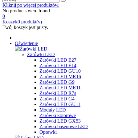
Kliknij po więcej produktów.
No products were found.
0
Koszyk
0
produkt(y)
Twój koszyk jest pusty.
Oświetlenie
Żarówki LED
Żarówki LED E27
Żarówki LED E14
Żarówki LED GU10
Żarówki LED MR16
Żarówki LED G9
Żarówki LED MR11
Żarówki LED R7s
Żarówki LED G4
Żarówki LED GU11
Moduły LED
Żarówki kolorowe
Żarówki LED GX53
Żarówki basenowe LED
Oprawki