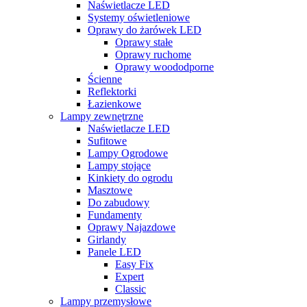
Naświetlacze LED
Systemy oświetleniowe
Oprawy do żarówek LED
Oprawy stałe
Oprawy ruchome
Oprawy woododporne
Ścienne
Reflektorki
Łazienkowe
Lampy zewnętrzne
Naświetlacze LED
Sufitowe
Lampy Ogrodowe
Lampy stojące
Kinkiety do ogrodu
Masztowe
Do zabudowy
Fundamenty
Oprawy Najazdowe
Girlandy
Panele LED
Easy Fix
Expert
Classic
Lampy przemysłowe