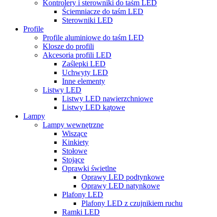
Kontrolery i sterowniki do taśm LED
Ściemniacze do taśm LED
Sterowniki LED
Profile
Profile aluminiowe do taśm LED
Klosze do profili
Akcesoria profili LED
Zaślepki LED
Uchwyty LED
Inne elementy
Listwy LED
Listwy LED nawierzchniowe
Listwy LED kątowe
Lampy
Lampy wewnętrzne
Wiszące
Kinkiety
Stołowe
Stojące
Oprawki świetlne
Oprawy LED podtynkowe
Oprawy LED natynkowe
Plafony LED
Plafony LED z czujnikiem ruchu
Ramki LED