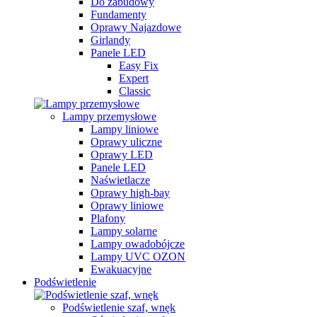
Do zabudowy
Fundamenty
Oprawy Najazdowe
Girlandy
Panele LED
Easy Fix
Expert
Classic
Lampy przemysłowe
Lampy liniowe
Oprawy uliczne
Oprawy LED
Panele LED
Naświetlacze
Oprawy high-bay
Oprawy liniowe
Plafony
Lampy solarne
Lampy owadobójcze
Lampy UVC OZON
Ewakuacyjne
Podświetlenie
Podświetlenie szaf, wnęk