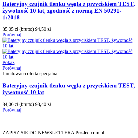
Bateryjny czujnik tlenku węgla z przyciskiem TEST,
żywotność 10 lat, zgodność z normą EN 50291-
1:2018
85,05 zł
(brutto)
94,50 zł
Porównaj
Pokaż
Porównaj
Limitowana oferta specjalna
Bateryjny czujnik tlenku węgla z przyciskiem TEST,
żywotność 10 lat
84,06 zł
(brutto)
93,40 zł
Porównaj
ZAPISZ SIĘ DO NEWSLETTERA Pro-led.com.pl