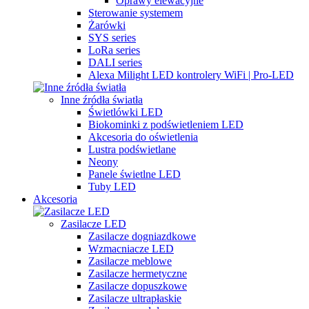
Oprawy elewacyjne
Sterowanie systemem
Żarówki
SYS series
LoRa series
DALI series
Alexa Milight LED kontrolery WiFi | Pro-LED
Inne źródła światła
Świetlówki LED
Biokominki z podświetleniem LED
Akcesoria do oświetlenia
Lustra podświetlane
Neony
Panele świetlne LED
Tuby LED
Akcesoria
Zasilacze LED
Zasilacze dogniazdkowe
Wzmacniacze LED
Zasilacze meblowe
Zasilacze hermetyczne
Zasilacze dopuszkowe
Zasilacze ultrapłaskie