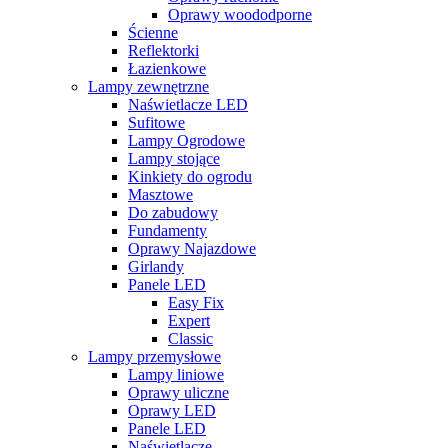
Oprawy woododporne
Ścienne
Reflektorki
Łazienkowe
Lampy zewnętrzne
Naświetlacze LED
Sufitowe
Lampy Ogrodowe
Lampy stojące
Kinkiety do ogrodu
Masztowe
Do zabudowy
Fundamenty
Oprawy Najazdowe
Girlandy
Panele LED
Easy Fix
Expert
Classic
Lampy przemysłowe
Lampy liniowe
Oprawy uliczne
Oprawy LED
Panele LED
Naświetlacze