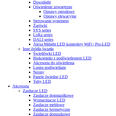
Downlight
Oświetlenie zewnętrzne
Oprawy ogrodowe
Oprawy elewacyjne
Sterowanie systemem
Żarówki
SYS series
LoRa series
DALI series
Alexa Milight LED kontrolery WiFi | Pro-LED
Inne źródła światła
Świetlówki LED
Biokominki z podświetleniem LED
Akcesoria do oświetlenia
Lustra podświetlane
Neony
Panele świetlne LED
Tuby LED
Akcesoria
Zasilacze LED
Zasilacze dogniazdkowe
Wzmacniacze LED
Zasilacze meblowe
Zasilacze hermetyczne
Zasilacze dopuszkowe