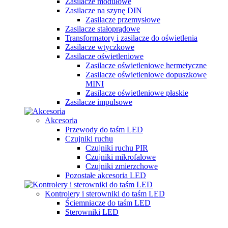
Zasilacze modułowe
Zasilacze na szynę DIN
Zasilacze przemysłowe
Zasilacze stałoprądowe
Transformatory i zasilacze do oświetlenia
Zasilacze wtyczkowe
Zasilacze oświetleniowe
Zasilacze oświetleniowe hermetyczne
Zasilacze oświetleniowe dopuszkowe
MINI
Zasilacze oświetleniowe płaskie
Zasilacze impulsowe
Akcesoria
Przewody do taśm LED
Czujniki ruchu
Czujniki ruchu PIR
Czujniki mikrofalowe
Czujniki zmierzchowe
Pozostałe akcesoria LED
Kontrolery i sterowniki do taśm LED
Ściemniacze do taśm LED
Sterowniki LED