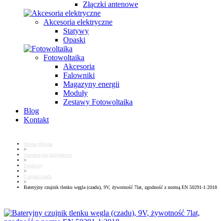
Złączki antenowe
Akcesoria elektryczne
Statywy
Opaski
Fotowoltaika
Akcesoria
Falowniki
Magazyny energii
Moduły
Zestawy Fotowoltaika
Blog
Kontakt
Strona główna
>
Automatyka budynkowa
>
Detektory
>
Czujnik czadu
>
Bateryjny czujnik tlenku węgla (czadu), 9V, żywotność 7lat, zgodność z normą EN 50291-1:2018