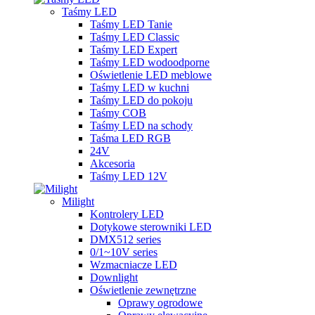
Taśmy LED
Taśmy LED Tanie
Taśmy LED Classic
Taśmy LED Expert
Taśmy LED wodoodporne
Oświetlenie LED meblowe
Taśmy LED w kuchni
Taśmy LED do pokoju
Taśmy COB
Taśmy LED na schody
Taśma LED RGB
24V
Akcesoria
Taśmy LED 12V
Milight
Kontrolery LED
Dotykowe sterowniki LED
DMX512 series
0/1~10V series
Wzmacniacze LED
Downlight
Oświetlenie zewnętrzne
Oprawy ogrodowe