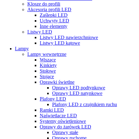
Klosze do profili
Akcesoria profili LED
Zaślepki LED
Uchwyty LED
Inne elementy
Listwy LED
Listwy LED nawierzchniowe
Listwy LED kątowe
Lampy
Lampy wewnętrzne
Wiszące
Kinkiety
Stołowe
Stojące
Oprawki świetlne
Oprawy LED podtynkowe
Oprawy LED natynkowe
Plafony LED
Plafony LED z czujnikiem ruchu
Ramki LED
Naświetlacze LED
Systemy oświetleniowe
Oprawy do żarówek LED
Oprawy stałe
Oprawy ruchome