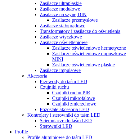
Zasilacze ultrapłaskie
Zasilacze modułowe
Zasilacze na szynę DIN
Zasilacze przemysłowe
Zasilacze stałoprądowe
Transformatory i zasilacze do oświetlenia
Zasilacze wtyczkowe
Zasilacze oświetleniowe
Zasilacze oświetleniowe hermetyczne
Zasilacze oświetleniowe dopuszkowe
MINI
Zasilacze oświetleniowe płaskie
Zasilacze impulsowe
Akcesoria
Przewody do taśm LED
Czujniki ruchu
Czujniki ruchu PIR
Czujniki mikrofalowe
Czujniki zmierzchowe
Pozostałe akcesoria LED
Kontrolery i sterowniki do taśm LED
Ściemniacze do taśm LED
Sterowniki LED
Profile
Profile aluminiowe do taśm LED