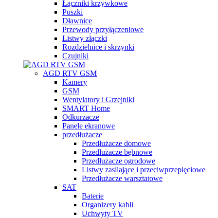
Łączniki krzywkowe
Puszki
Dławnice
Przewody przyłączeniowe
Listwy złączki
Rozdzielnice i skrzynki
Czujniki
AGD RTV GSM
Kamery
GSM
Wentylatory i Grzejniki
SMART Home
Odkurzacze
Panele ekranowe
przedłużacze
Przedłużacze domowe
Przedłużacze bębnowe
Przedłużacze ogrodowe
Listwy zasilające i przeciwprzepięciowe
Przedłużacze warsztatowe
SAT
Baterie
Organizery kabli
Uchwyty TV