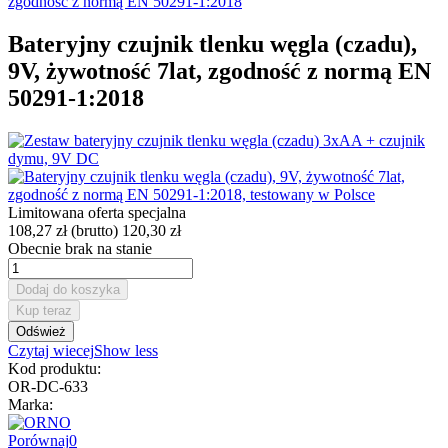
Bateryjny czujnik tlenku węgla (czadu),
9V, żywotność 7lat, zgodność z normą EN
50291-1:2018
Limitowana oferta specjalna
108,27 zł
(brutto)
120,30 zł
Obecnie brak na stanie
Dodaj do koszyka
Kup teraz
Czytaj wiecej
Show less
Kod produktu:
OR-DC-633
Marka:
Porównaj
0