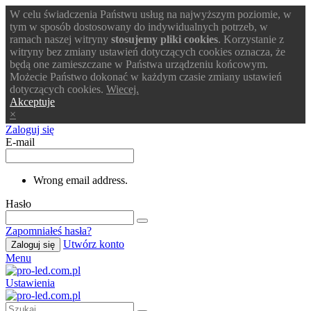
W celu świadczenia Państwu usług na najwyższym poziomie, w
tym w sposób dostosowany do indywidualnych potrzeb, w
ramach naszej witryny
stosujemy pliki cookies
. Korzystanie z
witryny bez zmiany ustawień dotyczących cookies oznacza, że
będą one zamieszczane w Państwa urządzeniu końcowym.
Możecie Państwo dokonać w każdym czasie zmiany ustawień
dotyczących cookies.
Wiecej.
Akceptuje
×
Zaloguj się
E-mail
Wrong email address.
Hasło
Zapomniałeś hasła?
Utwórz konto
Zaloguj się
Menu
Ustawienia