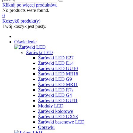
Kliknij po więcej produktów.
No products were found.
0
Koszyk
0
produkt(y)
Twój koszyk jest pusty.
Oświetlenie
Żarówki LED
Żarówki LED E27
Żarówki LED E14
Żarówki LED GU10
Żarówki LED MR16
Żarówki LED G9
Żarówki LED MR11
Żarówki LED R7s
Żarówki LED G4
Żarówki LED GU11
Moduły LED
Żarówki kolorowe
Żarówki LED GX53
Żarówki basenowe LED
Oprawki