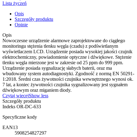
Lista życzeń
Opis
Szczegóły produktu
Opinie
Opis
Nowoczesne urządzenie alarmowe zaprojektowane do ciągłego
monitoringu stężenia tlenku węgla (czadu) z podświetlanym
wyświetlaczem LCD. Urządzenie posiada wysokiej jakości czujnik
elektrochemiczny, powiadomienie optyczne i dźwiękowe. Stężenie
tlenku węgla mierzone jest w zakresie od 25 ppm do 999 ppm.
Urządzenie posiada sygnalizację słabych baterii, oraz ma
wbudowany system autodiagnostyki. Zgodność z normą EN 50291-
1:2018. Średni czas żywotności czujnika wewnętrznego wynosi ok.
7 lat, a koniec żywotności czujnika sygnalizowany jest sygnałem
dźwiękowym oraz miganiem diody.
Czytaj wiecej
Show less
Szczegóły produktu
Indeks
OR-DC-633
Specyficzne kody
EAN13
5908254827297