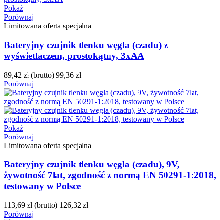
Pokaż
Porównaj
Limitowana oferta specjalna
Bateryjny czujnik tlenku węgla (czadu) z
wyświetlaczem, prostokątny, 3xAA
89,42 zł
(brutto)
99,36 zł
Porównaj
Pokaż
Porównaj
Limitowana oferta specjalna
Bateryjny czujnik tlenku węgla (czadu), 9V,
żywotność 7lat, zgodność z normą EN 50291-1:2018,
testowany w Polsce
113,69 zł
(brutto)
126,32 zł
Porównaj