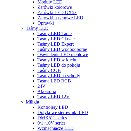
Moduły LED
Żarówki kolorowe
Żarówki LED GX53
Żarówki basenowe LED
Oprawki
Taśmy LED
Taśmy LED Tanie
Taśmy LED Classic
Taśmy LED Expert
Taśmy LED wodoodporne
Oświetlenie LED meblowe
Taśmy LED w kuchni
Taśmy LED do pokoju
Taśmy COB
Taśmy LED na schody
Taśma LED RGB
24V
Akcesoria
Taśmy LED 12V
Milight
Kontrolery LED
Dotykowe sterowniki LED
DMX512 series
0/1~10V series
Wzmacniacze LED