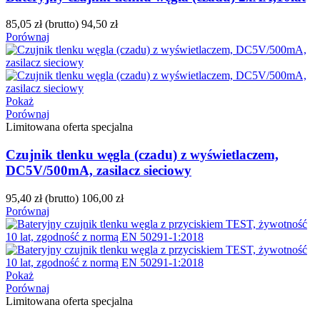
85,05 zł
(brutto)
94,50 zł
Porównaj
Pokaż
Porównaj
Limitowana oferta specjalna
Czujnik tlenku węgla (czadu) z wyświetlaczem,
DC5V/500mA, zasilacz sieciowy
95,40 zł
(brutto)
106,00 zł
Porównaj
Pokaż
Porównaj
Limitowana oferta specjalna