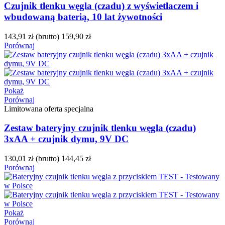
Czujnik tlenku węgla (czadu) z wyświetlaczem i
wbudowaną baterią, 10 lat żywotności
143,91 zł
(brutto)
159,90 zł
Porównaj
Pokaż
Porównaj
Limitowana oferta specjalna
Zestaw bateryjny czujnik tlenku węgla (czadu)
3xAA + czujnik dymu, 9V DC
130,01 zł
(brutto)
144,45 zł
Porównaj
Pokaż
Porównaj