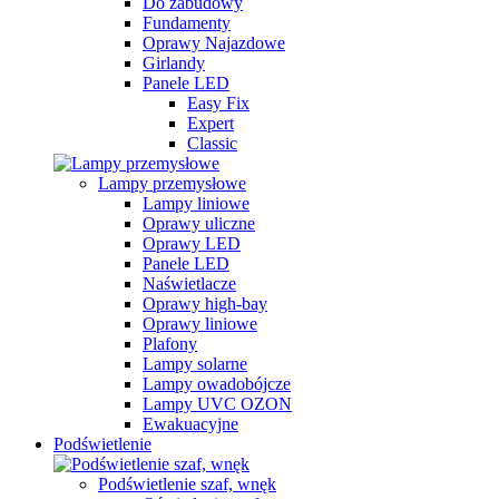
Do zabudowy
Fundamenty
Oprawy Najazdowe
Girlandy
Panele LED
Easy Fix
Expert
Classic
Lampy przemysłowe
Lampy liniowe
Oprawy uliczne
Oprawy LED
Panele LED
Naświetlacze
Oprawy high-bay
Oprawy liniowe
Plafony
Lampy solarne
Lampy owadobójcze
Lampy UVC OZON
Ewakuacyjne
Podświetlenie
Podświetlenie szaf, wnęk