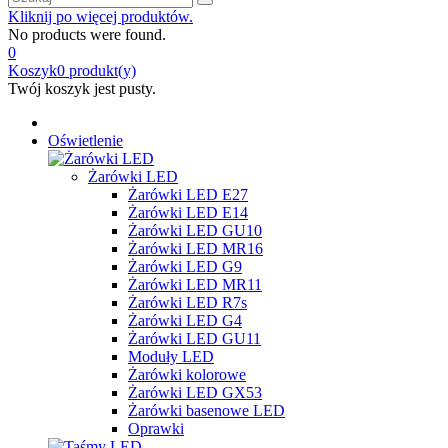
Kliknij po więcej produktów.
No products were found.
0
Koszyk
0
produkt(y)
Twój koszyk jest pusty.
Oświetlenie
Żarówki LED
Żarówki LED E27
Żarówki LED E14
Żarówki LED GU10
Żarówki LED MR16
Żarówki LED G9
Żarówki LED MR11
Żarówki LED R7s
Żarówki LED G4
Żarówki LED GU11
Moduły LED
Żarówki kolorowe
Żarówki LED GX53
Żarówki basenowe LED
Oprawki