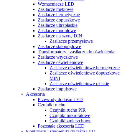
Wzmacniacze LED
Zasilacze meblowe
Zasilacze hermetyczne
Zasilacze dopuszkowe
Zasilacze ultrapłaskie
Zasilacze modułowe
Zasilacze na szynę DIN
Zasilacze przemysłowe
Zasilacze stałoprądowe
Transformatory i zasilacze do oświetlenia
Zasilacze wtyczkowe
Zasilacze oświetleniowe
Zasilacze oświetleniowe hermetyczne
Zasilacze oświetleniowe dopuszkowe
MINI
Zasilacze oświetleniowe płaskie
Zasilacze impulsowe
Akcesoria
Przewody do taśm LED
Czujniki ruchu
Czujniki ruchu PIR
Czujniki mikrofalowe
Czujniki zmierzchowe
Pozostałe akcesoria LED
Kontrolery i sterowniki do taśm LED