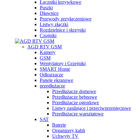
Łączniki krzywkowe
Puszki
Dławnice
Przewody przyłączeniowe
Listwy złączki
Rozdzielnice i skrzynki
Czujniki
AGD RTV GSM
Kamery
GSM
Wentylatory i Grzejniki
SMART Home
Odkurzacze
Panele ekranowe
przedłużacze
Przedłużacze domowe
Przedłużacze bębnowe
Przedłużacze ogrodowe
Listwy zasilające i przeciwprzepięciowe
Przedłużacze warsztatowe
SAT
Baterie
Organizery kabli
Uchwyty TV