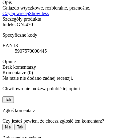
Opis
Gniazdo wtyczkowe, rozbieralne, przenośne.
Czytaj wiecej
Show less
Szczegóły produktu
Indeks
GN-470
Specyficzne kody
EAN13
5907570000445
Opinie
Brak komentarzy
Komentarze (0)
Na razie nie dodano żadnej recenzji.
Chwilowo nie możesz polubić tej opinii
Tak
Zgłoś komentarz
Czy jesteś pewien, że chcesz zgłosić ten komentarz?
Nie
Tak
Zgłoszenie wysłane