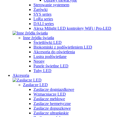
Oprawy elewacyjne
Sterowanie systemem
Żarówki
SYS series
LoRa series
DALI series
Alexa Milight LED kontrolery WiFi | Pro-LED
Inne źródła światła
Świetlówki LED
Biokominki z podświetleniem LED
Akcesoria do oświetlenia
Lustra podświetlane
Neony
Panele świetlne LED
Tuby LED
Akcesoria
Zasilacze LED
Zasilacze dogniazdkowe
Wzmacniacze LED
Zasilacze meblowe
Zasilacze hermetyczne
Zasilacze dopuszkowe
Zasilacze ultrapłaskie