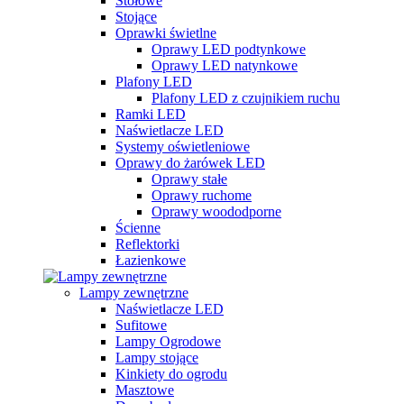
Stołowe
Stojące
Oprawki świetlne
Oprawy LED podtynkowe
Oprawy LED natynkowe
Plafony LED
Plafony LED z czujnikiem ruchu
Ramki LED
Naświetlacze LED
Systemy oświetleniowe
Oprawy do żarówek LED
Oprawy stałe
Oprawy ruchome
Oprawy woododporne
Ścienne
Reflektorki
Łazienkowe
Lampy zewnętrzne
Naświetlacze LED
Sufitowe
Lampy Ogrodowe
Lampy stojące
Kinkiety do ogrodu
Masztowe