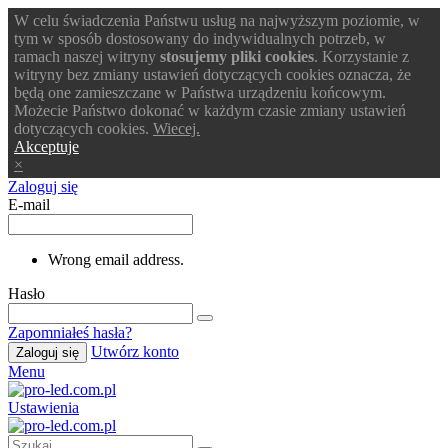
W celu świadczenia Państwu usług na najwyższym poziomie, w
tym w sposób dostosowany do indywidualnych potrzeb, w
ramach naszej witryny
stosujemy pliki cookies
. Korzystanie z
witryny bez zmiany ustawień dotyczących cookies oznacza, że
będą one zamieszczane w Państwa urządzeniu końcowym.
Możecie Państwo dokonać w każdym czasie zmiany ustawień
dotyczących cookies.
Wiecej.
Akceptuje
×
Zaloguj się
E-mail
Wrong email address.
Hasło
Zapomniałeś hasła?
Utwórz konto
Zaloguj się
Menu
Ustawienia