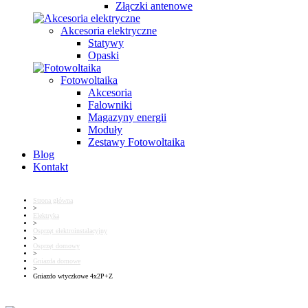
Złączki antenowe
Akcesoria elektryczne
Statywy
Opaski
Fotowoltaika
Akcesoria
Falowniki
Magazyny energii
Moduły
Zestawy Fotowoltaika
Blog
Kontakt
Strona główna
>
Elektryka
>
Osprzęt elektroinstalacyjny
>
Osprzęt domowy
>
Gniazda domowe
>
Gniazdo wtyczkowe 4x2P+Z