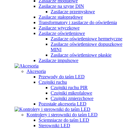
Zasilacze modułowe
Zasilacze na szynę DIN
Zasilacze przemysłowe
Zasilacze stałoprądowe
Transformatory i zasilacze do oświetlenia
Zasilacze wtyczkowe
Zasilacze oświetleniowe
Zasilacze oświetleniowe hermetyczne
Zasilacze oświetleniowe dopuszkowe
MINI
Zasilacze oświetleniowe płaskie
Zasilacze impulsowe
Akcesoria
Przewody do taśm LED
Czujniki ruchu
Czujniki ruchu PIR
Czujniki mikrofalowe
Czujniki zmierzchowe
Pozostałe akcesoria LED
Kontrolery i sterowniki do taśm LED
Ściemniacze do taśm LED
Sterowniki LED