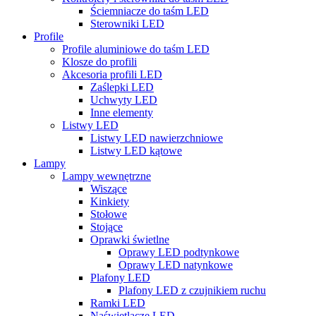
Ściemniacze do taśm LED
Sterowniki LED
Profile
Profile aluminiowe do taśm LED
Klosze do profili
Akcesoria profili LED
Zaślepki LED
Uchwyty LED
Inne elementy
Listwy LED
Listwy LED nawierzchniowe
Listwy LED kątowe
Lampy
Lampy wewnętrzne
Wiszące
Kinkiety
Stołowe
Stojące
Oprawki świetlne
Oprawy LED podtynkowe
Oprawy LED natynkowe
Plafony LED
Plafony LED z czujnikiem ruchu
Ramki LED
Naświetlacze LED