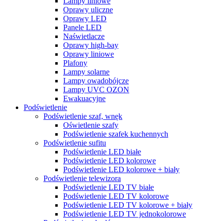
Lampy liniowe
Oprawy uliczne
Oprawy LED
Panele LED
Naświetlacze
Oprawy high-bay
Oprawy liniowe
Plafony
Lampy solarne
Lampy owadobójcze
Lampy UVC OZON
Ewakuacyjne
Podświetlenie
Podświetlenie szaf, wnęk
Oświetlenie szafy
Podświetlenie szafek kuchennych
Podświetlenie sufitu
Podświetlenie LED białe
Podświetlenie LED kolorowe
Podświetlenie LED kolorowe + biały
Podświetlenie telewizora
Podświetlenie LED TV białe
Podświetlenie LED TV kolorowe
Podświetlenie LED TV kolorowe + biały
Podświetlenie LED TV jednokolorowe