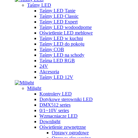
Taśmy LED
Taśmy LED Tanie
Taśmy LED Classic
Taśmy LED Expert
Taśmy LED wodoodporne
Oświetlenie LED meblowe
Taśmy LED w kuchni
Taśmy LED do pokoju
Taśmy COB
Taśmy LED na schody
Taśma LED RGB
24V
Akcesoria
Taśmy LED 12V
Milight
Kontrolery LED
Dotykowe sterowniki LED
DMX512 series
0/1~10V series
Wzmacniacze LED
Downlight
Oświetlenie zewnętrzne
Oprawy ogrodowe