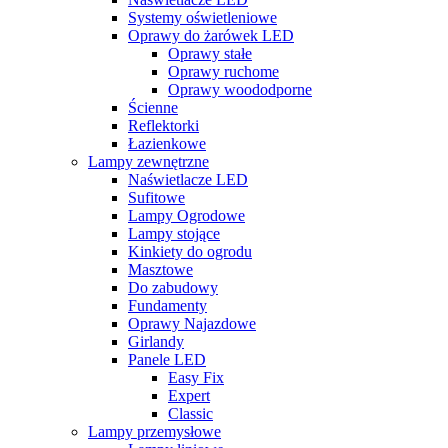
Systemy oświetleniowe
Oprawy do żarówek LED
Oprawy stałe
Oprawy ruchome
Oprawy woododporne
Ścienne
Reflektorki
Łazienkowe
Lampy zewnętrzne
Naświetlacze LED
Sufitowe
Lampy Ogrodowe
Lampy stojące
Kinkiety do ogrodu
Masztowe
Do zabudowy
Fundamenty
Oprawy Najazdowe
Girlandy
Panele LED
Easy Fix
Expert
Classic
Lampy przemysłowe