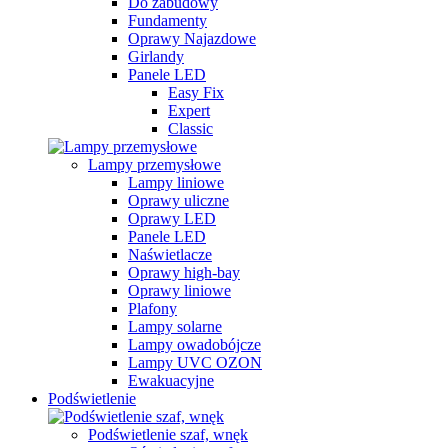
Do zabudowy
Fundamenty
Oprawy Najazdowe
Girlandy
Panele LED
Easy Fix
Expert
Classic
Lampy przemysłowe
Lampy liniowe
Oprawy uliczne
Oprawy LED
Panele LED
Naświetlacze
Oprawy high-bay
Oprawy liniowe
Plafony
Lampy solarne
Lampy owadobójcze
Lampy UVC OZON
Ewakuacyjne
Podświetlenie
Podświetlenie szaf, wnęk