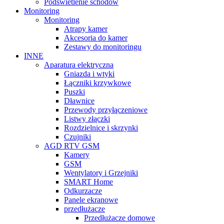
Podświetlenie schodów
Monitoring
Monitoring
Atrapy kamer
Akcesoria do kamer
Zestawy do monitoringu
INNE
Aparatura elektryczna
Gniazda i wtyki
Łączniki krzywkowe
Puszki
Dławnice
Przewody przyłączeniowe
Listwy złączki
Rozdzielnice i skrzynki
Czujniki
AGD RTV GSM
Kamery
GSM
Wentylatory i Grzejniki
SMART Home
Odkurzacze
Panele ekranowe
przedłużacze
Przedłużacze domowe