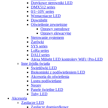
Dotykowe sterowniki LED
DMX512 series
0/1~10V series
Wzmacniacze LED
Downlight
Oświetlenie zewnętrzne
Oprawy ogrodowe
Oprawy elewacyjne
Sterowanie systemem
Żarówki
SYS series
LoRa series
DALI series
Alexa Milight LED kontrolery WiFi | Pro-LED
Inne źródła światła
Świetlówki LED
Biokominki z podświetleniem LED
Akcesoria do oświetlenia
Lustra podświetlane
Neony
Panele świetlne LED
Tuby LED
Akcesoria
Zasilacze LED
Zasilacze dogniazdkowe