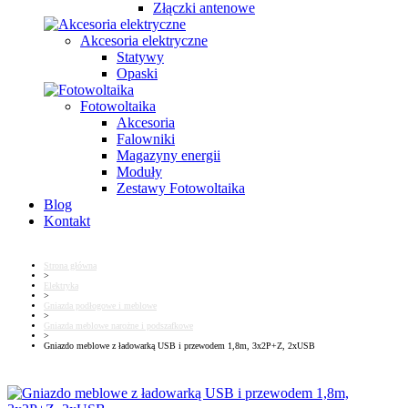
Złączki antenowe
Akcesoria elektryczne
Statywy
Opaski
Fotowoltaika
Akcesoria
Falowniki
Magazyny energii
Moduły
Zestawy Fotowoltaika
Blog
Kontakt
Strona główna
>
Elektryka
>
Gniazda podłogowe i meblowe
>
Gniazda meblowe narożne i podszafkowe
>
Gniazdo meblowe z ładowarką USB i przewodem 1,8m, 3x2P+Z, 2xUSB