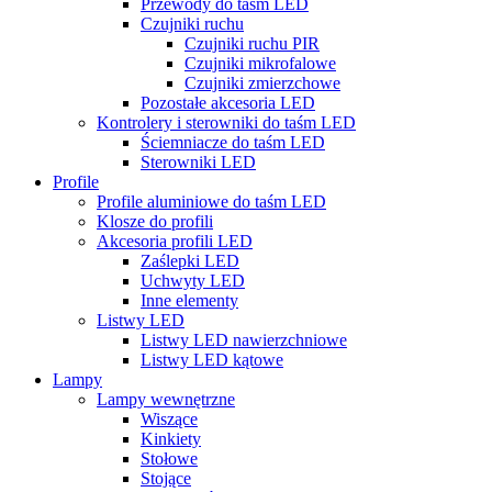
Przewody do taśm LED
Czujniki ruchu
Czujniki ruchu PIR
Czujniki mikrofalowe
Czujniki zmierzchowe
Pozostałe akcesoria LED
Kontrolery i sterowniki do taśm LED
Ściemniacze do taśm LED
Sterowniki LED
Profile
Profile aluminiowe do taśm LED
Klosze do profili
Akcesoria profili LED
Zaślepki LED
Uchwyty LED
Inne elementy
Listwy LED
Listwy LED nawierzchniowe
Listwy LED kątowe
Lampy
Lampy wewnętrzne
Wiszące
Kinkiety
Stołowe
Stojące