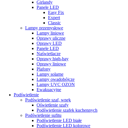
Girlandy
Panele LED
Easy Fix
Expert
Classic
Lampy przemysłowe
Lampy liniowe
Oprawy uliczne
Oprawy LED
Panele LED
Naświetlacze
Oprawy high-bay
Oprawy liniowe
Plafony
Lampy solarne
Lampy owadobójcze
Lampy UVC OZON
Ewakuacyjne
Podświetlenie
Podświetlenie szaf, wnęk
Oświetlenie szafy
Podświetlenie szafek kuchennych
Podświetlenie sufitu
Podświetlenie LED białe
Podświetlenie LED kolorowe