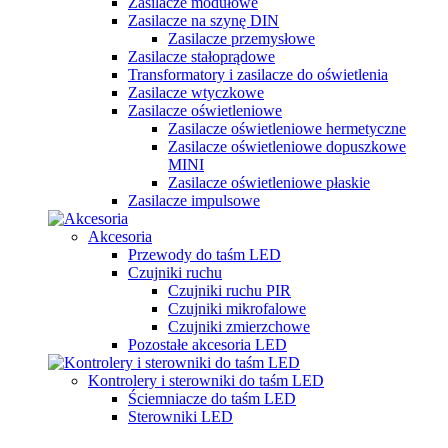
Zasilacze modułowe
Zasilacze na szynę DIN
Zasilacze przemysłowe
Zasilacze stałoprądowe
Transformatory i zasilacze do oświetlenia
Zasilacze wtyczkowe
Zasilacze oświetleniowe
Zasilacze oświetleniowe hermetyczne
Zasilacze oświetleniowe dopuszkowe
MINI
Zasilacze oświetleniowe płaskie
Zasilacze impulsowe
Akcesoria
Przewody do taśm LED
Czujniki ruchu
Czujniki ruchu PIR
Czujniki mikrofalowe
Czujniki zmierzchowe
Pozostałe akcesoria LED
Kontrolery i sterowniki do taśm LED
Ściemniacze do taśm LED
Sterowniki LED