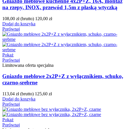
Gniazdo meblowe kuchenne 4x2P+Z, 16A, montaż
na rzepy, INOX, przewód 1,5m z płaską wtyczką
108,00 zł
(brutto)
120,00 zł
Dodaj do koszyka
Porównaj
Pokaż
Porównaj
Limitowana oferta specjalna
Gniazdo meblowe 2x2P+Z z wyłącznikiem, schuko,
czarno-srebrne
113,04 zł
(brutto)
125,60 zł
Dodaj do koszyka
Porównaj
Pokaż
Porównaj