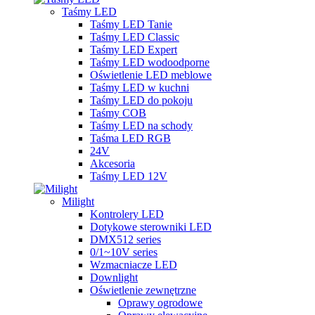
Taśmy LED
Taśmy LED Tanie
Taśmy LED Classic
Taśmy LED Expert
Taśmy LED wodoodporne
Oświetlenie LED meblowe
Taśmy LED w kuchni
Taśmy LED do pokoju
Taśmy COB
Taśmy LED na schody
Taśma LED RGB
24V
Akcesoria
Taśmy LED 12V
Milight
Kontrolery LED
Dotykowe sterowniki LED
DMX512 series
0/1~10V series
Wzmacniacze LED
Downlight
Oświetlenie zewnętrzne
Oprawy ogrodowe