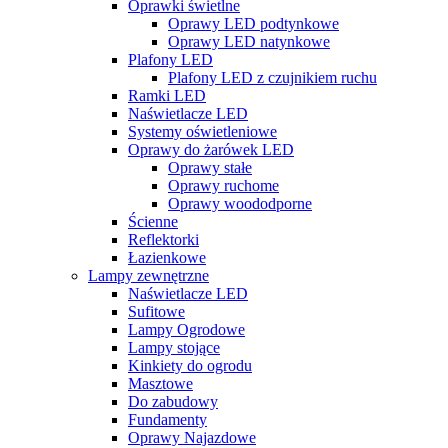
Oprawki świetlne
Oprawy LED podtynkowe
Oprawy LED natynkowe
Plafony LED
Plafony LED z czujnikiem ruchu
Ramki LED
Naświetlacze LED
Systemy oświetleniowe
Oprawy do żarówek LED
Oprawy stałe
Oprawy ruchome
Oprawy woododporne
Ścienne
Reflektorki
Łazienkowe
Lampy zewnętrzne
Naświetlacze LED
Sufitowe
Lampy Ogrodowe
Lampy stojące
Kinkiety do ogrodu
Masztowe
Do zabudowy
Fundamenty
Oprawy Najazdowe