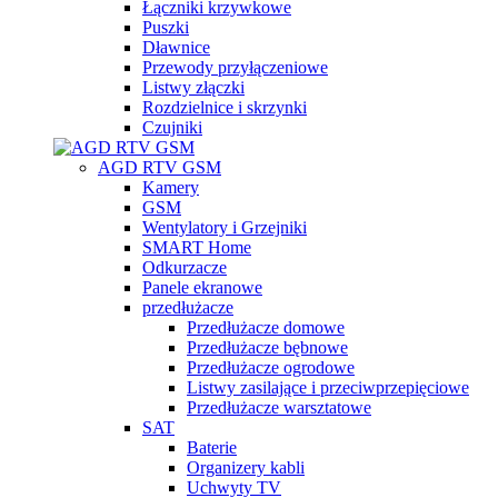
Łączniki krzywkowe
Puszki
Dławnice
Przewody przyłączeniowe
Listwy złączki
Rozdzielnice i skrzynki
Czujniki
AGD RTV GSM
Kamery
GSM
Wentylatory i Grzejniki
SMART Home
Odkurzacze
Panele ekranowe
przedłużacze
Przedłużacze domowe
Przedłużacze bębnowe
Przedłużacze ogrodowe
Listwy zasilające i przeciwprzepięciowe
Przedłużacze warsztatowe
SAT
Baterie
Organizery kabli
Uchwyty TV