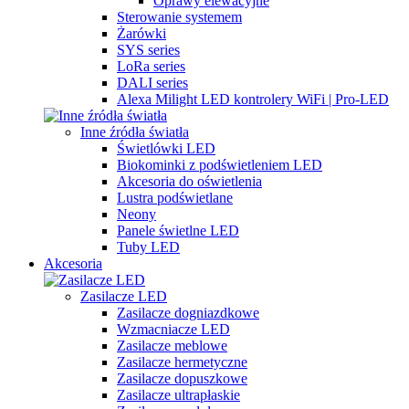
Oprawy elewacyjne
Sterowanie systemem
Żarówki
SYS series
LoRa series
DALI series
Alexa Milight LED kontrolery WiFi | Pro-LED
Inne źródła światła
Świetlówki LED
Biokominki z podświetleniem LED
Akcesoria do oświetlenia
Lustra podświetlane
Neony
Panele świetlne LED
Tuby LED
Akcesoria
Zasilacze LED
Zasilacze dogniazdkowe
Wzmacniacze LED
Zasilacze meblowe
Zasilacze hermetyczne
Zasilacze dopuszkowe
Zasilacze ultrapłaskie