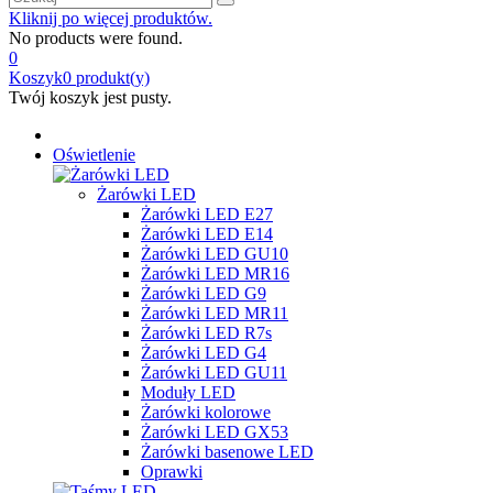
Kliknij po więcej produktów.
No products were found.
0
Koszyk
0
produkt(y)
Twój koszyk jest pusty.
Oświetlenie
Żarówki LED
Żarówki LED E27
Żarówki LED E14
Żarówki LED GU10
Żarówki LED MR16
Żarówki LED G9
Żarówki LED MR11
Żarówki LED R7s
Żarówki LED G4
Żarówki LED GU11
Moduły LED
Żarówki kolorowe
Żarówki LED GX53
Żarówki basenowe LED
Oprawki