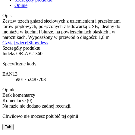
Opinie
Opis
Zestaw trzech gniazd sieciowych z uziemieniem i przesłonami
torów prądowych, połączonych z ładowarką USB, idealny do
montażu w kuchni i biurze, na powierzchniach płaskich i w
narożnikach. Wyposażony w przewód o długości: 1,8 m.
Czytaj wiecej
Show less
Szczegóły produktu
Indeks
OR-AE-1360
Specyficzne kody
EAN13
5901752487703
Opinie
Brak komentarzy
Komentarze (0)
Na razie nie dodano żadnej recenzji.
Chwilowo nie możesz polubić tej opinii
Tak