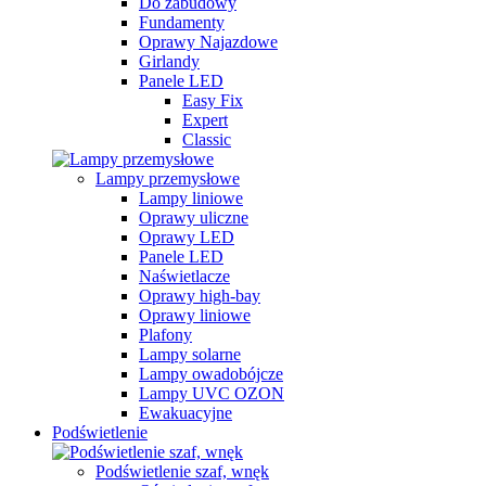
Do zabudowy
Fundamenty
Oprawy Najazdowe
Girlandy
Panele LED
Easy Fix
Expert
Classic
Lampy przemysłowe
Lampy liniowe
Oprawy uliczne
Oprawy LED
Panele LED
Naświetlacze
Oprawy high-bay
Oprawy liniowe
Plafony
Lampy solarne
Lampy owadobójcze
Lampy UVC OZON
Ewakuacyjne
Podświetlenie
Podświetlenie szaf, wnęk