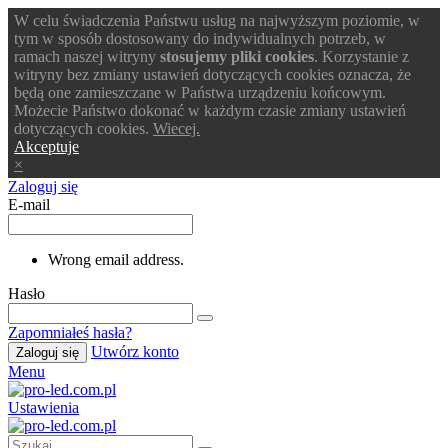
W celu świadczenia Państwu usług na najwyższym poziomie, w
tym w sposób dostosowany do indywidualnych potrzeb, w
ramach naszej witryny
stosujemy pliki cookies
. Korzystanie z
witryny bez zmiany ustawień dotyczących cookies oznacza, że
będą one zamieszczane w Państwa urządzeniu końcowym.
Możecie Państwo dokonać w każdym czasie zmiany ustawień
dotyczących cookies.
Wiecej.
Akceptuje
×
Zaloguj się
E-mail
Wrong email address.
Hasło
Zapomniałeś hasła?
Utwórz konto
Zaloguj się
Menu
Ustawienia