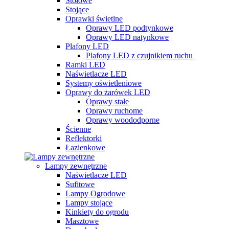
Stołowe
Stojące
Oprawki świetlne
Oprawy LED podtynkowe
Oprawy LED natynkowe
Plafony LED
Plafony LED z czujnikiem ruchu
Ramki LED
Naświetlacze LED
Systemy oświetleniowe
Oprawy do żarówek LED
Oprawy stałe
Oprawy ruchome
Oprawy woododporne
Ścienne
Reflektorki
Łazienkowe
Lampy zewnętrzne
Naświetlacze LED
Sufitowe
Lampy Ogrodowe
Lampy stojące
Kinkiety do ogrodu
Masztowe