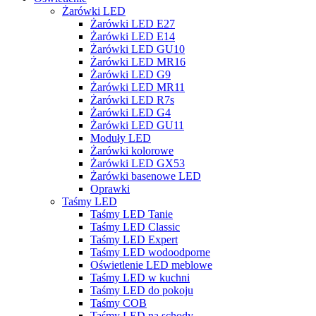
Żarówki LED
Żarówki LED E27
Żarówki LED E14
Żarówki LED GU10
Żarówki LED MR16
Żarówki LED G9
Żarówki LED MR11
Żarówki LED R7s
Żarówki LED G4
Żarówki LED GU11
Moduły LED
Żarówki kolorowe
Żarówki LED GX53
Żarówki basenowe LED
Oprawki
Taśmy LED
Taśmy LED Tanie
Taśmy LED Classic
Taśmy LED Expert
Taśmy LED wodoodporne
Oświetlenie LED meblowe
Taśmy LED w kuchni
Taśmy LED do pokoju
Taśmy COB
Taśmy LED na schody