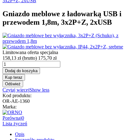
Gniazdo meblowe z ładowarką USB i
przewodem 1,8m, 3x2P+Z, 2xUSB
Limitowana oferta specjalna
158,13 zł
(brutto)
175,70 zł
Dodaj do koszyka
Kup teraz
Czytaj wiecej
Show less
Kod produktu:
OR-AE-1360
Marka:
Porównaj
0
Lista życzeń
Opis
Szczegóły produktu