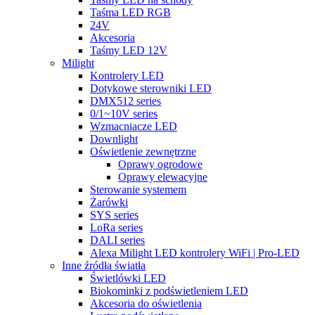
Taśma LED RGB
24V
Akcesoria
Taśmy LED 12V
Milight
Kontrolery LED
Dotykowe sterowniki LED
DMX512 series
0/1~10V series
Wzmacniacze LED
Downlight
Oświetlenie zewnętrzne
Oprawy ogrodowe
Oprawy elewacyjne
Sterowanie systemem
Żarówki
SYS series
LoRa series
DALI series
Alexa Milight LED kontrolery WiFi | Pro-LED
Inne źródła światła
Świetlówki LED
Biokominki z podświetleniem LED
Akcesoria do oświetlenia