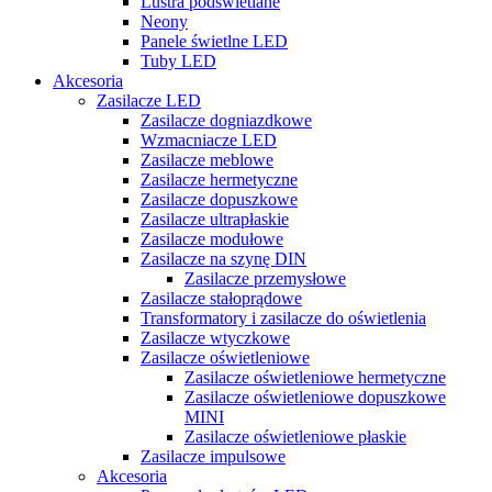
Lustra podświetlane
Neony
Panele świetlne LED
Tuby LED
Akcesoria
Zasilacze LED
Zasilacze dogniazdkowe
Wzmacniacze LED
Zasilacze meblowe
Zasilacze hermetyczne
Zasilacze dopuszkowe
Zasilacze ultrapłaskie
Zasilacze modułowe
Zasilacze na szynę DIN
Zasilacze przemysłowe
Zasilacze stałoprądowe
Transformatory i zasilacze do oświetlenia
Zasilacze wtyczkowe
Zasilacze oświetleniowe
Zasilacze oświetleniowe hermetyczne
Zasilacze oświetleniowe dopuszkowe
MINI
Zasilacze oświetleniowe płaskie
Zasilacze impulsowe
Akcesoria