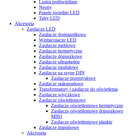
Lustra podświetlane
Neony
Panele świetlne LED
Tuby LED
Akcesoria
Zasilacze LED
Zasilacze dogniazdkowe
Wzmacniacze LED
Zasilacze meblowe
Zasilacze hermetyczne
Zasilacze dopuszkowe
Zasilacze ultrapłaskie
Zasilacze modułowe
Zasilacze na szynę DIN
Zasilacze przemysłowe
Zasilacze stałoprądowe
Transformatory i zasilacze do oświetlenia
Zasilacze wtyczkowe
Zasilacze oświetleniowe
Zasilacze oświetleniowe hermetyczne
Zasilacze oświetleniowe dopuszkowe
MINI
Zasilacze oświetleniowe płaskie
Zasilacze impulsowe
Akcesoria