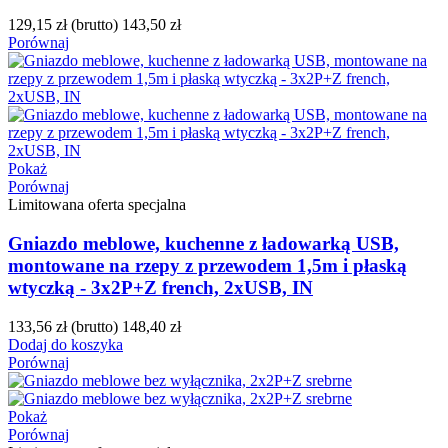
129,15 zł
(brutto)
143,50 zł
Porównaj
Pokaż
Porównaj
Limitowana oferta specjalna
Gniazdo meblowe, kuchenne z ładowarką USB,
montowane na rzepy z przewodem 1,5m i płaską
wtyczką - 3x2P+Z french, 2xUSB, IN
133,56 zł
(brutto)
148,40 zł
Dodaj do koszyka
Porównaj
Pokaż
Porównaj