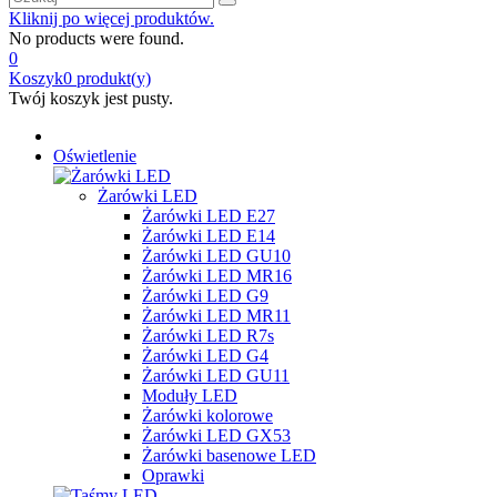
Kliknij po więcej produktów.
No products were found.
0
Koszyk
0
produkt(y)
Twój koszyk jest pusty.
Oświetlenie
Żarówki LED
Żarówki LED E27
Żarówki LED E14
Żarówki LED GU10
Żarówki LED MR16
Żarówki LED G9
Żarówki LED MR11
Żarówki LED R7s
Żarówki LED G4
Żarówki LED GU11
Moduły LED
Żarówki kolorowe
Żarówki LED GX53
Żarówki basenowe LED
Oprawki