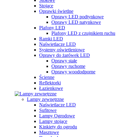
Stołowe
Stojące
Oprawki świetlne
Oprawy LED podtynkowe
Oprawy LED natynkowe
Plafony LED
Plafony LED z czujnikiem ruchu
Ramki LED
Naświetlacze LED
Systemy oświetleniowe
Oprawy do żarówek LED
Oprawy stałe
Oprawy ruchome
Oprawy woododporne
Ścienne
Reflektorki
Łazienkowe
Lampy zewnętrzne
Naświetlacze LED
Sufitowe
Lampy Ogrodowe
Lampy stojące
Kinkiety do ogrodu
Masztowe