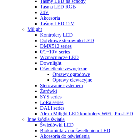
Taśmy LED na schody
Taśma LED RGB
24V
Akcesoria
Taśmy LED 12V
Milight
Kontrolery LED
Dotykowe sterowniki LED
DMX512 series
0/1~10V series
Wzmacniacze LED
Downlight
Oświetlenie zewnętrzne
Oprawy ogrodowe
Oprawy elewacyjne
Sterowanie systemem
Żarówki
SYS series
LoRa series
DALI series
Alexa Milight LED kontrolery WiFi | Pro-LED
Inne źródła światła
Świetlówki LED
Biokominki z podświetleniem LED
Akcesoria do oświetlenia