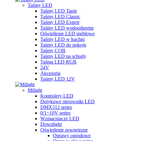
Taśmy LED
Taśmy LED Tanie
Taśmy LED Classic
Taśmy LED Expert
Taśmy LED wodoodporne
Oświetlenie LED meblowe
Taśmy LED w kuchni
Taśmy LED do pokoju
Taśmy COB
Taśmy LED na schody
Taśma LED RGB
24V
Akcesoria
Taśmy LED 12V
Milight
Kontrolery LED
Dotykowe sterowniki LED
DMX512 series
0/1~10V series
Wzmacniacze LED
Downlight
Oświetlenie zewnętrzne
Oprawy ogrodowe