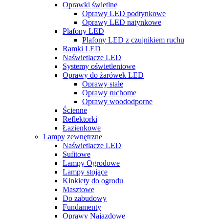
Oprawki świetlne
Oprawy LED podtynkowe
Oprawy LED natynkowe
Plafony LED
Plafony LED z czujnikiem ruchu
Ramki LED
Naświetlacze LED
Systemy oświetleniowe
Oprawy do żarówek LED
Oprawy stałe
Oprawy ruchome
Oprawy woododporne
Ścienne
Reflektorki
Łazienkowe
Lampy zewnętrzne
Naświetlacze LED
Sufitowe
Lampy Ogrodowe
Lampy stojące
Kinkiety do ogrodu
Masztowe
Do zabudowy
Fundamenty
Oprawy Najazdowe