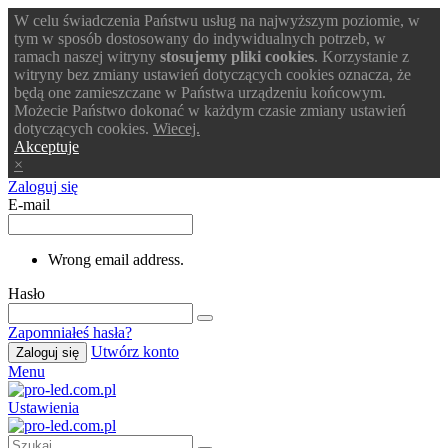
W celu świadczenia Państwu usług na najwyższym poziomie, w
tym w sposób dostosowany do indywidualnych potrzeb, w
ramach naszej witryny
stosujemy pliki cookies
. Korzystanie z
witryny bez zmiany ustawień dotyczących cookies oznacza, że
będą one zamieszczane w Państwa urządzeniu końcowym.
Możecie Państwo dokonać w każdym czasie zmiany ustawień
dotyczących cookies.
Wiecej.
Akceptuje
×
Zaloguj się
E-mail
Wrong email address.
Hasło
Zapomniałeś hasła?
Utwórz konto
Zaloguj się
Menu
Ustawienia