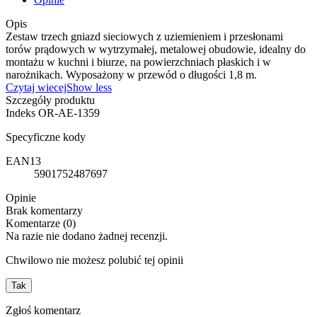
Opis
Zestaw trzech gniazd sieciowych z uziemieniem i przesłonami
torów prądowych w wytrzymałej, metalowej obudowie, idealny do
montażu w kuchni i biurze, na powierzchniach płaskich i w
narożnikach. Wyposażony w przewód o długości 1,8 m.
Czytaj wiecej
Show less
Szczegóły produktu
Indeks
OR-AE-1359
Specyficzne kody
EAN13
5901752487697
Opinie
Brak komentarzy
Komentarze (0)
Na razie nie dodano żadnej recenzji.
Chwilowo nie możesz polubić tej opinii
Tak
Zgłoś komentarz