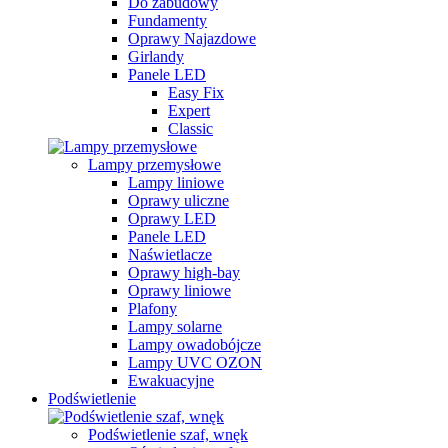
Do zabudowy
Fundamenty
Oprawy Najazdowe
Girlandy
Panele LED
Easy Fix
Expert
Classic
Lampy przemysłowe
Lampy liniowe
Oprawy uliczne
Oprawy LED
Panele LED
Naświetlacze
Oprawy high-bay
Oprawy liniowe
Plafony
Lampy solarne
Lampy owadobójcze
Lampy UVC OZON
Ewakuacyjne
Podświetlenie
Podświetlenie szaf, wnęk