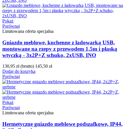
Pokaż
Porównaj
Limitowana oferta specjalna
Gniazdo meblowe, kuchenne z ładowarką USB,
montowane na rzepy z przewodem 1,5m i płaską
wtyczką - 3x2P+Z schuko, 2xUSB, INO
130,95 zł
(brutto)
145,50 zł
Dodaj do koszyka
Porównaj
Pokaż
Porównaj
Limitowana oferta specjalna
Hermetyczne gniazdo meblowe podszafkowe, IP44,