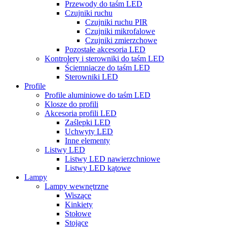
Przewody do taśm LED
Czujniki ruchu
Czujniki ruchu PIR
Czujniki mikrofalowe
Czujniki zmierzchowe
Pozostałe akcesoria LED
Kontrolery i sterowniki do taśm LED
Ściemniacze do taśm LED
Sterowniki LED
Profile
Profile aluminiowe do taśm LED
Klosze do profili
Akcesoria profili LED
Zaślepki LED
Uchwyty LED
Inne elementy
Listwy LED
Listwy LED nawierzchniowe
Listwy LED kątowe
Lampy
Lampy wewnętrzne
Wiszące
Kinkiety
Stołowe
Stojące