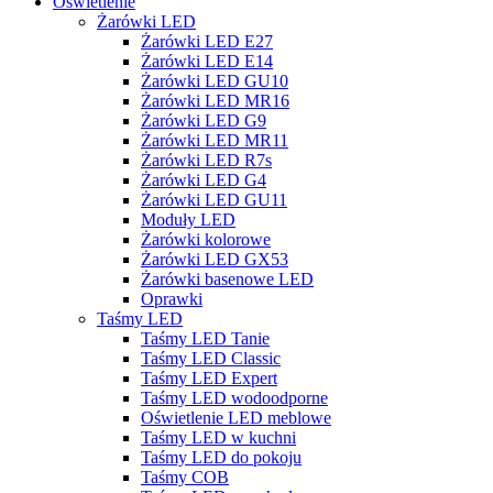
Oświetlenie
Żarówki LED
Żarówki LED E27
Żarówki LED E14
Żarówki LED GU10
Żarówki LED MR16
Żarówki LED G9
Żarówki LED MR11
Żarówki LED R7s
Żarówki LED G4
Żarówki LED GU11
Moduły LED
Żarówki kolorowe
Żarówki LED GX53
Żarówki basenowe LED
Oprawki
Taśmy LED
Taśmy LED Tanie
Taśmy LED Classic
Taśmy LED Expert
Taśmy LED wodoodporne
Oświetlenie LED meblowe
Taśmy LED w kuchni
Taśmy LED do pokoju
Taśmy COB