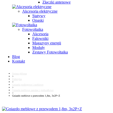
Złączki antenowe
Akcesoria elektryczne
Statywy
Opaski
Fotowoltaika
Akcesoria
Falowniki
Magazyny energii
Moduły
Zestawy Fotowoltaika
Blog
Kontakt
Strona główna
>
Elektryka
>
Gniazda podłogowe i meblowe
>
Gniazda meblowe narożne i podszafkowe
>
Gniazdo meblowe z przewodem 1,8m, 3x2P+Z