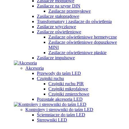
Zasilacze modułowe
Zasilacze na szynę DIN
Zasilacze przemysłowe
Zasilacze stałoprądowe
Transformatory i zasilacze do oświetlenia
Zasilacze wtyczkowe
Zasilacze oświetleniowe
Zasilacze oświetleniowe hermetyczne
Zasilacze oświetleniowe dopuszkowe
MINI
Zasilacze oświetleniowe płaskie
Zasilacze impulsowe
Akcesoria
Przewody do taśm LED
Czujniki ruchu
Czujniki ruchu PIR
Czujniki mikrofalowe
Czujniki zmierzchowe
Pozostałe akcesoria LED
Kontrolery i sterowniki do taśm LED
Ściemniacze do taśm LED
Sterowniki LED