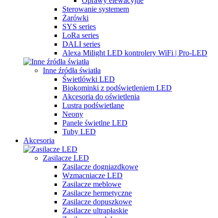
Oprawy elewacyjne
Sterowanie systemem
Żarówki
SYS series
LoRa series
DALI series
Alexa Milight LED kontrolery WiFi | Pro-LED
Inne źródła światła
Świetlówki LED
Biokominki z podświetleniem LED
Akcesoria do oświetlenia
Lustra podświetlane
Neony
Panele świetlne LED
Tuby LED
Akcesoria
Zasilacze LED
Zasilacze dogniazdkowe
Wzmacniacze LED
Zasilacze meblowe
Zasilacze hermetyczne
Zasilacze dopuszkowe
Zasilacze ultrapłaskie