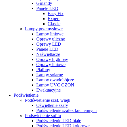
Girlandy
Panele LED
Easy Fix
Expert
Classic
Lampy przemysłowe
Lampy liniowe
Oprawy uliczne
Oprawy LED
Panele LED
Naświetlacze
Oprawy high-bay
Oprawy liniowe
Plafony
Lampy solarne
Lampy owadobójcze
Lampy UVC OZON
Ewakuacyjne
Podświetlenie
Podświetlenie szaf, wnęk
Oświetlenie szafy
Podświetlenie szafek kuchennych
Podświetlenie sufitu
Podświetlenie LED białe
Podświetlenie LED kolorowe