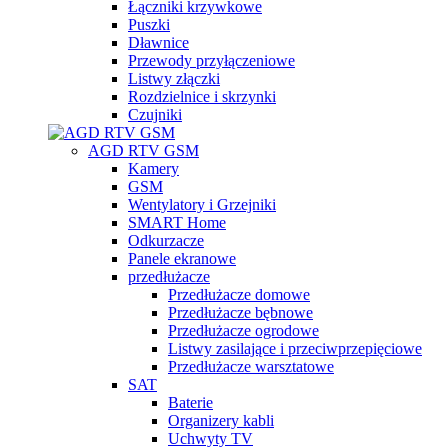
Łączniki krzywkowe
Puszki
Dławnice
Przewody przyłączeniowe
Listwy złączki
Rozdzielnice i skrzynki
Czujniki
AGD RTV GSM
Kamery
GSM
Wentylatory i Grzejniki
SMART Home
Odkurzacze
Panele ekranowe
przedłużacze
Przedłużacze domowe
Przedłużacze bębnowe
Przedłużacze ogrodowe
Listwy zasilające i przeciwprzepięciowe
Przedłużacze warsztatowe
SAT
Baterie
Organizery kabli
Uchwyty TV