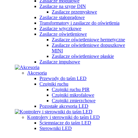
Zasilacze modułowe
Zasilacze na szynę DIN
Zasilacze przemysłowe
Zasilacze stałoprądowe
Transformatory i zasilacze do oświetlenia
Zasilacze wtyczkowe
Zasilacze oświetleniowe
Zasilacze oświetleniowe hermetyczne
Zasilacze oświetleniowe dopuszkowe
MINI
Zasilacze oświetleniowe płaskie
Zasilacze impulsowe
Akcesoria
Przewody do taśm LED
Czujniki ruchu
Czujniki ruchu PIR
Czujniki mikrofalowe
Czujniki zmierzchowe
Pozostałe akcesoria LED
Kontrolery i sterowniki do taśm LED
Ściemniacze do taśm LED
Sterowniki LED