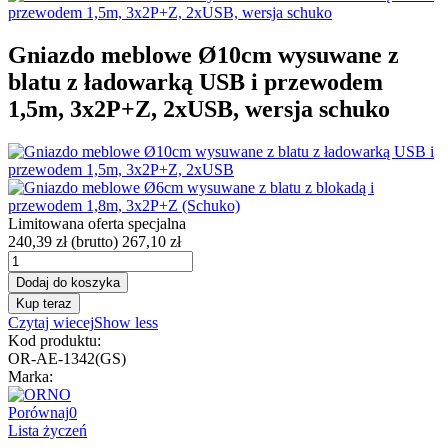
Gniazdo meblowe Ø10cm wysuwane z
blatu z ładowarką USB i przewodem
1,5m, 3x2P+Z, 2xUSB, wersja schuko
Limitowana oferta specjalna
240,39 zł
(brutto)
267,10 zł
Dodaj do koszyka
Kup teraz
Czytaj wiecej
Show less
Kod produktu:
OR-AE-1342(GS)
Marka:
Porównaj
0
Lista życzeń