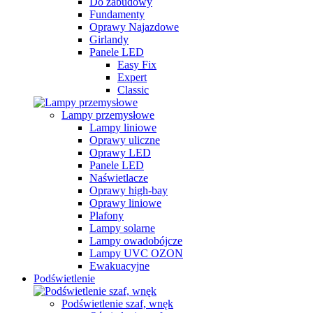
Do zabudowy
Fundamenty
Oprawy Najazdowe
Girlandy
Panele LED
Easy Fix
Expert
Classic
Lampy przemysłowe
Lampy liniowe
Oprawy uliczne
Oprawy LED
Panele LED
Naświetlacze
Oprawy high-bay
Oprawy liniowe
Plafony
Lampy solarne
Lampy owadobójcze
Lampy UVC OZON
Ewakuacyjne
Podświetlenie
Podświetlenie szaf, wnęk