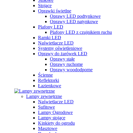
Stołowe
Stojące
Oprawki świetlne
Oprawy LED podtynkowe
Oprawy LED natynkowe
Plafony LED
Plafony LED z czujnikiem ruchu
Ramki LED
Naświetlacze LED
Systemy oświetleniowe
Oprawy do żarówek LED
Oprawy stałe
Oprawy ruchome
Oprawy woododporne
Ścienne
Reflektorki
Łazienkowe
Lampy zewnętrzne
Naświetlacze LED
Sufitowe
Lampy Ogrodowe
Lampy stojące
Kinkiety do ogrodu
Masztowe