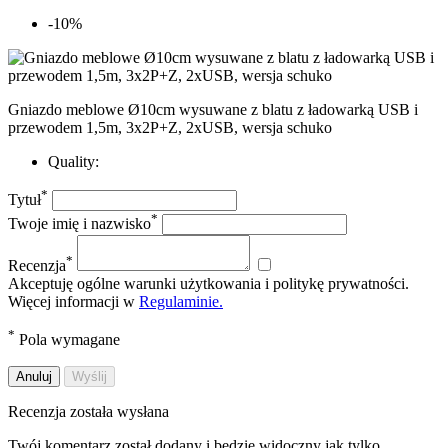
-10%
Gniazdo meblowe Ø10cm wysuwane z blatu z ładowarką USB i
przewodem 1,5m, 3x2P+Z, 2xUSB, wersja schuko
Quality:
*
Tytuł
*
Twoje imię i nazwisko
*
Recenzja
Akceptuję ogólne warunki użytkowania i politykę prywatności.
Więcej informacji w
Regulaminie.
*
Pola wymagane
Anuluj
Wyślij
Recenzja została wysłana
Twój komentarz został dodany i będzie widoczny jak tylko