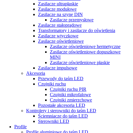
Zasilacze ultrapłaskie
Zasilacze modułowe
Zasilacze na szynę DIN
Zasilacze przemysłowe
Zasilacze stałoprądowe
Transformatory i zasilacze do oświetlenia
Zasilacze wtyczkowe
Zasilacze oświetleniowe
Zasilacze oświetleniowe hermetyczne
Zasilacze oświetleniowe dopuszkowe
MINI
Zasilacze oświetleniowe płaskie
Zasilacze impulsowe
Akcesoria
Przewody do taśm LED
Czujniki ruchu
Czujniki ruchu PIR
Czujniki mikrofalowe
Czujniki zmierzchowe
Pozostałe akcesoria LED
Kontrolery i sterowniki do taśm LED
Ściemniacze do taśm LED
Sterowniki LED
Profile
Profile aluminiowe do taśm LED