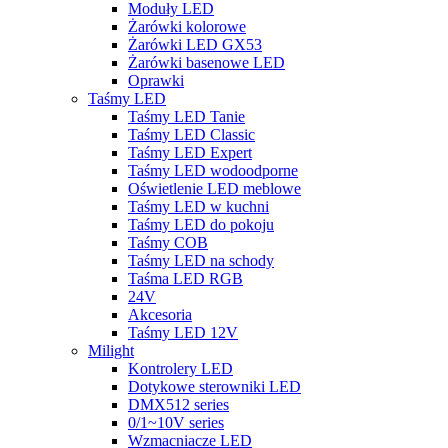
Moduły LED
Żarówki kolorowe
Żarówki LED GX53
Żarówki basenowe LED
Oprawki
Taśmy LED
Taśmy LED Tanie
Taśmy LED Classic
Taśmy LED Expert
Taśmy LED wodoodporne
Oświetlenie LED meblowe
Taśmy LED w kuchni
Taśmy LED do pokoju
Taśmy COB
Taśmy LED na schody
Taśma LED RGB
24V
Akcesoria
Taśmy LED 12V
Milight
Kontrolery LED
Dotykowe sterowniki LED
DMX512 series
0/1~10V series
Wzmacniacze LED