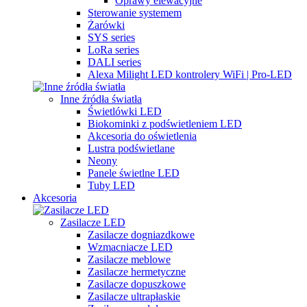
Oprawy elewacyjne
Sterowanie systemem
Żarówki
SYS series
LoRa series
DALI series
Alexa Milight LED kontrolery WiFi | Pro-LED
Inne źródła światła
Świetlówki LED
Biokominki z podświetleniem LED
Akcesoria do oświetlenia
Lustra podświetlane
Neony
Panele świetlne LED
Tuby LED
Akcesoria
Zasilacze LED
Zasilacze dogniazdkowe
Wzmacniacze LED
Zasilacze meblowe
Zasilacze hermetyczne
Zasilacze dopuszkowe
Zasilacze ultrapłaskie