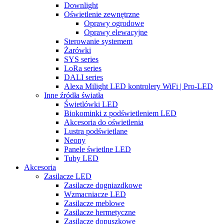
Downlight
Oświetlenie zewnętrzne
Oprawy ogrodowe
Oprawy elewacyjne
Sterowanie systemem
Żarówki
SYS series
LoRa series
DALI series
Alexa Milight LED kontrolery WiFi | Pro-LED
Inne źródła światła
Świetlówki LED
Biokominki z podświetleniem LED
Akcesoria do oświetlenia
Lustra podświetlane
Neony
Panele świetlne LED
Tuby LED
Akcesoria
Zasilacze LED
Zasilacze dogniazdkowe
Wzmacniacze LED
Zasilacze meblowe
Zasilacze hermetyczne
Zasilacze dopuszkowe