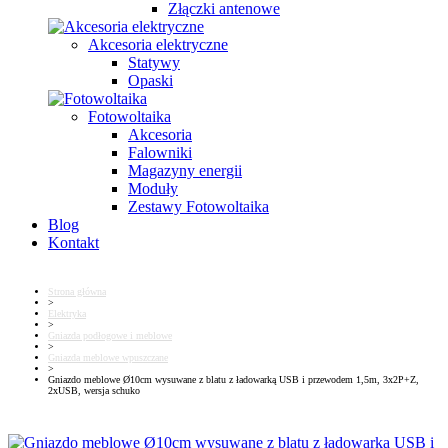
Złączki antenowe
Akcesoria elektryczne
Statywy
Opaski
Fotowoltaika
Akcesoria
Falowniki
Magazyny energii
Moduły
Zestawy Fotowoltaika
Blog
Kontakt
Strona główna
>
Elektryka
>
Gniazda podłogowe i meblowe
>
Gniazda meblowe wpuszczane
>
Gniazdo meblowe Ø10cm wysuwane z blatu z ładowarką USB i przewodem 1,5m, 3x2P+Z,
2xUSB, wersja schuko