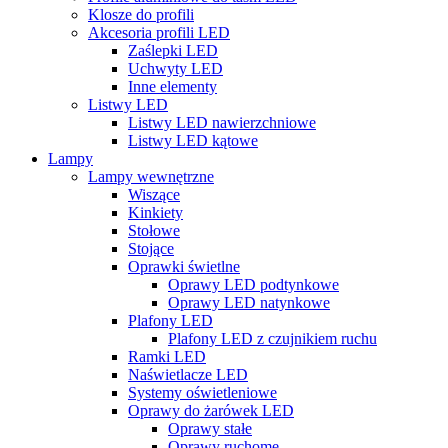
Klosze do profili
Akcesoria profili LED
Zaślepki LED
Uchwyty LED
Inne elementy
Listwy LED
Listwy LED nawierzchniowe
Listwy LED kątowe
Lampy
Lampy wewnętrzne
Wiszące
Kinkiety
Stołowe
Stojące
Oprawki świetlne
Oprawy LED podtynkowe
Oprawy LED natynkowe
Plafony LED
Plafony LED z czujnikiem ruchu
Ramki LED
Naświetlacze LED
Systemy oświetleniowe
Oprawy do żarówek LED
Oprawy stałe
Oprawy ruchome