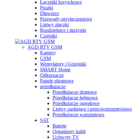
Łączniki krzywkowe
Puszki
Dławnice
Przewody przyłączeniowe
Listwy złączki
Rozdzielnice i skrzynki
Czujniki
AGD RTV GSM
Kamery
GSM
Wentylatory i Grzejniki
SMART Home
Odkurzacze
Panele ekranowe
przedłużacze
Przedłużacze domowe
Przedłużacze bębnowe
Przedłużacze ogrodowe
Listwy zasilające i przeciwprzepięciowe
Przedłużacze warsztatowe
SAT
Baterie
Organizery kabli
Uchwyty TV