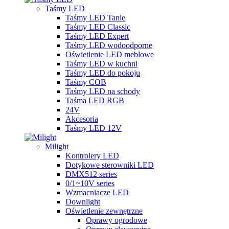
Taśmy LED
Taśmy LED Tanie
Taśmy LED Classic
Taśmy LED Expert
Taśmy LED wodoodporne
Oświetlenie LED meblowe
Taśmy LED w kuchni
Taśmy LED do pokoju
Taśmy COB
Taśmy LED na schody
Taśma LED RGB
24V
Akcesoria
Taśmy LED 12V
Milight
Kontrolery LED
Dotykowe sterowniki LED
DMX512 series
0/1~10V series
Wzmacniacze LED
Downlight
Oświetlenie zewnętrzne
Oprawy ogrodowe