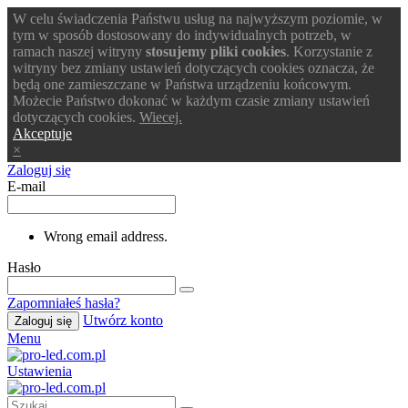
W celu świadczenia Państwu usług na najwyższym poziomie, w
tym w sposób dostosowany do indywidualnych potrzeb, w
ramach naszej witryny
stosujemy pliki cookies
. Korzystanie z
witryny bez zmiany ustawień dotyczących cookies oznacza, że
będą one zamieszczane w Państwa urządzeniu końcowym.
Możecie Państwo dokonać w każdym czasie zmiany ustawień
dotyczących cookies.
Wiecej.
Akceptuje
×
Zaloguj się
E-mail
Wrong email address.
Hasło
Zapomniałeś hasła?
Utwórz konto
Zaloguj się
Menu
Ustawienia