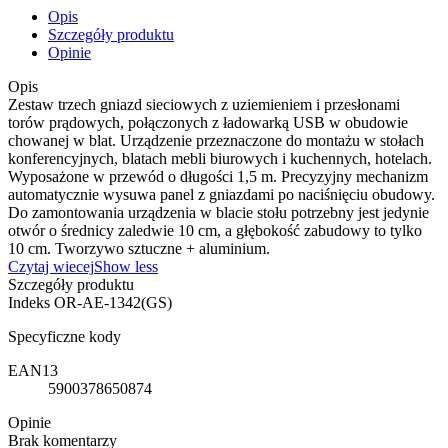
Opis
Szczegóły produktu
Opinie
Opis
Zestaw trzech gniazd sieciowych z uziemieniem i przesłonami
torów prądowych, połączonych z ładowarką USB w obudowie
chowanej w blat. Urządzenie przeznaczone do montażu w stołach
konferencyjnych, blatach mebli biurowych i kuchennych, hotelach.
Wyposażone w przewód o długości 1,5 m. Precyzyjny mechanizm
automatycznie wysuwa panel z gniazdami po naciśnięciu obudowy.
Do zamontowania urządzenia w blacie stołu potrzebny jest jedynie
otwór o średnicy zaledwie 10 cm, a głębokość zabudowy to tylko
10 cm. Tworzywo sztuczne + aluminium.
Czytaj wiecej
Show less
Szczegóły produktu
Indeks
OR-AE-1342(GS)
Specyficzne kody
EAN13
5900378650874
Opinie
Brak komentarzy