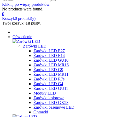
Kliknij po więcej produktów.
No products were found.
0
Koszyk
0
produkt(y)
Twój koszyk jest pusty.
Oświetlenie
Żarówki LED
Żarówki LED E27
Żarówki LED E14
Żarówki LED GU10
Żarówki LED MR16
Żarówki LED G9
Żarówki LED MR11
Żarówki LED R7s
Żarówki LED G4
Żarówki LED GU11
Moduły LED
Żarówki kolorowe
Żarówki LED GX53
Żarówki basenowe LED
Oprawki