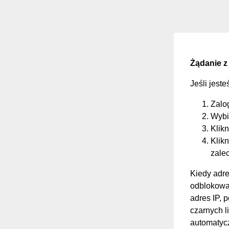
Żądanie z
Jeśli jest
Zalo
Wybi
Klikn
Klikn
zale
Kiedy adre
odblokować
adres IP, 
czarnych li
automatycz