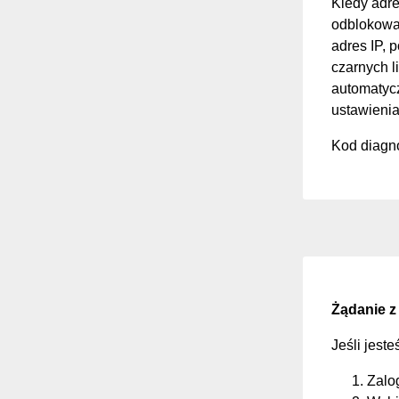
Kiedy adre
odblokować
adres IP, 
czarnych li
automatycz
ustawienia
Kod diagno
Żądanie z
Jeśli jest
Zalo