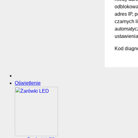
odblokować
adres IP, 
czarnych li
automatycz
ustawienia
Kod diagno
Oświetlenie