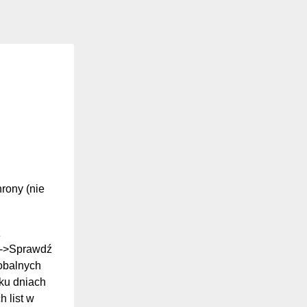
hrony (nie
z
ki->Sprawdź
lobalnych
ilku dniach
 list w