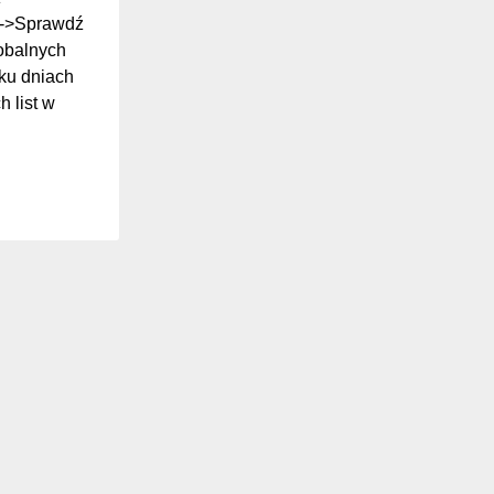
ki->Sprawdź
lobalnych
ilku dniach
 list w