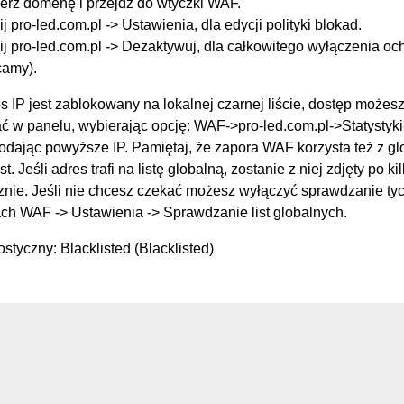
erz domenę i przejdź do wtyczki WAF.
ij pro-led.com.pl -> Ustawienia, dla edycji polityki blokad.
ij pro-led.com.pl -> Dezaktywuj, dla całkowitego wyłączenia oc
camy).
s IP jest zablokowany na lokalnej czarnej liście, dostęp możes
 w panelu, wybierając opcję: WAF->pro-led.com.pl->Statysty
podając powyższe IP. Pamiętaj, że zapora WAF korzysta też z g
st. Jeśli adres trafi na listę globalną, zostanie z niej zdjęty po k
nie. Jeśli nie chcesz czekać możesz wyłączyć sprawdzanie tych
ch WAF -> Ustawienia -> Sprawdzanie list globalnych.
styczny: Blacklisted (Blacklisted)