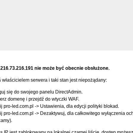
 216.73.216.191 nie może być obecnie obsłużone.
eś właścicielem serwera i taki stan jest niepożądany:
guj się do swojego panelu DirectAdmin.
erz domenę i przejdź do wtyczki WAF.
ij pro-led.com.pl -> Ustawienia, dla edycji polityki blokad.
ij pro-led.com.pl -> Dezaktywuj, dla całkowitego wyłączenia oc
camy).
s IP jest zablokowany na lokalnej czarnej liście, dostęp możes