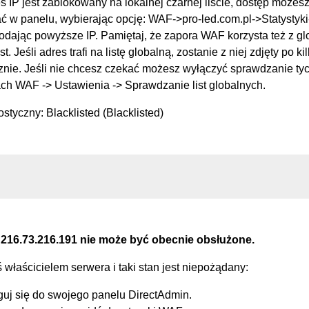
s IP jest zablokowany na lokalnej czarnej liście, dostęp możes
 w panelu, wybierając opcję: WAF->pro-led.com.pl->Statysty
podając powyższe IP. Pamiętaj, że zapora WAF korzysta też z g
st. Jeśli adres trafi na listę globalną, zostanie z niej zdjęty po k
nie. Jeśli nie chcesz czekać możesz wyłączyć sprawdzanie tych
ch WAF -> Ustawienia -> Sprawdzanie list globalnych.
styczny: Blacklisted (Blacklisted)
 216.73.216.191 nie może być obecnie obsłużone.
eś właścicielem serwera i taki stan jest niepożądany:
guj się do swojego panelu DirectAdmin.