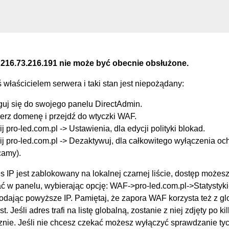
 216.73.216.191 nie może być obecnie obsłużone.
eś właścicielem serwera i taki stan jest niepożądany:
guj się do swojego panelu DirectAdmin.
erz domenę i przejdź do wtyczki WAF.
ij pro-led.com.pl -> Ustawienia, dla edycji polityki blokad.
ij pro-led.com.pl -> Dezaktywuj, dla całkowitego wyłączenia oc
camy).
s IP jest zablokowany na lokalnej czarnej liście, dostęp możes
 w panelu, wybierając opcję: WAF->pro-led.com.pl->Statysty
podając powyższe IP. Pamiętaj, że zapora WAF korzysta też z g
st. Jeśli adres trafi na listę globalną, zostanie z niej zdjęty po k
nie. Jeśli nie chcesz czekać możesz wyłączyć sprawdzanie tych