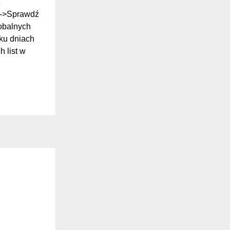
z
ki->Sprawdź
lobalnych
ilku dniach
 list w