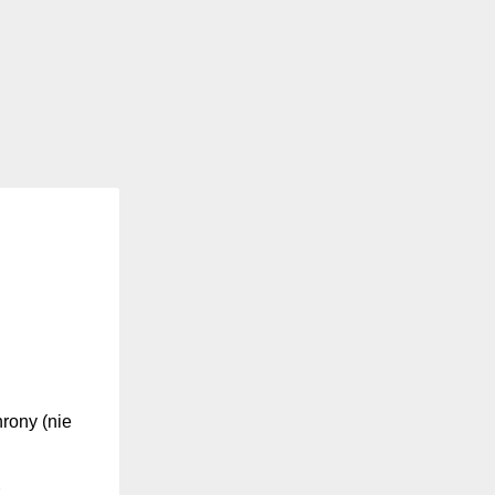
hrony (nie
z