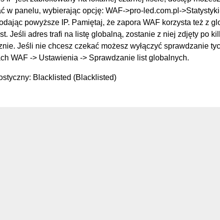
 w panelu, wybierając opcję: WAF->pro-led.com.pl->Statysty
podając powyższe IP. Pamiętaj, że zapora WAF korzysta też z g
st. Jeśli adres trafi na listę globalną, zostanie z niej zdjęty po k
nie. Jeśli nie chcesz czekać możesz wyłączyć sprawdzanie tych
ch WAF -> Ustawienia -> Sprawdzanie list globalnych.
styczny: Blacklisted (Blacklisted)