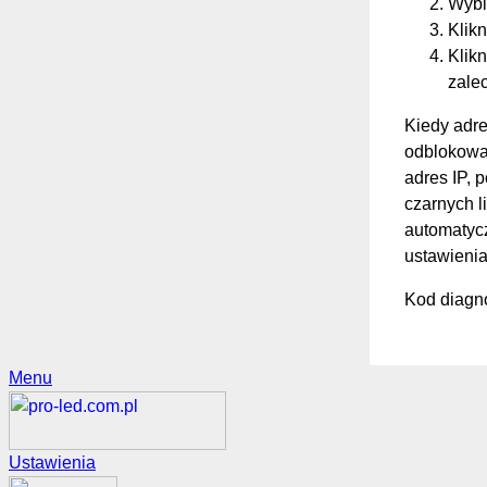
Wybi
Klikn
Klikn
zale
Kiedy adre
odblokować
adres IP, 
czarnych li
automatycz
ustawienia
Kod diagno
Menu
Ustawienia