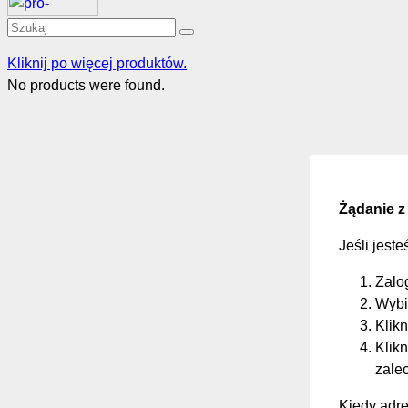
Kliknij po więcej produktów.
No products were found.
Żądanie z
Jeśli jest
Zalo
Wybi
Klikn
Klikn
zale
Kiedy adre