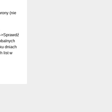
hrony (nie
z
ki->Sprawdź
lobalnych
ilku dniach
 list w