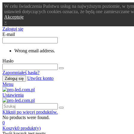
W celu świadczenia Państwu usług na najwyższym poziomie, w tym
ustawień dotyczących cookies oznacza, że będą one zamieszczane
Akceptuje
×
Zaloguj się
E-mail
Wrong email address.
Hasło
Zapomniałeś hasła?
Utwórz konto
Zaloguj się
Menu
Ustawienia
Kliknij po więcej produktów.
No products were found.
0
Koszyk
0
produkt(y)
Twój koszyk jest pusty.