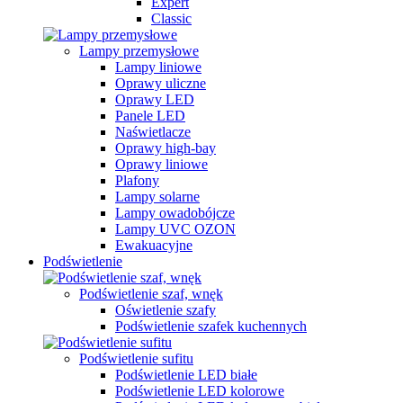
Expert
Classic
Lampy przemysłowe
Lampy liniowe
Oprawy uliczne
Oprawy LED
Panele LED
Naświetlacze
Oprawy high-bay
Oprawy liniowe
Plafony
Lampy solarne
Lampy owadobójcze
Lampy UVC OZON
Ewakuacyjne
Podświetlenie
Podświetlenie szaf, wnęk
Oświetlenie szafy
Podświetlenie szafek kuchennych
Podświetlenie sufitu
Podświetlenie LED białe
Podświetlenie LED kolorowe