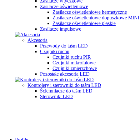
Zasilacze wtyczkowe
Zasilacze oświetleniowe
Zasilacze oświetleniowe hermetyczne
Zasilacze oświetleniowe dopuszkowe MINI
Zasilacze oświetleniowe płaskie
Zasilacze impulsowe
Akcesoria
Przewody do taśm LED
Czujniki ruchu
Czujniki ruchu PIR
Czujniki mikrofalowe
Czujniki zmierzchowe
Pozostałe akcesoria LED
Kontrolery i sterowniki do taśm LED
Ściemniacze do taśm LED
Sterowniki LED
Profile