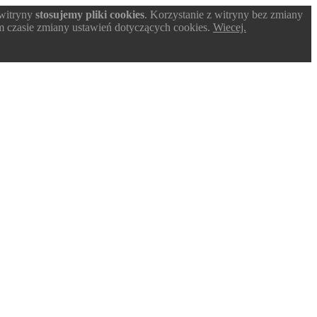
 witryny
stosujemy pliki cookies
. Korzystanie z witryny bez zmiany
 czasie zmiany ustawień dotyczących cookies.
Wiecej.