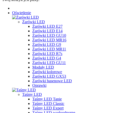
Oświetlenie
Żarówki LED
Żarówki LED E27
Żarówki LED E14
Żarówki LED GU10
Żarówki LED MR16
Żarówki LED G9
Żarówki LED MR11
Żarówki LED R7s
Żarówki LED G4
Żarówki LED GU11
Moduły LED
Żarówki kolorowe
Żarówki LED GX53
Żarówki basenowe LED
Oprawki
Taśmy LED
Taśmy LED Tanie
Taśmy LED Classic
Taśmy LED Expert
Taśmy LED wodoodporne