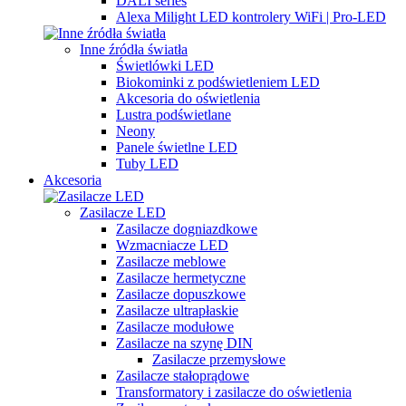
DALI series
Alexa Milight LED kontrolery WiFi | Pro-LED
Inne źródła światła
Świetlówki LED
Biokominki z podświetleniem LED
Akcesoria do oświetlenia
Lustra podświetlane
Neony
Panele świetlne LED
Tuby LED
Akcesoria
Zasilacze LED
Zasilacze dogniazdkowe
Wzmacniacze LED
Zasilacze meblowe
Zasilacze hermetyczne
Zasilacze dopuszkowe
Zasilacze ultrapłaskie
Zasilacze modułowe
Zasilacze na szynę DIN
Zasilacze przemysłowe
Zasilacze stałoprądowe
Transformatory i zasilacze do oświetlenia