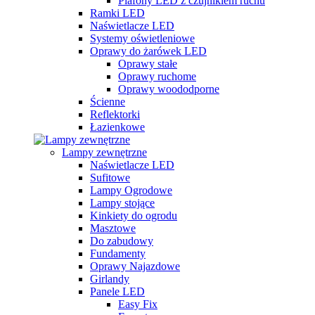
Plafony LED z czujnikiem ruchu
Ramki LED
Naświetlacze LED
Systemy oświetleniowe
Oprawy do żarówek LED
Oprawy stałe
Oprawy ruchome
Oprawy woododporne
Ścienne
Reflektorki
Łazienkowe
Lampy zewnętrzne
Naświetlacze LED
Sufitowe
Lampy Ogrodowe
Lampy stojące
Kinkiety do ogrodu
Masztowe
Do zabudowy
Fundamenty
Oprawy Najazdowe
Girlandy
Panele LED
Easy Fix