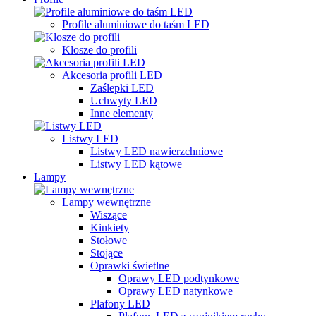
Profile aluminiowe do taśm LED
Klosze do profili
Akcesoria profili LED
Zaślepki LED
Uchwyty LED
Inne elementy
Listwy LED
Listwy LED nawierzchniowe
Listwy LED kątowe
Lampy
Lampy wewnętrzne
Wiszące
Kinkiety
Stołowe
Stojące
Oprawki świetlne
Oprawy LED podtynkowe
Oprawy LED natynkowe
Plafony LED