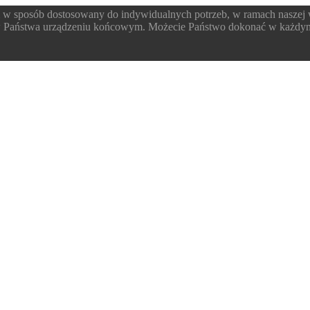
 w sposób dostosowany do indywidualnych potrzeb, w ramach naszej
 w Państwa urządzeniu końcowym. Możecie Państwo dokonać w każdym