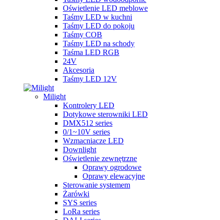
Oświetlenie LED meblowe
Taśmy LED w kuchni
Taśmy LED do pokoju
Taśmy COB
Taśmy LED na schody
Taśma LED RGB
24V
Akcesoria
Taśmy LED 12V
Milight
Kontrolery LED
Dotykowe sterowniki LED
DMX512 series
0/1~10V series
Wzmacniacze LED
Downlight
Oświetlenie zewnętrzne
Oprawy ogrodowe
Oprawy elewacyjne
Sterowanie systemem
Żarówki
SYS series
LoRa series