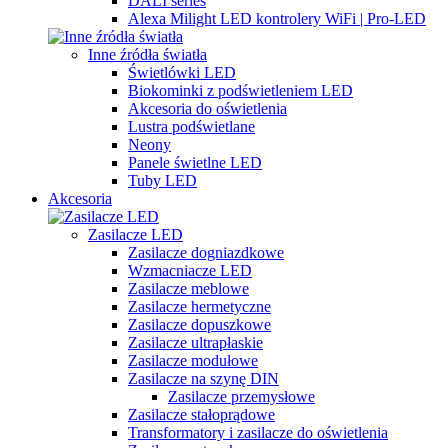
DALI series
Alexa Milight LED kontrolery WiFi | Pro-LED
Inne źródła światła
Świetlówki LED
Biokominki z podświetleniem LED
Akcesoria do oświetlenia
Lustra podświetlane
Neony
Panele świetlne LED
Tuby LED
Akcesoria
Zasilacze LED
Zasilacze dogniazdkowe
Wzmacniacze LED
Zasilacze meblowe
Zasilacze hermetyczne
Zasilacze dopuszkowe
Zasilacze ultrapłaskie
Zasilacze modułowe
Zasilacze na szynę DIN
Zasilacze przemysłowe
Zasilacze stałoprądowe
Transformatory i zasilacze do oświetlenia