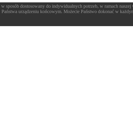
 w sposób dostosowany do indywidualnych potrzeb, w ramach naszej
 w Państwa urządzeniu końcowym. Możecie Państwo dokonać w każdym