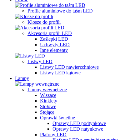
Profile aluminiowe do taśm LED
Klosze do profili
Akcesoria profili LED
Zaślepki LED
Uchwyty LED
Inne elementy
Listwy LED
Listwy LED nawierzchniowe
Listwy LED kątowe
Lampy
Lampy wewnętrzne
Wiszące
Kinkiety
Stołowe
Stojące
Oprawki świetlne
Oprawy LED podtynkowe
Oprawy LED natynkowe
Plafony LED