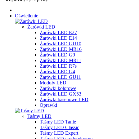
Oświetlenie
Żarówki LED
Żarówki LED E27
Żarówki LED E14
Żarówki LED GU10
Żarówki LED MR16
Żarówki LED G9
Żarówki LED MR11
Żarówki LED R7s
Żarówki LED G4
Żarówki LED GU11
Moduły LED
Żarówki kolorowe
Żarówki LED GX53
Żarówki basenowe LED
Oprawki
Taśmy LED
Taśmy LED Tanie
Taśmy LED Classic
Taśmy LED Expert
Taśmy LED wodoodporne