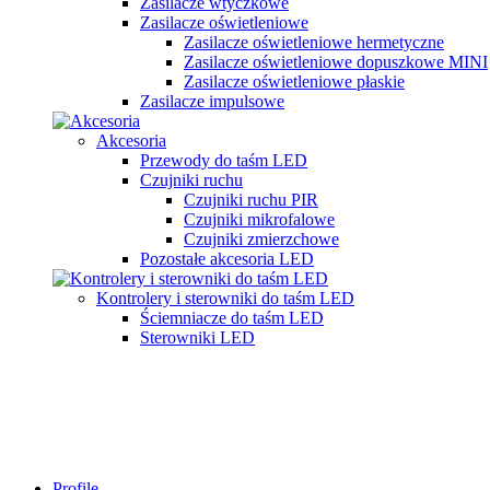
Zasilacze wtyczkowe
Zasilacze oświetleniowe
Zasilacze oświetleniowe hermetyczne
Zasilacze oświetleniowe dopuszkowe MINI
Zasilacze oświetleniowe płaskie
Zasilacze impulsowe
Akcesoria
Przewody do taśm LED
Czujniki ruchu
Czujniki ruchu PIR
Czujniki mikrofalowe
Czujniki zmierzchowe
Pozostałe akcesoria LED
Kontrolery i sterowniki do taśm LED
Ściemniacze do taśm LED
Sterowniki LED
Profile