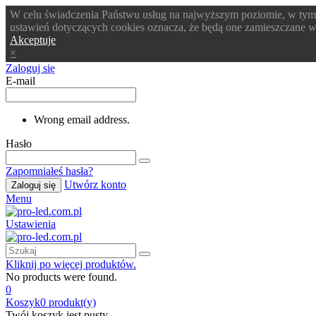
W celu świadczenia Państwu usług na najwyższym poziomie, w tym
ustawień dotyczących cookies oznacza, że będą one zamieszczane
Akceptuje
×
Zaloguj się
E-mail
Wrong email address.
Hasło
Zapomniałeś hasła?
Utwórz konto
Zaloguj się
Menu
Ustawienia
Kliknij po więcej produktów.
No products were found.
0
Koszyk
0
produkt(y)
Twój koszyk jest pusty.