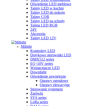
Oświetlenie LED meblowe
Taśmy LED w kuchni
Taśmy LED do pokoju
Taśmy COB
Taśmy LED na schody
Taśma LED RGB
24V
Akcesoria
Taśmy LED 12V
Milight
Kontrolery LED
Dotykowe sterowniki LED
DMX512 series
0/1~10V series
Wzmacniacze LED
Downlight
Oświetlenie zewnętrzne
Oprawy ogrodowe
Oprawy elewacyjne
Sterowanie systemem
Żarówki
SYS series
LoRa series