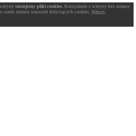
 witryny
stosujemy pliki cookies
. Korzystanie z witryny bez zmiany
 czasie zmiany ustawień dotyczących cookies.
Wiecej.