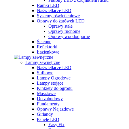
Plafony LED z czujnikiem ruchu
Ramki LED
Naświetlacze LED
Systemy oświetleniowe
Oprawy do żarówek LED
Oprawy stałe
Oprawy ruchome
Oprawy woododporne
Ścienne
Reflektorki
Łazienkowe
Lampy zewnętrzne
Naświetlacze LED
Sufitowe
Lampy Ogrodowe
Lampy stojące
Kinkiety do ogrodu
Masztowe
Do zabudowy
Fundamenty
Oprawy Najazdowe
Girlandy
Panele LED
Easy Fix