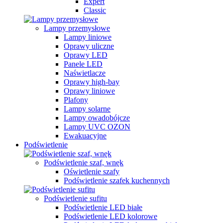
Expert
Classic
Lampy przemysłowe
Lampy liniowe
Oprawy uliczne
Oprawy LED
Panele LED
Naświetlacze
Oprawy high-bay
Oprawy liniowe
Plafony
Lampy solarne
Lampy owadobójcze
Lampy UVC OZON
Ewakuacyjne
Podświetlenie
Podświetlenie szaf, wnęk
Oświetlenie szafy
Podświetlenie szafek kuchennych
Podświetlenie sufitu
Podświetlenie LED białe
Podświetlenie LED kolorowe