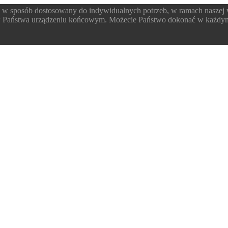
 w sposób dostosowany do indywidualnych potrzeb, w ramach naszej
 w Państwa urządzeniu końcowym. Możecie Państwo dokonać w każdym