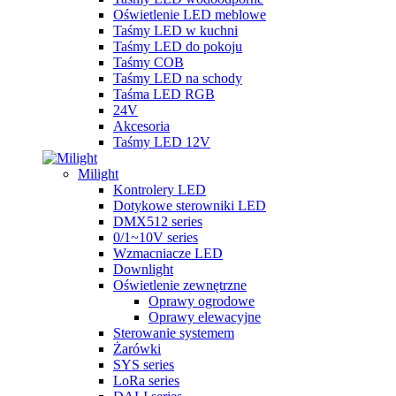
Oświetlenie LED meblowe
Taśmy LED w kuchni
Taśmy LED do pokoju
Taśmy COB
Taśmy LED na schody
Taśma LED RGB
24V
Akcesoria
Taśmy LED 12V
Milight
Kontrolery LED
Dotykowe sterowniki LED
DMX512 series
0/1~10V series
Wzmacniacze LED
Downlight
Oświetlenie zewnętrzne
Oprawy ogrodowe
Oprawy elewacyjne
Sterowanie systemem
Żarówki
SYS series
LoRa series