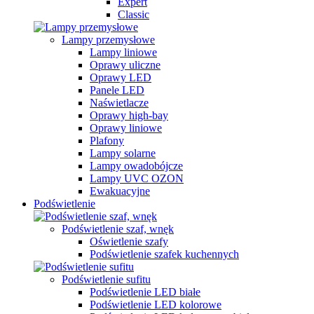
Expert
Classic
Lampy przemysłowe
Lampy liniowe
Oprawy uliczne
Oprawy LED
Panele LED
Naświetlacze
Oprawy high-bay
Oprawy liniowe
Plafony
Lampy solarne
Lampy owadobójcze
Lampy UVC OZON
Ewakuacyjne
Podświetlenie
Podświetlenie szaf, wnęk
Oświetlenie szafy
Podświetlenie szafek kuchennych
Podświetlenie sufitu
Podświetlenie LED białe
Podświetlenie LED kolorowe