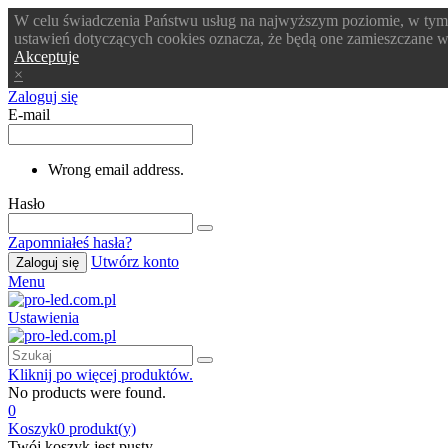
W celu świadczenia Państwu usług na najwyższym poziomie, w tym
ustawień dotyczących cookies oznacza, że będą one zamieszczane
Akceptuje
×
Zaloguj się
E-mail
Wrong email address.
Hasło
Zapomniałeś hasła?
Utwórz konto
Zaloguj się
Menu
Ustawienia
Kliknij po więcej produktów.
No products were found.
0
Koszyk
0
produkt(y)
Twój koszyk jest pusty.