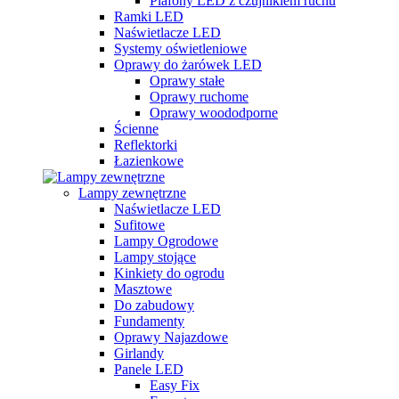
Plafony LED z czujnikiem ruchu
Ramki LED
Naświetlacze LED
Systemy oświetleniowe
Oprawy do żarówek LED
Oprawy stałe
Oprawy ruchome
Oprawy woododporne
Ścienne
Reflektorki
Łazienkowe
Lampy zewnętrzne
Naświetlacze LED
Sufitowe
Lampy Ogrodowe
Lampy stojące
Kinkiety do ogrodu
Masztowe
Do zabudowy
Fundamenty
Oprawy Najazdowe
Girlandy
Panele LED
Easy Fix