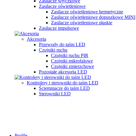
Zasilacze wtyczkowe
Zasilacze oświetleniowe
Zasilacze oświetleniowe hermetyczne
Zasilacze oświetleniowe dopuszkowe MINI
Zasilacze oświetleniowe płaskie
Zasilacze impulsowe
Akcesoria
Przewody do taśm LED
Czujniki ruchu
Czujniki ruchu PIR
Czujniki mikrofalowe
Czujniki zmierzchowe
Pozostałe akcesoria LED
Kontrolery i sterowniki do taśm LED
Ściemniacze do taśm LED
Sterowniki LED
Profile