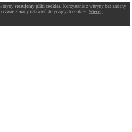
 witryny
stosujemy pliki cookies
. Korzystanie z witryny bez zmiany
 czasie zmiany ustawień dotyczących cookies.
Wiecej.