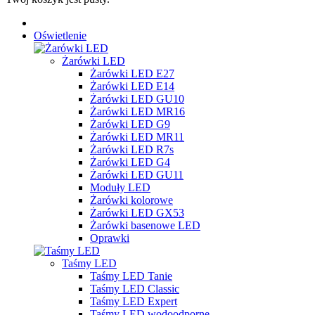
Oświetlenie
Żarówki LED
Żarówki LED E27
Żarówki LED E14
Żarówki LED GU10
Żarówki LED MR16
Żarówki LED G9
Żarówki LED MR11
Żarówki LED R7s
Żarówki LED G4
Żarówki LED GU11
Moduły LED
Żarówki kolorowe
Żarówki LED GX53
Żarówki basenowe LED
Oprawki
Taśmy LED
Taśmy LED Tanie
Taśmy LED Classic
Taśmy LED Expert
Taśmy LED wodoodporne