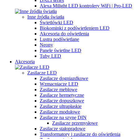
DALI series
Alexa Milight LED kontrolery WiFi | Pro-LED
Inne źródła światła
Świetlówki LED
Biokominki z podświetleniem LED
Akcesoria do oświetlenia
Lustra podświetlane
Neony
Panele świetlne LED
Tuby LED
Akcesoria
Zasilacze LED
Zasilacze dogniazdkowe
Wzmacniacze LED
Zasilacze meblowe
Zasilacze hermetyczne
Zasilacze dopuszkowe
Zasilacze ultrapłaskie
Zasilacze modułowe
Zasilacze na szynę DIN
Zasilacze przemysłowe
Zasilacze stałoprądowe
Transformatory i zasilacze do oświetlenia