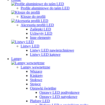
Profile aluminiowe do taśm LED
Klosze do profili
Akcesoria profili LED
Zaślepki LED
Uchwyty LED
Inne elementy
Listwy LED
Listwy LED nawierzchniowe
Listwy LED kątowe
Lampy
Lampy wewnętrzne
Wiszące
Kinkiety
Stołowe
Stojące
Oprawki świetlne
Oprawy LED podtynkowe
Oprawy LED natynkowe
Plafony LED