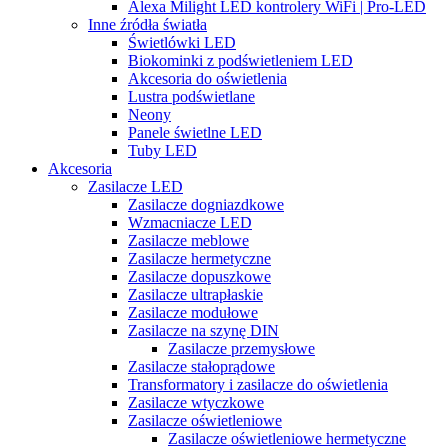
Alexa Milight LED kontrolery WiFi | Pro-LED
Inne źródła światła
Świetlówki LED
Biokominki z podświetleniem LED
Akcesoria do oświetlenia
Lustra podświetlane
Neony
Panele świetlne LED
Tuby LED
Akcesoria
Zasilacze LED
Zasilacze dogniazdkowe
Wzmacniacze LED
Zasilacze meblowe
Zasilacze hermetyczne
Zasilacze dopuszkowe
Zasilacze ultrapłaskie
Zasilacze modułowe
Zasilacze na szynę DIN
Zasilacze przemysłowe
Zasilacze stałoprądowe
Transformatory i zasilacze do oświetlenia
Zasilacze wtyczkowe
Zasilacze oświetleniowe
Zasilacze oświetleniowe hermetyczne