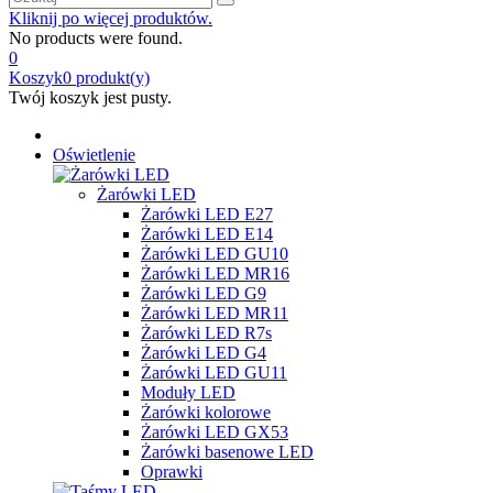
Kliknij po więcej produktów.
No products were found.
0
Koszyk
0
produkt(y)
Twój koszyk jest pusty.
Oświetlenie
Żarówki LED
Żarówki LED E27
Żarówki LED E14
Żarówki LED GU10
Żarówki LED MR16
Żarówki LED G9
Żarówki LED MR11
Żarówki LED R7s
Żarówki LED G4
Żarówki LED GU11
Moduły LED
Żarówki kolorowe
Żarówki LED GX53
Żarówki basenowe LED
Oprawki