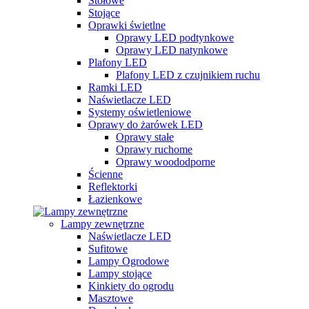
Stołowe
Stojące
Oprawki świetlne
Oprawy LED podtynkowe
Oprawy LED natynkowe
Plafony LED
Plafony LED z czujnikiem ruchu
Ramki LED
Naświetlacze LED
Systemy oświetleniowe
Oprawy do żarówek LED
Oprawy stałe
Oprawy ruchome
Oprawy woododporne
Ścienne
Reflektorki
Łazienkowe
Lampy zewnętrzne
Naświetlacze LED
Sufitowe
Lampy Ogrodowe
Lampy stojące
Kinkiety do ogrodu
Masztowe