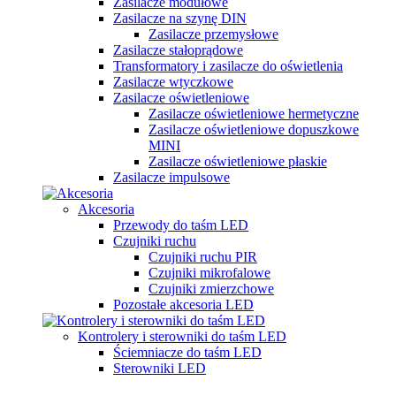
Zasilacze modułowe
Zasilacze na szynę DIN
Zasilacze przemysłowe
Zasilacze stałoprądowe
Transformatory i zasilacze do oświetlenia
Zasilacze wtyczkowe
Zasilacze oświetleniowe
Zasilacze oświetleniowe hermetyczne
Zasilacze oświetleniowe dopuszkowe
MINI
Zasilacze oświetleniowe płaskie
Zasilacze impulsowe
Akcesoria
Przewody do taśm LED
Czujniki ruchu
Czujniki ruchu PIR
Czujniki mikrofalowe
Czujniki zmierzchowe
Pozostałe akcesoria LED
Kontrolery i sterowniki do taśm LED
Ściemniacze do taśm LED
Sterowniki LED