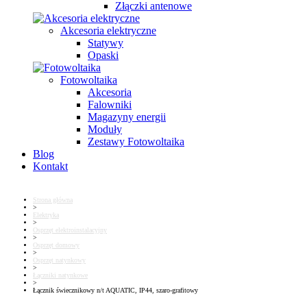
Złączki antenowe
Akcesoria elektryczne
Statywy
Opaski
Fotowoltaika
Akcesoria
Falowniki
Magazyny energii
Moduły
Zestawy Fotowoltaika
Blog
Kontakt
Strona główna
>
Elektryka
>
Osprzęt elektroinstalacyjny
>
Osprzęt domowy
>
Osprzęt natynkowy
>
Łączniki natynkowe
>
Łącznik świecznikowy n/t AQUATIC, IP44, szaro-grafitowy