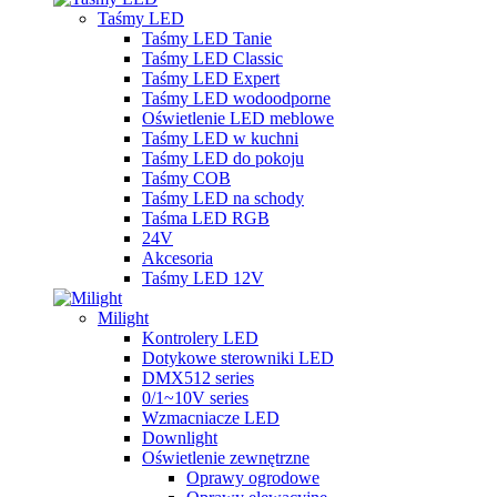
Taśmy LED
Taśmy LED Tanie
Taśmy LED Classic
Taśmy LED Expert
Taśmy LED wodoodporne
Oświetlenie LED meblowe
Taśmy LED w kuchni
Taśmy LED do pokoju
Taśmy COB
Taśmy LED na schody
Taśma LED RGB
24V
Akcesoria
Taśmy LED 12V
Milight
Kontrolery LED
Dotykowe sterowniki LED
DMX512 series
0/1~10V series
Wzmacniacze LED
Downlight
Oświetlenie zewnętrzne
Oprawy ogrodowe