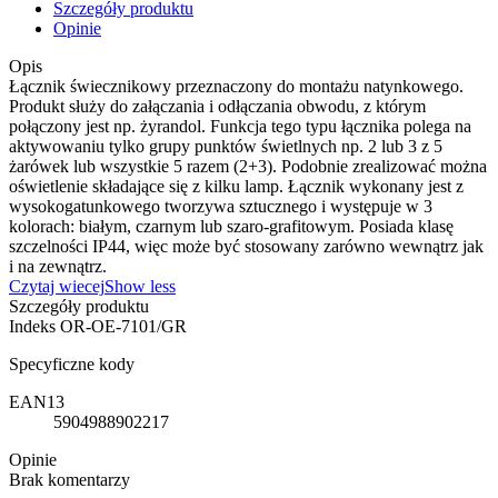
Szczegóły produktu
Opinie
Opis
Łącznik świecznikowy przeznaczony do montażu natynkowego.
Produkt służy do załączania i odłączania obwodu, z którym
połączony jest np. żyrandol. Funkcja tego typu łącznika polega na
aktywowaniu tylko grupy punktów świetlnych np. 2 lub 3 z 5
żarówek lub wszystkie 5 razem (2+3). Podobnie zrealizować można
oświetlenie składające się z kilku lamp. Łącznik wykonany jest z
wysokogatunkowego tworzywa sztucznego i występuje w 3
kolorach: białym, czarnym lub szaro-grafitowym. Posiada klasę
szczelności IP44, więc może być stosowany zarówno wewnątrz jak
i na zewnątrz.
Czytaj wiecej
Show less
Szczegóły produktu
Indeks
OR-OE-7101/GR
Specyficzne kody
EAN13
5904988902217
Opinie
Brak komentarzy