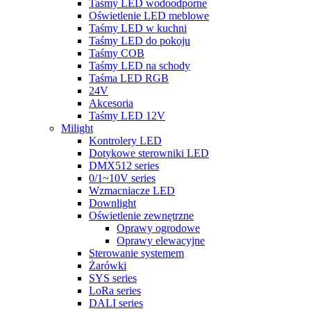
Taśmy LED wodoodporne
Oświetlenie LED meblowe
Taśmy LED w kuchni
Taśmy LED do pokoju
Taśmy COB
Taśmy LED na schody
Taśma LED RGB
24V
Akcesoria
Taśmy LED 12V
Milight
Kontrolery LED
Dotykowe sterowniki LED
DMX512 series
0/1~10V series
Wzmacniacze LED
Downlight
Oświetlenie zewnętrzne
Oprawy ogrodowe
Oprawy elewacyjne
Sterowanie systemem
Żarówki
SYS series
LoRa series
DALI series