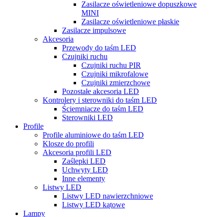
Zasilacze oświetleniowe dopuszkowe
MINI
Zasilacze oświetleniowe płaskie
Zasilacze impulsowe
Akcesoria
Przewody do taśm LED
Czujniki ruchu
Czujniki ruchu PIR
Czujniki mikrofalowe
Czujniki zmierzchowe
Pozostałe akcesoria LED
Kontrolery i sterowniki do taśm LED
Ściemniacze do taśm LED
Sterowniki LED
Profile
Profile aluminiowe do taśm LED
Klosze do profili
Akcesoria profili LED
Zaślepki LED
Uchwyty LED
Inne elementy
Listwy LED
Listwy LED nawierzchniowe
Listwy LED kątowe
Lampy