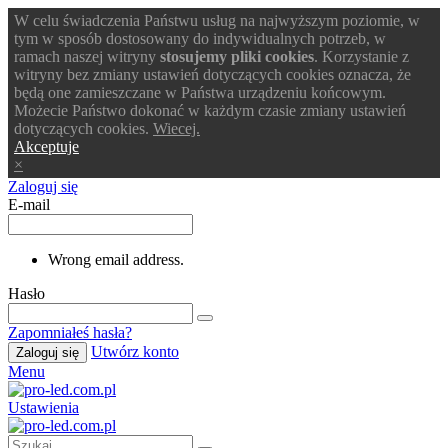
W celu świadczenia Państwu usług na najwyższym poziomie, w
tym w sposób dostosowany do indywidualnych potrzeb, w
ramach naszej witryny
stosujemy pliki cookies
. Korzystanie z
witryny bez zmiany ustawień dotyczących cookies oznacza, że
będą one zamieszczane w Państwa urządzeniu końcowym.
Możecie Państwo dokonać w każdym czasie zmiany ustawień
dotyczących cookies.
Wiecej.
Akceptuje
×
Zaloguj się
E-mail
Wrong email address.
Hasło
Zapomniałeś hasła?
Utwórz konto
Zaloguj się
Menu
Ustawienia