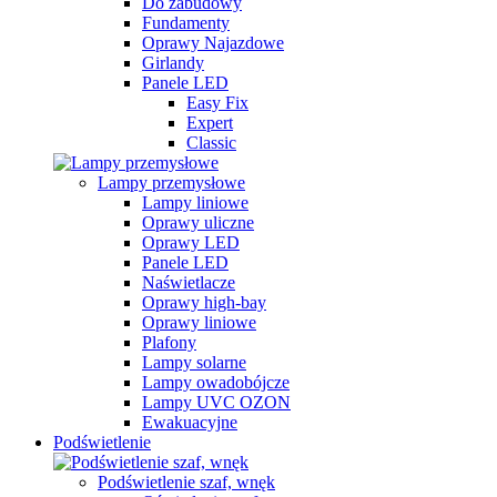
Do zabudowy
Fundamenty
Oprawy Najazdowe
Girlandy
Panele LED
Easy Fix
Expert
Classic
Lampy przemysłowe
Lampy liniowe
Oprawy uliczne
Oprawy LED
Panele LED
Naświetlacze
Oprawy high-bay
Oprawy liniowe
Plafony
Lampy solarne
Lampy owadobójcze
Lampy UVC OZON
Ewakuacyjne
Podświetlenie
Podświetlenie szaf, wnęk