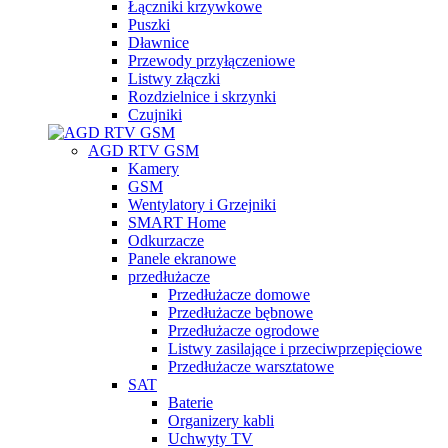
Łączniki krzywkowe
Puszki
Dławnice
Przewody przyłączeniowe
Listwy złączki
Rozdzielnice i skrzynki
Czujniki
AGD RTV GSM
Kamery
GSM
Wentylatory i Grzejniki
SMART Home
Odkurzacze
Panele ekranowe
przedłużacze
Przedłużacze domowe
Przedłużacze bębnowe
Przedłużacze ogrodowe
Listwy zasilające i przeciwprzepięciowe
Przedłużacze warsztatowe
SAT
Baterie
Organizery kabli
Uchwyty TV