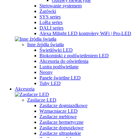
Oprawy elewacyjne
Sterowanie systemem
Żarówki
SYS series
LoRa series
DALI series
Alexa Milight LED kontrolery WiFi | Pro-LED
Inne źródła światła
Świetlówki LED
Biokominki z podświetleniem LED
Akcesoria do oświetlenia
Lustra podświetlane
Neony
Panele świetlne LED
Tuby LED
Akcesoria
Zasilacze LED
Zasilacze dogniazdkowe
Wzmacniacze LED
Zasilacze meblowe
Zasilacze hermetyczne
Zasilacze dopuszkowe
Zasilacze ultrapłaskie