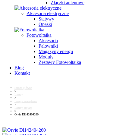
Złączki antenowe
Akcesoria elektryczne
Statywy
Opaski
Fotowoltaika
Akcesoria
Falowniki
Magazyny energii
Moduły
Zestawy Fotowoltaika
Blog
Kontakt
Strona główna
>
Lampy
>
Lampy zewnętrzne
>
Lampy stojące
>
Orvie Dl142404260