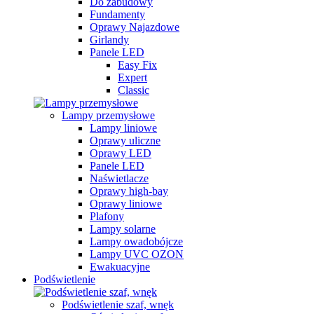
Do zabudowy
Fundamenty
Oprawy Najazdowe
Girlandy
Panele LED
Easy Fix
Expert
Classic
Lampy przemysłowe
Lampy liniowe
Oprawy uliczne
Oprawy LED
Panele LED
Naświetlacze
Oprawy high-bay
Oprawy liniowe
Plafony
Lampy solarne
Lampy owadobójcze
Lampy UVC OZON
Ewakuacyjne
Podświetlenie
Podświetlenie szaf, wnęk