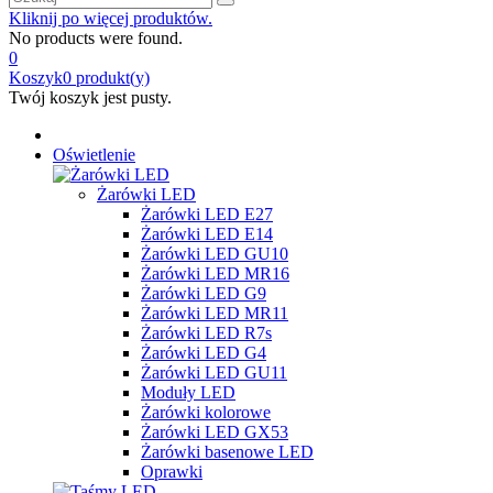
Kliknij po więcej produktów.
No products were found.
0
Koszyk
0
produkt(y)
Twój koszyk jest pusty.
Oświetlenie
Żarówki LED
Żarówki LED E27
Żarówki LED E14
Żarówki LED GU10
Żarówki LED MR16
Żarówki LED G9
Żarówki LED MR11
Żarówki LED R7s
Żarówki LED G4
Żarówki LED GU11
Moduły LED
Żarówki kolorowe
Żarówki LED GX53
Żarówki basenowe LED
Oprawki