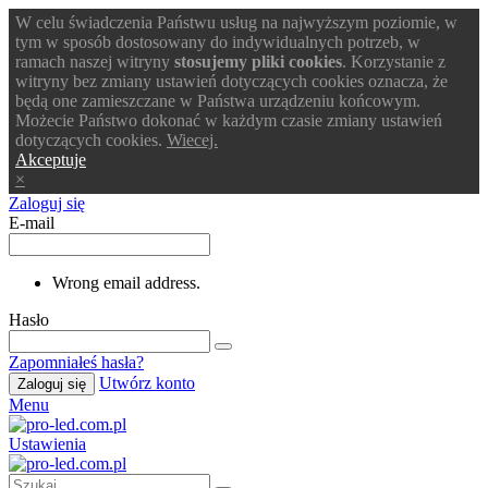
W celu świadczenia Państwu usług na najwyższym poziomie, w
tym w sposób dostosowany do indywidualnych potrzeb, w
ramach naszej witryny
stosujemy pliki cookies
. Korzystanie z
witryny bez zmiany ustawień dotyczących cookies oznacza, że
będą one zamieszczane w Państwa urządzeniu końcowym.
Możecie Państwo dokonać w każdym czasie zmiany ustawień
dotyczących cookies.
Wiecej.
Akceptuje
×
Zaloguj się
E-mail
Wrong email address.
Hasło
Zapomniałeś hasła?
Utwórz konto
Zaloguj się
Menu
Ustawienia