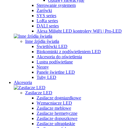
Oprawy elewacyjne
Sterowanie systemem
Żarówki
SYS series
LoRa series
DALI series
Alexa Milight LED kontrolery WiFi | Pro-LED
Inne źródła światła
Świetlówki LED
Biokominki z podświetleniem LED
Akcesoria do oświetlenia
Lustra podświetlane
Neony
Panele świetlne LED
Tuby LED
Akcesoria
Zasilacze LED
Zasilacze dogniazdkowe
Wzmacniacze LED
Zasilacze meblowe
Zasilacze hermetyczne
Zasilacze dopuszkowe
Zasilacze ultrapłaskie