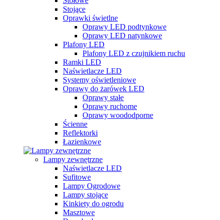
Stołowe
Stojące
Oprawki świetlne
Oprawy LED podtynkowe
Oprawy LED natynkowe
Plafony LED
Plafony LED z czujnikiem ruchu
Ramki LED
Naświetlacze LED
Systemy oświetleniowe
Oprawy do żarówek LED
Oprawy stałe
Oprawy ruchome
Oprawy woododporne
Ścienne
Reflektorki
Łazienkowe
Lampy zewnętrzne
Naświetlacze LED
Sufitowe
Lampy Ogrodowe
Lampy stojące
Kinkiety do ogrodu
Masztowe