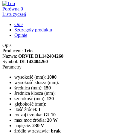
Porównaj
0
Lista życzeń
Opis
Szczegóły produktu
Opinie
Opis
Producent:
Trio
Nazwa:
ORVIE DL142404260
Symbol:
DL142404260
Parametry
wysokość (mm):
1000
wysokość klosza (mm):
średnica (mm):
150
średnica klosza (mm):
szerokość (mm):
120
głębokość (mm):
ilość źródeł:
1
rodzaj trzonka:
GU10
max moc źródła:
20 W
napięcie:
230 V
źródło w zestawie:
brak