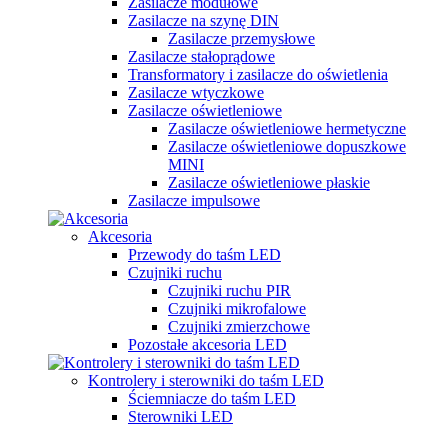
Zasilacze modułowe
Zasilacze na szynę DIN
Zasilacze przemysłowe
Zasilacze stałoprądowe
Transformatory i zasilacze do oświetlenia
Zasilacze wtyczkowe
Zasilacze oświetleniowe
Zasilacze oświetleniowe hermetyczne
Zasilacze oświetleniowe dopuszkowe
MINI
Zasilacze oświetleniowe płaskie
Zasilacze impulsowe
Akcesoria
Przewody do taśm LED
Czujniki ruchu
Czujniki ruchu PIR
Czujniki mikrofalowe
Czujniki zmierzchowe
Pozostałe akcesoria LED
Kontrolery i sterowniki do taśm LED
Ściemniacze do taśm LED
Sterowniki LED