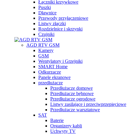
Łączniki krzywkowe
Puszki
Dławnice
Przewody przyłączeniowe
Listwy złączki
Rozdzielnice i skrzynki
Czujniki
AGD RTV GSM
Kamery
GSM
Wentylatory i Grzejniki
SMART Home
Odkurzacze
Panele ekranowe
przedłużacze
Przedłużacze domowe
Przedłużacze bębnowe
Przedłużacze ogrodowe
Listwy zasilające i przeciwprzepięciowe
Przedłużacze warsztatowe
SAT
Baterie
Organizery kabli
Uchwyty TV