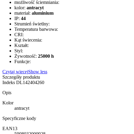
możliwość ściemniania:
kolor:
antracyt
materiał:
aluminium
IP:
44
Strumień świetlny:
Temperatura barwowa:
CRI:
Kąt świecenia:
Kształt:
Styl:
Żywotność:
25000 h
Funkcje:
Czytaj wiecej
Show less
Szczegóły produktu
Indeks
DL142404260
Opis
Kolor
antracyt
Specyficzne kody
EAN13
5908032000928