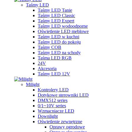
Taśmy LED
Taśmy LED Tanie
Taśmy LED Classic
Taśmy LED Expert
Taśmy LED wodoodporne
Oświetlenie LED meblowe
Taśmy LED w kuchni
Taśmy LED do pokoju
Taśmy COB
Taśmy LED na schody
Taśma LED RGB
24V
Akcesoria
Taśmy LED 12V
Milight
Kontrolery LED
Dotykowe sterowniki LED
DMX512 series
0/1~10V series
Wzmacniacze LED
Downlight
Oświetlenie zewnętrzne
Oprawy ogrodowe