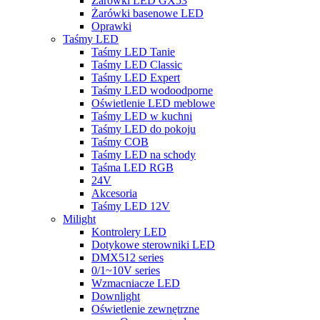
Żarówki LED GX53
Żarówki basenowe LED
Oprawki
Taśmy LED
Taśmy LED Tanie
Taśmy LED Classic
Taśmy LED Expert
Taśmy LED wodoodporne
Oświetlenie LED meblowe
Taśmy LED w kuchni
Taśmy LED do pokoju
Taśmy COB
Taśmy LED na schody
Taśma LED RGB
24V
Akcesoria
Taśmy LED 12V
Milight
Kontrolery LED
Dotykowe sterowniki LED
DMX512 series
0/1~10V series
Wzmacniacze LED
Downlight
Oświetlenie zewnętrzne