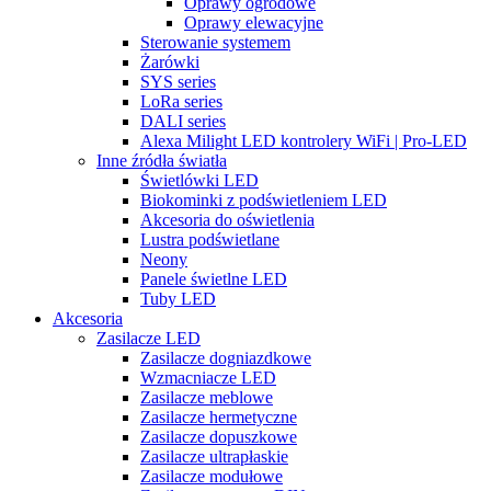
Oprawy ogrodowe
Oprawy elewacyjne
Sterowanie systemem
Żarówki
SYS series
LoRa series
DALI series
Alexa Milight LED kontrolery WiFi | Pro-LED
Inne źródła światła
Świetlówki LED
Biokominki z podświetleniem LED
Akcesoria do oświetlenia
Lustra podświetlane
Neony
Panele świetlne LED
Tuby LED
Akcesoria
Zasilacze LED
Zasilacze dogniazdkowe
Wzmacniacze LED
Zasilacze meblowe
Zasilacze hermetyczne
Zasilacze dopuszkowe
Zasilacze ultrapłaskie
Zasilacze modułowe