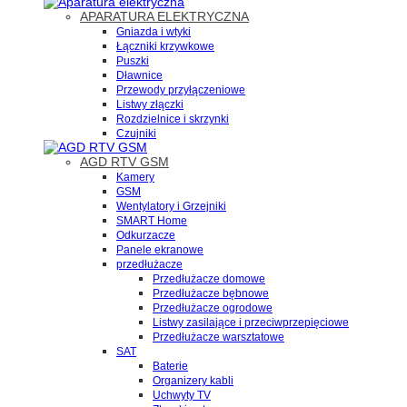
APARATURA ELEKTRYCZNA
Gniazda i wtyki
Łączniki krzywkowe
Puszki
Dławnice
Przewody przyłączeniowe
Listwy złączki
Rozdzielnice i skrzynki
Czujniki
AGD RTV GSM
Kamery
GSM
Wentylatory i Grzejniki
SMART Home
Odkurzacze
Panele ekranowe
przedłużacze
Przedłużacze domowe
Przedłużacze bębnowe
Przedłużacze ogrodowe
Listwy zasilające i przeciwprzepięciowe
Przedłużacze warsztatowe
SAT
Baterie
Organizery kabli
Uchwyty TV