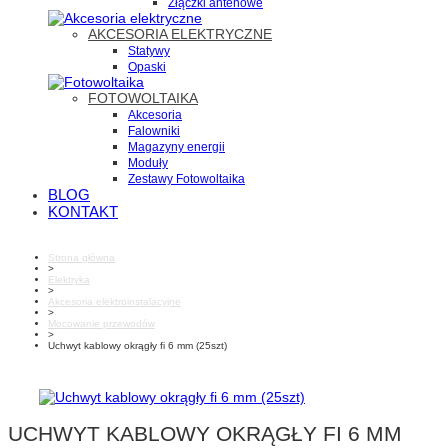
Złączki antenowe
AKCESORIA ELEKTRYCZNE
Statywy
Opaski
FOTOWOLTAIKA
Akcesoria
Falowniki
Magazyny energii
Moduły
Zestawy Fotowoltaika
BLOG
KONTAKT
Strona główna
>
Elektryka
>
Akcesoria elektroinstalacyjne
>
Mocowanie przewodów
>
Uchwyt kablowy okrągły fi 6 mm (25szt)
UCHWYT KABLOWY OKRĄGŁY FI 6 MM