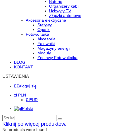
Baterie
Organizery kabli
Uchwyty TV
Złączki antenowe
Akcesoria elektryczne
Statywy
Opaski
Fotowoltaika
Akcesoria
Falowniki
Magazyny energii
Moduły
Zestawy Fotowoltaika
BLOG
KONTAKT
USTAWIENIA
Zaloguj się
zł PLN
€ EUR
Polski
Kliknij po więcej produktów.
No products were found.