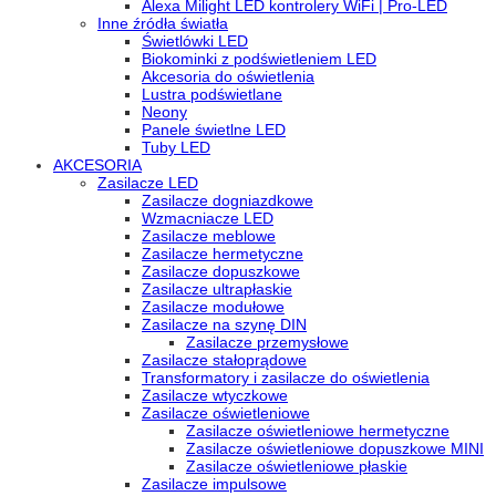
Alexa Milight LED kontrolery WiFi | Pro-LED
Inne źródła światła
Świetlówki LED
Biokominki z podświetleniem LED
Akcesoria do oświetlenia
Lustra podświetlane
Neony
Panele świetlne LED
Tuby LED
AKCESORIA
Zasilacze LED
Zasilacze dogniazdkowe
Wzmacniacze LED
Zasilacze meblowe
Zasilacze hermetyczne
Zasilacze dopuszkowe
Zasilacze ultrapłaskie
Zasilacze modułowe
Zasilacze na szynę DIN
Zasilacze przemysłowe
Zasilacze stałoprądowe
Transformatory i zasilacze do oświetlenia
Zasilacze wtyczkowe
Zasilacze oświetleniowe
Zasilacze oświetleniowe hermetyczne
Zasilacze oświetleniowe dopuszkowe MINI
Zasilacze oświetleniowe płaskie
Zasilacze impulsowe