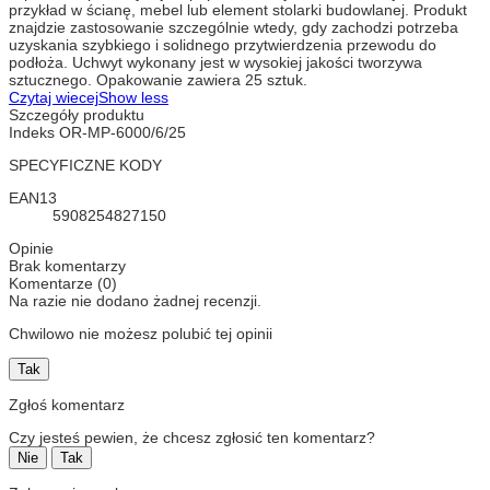
przykład w ścianę, mebel lub element stolarki budowlanej. Produkt
znajdzie zastosowanie szczególnie wtedy, gdy zachodzi potrzeba
uzyskania szybkiego i solidnego przytwierdzenia przewodu do
podłoża. Uchwyt wykonany jest w wysokiej jakości tworzywa
sztucznego. Opakowanie zawiera 25 sztuk.
Czytaj wiecej
Show less
Szczegóły produktu
Indeks
OR-MP-6000/6/25
SPECYFICZNE KODY
EAN13
5908254827150
Opinie
Brak komentarzy
Komentarze (0)
Na razie nie dodano żadnej recenzji.
Chwilowo nie możesz polubić tej opinii
Tak
Zgłoś komentarz
Czy jesteś pewien, że chcesz zgłosić ten komentarz?
Nie
Tak