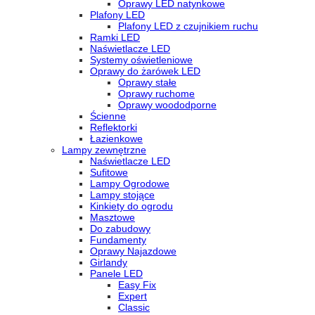
Oprawy LED natynkowe
Plafony LED
Plafony LED z czujnikiem ruchu
Ramki LED
Naświetlacze LED
Systemy oświetleniowe
Oprawy do żarówek LED
Oprawy stałe
Oprawy ruchome
Oprawy woododporne
Ścienne
Reflektorki
Łazienkowe
Lampy zewnętrzne
Naświetlacze LED
Sufitowe
Lampy Ogrodowe
Lampy stojące
Kinkiety do ogrodu
Masztowe
Do zabudowy
Fundamenty
Oprawy Najazdowe
Girlandy
Panele LED
Easy Fix
Expert
Classic