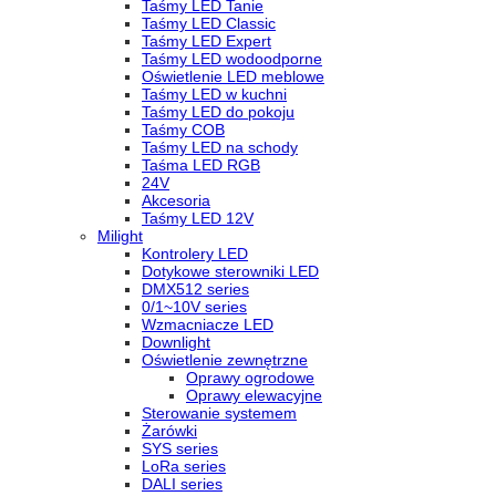
Taśmy LED Tanie
Taśmy LED Classic
Taśmy LED Expert
Taśmy LED wodoodporne
Oświetlenie LED meblowe
Taśmy LED w kuchni
Taśmy LED do pokoju
Taśmy COB
Taśmy LED na schody
Taśma LED RGB
24V
Akcesoria
Taśmy LED 12V
Milight
Kontrolery LED
Dotykowe sterowniki LED
DMX512 series
0/1~10V series
Wzmacniacze LED
Downlight
Oświetlenie zewnętrzne
Oprawy ogrodowe
Oprawy elewacyjne
Sterowanie systemem
Żarówki
SYS series
LoRa series
DALI series