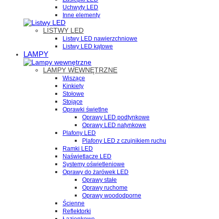
Uchwyty LED
Inne elementy
LISTWY LED
Listwy LED nawierzchniowe
Listwy LED kątowe
LAMPY
LAMPY WEWNĘTRZNE
Wiszące
Kinkiety
Stołowe
Stojące
Oprawki świetlne
Oprawy LED podtynkowe
Oprawy LED natynkowe
Plafony LED
Plafony LED z czujnikiem ruchu
Ramki LED
Naświetlacze LED
Systemy oświetleniowe
Oprawy do żarówek LED
Oprawy stałe
Oprawy ruchome
Oprawy woododporne
Ścienne
Reflektorki