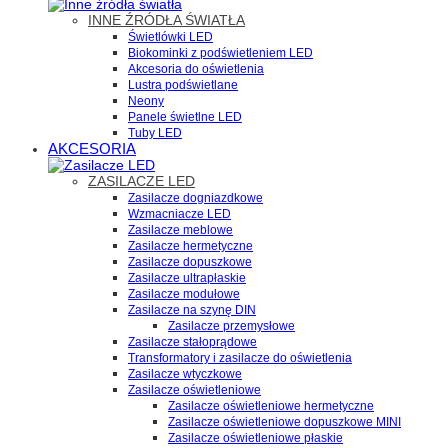
INNE ŹRÓDŁA ŚWIATŁA
Świetlówki LED
Biokominki z podświetleniem LED
Akcesoria do oświetlenia
Lustra podświetlane
Neony
Panele świetlne LED
Tuby LED
AKCESORIA
ZASILACZE LED
Zasilacze dogniazdkowe
Wzmacniacze LED
Zasilacze meblowe
Zasilacze hermetyczne
Zasilacze dopuszkowe
Zasilacze ultrapłaskie
Zasilacze modułowe
Zasilacze na szynę DIN
Zasilacze przemysłowe
Zasilacze stałoprądowe
Transformatory i zasilacze do oświetlenia
Zasilacze wtyczkowe
Zasilacze oświetleniowe
Zasilacze oświetleniowe hermetyczne
Zasilacze oświetleniowe dopuszkowe MINI
Zasilacze oświetleniowe płaskie