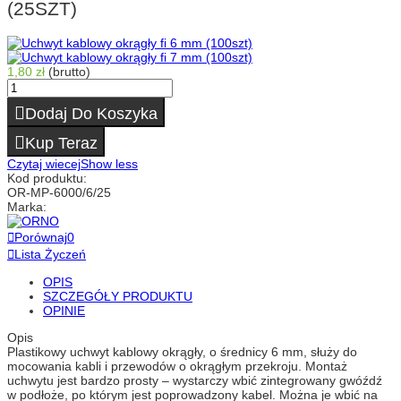
(25SZT)
1,80 zł
(brutto)
Dodaj Do Koszyka
Kup Teraz
Czytaj wiecej
Show less
Kod produktu:
OR-MP-6000/6/25
Marka:
Porównaj
0
Lista Życzeń
OPIS
SZCZEGÓŁY PRODUKTU
OPINIE
Opis
Plastikowy uchwyt kablowy okrągły, o średnicy 6 mm, służy do
mocowania kabli i przewodów o okrągłym przekroju. Montaż
uchwytu jest bardzo prosty – wystarczy wbić zintegrowany gwóźdź
w podłoże, po którym jest poprowadzony kabel. Można je wbić na