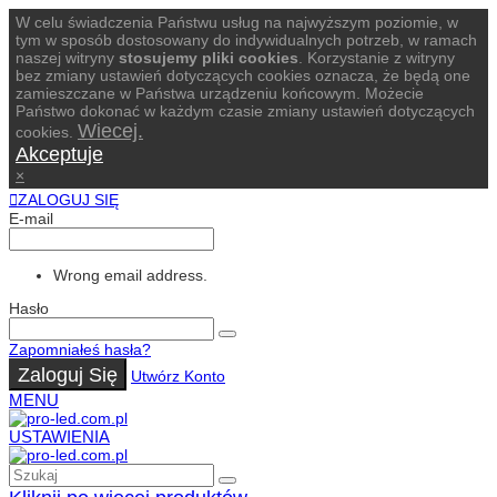
W celu świadczenia Państwu usług na najwyższym poziomie, w
tym w sposób dostosowany do indywidualnych potrzeb, w ramach
naszej witryny
stosujemy pliki cookies
. Korzystanie z witryny
bez zmiany ustawień dotyczących cookies oznacza, że będą one
zamieszczane w Państwa urządzeniu końcowym. Możecie
Państwo dokonać w każdym czasie zmiany ustawień dotyczących
Wiecej.
cookies.
Akceptuje
×
ZALOGUJ SIĘ
E-mail
Wrong email address.
Hasło
Zapomniałeś hasła?
Zaloguj Się
Utwórz Konto
MENU
USTAWIENIA