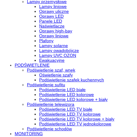
Lampy przemysłowe
Lampy liniowe
Oprawy uliczne
Oprawy LED
Panele LED
Naświetlacze
Oprawy high-bay
Oprawy liniowe
Plafony
Lampy solarne
Lampy owadobójcze
Lampy UVC OZON
Ewakuacyjne
PODŚWIETLENIE
Podświetlenie szaf, wnęk
Oświetlenie szafy
Podświetlenie szafek kuchennych
Podświetlenie sufitu
Podświetlenie LED białe
Podświetlenie LED kolorowe
Podświetlenie LED kolorowe + biały
Podświetlenie telewizora
Podświetlenie LED TV białe
Podświetlenie LED TV kolorowe
Podświetlenie LED TV kolorowe + biały
Podświetlenie LED TV jednokolorowe
Podświetlenie schodów
MONITORING