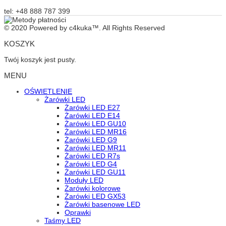
tel: +48 888 787 399
© 2020 Powered by c4kuka™. All Rights Reserved
KOSZYK
Twój koszyk jest pusty.
MENU
OŚWIETLENIE
Żarówki LED
Żarówki LED E27
Żarówki LED E14
Żarówki LED GU10
Żarówki LED MR16
Żarówki LED G9
Żarówki LED MR11
Żarówki LED R7s
Żarówki LED G4
Żarówki LED GU11
Moduły LED
Żarówki kolorowe
Żarówki LED GX53
Żarówki basenowe LED
Oprawki
Taśmy LED