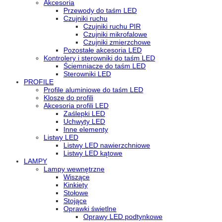
Akcesoria
Przewody do taśm LED
Czujniki ruchu
Czujniki ruchu PIR
Czujniki mikrofalowe
Czujniki zmierzchowe
Pozostałe akcesoria LED
Kontrolery i sterowniki do taśm LED
Ściemniacze do taśm LED
Sterowniki LED
PROFILE
Profile aluminiowe do taśm LED
Klosze do profili
Akcesoria profili LED
Zaślepki LED
Uchwyty LED
Inne elementy
Listwy LED
Listwy LED nawierzchniowe
Listwy LED kątowe
LAMPY
Lampy wewnętrzne
Wiszące
Kinkiety
Stołowe
Stojące
Oprawki świetlne
Oprawy LED podtynkowe