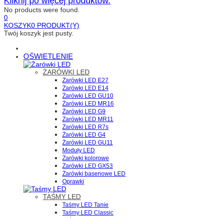
Kliknij po więcej produktów.
No products were found.
0
KOSZYK
0
PRODUKT(Y)
Twój koszyk jest pusty.
OŚWIETLENIE
ŻARÓWKI LED
Żarówki LED E27
Żarówki LED E14
Żarówki LED GU10
Żarówki LED MR16
Żarówki LED G9
Żarówki LED MR11
Żarówki LED R7s
Żarówki LED G4
Żarówki LED GU11
Moduły LED
Żarówki kolorowe
Żarówki LED GX53
Żarówki basenowe LED
Oprawki
TAŚMY LED
Taśmy LED Tanie
Taśmy LED Classic