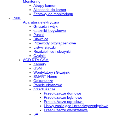
Monitoring
Atrapy kamer
Akcesoria do kamer
Zestawy do monitoringu
INNE
Aparatura elektryczna
Gniazda i wtyki
Łączniki krzywkowe
Puszki
Dławnice
Przewody przyłączeniowe
Listwy złączki
Rozdzielnice i skrzynki
Czujniki
AGD RTV GSM
Kamery
GSM
Wentylatory i Grzejniki
SMART Home
Odkurzacze
Panele ekranowe
przedłużacze
Przedłużacze domowe
Przedłużacze bębnowe
Przedłużacze ogrodowe
Listwy zasilające i przeciwprzepięciowe
Przedłużacze warsztatowe
SAT