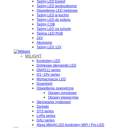
Taśmy LED Expert
Taśmy LED wodoodporne
Oświetlenie LED meblowe
Taśmy LED w kuchni
Taśmy LED do pokoju
Taśmy COB
Taśmy LED na schody
Taśma LED RGB
24V
Akcesoria
Taśmy LED 12V
MILIGHT
Kontrolery LED
Dotykowe sterowniki LED
DMX512 series
0/1~10V series
Wzmacniacze LED
Downlight
Oświetlenie zewnętrzne
Oprawy ogrodowe
Oprawy elewacyjne
Sterowanie systemem
Żarówki
SYS series
LoRa series
DALI series
Alexa Milight LED kontrolery WiFi | Pro-LED