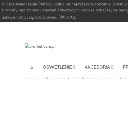
W celu świadczenia Państwu usług na najwyższym poziomie, w tym w
z witryny bez zmiany ustawień dotyczących cookies oznacza, że b
Wiecej.
ustawień dotyczących cookies.
OŚWIETLENIE
AKCESORIA
P
Strona główna
>
Oświetlenie
>
Milight
>
Oświetlenie zewnętrzne
>
Op