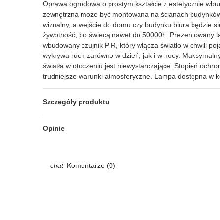
Oprawa ogrodowa o prostym kształcie z estetycznie wbud
zewnętrzna może być montowana na ścianach budynków, a
wizualny, a wejście do domu czy budynku biura będzie 
żywotność, bo świecą nawet do 50000h. Prezentowany la
wbudowany czujnik PIR, który włącza światło w chwili poj
wykrywa ruch zarówno w dzień, jak i w nocy. Maksymalny 
światła w otoczeniu jest niewystarczające. Stopień och
trudniejsze warunki atmosferyczne. Lampa dostępna w ko
Szczegóły produktu
Opinie
Komentarze (0)