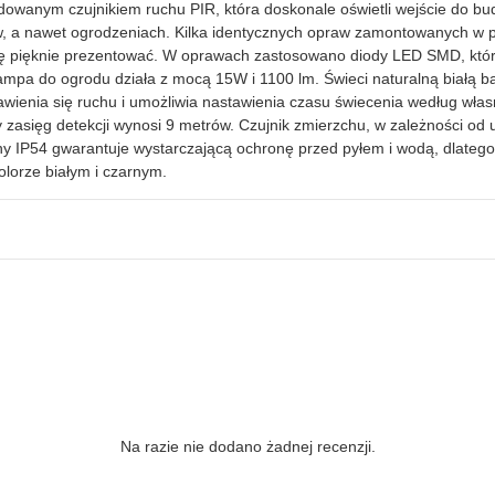
owanym czujnikiem ruchu PIR, która doskonale oświetli wejście do bud
 nawet ogrodzeniach. Kilka identycznych opraw zamontowanych w pewn
się pięknie prezentować. W oprawach zastosowano diody LED SMD, któ
mpa do ogrodu działa z mocą 15W i 1100 lm. Świeci naturalną białą b
awienia się ruchu i umożliwia nastawienia czasu świecenia według własn
zasięg detekcji wynosi 9 metrów. Czujnik zmierzchu, w zależności od u
rony IP54 gwarantuje wystarczającą ochronę przed pyłem i wodą, dlat
lorze białym i czarnym.
Na razie nie dodano żadnej recenzji.