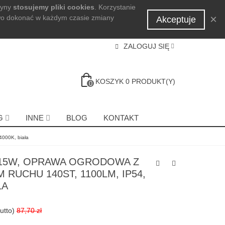
ryny
stosujemy pliki cookies
. Korzystanie
×
wo dokonać w każdym czasie zmiany
Akceptuje
ZALOGUJ SIĘ
KOSZYK
0
PRODUKT(Y)
0
G
INNE
BLOG
KONTAKT
4000K, biała
 15W, OPRAWA OGRODOWA Z
 RUCHU 140ST, 1100LM, IP54,
ŁA
utto)
87,70 zł