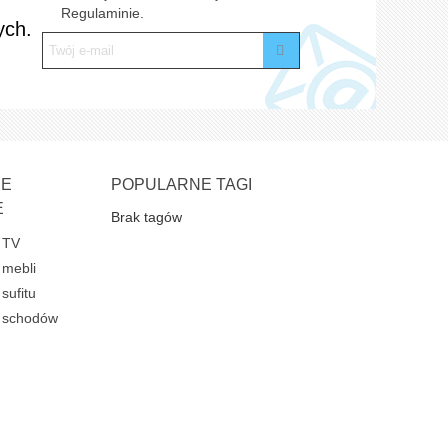
Regulaminie.
ych.
NE
POPULARNE TAGI
E
Brak tagów
 TV
 mebli
sufitu
e schodów