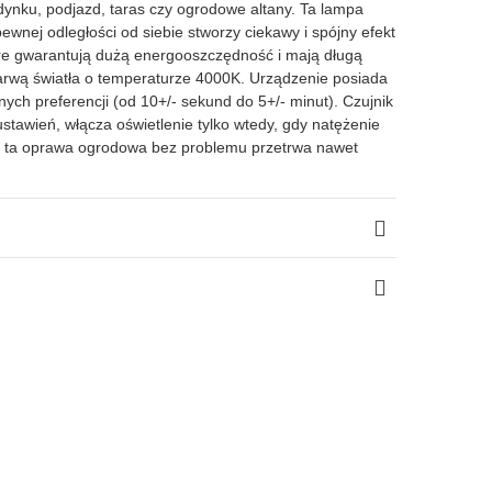
ynku, podjazd, taras czy ogrodowe altany. Ta lampa
ej odległości od siebie stworzy ciekawy i spójny efekt
re gwarantują dużą energooszczędność i mają długą
arwą światła o temperaturze 4000K. Urządzenie posiada
ych preferencji (od 10+/- sekund do 5+/- minut). Czujnik
stawień, włącza oświetlenie tylko wtedy, gdy natężenie
ego ta oprawa ogrodowa bez problemu przetrwa nawet