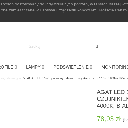
 sposób dostosowany do indywidualnych potrzeb, w ramach naszej wit
ędą one zamieszczane w Państwa urządzeniu końcowym. Możecie Państ
ROFILE
LAMPY
PODŚWIETLENIE
MONITORIN
rawy elewacyjne
>
AGAT LED 15W, oprawa ogrodowa z czujnikiem ruchu 140st, 1100lm, IP54, 
AGAT LED
CZUJNIKIEM
4000K, BIA
78,93 zł
(br