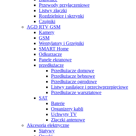
Przewody przyłączeniowe
Listwy złączki
Rozdzielnice i skrzynki
Czujniki
AGD RTV GSM
Kamery
GSM
Wentylatory i Grzejniki
SMART Home
Odkurzacze
Panele ekranowe
przedłużacze
Przedłużacze domowe
Przedłużacze bębnowe
Przedłużacze ogrodowe
Listwy zasilające i przeciwprzepięciowe
Przedłużacze warsztatowe
SAT
Baterie
Organizery kabli
Uchwyty TV
Złączki antenowe
Akcesoria elektryczne
Statywy