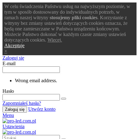
W celu świadczenia Państwu usług na najwyższym poziomie, w
tym w sposób dostosowany do indywidualnych potrzeb, w
ramach naszej witryny
stosujemy pliki cookies
. Korzystanie z
witryny bez zmiany ustawień dotyczących cookies oznacza, że
będą one zamieszczane w Państwa urządzeniu końcowym.
Możecie Państwo dokonać w każdym czasie zmiany ustawień
dotyczących cookies.
Wiecej.
Akceptuje
×
Zaloguj się
E-mail
Wrong email address.
Hasło
Zapomniałeś hasła?
Utwórz konto
Zaloguj się
Menu
Ustawienia