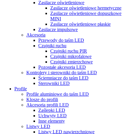
Zasilacze oświetleniowe
Zasilacze oświetleniowe hermetyczne
Zasilacze oświetleniowe dopuszkowe
MINI
Zasilacze oświetleniowe płaskie
Zasilacze impulsowe
Akcesoria
Przewody do taśm LED
Czujniki ruchu
Czujniki ruchu PIR
Czujniki mikrofalowe
Czujniki zmierzchowe
Pozostałe akcesoria LED
Kontrolery i sterowniki do taśm LED
Ściemniacze do taśm LED
Sterowniki LED
Profile
Profile aluminiowe do taśm LED
Klosze do profili
Akcesoria profili LED
Zaślepki LED
Uchwyty LED
Inne elementy
Listwy LED
Listwy LED nawierzchniowe