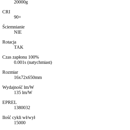
20000g
CRI
90+
Ściemnianie
NIE
Rotacja
TAK
Czas zapłonu 100%
0.001s (natychmiast)
Rozmiar
16x72x650mm
Wydajność lm/W
135 lm/W
EPREL
1380032
Ilość cykli wł/wył
15000