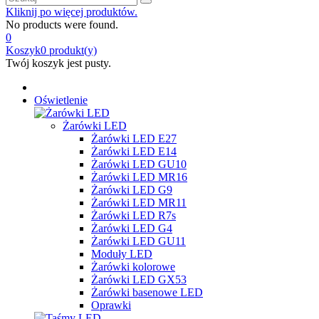
Kliknij po więcej produktów.
No products were found.
0
Koszyk
0
produkt(y)
Twój koszyk jest pusty.
Oświetlenie
Żarówki LED
Żarówki LED E27
Żarówki LED E14
Żarówki LED GU10
Żarówki LED MR16
Żarówki LED G9
Żarówki LED MR11
Żarówki LED R7s
Żarówki LED G4
Żarówki LED GU11
Moduły LED
Żarówki kolorowe
Żarówki LED GX53
Żarówki basenowe LED
Oprawki