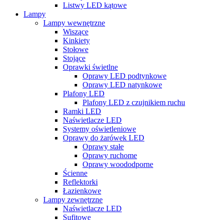
Listwy LED kątowe
Lampy
Lampy wewnętrzne
Wiszące
Kinkiety
Stołowe
Stojące
Oprawki świetlne
Oprawy LED podtynkowe
Oprawy LED natynkowe
Plafony LED
Plafony LED z czujnikiem ruchu
Ramki LED
Naświetlacze LED
Systemy oświetleniowe
Oprawy do żarówek LED
Oprawy stałe
Oprawy ruchome
Oprawy woododporne
Ścienne
Reflektorki
Łazienkowe
Lampy zewnętrzne
Naświetlacze LED
Sufitowe