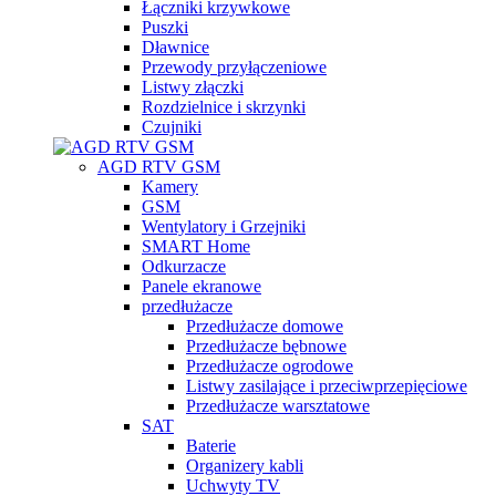
Łączniki krzywkowe
Puszki
Dławnice
Przewody przyłączeniowe
Listwy złączki
Rozdzielnice i skrzynki
Czujniki
AGD RTV GSM
Kamery
GSM
Wentylatory i Grzejniki
SMART Home
Odkurzacze
Panele ekranowe
przedłużacze
Przedłużacze domowe
Przedłużacze bębnowe
Przedłużacze ogrodowe
Listwy zasilające i przeciwprzepięciowe
Przedłużacze warsztatowe
SAT
Baterie
Organizery kabli
Uchwyty TV