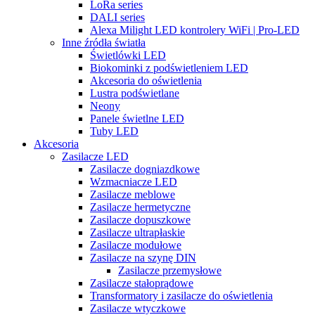
LoRa series
DALI series
Alexa Milight LED kontrolery WiFi | Pro-LED
Inne źródła światła
Świetlówki LED
Biokominki z podświetleniem LED
Akcesoria do oświetlenia
Lustra podświetlane
Neony
Panele świetlne LED
Tuby LED
Akcesoria
Zasilacze LED
Zasilacze dogniazdkowe
Wzmacniacze LED
Zasilacze meblowe
Zasilacze hermetyczne
Zasilacze dopuszkowe
Zasilacze ultrapłaskie
Zasilacze modułowe
Zasilacze na szynę DIN
Zasilacze przemysłowe
Zasilacze stałoprądowe
Transformatory i zasilacze do oświetlenia
Zasilacze wtyczkowe