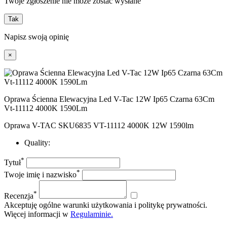
Twoje zgłoszenie nie może zostać wysłane
Tak
Napisz swoją opinię
×
Oprawa Ścienna Elewacyjna Led V-Tac 12W Ip65 Czarna 63Cm
Vt-11112 4000K 1590Lm
Oprawa V-TAC SKU6835 VT-11112 4000K 12W 1590lm
Quality:
*
Tytuł
*
Twoje imię i nazwisko
*
Recenzja
Akceptuję ogólne warunki użytkowania i politykę prywatności.
Więcej informacji w
Regulaminie.