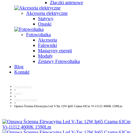
Złączki antenowe
Akcesoria elektryczne
Statywy
Opaski
Fotowoltaika
Akcesoria
Falowniki
Magazyny energii
Moduły
Zestawy Fotowoltaika
Blog
Kontakt
Strona główna
>
Lampy
>
Lampy wewnętrzne
>
Oprawa Ścienna Elewacyjna Led V-Tac 12W Ip65 Czarna 63Cm Vt-11112 4000K 1590Lm