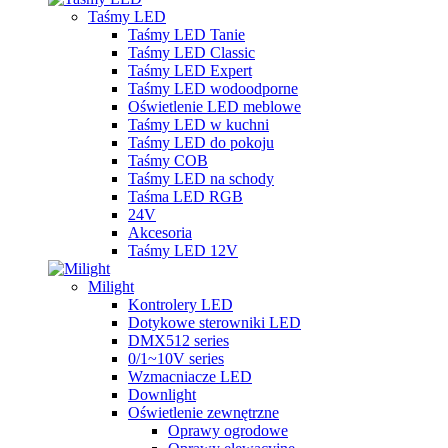
Taśmy LED
Taśmy LED Tanie
Taśmy LED Classic
Taśmy LED Expert
Taśmy LED wodoodporne
Oświetlenie LED meblowe
Taśmy LED w kuchni
Taśmy LED do pokoju
Taśmy COB
Taśmy LED na schody
Taśma LED RGB
24V
Akcesoria
Taśmy LED 12V
Milight
Kontrolery LED
Dotykowe sterowniki LED
DMX512 series
0/1~10V series
Wzmacniacze LED
Downlight
Oświetlenie zewnętrzne
Oprawy ogrodowe