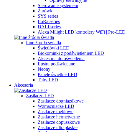
Oprawy elewacyjne
Sterowanie systemem
Żarówki
SYS series
LoRa series
DALI series
Alexa Milight LED kontrolery WiFi | Pro-LED
Inne źródła światła
Świetlówki LED
Biokominki z podświetleniem LED
Akcesoria do oświetlenia
Lustra podświetlane
Neony
Panele świetlne LED
Tuby LED
Akcesoria
Zasilacze LED
Zasilacze dogniazdkowe
Wzmacniacze LED
Zasilacze meblowe
Zasilacze hermetyczne
Zasilacze dopuszkowe
Zasilacze ultrapłaskie