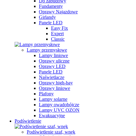
Do zabudowy
Fundamenty
Oprawy Najazdowe
Girlandy
Panele LED
Easy Fix
Expert
Classic
Lampy przemysłowe
Lampy liniowe
Oprawy uliczne
Oprawy LED
Panele LED
Naświetlacze
Oprawy high-bay
Oprawy liniowe
Plafony
Lampy solarne
Lampy owadobójcze
Lampy UVC OZON
Ewakuacyjne
Podświetlenie
Podświetlenie szaf, wnęk