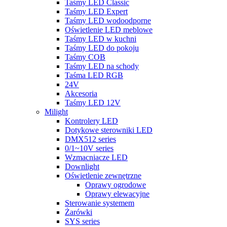
Taśmy LED Classic
Taśmy LED Expert
Taśmy LED wodoodporne
Oświetlenie LED meblowe
Taśmy LED w kuchni
Taśmy LED do pokoju
Taśmy COB
Taśmy LED na schody
Taśma LED RGB
24V
Akcesoria
Taśmy LED 12V
Milight
Kontrolery LED
Dotykowe sterowniki LED
DMX512 series
0/1~10V series
Wzmacniacze LED
Downlight
Oświetlenie zewnętrzne
Oprawy ogrodowe
Oprawy elewacyjne
Sterowanie systemem
Żarówki
SYS series