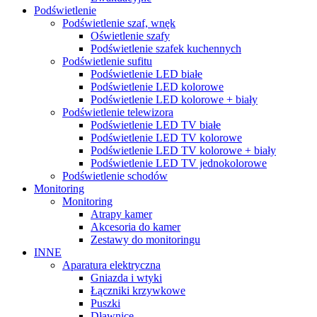
Podświetlenie
Podświetlenie szaf, wnęk
Oświetlenie szafy
Podświetlenie szafek kuchennych
Podświetlenie sufitu
Podświetlenie LED białe
Podświetlenie LED kolorowe
Podświetlenie LED kolorowe + biały
Podświetlenie telewizora
Podświetlenie LED TV białe
Podświetlenie LED TV kolorowe
Podświetlenie LED TV kolorowe + biały
Podświetlenie LED TV jednokolorowe
Podświetlenie schodów
Monitoring
Monitoring
Atrapy kamer
Akcesoria do kamer
Zestawy do monitoringu
INNE
Aparatura elektryczna
Gniazda i wtyki
Łączniki krzywkowe
Puszki
Dławnice