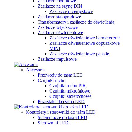
Zasilacze modułowe
Zasilacze na szynę DIN
Zasilacze przemysłowe
Zasilacze stałoprądowe
Transformatory i zasilacze do oświetlenia
Zasilacze wtyczkowe
Zasilacze oświetleniowe
Zasilacze oświetleniowe hermetyczne
Zasilacze oświetleniowe dopuszkowe
MINI
Zasilacze oświetleniowe płaskie
Zasilacze impulsowe
Akcesoria
Przewody do taśm LED
Czujniki ruchu
Czujniki ruchu PIR
Czujniki mikrofalowe
Czujniki zmierzchowe
Pozostałe akcesoria LED
Kontrolery i sterowniki do taśm LED
Ściemniacze do taśm LED
Sterowniki LED