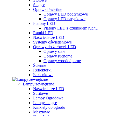
Stołowe
Stojące
Oprawki świetlne
Oprawy LED podtynkowe
Oprawy LED natynkowe
Plafony LED
Plafony LED z czujnikiem ruchu
Ramki LED
Naświetlacze LED
Systemy oświetleniowe
Oprawy do żarówek LED
Oprawy stałe
Oprawy ruchome
Oprawy woododporne
Ścienne
Reflektorki
Łazienkowe
Lampy zewnętrzne
Naświetlacze LED
Sufitowe
Lampy Ogrodowe
Lampy stojące
Kinkiety do ogrodu
Masztowe