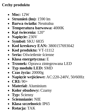
Cechy produktu
Moc:
12W
Strumień (lm):
1590 lm
Barwa światła:
Neutralna
Temperatura barwowa:
4000K
Kąt świecenia:
120°
Napięcie:
230V
Symbol:
SKU 6835
Kod kreskowy EAN:
3800157693042
Kod produktu:
VT-11112
Seria:
Oświetlenie ścienne
Klasa energetyczna:
E
Trzonek:
Oprawa zintegrowana LED
Typ modułu LED:
SMD
Czas życia:
20000g
Napięcie wejściowe:
AC:220-240V, 50/60Hz
CRI:
90+
Materiał:
Aluminium
Kolor obudowy:
Czarny
Typ:
Ścienny
Ściemnianie:
NIE
Klasa szczelności:
IP65
Rotacja:
TAK