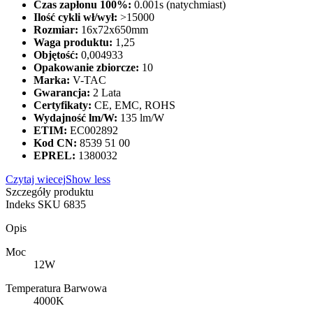
Czas zapłonu 100%:
0.001s (natychmiast)
Ilość cykli wł/wył:
>15000
Rozmiar:
16x72x650mm
Waga produktu:
1,25
Objętość:
0,004933
Opakowanie zbiorcze:
10
Marka:
V-TAC
Gwarancja:
2 Lata
Certyfikaty:
CE, EMC, ROHS
Wydajność lm/W:
135 lm/W
ETIM:
EC002892
Kod CN:
8539 51 00
EPREL:
1380032
Czytaj wiecej
Show less
Szczegóły produktu
Indeks
SKU 6835
Opis
Moc
12W
Temperatura Barwowa
4000K