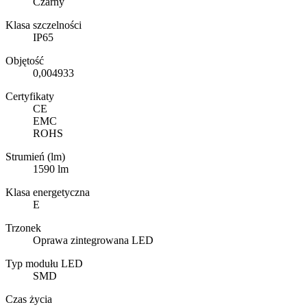
Czarny
Klasa szczelności
IP65
Objętość
0,004933
Certyfikaty
CE
EMC
ROHS
Strumień (lm)
1590 lm
Klasa energetyczna
E
Trzonek
Oprawa zintegrowana LED
Typ modułu LED
SMD
Czas życia