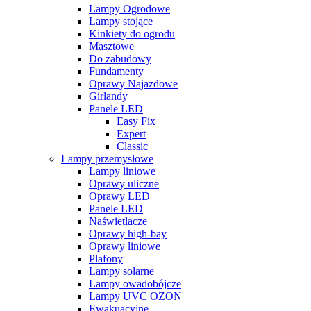
Lampy Ogrodowe
Lampy stojące
Kinkiety do ogrodu
Masztowe
Do zabudowy
Fundamenty
Oprawy Najazdowe
Girlandy
Panele LED
Easy Fix
Expert
Classic
Lampy przemysłowe
Lampy liniowe
Oprawy uliczne
Oprawy LED
Panele LED
Naświetlacze
Oprawy high-bay
Oprawy liniowe
Plafony
Lampy solarne
Lampy owadobójcze
Lampy UVC OZON
Ewakuacyjne