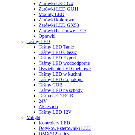
Żarówki LED G4
Żarówki LED GU11
Moduły LED
Żarówki kolorowe
Żarówki LED GX53
Żarówki basenowe LED
Oprawki
Taśmy LED
Taśmy LED Tanie
Taśmy LED Classic
Taśmy LED Expert
Taśmy LED wodoodporne
Oświetlenie LED meblowe
Taśmy LED w kuchni
Taśmy LED do pokoju
Taśmy COB
Taśmy LED na schody
Taśma LED RGB
24V
Akcesoria
Taśmy LED 12V
Milight
Kontrolery LED
Dotykowe sterowniki LED
DMX512 series