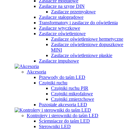
Zasilacze modułowe
Zasilacze na szynę DIN
Zasilacze przemysłowe
Zasilacze stałoprądowe
Transformatory i zasilacze do oświetlenia
Zasilacze wtyczkowe
Zasilacze oświetleniowe
Zasilacze oświetleniowe hermetyczne
Zasilacze oświetleniowe dopuszkowe
MINI
Zasilacze oświetleniowe płaskie
Zasilacze impulsowe
Akcesoria
Przewody do taśm LED
Czujniki ruchu
Czujniki ruchu PIR
Czujniki mikrofalowe
Czujniki zmierzchowe
Pozostałe akcesoria LED
Kontrolery i sterowniki do taśm LED
Ściemniacze do taśm LED
Sterowniki LED