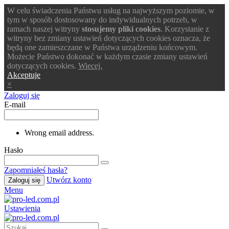
W celu świadczenia Państwu usług na najwyższym poziomie, w
tym w sposób dostosowany do indywidualnych potrzeb, w
ramach naszej witryny
stosujemy pliki cookies
. Korzystanie z
witryny bez zmiany ustawień dotyczących cookies oznacza, że
będą one zamieszczane w Państwa urządzeniu końcowym.
Możecie Państwo dokonać w każdym czasie zmiany ustawień
dotyczących cookies.
Wiecej.
Akceptuje
×
Zaloguj się
E-mail
Wrong email address.
Hasło
Zapomniałeś hasła?
Utwórz konto
Zaloguj się
Menu
Ustawienia