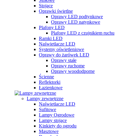
Stołowe
Stojące
Oprawki świetlne
Oprawy LED podtynkowe
Oprawy LED natynkowe
Plafony LED
Plafony LED z czujnikiem ruchu
Ramki LED
Naświetlacze LED
Systemy oświetleniowe
Oprawy do żarówek LED
Oprawy stałe
Oprawy ruchome
Oprawy woododporne
Ścienne
Reflektorki
Łazienkowe
Lampy zewnętrzne
Naświetlacze LED
Sufitowe
Lampy Ogrodowe
Lampy stojące
Kinkiety do ogrodu
Masztowe