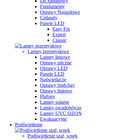
Do zabudowy
Fundamenty
Oprawy Najazdowe
Girlandy
Panele LED
Easy Fix
Expert
Classic
Lampy przemysłowe
Lampy liniowe
Oprawy uliczne
Oprawy LED
Panele LED
Naświetlacze
Oprawy high-bay
Oprawy liniowe
Plafony
Lampy solarne
Lampy owadobójcze
Lampy UVC OZON
Ewakuacyjne
Podświetlenie
Podświetlenie szaf, wnęk