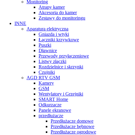
Monitoring
Atrapy kamer
Akcesoria do kamer
Zestawy do monitoringu
INNE
Aparatura elektryczna
Gniazda i wtyki
Łączniki krzywkowe
Puszki
Dławnice
Przewody przyłączeniowe
Listwy złączki
Rozdzielnice i skrzynki
Czujniki
AGD RTV GSM
Kamery
GSM
Wentylatory i Grzejniki
SMART Home
Odkurzacze
Panele ekranowe
przedłużacze
Przedłużacze domowe
Przedłużacze bębnowe
Przedłużacze ogrodowe