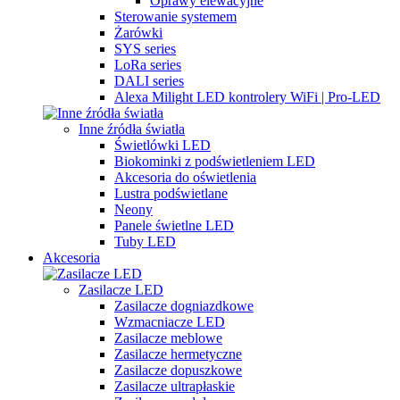
Oprawy elewacyjne
Sterowanie systemem
Żarówki
SYS series
LoRa series
DALI series
Alexa Milight LED kontrolery WiFi | Pro-LED
Inne źródła światła
Świetlówki LED
Biokominki z podświetleniem LED
Akcesoria do oświetlenia
Lustra podświetlane
Neony
Panele świetlne LED
Tuby LED
Akcesoria
Zasilacze LED
Zasilacze dogniazdkowe
Wzmacniacze LED
Zasilacze meblowe
Zasilacze hermetyczne
Zasilacze dopuszkowe
Zasilacze ultrapłaskie