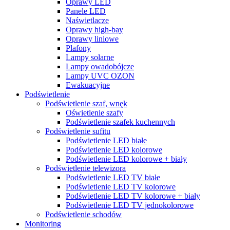
Oprawy LED
Panele LED
Naświetlacze
Oprawy high-bay
Oprawy liniowe
Plafony
Lampy solarne
Lampy owadobójcze
Lampy UVC OZON
Ewakuacyjne
Podświetlenie
Podświetlenie szaf, wnęk
Oświetlenie szafy
Podświetlenie szafek kuchennych
Podświetlenie sufitu
Podświetlenie LED białe
Podświetlenie LED kolorowe
Podświetlenie LED kolorowe + biały
Podświetlenie telewizora
Podświetlenie LED TV białe
Podświetlenie LED TV kolorowe
Podświetlenie LED TV kolorowe + biały
Podświetlenie LED TV jednokolorowe
Podświetlenie schodów
Monitoring