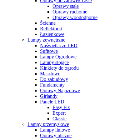
Oprawy do żarówek LED
Oprawy stałe
Oprawy ruchome
Oprawy woododporne
Ścienne
Reflektorki
Łazienkowe
Lampy zewnętrzne
Naświetlacze LED
Sufitowe
Lampy Ogrodowe
Lampy stojące
Kinkiety do ogrodu
Masztowe
Do zabudowy
Fundamenty
Oprawy Najazdowe
Girlandy
Panele LED
Easy Fix
Expert
Classic
Lampy przemysłowe
Lampy liniowe
Oprawy uliczne