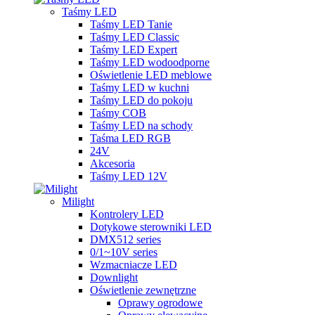
Taśmy LED
Taśmy LED Tanie
Taśmy LED Classic
Taśmy LED Expert
Taśmy LED wodoodporne
Oświetlenie LED meblowe
Taśmy LED w kuchni
Taśmy LED do pokoju
Taśmy COB
Taśmy LED na schody
Taśma LED RGB
24V
Akcesoria
Taśmy LED 12V
Milight
Kontrolery LED
Dotykowe sterowniki LED
DMX512 series
0/1~10V series
Wzmacniacze LED
Downlight
Oświetlenie zewnętrzne
Oprawy ogrodowe