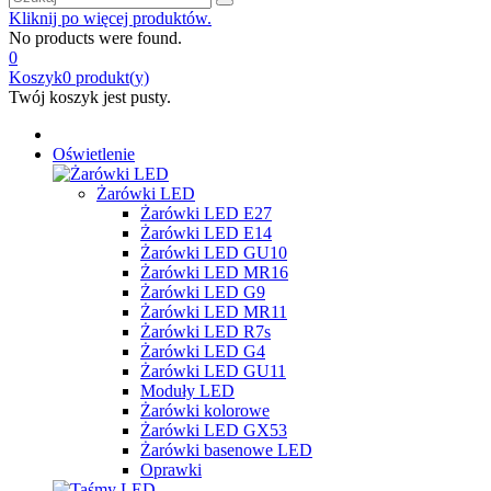
Kliknij po więcej produktów.
No products were found.
0
Koszyk
0
produkt(y)
Twój koszyk jest pusty.
Oświetlenie
Żarówki LED
Żarówki LED E27
Żarówki LED E14
Żarówki LED GU10
Żarówki LED MR16
Żarówki LED G9
Żarówki LED MR11
Żarówki LED R7s
Żarówki LED G4
Żarówki LED GU11
Moduły LED
Żarówki kolorowe
Żarówki LED GX53
Żarówki basenowe LED
Oprawki