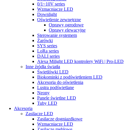
0/1~10V series
Wzmacniacze LED
Downlight
Oświetlenie zewnętrzne
Oprawy ogrodowe
Oprawy elewacyjne
Sterowanie systemem
Żarówki
SYS series
LoRa series
DALI series
Alexa Milight LED kontrolery WiFi | Pro-LED
Inne źródła światła
Świetlówki LED
Biokominki z podświetleniem LED
Akcesoria do oświetlenia
Lustra podświetlane
Neony
Panele świetlne LED
Tuby LED
Akcesoria
Zasilacze LED
Zasilacze dogniazdkowe
Wzmacniacze LED
Zasilacze meblowe