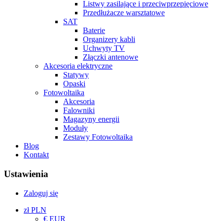
Listwy zasilające i przeciwprzepięciowe
Przedłużacze warsztatowe
SAT
Baterie
Organizery kabli
Uchwyty TV
Złączki antenowe
Akcesoria elektryczne
Statywy
Opaski
Fotowoltaika
Akcesoria
Falowniki
Magazyny energii
Moduły
Zestawy Fotowoltaika
Blog
Kontakt
Ustawienia
Zaloguj się
zł PLN
€ EUR