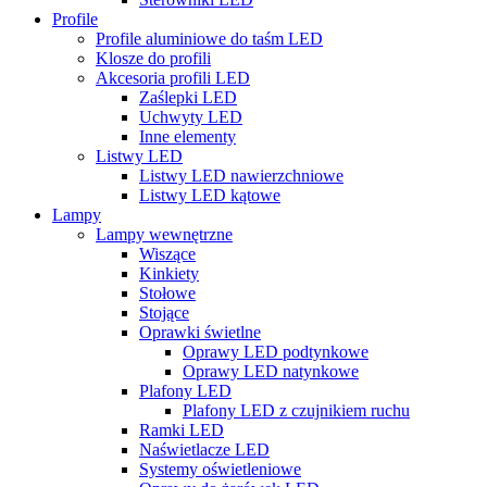
Profile
Profile aluminiowe do taśm LED
Klosze do profili
Akcesoria profili LED
Zaślepki LED
Uchwyty LED
Inne elementy
Listwy LED
Listwy LED nawierzchniowe
Listwy LED kątowe
Lampy
Lampy wewnętrzne
Wiszące
Kinkiety
Stołowe
Stojące
Oprawki świetlne
Oprawy LED podtynkowe
Oprawy LED natynkowe
Plafony LED
Plafony LED z czujnikiem ruchu
Ramki LED
Naświetlacze LED
Systemy oświetleniowe