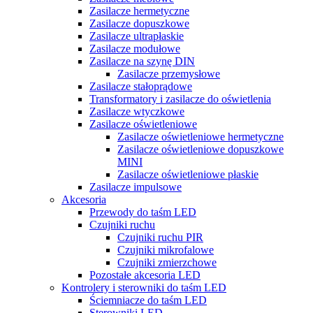
Zasilacze hermetyczne
Zasilacze dopuszkowe
Zasilacze ultrapłaskie
Zasilacze modułowe
Zasilacze na szynę DIN
Zasilacze przemysłowe
Zasilacze stałoprądowe
Transformatory i zasilacze do oświetlenia
Zasilacze wtyczkowe
Zasilacze oświetleniowe
Zasilacze oświetleniowe hermetyczne
Zasilacze oświetleniowe dopuszkowe
MINI
Zasilacze oświetleniowe płaskie
Zasilacze impulsowe
Akcesoria
Przewody do taśm LED
Czujniki ruchu
Czujniki ruchu PIR
Czujniki mikrofalowe
Czujniki zmierzchowe
Pozostałe akcesoria LED
Kontrolery i sterowniki do taśm LED
Ściemniacze do taśm LED
Sterowniki LED