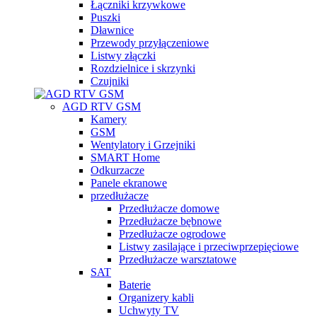
Łączniki krzywkowe
Puszki
Dławnice
Przewody przyłączeniowe
Listwy złączki
Rozdzielnice i skrzynki
Czujniki
AGD RTV GSM
Kamery
GSM
Wentylatory i Grzejniki
SMART Home
Odkurzacze
Panele ekranowe
przedłużacze
Przedłużacze domowe
Przedłużacze bębnowe
Przedłużacze ogrodowe
Listwy zasilające i przeciwprzepięciowe
Przedłużacze warsztatowe
SAT
Baterie
Organizery kabli
Uchwyty TV