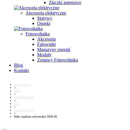
Złączki antenowe
Akcesoria elektryczne
Statywy
Opaski
Fotowoltaika
Akcesoria
Falowniki
Magazyny energii
Moduły
Zestawy Fotowoltaika
Blog
Kontakt
Strona główna
>
INNE
>
AGD RTV GSM
>
SAT
>
Organizery kabli
>
Mały organizer uniwersalny NOR 08