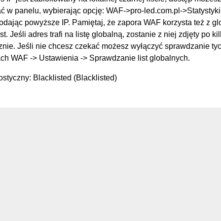
 w panelu, wybierając opcję: WAF->pro-led.com.pl->Statysty
podając powyższe IP. Pamiętaj, że zapora WAF korzysta też z g
st. Jeśli adres trafi na listę globalną, zostanie z niej zdjęty po k
nie. Jeśli nie chcesz czekać możesz wyłączyć sprawdzanie tych
ch WAF -> Ustawienia -> Sprawdzanie list globalnych.
styczny: Blacklisted (Blacklisted)