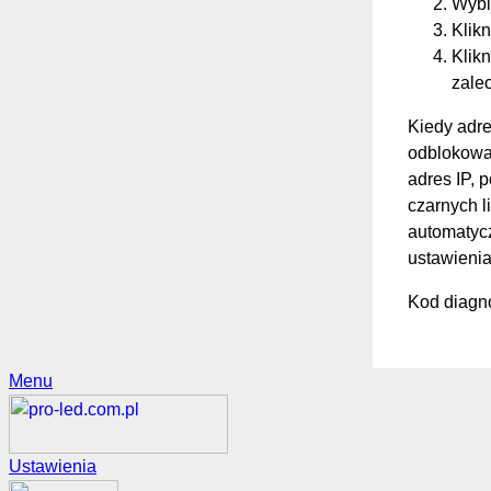
Wybi
Klikn
Klikn
zale
Kiedy adre
odblokować
adres IP, 
czarnych li
automatycz
ustawienia
Kod diagno
Menu
Ustawienia