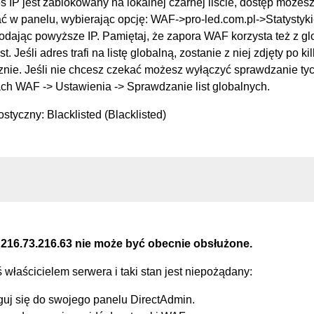
s IP jest zablokowany na lokalnej czarnej liście, dostęp możes
 w panelu, wybierając opcję: WAF->pro-led.com.pl->Statysty
podając powyższe IP. Pamiętaj, że zapora WAF korzysta też z g
st. Jeśli adres trafi na listę globalną, zostanie z niej zdjęty po k
nie. Jeśli nie chcesz czekać możesz wyłączyć sprawdzanie tych
ch WAF -> Ustawienia -> Sprawdzanie list globalnych.
styczny: Blacklisted (Blacklisted)
 216.73.216.63 nie może być obecnie obsłużone.
eś właścicielem serwera i taki stan jest niepożądany:
guj się do swojego panelu DirectAdmin.