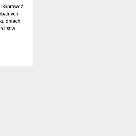
ki->Sprawdź
lobalnych
ilku dniach
 list w