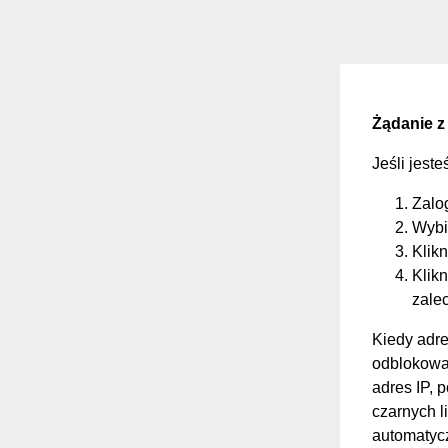
Żądanie z
Jeśli jest
Zalo
Wybi
Klikn
Klikn
zale
Kiedy adre
odblokować
adres IP, 
czarnych li
automatycz