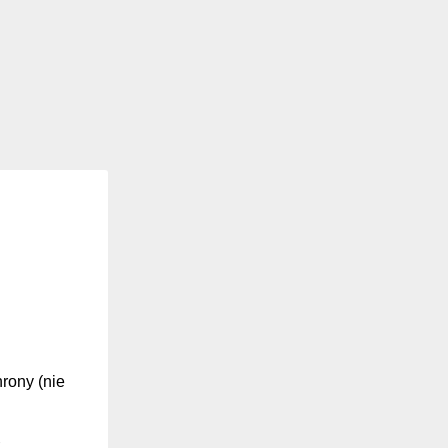
hrony (nie
z