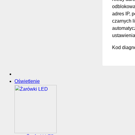
odblokować
adres IP, 
czarnych li
automatycz
ustawienia
Kod diagno
Oświetlenie