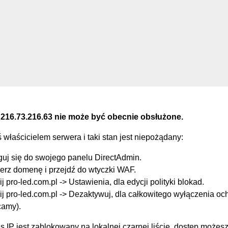
 216.73.216.63 nie może być obecnie obsłużone.
eś właścicielem serwera i taki stan jest niepożądany:
guj się do swojego panelu DirectAdmin.
erz domenę i przejdź do wtyczki WAF.
ij pro-led.com.pl -> Ustawienia, dla edycji polityki blokad.
ij pro-led.com.pl -> Dezaktywuj, dla całkowitego wyłączenia oc
camy).
s IP jest zablokowany na lokalnej czarnej liście, dostęp możes