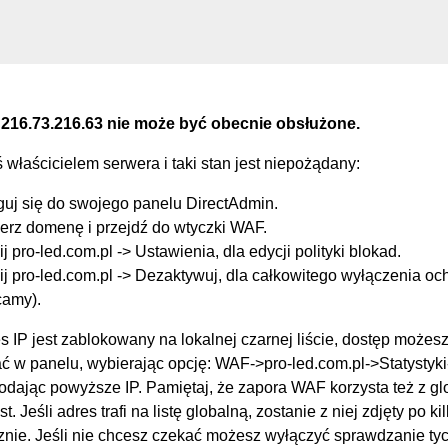
 216.73.216.63 nie może być obecnie obsłużone.
eś właścicielem serwera i taki stan jest niepożądany:
guj się do swojego panelu DirectAdmin.
erz domenę i przejdź do wtyczki WAF.
ij pro-led.com.pl -> Ustawienia, dla edycji polityki blokad.
ij pro-led.com.pl -> Dezaktywuj, dla całkowitego wyłączenia oc
camy).
s IP jest zablokowany na lokalnej czarnej liście, dostęp możes
 w panelu, wybierając opcję: WAF->pro-led.com.pl->Statysty
podając powyższe IP. Pamiętaj, że zapora WAF korzysta też z g
st. Jeśli adres trafi na listę globalną, zostanie z niej zdjęty po k
nie. Jeśli nie chcesz czekać możesz wyłączyć sprawdzanie tych