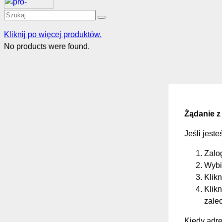
Kliknij po więcej produktów.
No products were found.
Żądanie z
Jeśli jest
Zalo
Wybi
Klikn
Klikn
zale
Kiedy adre