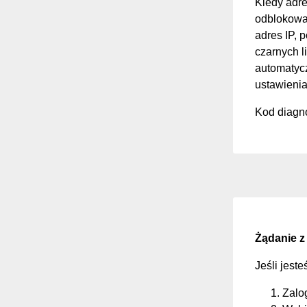
Kiedy adre
odblokować
adres IP, 
czarnych li
automatycz
ustawienia
Kod diagno
Żądanie z
Jeśli jest
Zalo