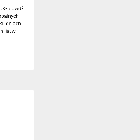
z
ki->Sprawdź
lobalnych
ilku dniach
 list w