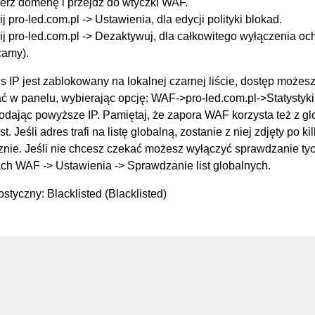
erz domenę i przejdź do wtyczki WAF.
ij pro-led.com.pl -> Ustawienia, dla edycji polityki blokad.
ij pro-led.com.pl -> Dezaktywuj, dla całkowitego wyłączenia oc
camy).
s IP jest zablokowany na lokalnej czarnej liście, dostęp możes
 w panelu, wybierając opcję: WAF->pro-led.com.pl->Statysty
podając powyższe IP. Pamiętaj, że zapora WAF korzysta też z g
st. Jeśli adres trafi na listę globalną, zostanie z niej zdjęty po k
nie. Jeśli nie chcesz czekać możesz wyłączyć sprawdzanie tych
ch WAF -> Ustawienia -> Sprawdzanie list globalnych.
styczny: Blacklisted (Blacklisted)