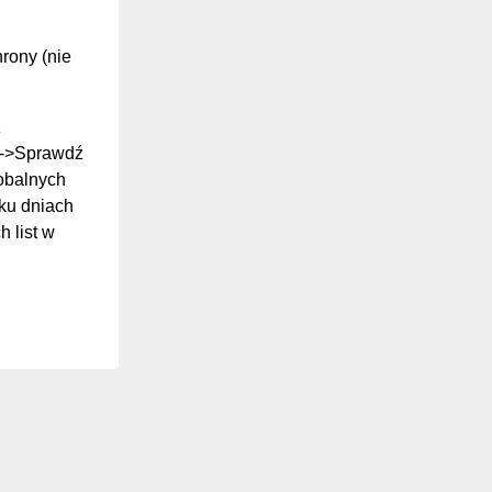
hrony (nie
z
ki->Sprawdź
lobalnych
ilku dniach
 list w