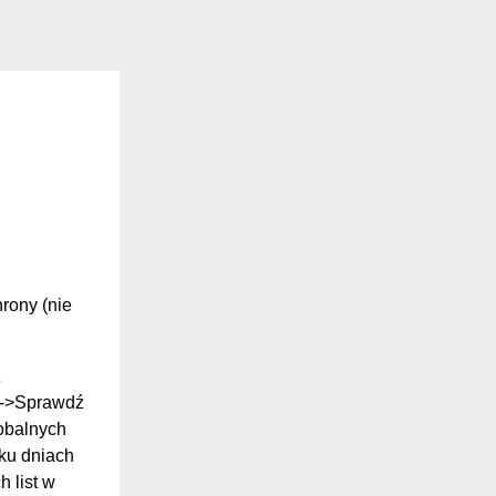
hrony (nie
z
ki->Sprawdź
lobalnych
ilku dniach
 list w