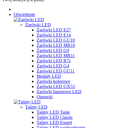
Oświetlenie
Żarówki LED
Żarówki LED E27
Żarówki LED E14
Żarówki LED GU10
Żarówki LED MR16
Żarówki LED G9
Żarówki LED MR11
Żarówki LED R7s
Żarówki LED G4
Żarówki LED GU11
Moduły LED
Żarówki kolorowe
Żarówki LED GX53
Żarówki basenowe LED
Oprawki
Taśmy LED
Taśmy LED Tanie
Taśmy LED Classic
Taśmy LED Expert
Taśmy LED wodoodporne