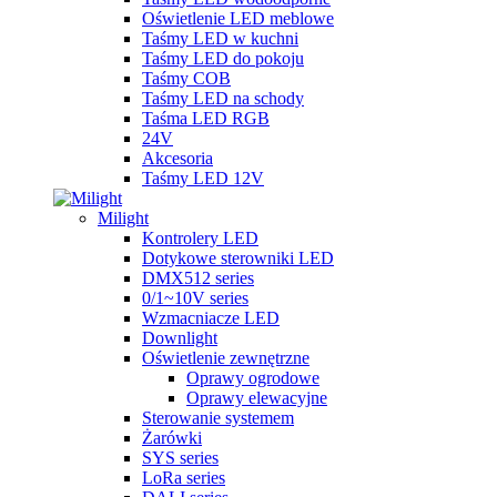
Oświetlenie LED meblowe
Taśmy LED w kuchni
Taśmy LED do pokoju
Taśmy COB
Taśmy LED na schody
Taśma LED RGB
24V
Akcesoria
Taśmy LED 12V
Milight
Kontrolery LED
Dotykowe sterowniki LED
DMX512 series
0/1~10V series
Wzmacniacze LED
Downlight
Oświetlenie zewnętrzne
Oprawy ogrodowe
Oprawy elewacyjne
Sterowanie systemem
Żarówki
SYS series
LoRa series