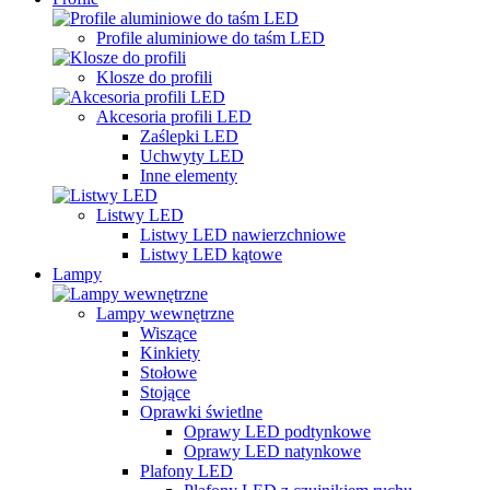
Profile aluminiowe do taśm LED
Klosze do profili
Akcesoria profili LED
Zaślepki LED
Uchwyty LED
Inne elementy
Listwy LED
Listwy LED nawierzchniowe
Listwy LED kątowe
Lampy
Lampy wewnętrzne
Wiszące
Kinkiety
Stołowe
Stojące
Oprawki świetlne
Oprawy LED podtynkowe
Oprawy LED natynkowe
Plafony LED