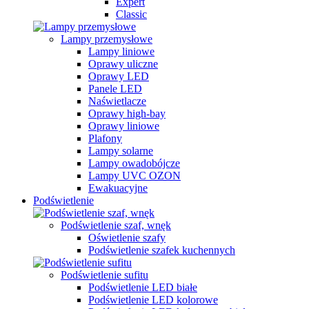
Expert
Classic
Lampy przemysłowe
Lampy liniowe
Oprawy uliczne
Oprawy LED
Panele LED
Naświetlacze
Oprawy high-bay
Oprawy liniowe
Plafony
Lampy solarne
Lampy owadobójcze
Lampy UVC OZON
Ewakuacyjne
Podświetlenie
Podświetlenie szaf, wnęk
Oświetlenie szafy
Podświetlenie szafek kuchennych
Podświetlenie sufitu
Podświetlenie LED białe
Podświetlenie LED kolorowe