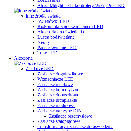
DALI series
Alexa Milight LED kontrolery WiFi | Pro-LED
Inne źródła światła
Świetlówki LED
Biokominki z podświetleniem LED
Akcesoria do oświetlenia
Lustra podświetlane
Neony
Panele świetlne LED
Tuby LED
Akcesoria
Zasilacze LED
Zasilacze dogniazdkowe
Wzmacniacze LED
Zasilacze meblowe
Zasilacze hermetyczne
Zasilacze dopuszkowe
Zasilacze ultrapłaskie
Zasilacze modułowe
Zasilacze na szynę DIN
Zasilacze przemysłowe
Zasilacze stałoprądowe
Transformatory i zasilacze do oświetlenia