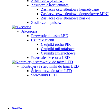
Zasilacze wtyczkowe
Zasilacze oświetleniowe
Zasilacze oświetleniowe hermetyczne
Zasilacze oświetleniowe dopuszkowe MINI
Zasilacze oświetleniowe płaskie
Zasilacze impulsowe
Akcesoria
Przewody do taśm LED
Czujniki ruchu
Czujniki ruchu PIR
Czujniki mikrofalowe
Czujniki zmierzchowe
Pozostałe akcesoria LED
Kontrolery i sterowniki do taśm LED
Ściemniacze do taśm LED
Sterowniki LED
Profile