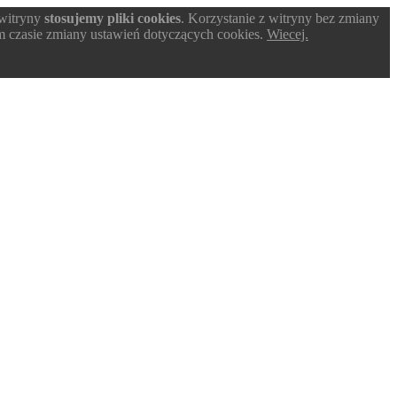
 witryny
stosujemy pliki cookies
. Korzystanie z witryny bez zmiany
 czasie zmiany ustawień dotyczących cookies.
Wiecej.