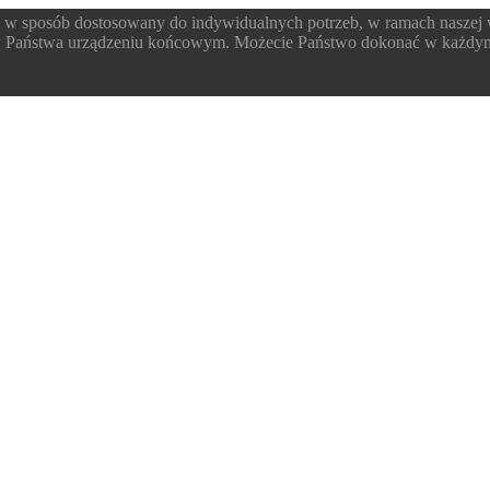
 w sposób dostosowany do indywidualnych potrzeb, w ramach naszej
 w Państwa urządzeniu końcowym. Możecie Państwo dokonać w każdym