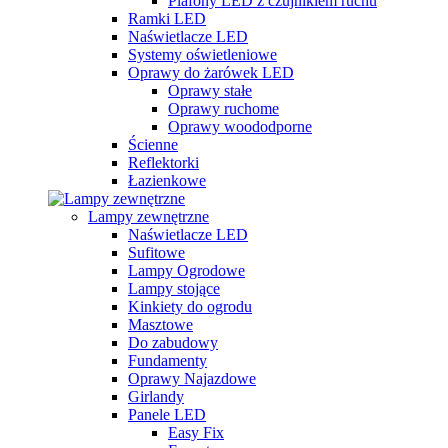
Plafony LED z czujnikiem ruchu
Ramki LED
Naświetlacze LED
Systemy oświetleniowe
Oprawy do żarówek LED
Oprawy stałe
Oprawy ruchome
Oprawy woododporne
Ścienne
Reflektorki
Łazienkowe
Lampy zewnętrzne
Naświetlacze LED
Sufitowe
Lampy Ogrodowe
Lampy stojące
Kinkiety do ogrodu
Masztowe
Do zabudowy
Fundamenty
Oprawy Najazdowe
Girlandy
Panele LED
Easy Fix