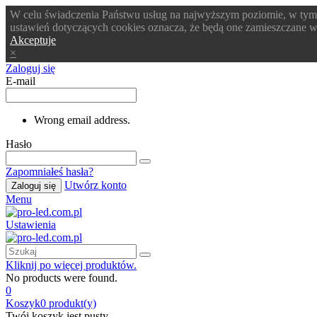
W celu świadczenia Państwu usług na najwyższym poziomie, w tym
ustawień dotyczących cookies oznacza, że będą one zamieszczane
Akceptuje
×
Zaloguj się
E-mail
Wrong email address.
Hasło
Zapomniałeś hasła?
Utwórz konto
Zaloguj się
Menu
Ustawienia
Kliknij po więcej produktów.
No products were found.
0
Koszyk
0
produkt(y)
Twój koszyk jest pusty.