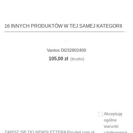
16 INNYCH PRODUKTÓW W TEJ SAMEJ KATEGORII
Vantos Dl232802400
Pokaż
105,00 zł
(brutto)
Akceptuję
ogólne
warunki
ZAPISZ SIĘ DO NEWSLETTERA Pro-led.com.pl
użytkowania