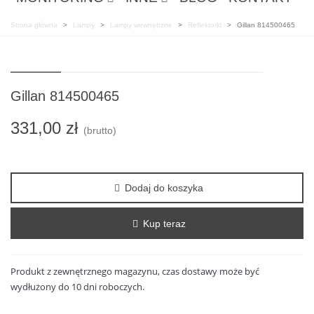
Strona główna
>
Lampy
>
Lampy wewnętrzne
>
Reflektorki
>
Gillan 814500465
Gillan 814500465
331,00 zł
(brutto)
Dodaj do koszyka
Kup teraz
Produkt z zewnętrznego magazynu, czas dostawy może być
wydłużony do 10 dni roboczych.