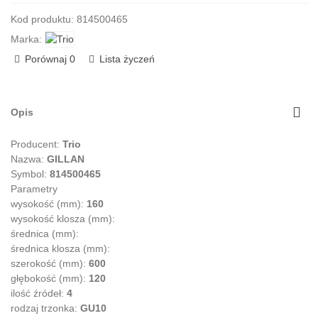
Czytaj wiecej
Kod produktu:
814500465
Marka:
Porównaj
0
Lista życzeń
Opis
Producent:
Trio
Nazwa:
GILLAN
Symbol:
814500465
Parametry
wysokość (mm):
160
wysokość klosza (mm):
średnica (mm):
średnica klosza (mm):
szerokość (mm):
600
głębokość (mm):
120
ilość źródeł:
4
rodzaj trzonka:
GU10