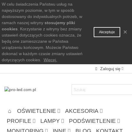
W celu świadczenia Państwu usług na
najwyższym poziomie, w tym w sposób
dostosowany do indywidualnych potrzeb, w
ramach naszej witryny
stosujemy pliki
cookies
. Korzystanie z witryny bez zmiany
×
Akceptuje
ustawień dotyczących cookies oznacza, że
będą one zamieszczane w Państwa
urządzeniu końcowym. Możecie Państwo
dokonać w każdym czasie zmiany ustawień
dotyczących cookies.
Wiecej.
Zaloguj się
OŚWIETLENIE
AKCESORIA
PROFILE
LAMPY
PODŚWIETLENIE
MONITORING
INNE
BLOG
KONTAKT