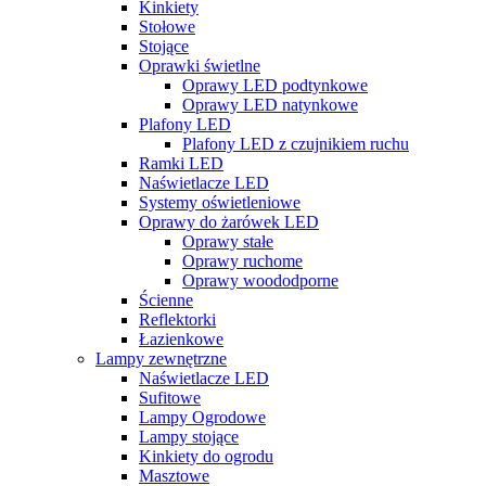
Kinkiety
Stołowe
Stojące
Oprawki świetlne
Oprawy LED podtynkowe
Oprawy LED natynkowe
Plafony LED
Plafony LED z czujnikiem ruchu
Ramki LED
Naświetlacze LED
Systemy oświetleniowe
Oprawy do żarówek LED
Oprawy stałe
Oprawy ruchome
Oprawy woododporne
Ścienne
Reflektorki
Łazienkowe
Lampy zewnętrzne
Naświetlacze LED
Sufitowe
Lampy Ogrodowe
Lampy stojące
Kinkiety do ogrodu
Masztowe