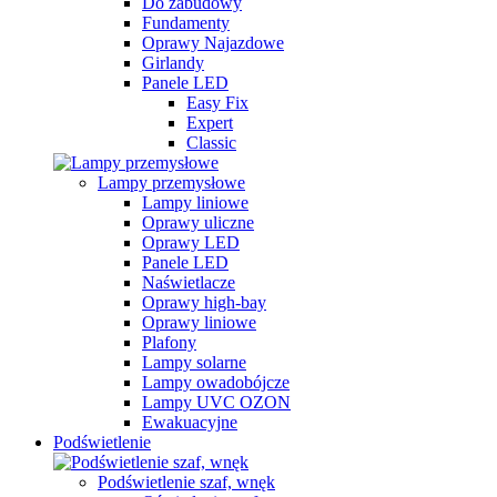
Do zabudowy
Fundamenty
Oprawy Najazdowe
Girlandy
Panele LED
Easy Fix
Expert
Classic
Lampy przemysłowe
Lampy liniowe
Oprawy uliczne
Oprawy LED
Panele LED
Naświetlacze
Oprawy high-bay
Oprawy liniowe
Plafony
Lampy solarne
Lampy owadobójcze
Lampy UVC OZON
Ewakuacyjne
Podświetlenie
Podświetlenie szaf, wnęk