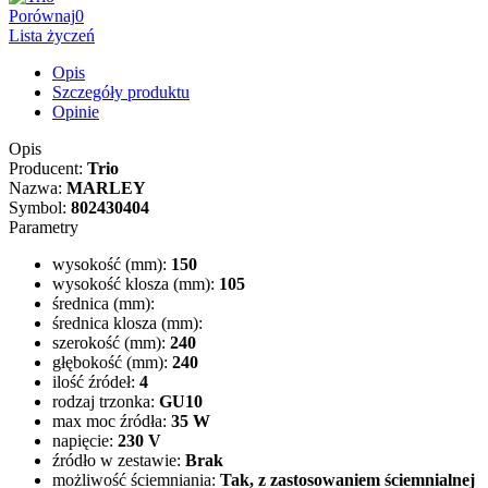
Porównaj
0
Lista życzeń
Opis
Szczegóły produktu
Opinie
Opis
Producent:
Trio
Nazwa:
MARLEY
Symbol:
802430404
Parametry
wysokość (mm):
150
wysokość klosza (mm):
105
średnica (mm):
średnica klosza (mm):
szerokość (mm):
240
głębokość (mm):
240
ilość źródeł:
4
rodzaj trzonka:
GU10
max moc źródła:
35 W
napięcie:
230 V
źródło w zestawie:
Brak
możliwość ściemniania:
Tak, z zastosowaniem ściemnialnej