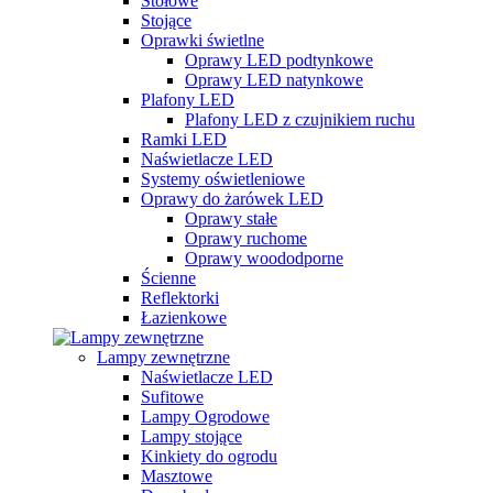
Stołowe
Stojące
Oprawki świetlne
Oprawy LED podtynkowe
Oprawy LED natynkowe
Plafony LED
Plafony LED z czujnikiem ruchu
Ramki LED
Naświetlacze LED
Systemy oświetleniowe
Oprawy do żarówek LED
Oprawy stałe
Oprawy ruchome
Oprawy woododporne
Ścienne
Reflektorki
Łazienkowe
Lampy zewnętrzne
Naświetlacze LED
Sufitowe
Lampy Ogrodowe
Lampy stojące
Kinkiety do ogrodu
Masztowe