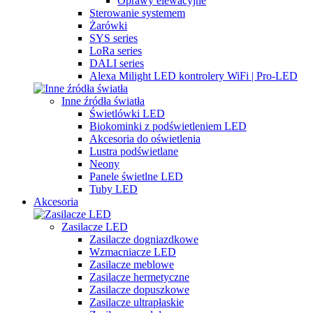
Oprawy elewacyjne
Sterowanie systemem
Żarówki
SYS series
LoRa series
DALI series
Alexa Milight LED kontrolery WiFi | Pro-LED
Inne źródła światła
Świetlówki LED
Biokominki z podświetleniem LED
Akcesoria do oświetlenia
Lustra podświetlane
Neony
Panele świetlne LED
Tuby LED
Akcesoria
Zasilacze LED
Zasilacze dogniazdkowe
Wzmacniacze LED
Zasilacze meblowe
Zasilacze hermetyczne
Zasilacze dopuszkowe
Zasilacze ultrapłaskie