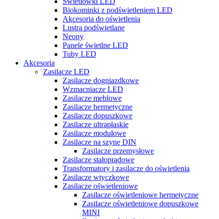
Świetlówki LED
Biokominki z podświetleniem LED
Akcesoria do oświetlenia
Lustra podświetlane
Neony
Panele świetlne LED
Tuby LED
Akcesoria
Zasilacze LED
Zasilacze dogniazdkowe
Wzmacniacze LED
Zasilacze meblowe
Zasilacze hermetyczne
Zasilacze dopuszkowe
Zasilacze ultrapłaskie
Zasilacze modułowe
Zasilacze na szynę DIN
Zasilacze przemysłowe
Zasilacze stałoprądowe
Transformatory i zasilacze do oświetlenia
Zasilacze wtyczkowe
Zasilacze oświetleniowe
Zasilacze oświetleniowe hermetyczne
Zasilacze oświetleniowe dopuszkowe
MINI