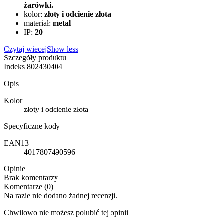
żarówki.
kolor:
złoty i odcienie złota
materiał:
metal
IP:
20
Czytaj wiecej
Show less
Szczegóły produktu
Indeks
802430404
Opis
Kolor
złoty i odcienie złota
Specyficzne kody
EAN13
4017807490596
Opinie
Brak komentarzy
Komentarze (0)
Na razie nie dodano żadnej recenzji.
Chwilowo nie możesz polubić tej opinii