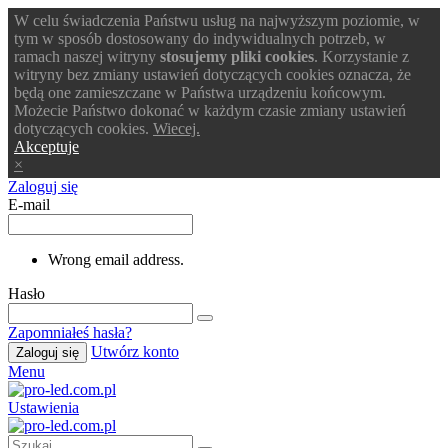
W celu świadczenia Państwu usług na najwyższym poziomie, w
tym w sposób dostosowany do indywidualnych potrzeb, w
ramach naszej witryny
stosujemy pliki cookies
. Korzystanie z
witryny bez zmiany ustawień dotyczących cookies oznacza, że
będą one zamieszczane w Państwa urządzeniu końcowym.
Możecie Państwo dokonać w każdym czasie zmiany ustawień
dotyczących cookies.
Wiecej.
Akceptuje
×
Zaloguj się
E-mail
Wrong email address.
Hasło
Zapomniałeś hasła?
Utwórz konto
Zaloguj się
Menu
Ustawienia