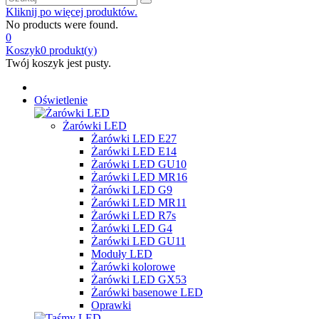
Kliknij po więcej produktów.
No products were found.
0
Koszyk
0
produkt(y)
Twój koszyk jest pusty.
Oświetlenie
Żarówki LED
Żarówki LED E27
Żarówki LED E14
Żarówki LED GU10
Żarówki LED MR16
Żarówki LED G9
Żarówki LED MR11
Żarówki LED R7s
Żarówki LED G4
Żarówki LED GU11
Moduły LED
Żarówki kolorowe
Żarówki LED GX53
Żarówki basenowe LED
Oprawki