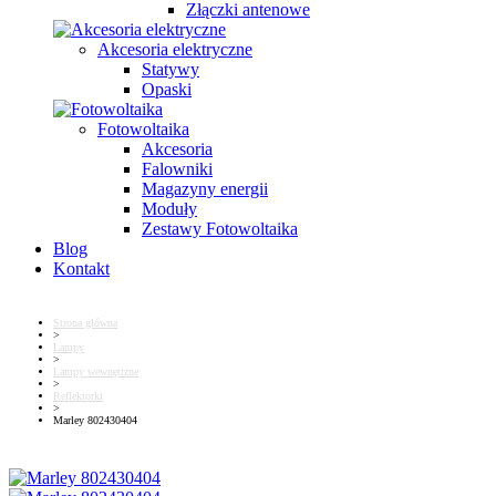
Złączki antenowe
Akcesoria elektryczne
Statywy
Opaski
Fotowoltaika
Akcesoria
Falowniki
Magazyny energii
Moduły
Zestawy Fotowoltaika
Blog
Kontakt
Strona główna
>
Lampy
>
Lampy wewnętrzne
>
Reflektorki
>
Marley 802430404