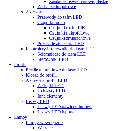
Zasilacze oświetleniowe płaskie
Zasilacze impulsowe
Akcesoria
Przewody do taśm LED
Czujniki ruchu
Czujniki ruchu PIR
Czujniki mikrofalowe
Czujniki zmierzchowe
Pozostałe akcesoria LED
Kontrolery i sterowniki do taśm LED
Ściemniacze do taśm LED
Sterowniki LED
Profile
Profile aluminiowe do taśm LED
Klosze do profili
Akcesoria profili LED
Zaślepki LED
Uchwyty LED
Inne elementy
Listwy LED
Listwy LED nawierzchniowe
Listwy LED kątowe
Lampy
Lampy wewnętrzne
Wiszące