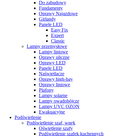
Do zabudowy
Fundamenty
Oprawy Najazdowe
Girlandy
Panele LED
Easy Fix
Expert
Classic
Lampy przemysłowe
Lampy liniowe
Oprawy uliczne
Oprawy LED
Panele LED
Naświetlacze
Oprawy high-bay
Oprawy liniowe
Plafony
Lampy solarne
Lampy owadobójcze
Lampy UVC OZON
Ewakuacyjne
Podświetlenie
Podświetlenie szaf, wnęk
Oświetlenie szafy
Podświetlenie szafek kuchennych