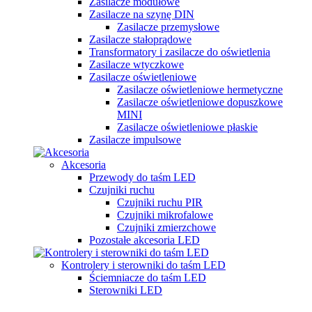
Zasilacze modułowe
Zasilacze na szynę DIN
Zasilacze przemysłowe
Zasilacze stałoprądowe
Transformatory i zasilacze do oświetlenia
Zasilacze wtyczkowe
Zasilacze oświetleniowe
Zasilacze oświetleniowe hermetyczne
Zasilacze oświetleniowe dopuszkowe
MINI
Zasilacze oświetleniowe płaskie
Zasilacze impulsowe
Akcesoria
Przewody do taśm LED
Czujniki ruchu
Czujniki ruchu PIR
Czujniki mikrofalowe
Czujniki zmierzchowe
Pozostałe akcesoria LED
Kontrolery i sterowniki do taśm LED
Ściemniacze do taśm LED
Sterowniki LED