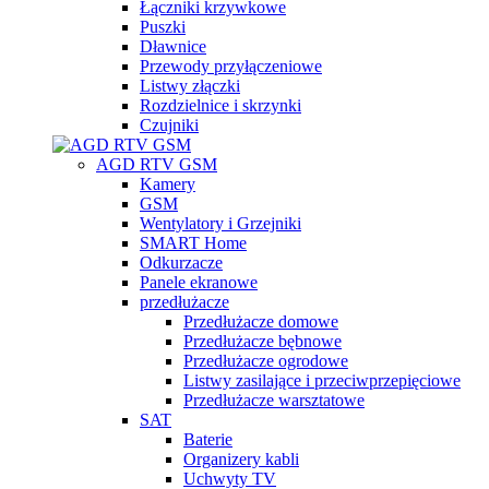
Łączniki krzywkowe
Puszki
Dławnice
Przewody przyłączeniowe
Listwy złączki
Rozdzielnice i skrzynki
Czujniki
AGD RTV GSM
Kamery
GSM
Wentylatory i Grzejniki
SMART Home
Odkurzacze
Panele ekranowe
przedłużacze
Przedłużacze domowe
Przedłużacze bębnowe
Przedłużacze ogrodowe
Listwy zasilające i przeciwprzepięciowe
Przedłużacze warsztatowe
SAT
Baterie
Organizery kabli
Uchwyty TV