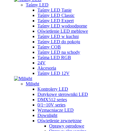
Taśmy LED
Taśmy LED Tanie
Taśmy LED Classic
Taśmy LED Expert
Taśmy LED wodoodporne
Oświetlenie LED meblowe
Taśmy LED w kuchni
Taśmy LED do pokoju
Taśmy COB
Taśmy LED na schody
Taśma LED RGB
24V
Akcesoria
Taśmy LED 12V
Milight
Kontrolery LED
Dotykowe sterowniki LED
DMX512 series
0/1~10V series
Wzmacniacze LED
Downlight
Oświetlenie zewnętrzne
Oprawy ogrodowe