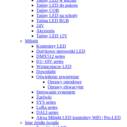
Taśmy LED w kuchni
Taśmy LED do pokoju
Taśmy COB
Taśmy LED na schody
Taśma LED RGB
24V
Akcesoria
Taśmy LED 12V
Milight
Kontrolery LED
Dotykowe sterowniki LED
DMX512 series
0/1~10V series
Wzmacniacze LED
Downlight
Oświetlenie zewnętrzne
Oprawy ogrodowe
Oprawy elewacyjne
Sterowanie systemem
Żarówki
SYS series
LoRa series
DALI series
Alexa Milight LED kontrolery WiFi | Pro-LED
Inne źródła światła