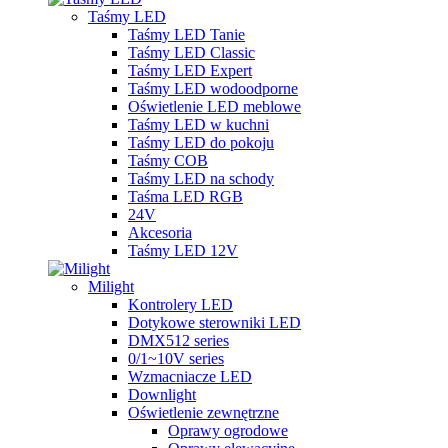
Taśmy LED
Taśmy LED Tanie
Taśmy LED Classic
Taśmy LED Expert
Taśmy LED wodoodporne
Oświetlenie LED meblowe
Taśmy LED w kuchni
Taśmy LED do pokoju
Taśmy COB
Taśmy LED na schody
Taśma LED RGB
24V
Akcesoria
Taśmy LED 12V
Milight
Kontrolery LED
Dotykowe sterowniki LED
DMX512 series
0/1~10V series
Wzmacniacze LED
Downlight
Oświetlenie zewnętrzne
Oprawy ogrodowe