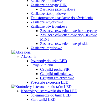
Zasilacze modułowe
Zasilacze na szynę DIN
Zasilacze przemysłowe
Zasilacze stałoprądowe
Transformatory i zasilacze do oświetlenia
Zasilacze wtyczkowe
Zasilacze oświetleniowe
Zasilacze oświetleniowe hermetyczne
Zasilacze oświetleniowe dopuszkowe
MINI
Zasilacze oświetleniowe płaskie
Zasilacze impulsowe
Akcesoria
Przewody do taśm LED
Czujniki ruchu
Czujniki ruchu PIR
Czujniki mikrofalowe
Czujniki zmierzchowe
Pozostałe akcesoria LED
Kontrolery i sterowniki do taśm LED
Ściemniacze do taśm LED
Sterowniki LED