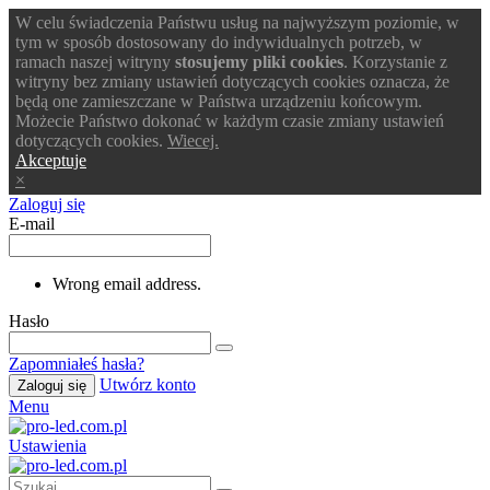
W celu świadczenia Państwu usług na najwyższym poziomie, w
tym w sposób dostosowany do indywidualnych potrzeb, w
ramach naszej witryny
stosujemy pliki cookies
. Korzystanie z
witryny bez zmiany ustawień dotyczących cookies oznacza, że
będą one zamieszczane w Państwa urządzeniu końcowym.
Możecie Państwo dokonać w każdym czasie zmiany ustawień
dotyczących cookies.
Wiecej.
Akceptuje
×
Zaloguj się
E-mail
Wrong email address.
Hasło
Zapomniałeś hasła?
Utwórz konto
Zaloguj się
Menu
Ustawienia