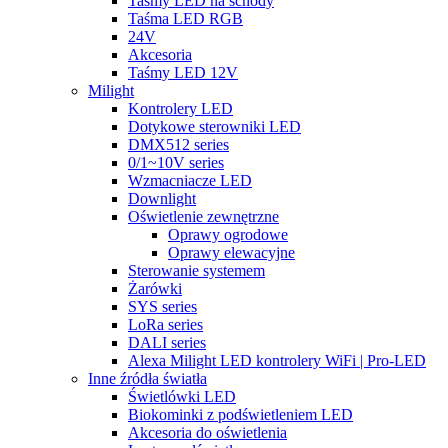
Taśmy LED na schody
Taśma LED RGB
24V
Akcesoria
Taśmy LED 12V
Milight
Kontrolery LED
Dotykowe sterowniki LED
DMX512 series
0/1~10V series
Wzmacniacze LED
Downlight
Oświetlenie zewnętrzne
Oprawy ogrodowe
Oprawy elewacyjne
Sterowanie systemem
Żarówki
SYS series
LoRa series
DALI series
Alexa Milight LED kontrolery WiFi | Pro-LED
Inne źródła światła
Świetlówki LED
Biokominki z podświetleniem LED
Akcesoria do oświetlenia