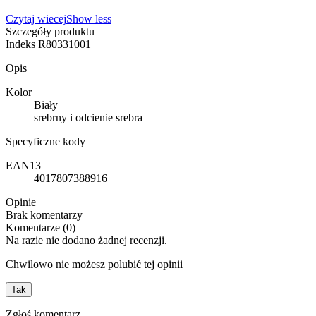
Czytaj wiecej
Show less
Szczegóły produktu
Indeks
R80331001
Opis
Kolor
Biały
srebrny i odcienie srebra
Specyficzne kody
EAN13
4017807388916
Opinie
Brak komentarzy
Komentarze (0)
Na razie nie dodano żadnej recenzji.
Chwilowo nie możesz polubić tej opinii
Tak
Zgłoś komentarz