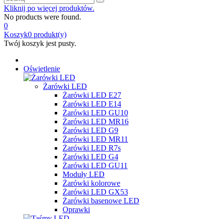
Kliknij po więcej produktów.
No products were found.
0
Koszyk
0
produkt(y)
Twój koszyk jest pusty.
Oświetlenie
Żarówki LED
Żarówki LED E27
Żarówki LED E14
Żarówki LED GU10
Żarówki LED MR16
Żarówki LED G9
Żarówki LED MR11
Żarówki LED R7s
Żarówki LED G4
Żarówki LED GU11
Moduły LED
Żarówki kolorowe
Żarówki LED GX53
Żarówki basenowe LED
Oprawki