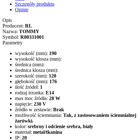
Szczegóły produktu
Opinie
Opis
Producent:
RL
Nazwa:
TOMMY
Symbol:
R80331001
Parametry
wysokość (mm):
190
wysokość klosza (mm):
średnica (mm):
średnica klosza (mm):
szerokość (mm):
120
głębokość (mm):
176
ilość źródeł:
1
rodzaj trzonka:
E14
max moc źródła:
28 W
napięcie:
230 V
źródło w zestawie:
Brak
możliwość ściemniania:
Tak, z zastosowaniem ściemnialnej
żarówki.
kolor:
srebrny i odcienie srebra, biały
materiał:
metal/tkanina
IP:
20