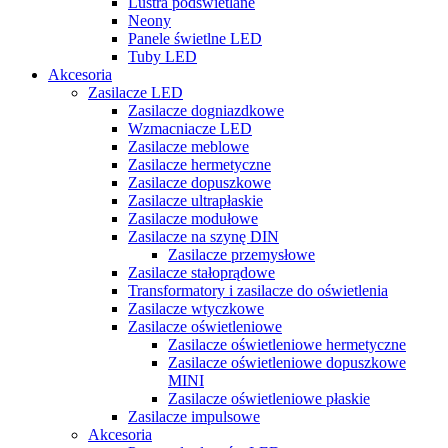
Lustra podświetlane
Neony
Panele świetlne LED
Tuby LED
Akcesoria
Zasilacze LED
Zasilacze dogniazdkowe
Wzmacniacze LED
Zasilacze meblowe
Zasilacze hermetyczne
Zasilacze dopuszkowe
Zasilacze ultrapłaskie
Zasilacze modułowe
Zasilacze na szynę DIN
Zasilacze przemysłowe
Zasilacze stałoprądowe
Transformatory i zasilacze do oświetlenia
Zasilacze wtyczkowe
Zasilacze oświetleniowe
Zasilacze oświetleniowe hermetyczne
Zasilacze oświetleniowe dopuszkowe
MINI
Zasilacze oświetleniowe płaskie
Zasilacze impulsowe
Akcesoria