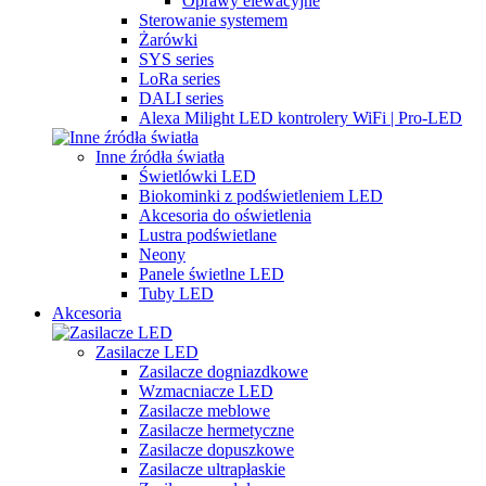
Oprawy elewacyjne
Sterowanie systemem
Żarówki
SYS series
LoRa series
DALI series
Alexa Milight LED kontrolery WiFi | Pro-LED
Inne źródła światła
Świetlówki LED
Biokominki z podświetleniem LED
Akcesoria do oświetlenia
Lustra podświetlane
Neony
Panele świetlne LED
Tuby LED
Akcesoria
Zasilacze LED
Zasilacze dogniazdkowe
Wzmacniacze LED
Zasilacze meblowe
Zasilacze hermetyczne
Zasilacze dopuszkowe
Zasilacze ultrapłaskie