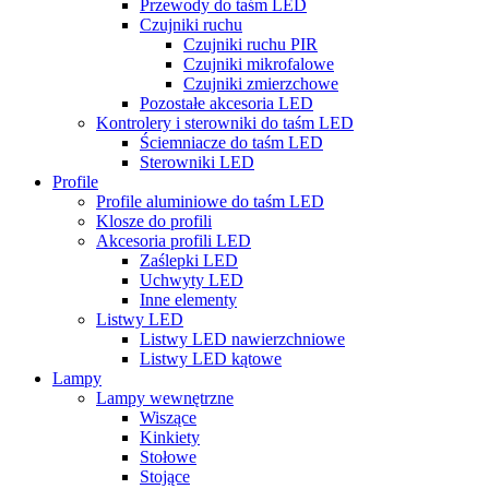
Przewody do taśm LED
Czujniki ruchu
Czujniki ruchu PIR
Czujniki mikrofalowe
Czujniki zmierzchowe
Pozostałe akcesoria LED
Kontrolery i sterowniki do taśm LED
Ściemniacze do taśm LED
Sterowniki LED
Profile
Profile aluminiowe do taśm LED
Klosze do profili
Akcesoria profili LED
Zaślepki LED
Uchwyty LED
Inne elementy
Listwy LED
Listwy LED nawierzchniowe
Listwy LED kątowe
Lampy
Lampy wewnętrzne
Wiszące
Kinkiety
Stołowe
Stojące