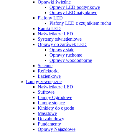
Oprawki świetlne
Oprawy LED podtynkowe
Oprawy LED natynkowe
Plafony LED
Plafony LED z czujnikiem ruchu
Ramki LED
Naświetlacze LED
Systemy oświetleniowe
Oprawy do żarówek LED
Oprawy stałe
Oprawy ruchome
Oprawy woododporne
Ścienne
Reflektorki
Łazienkowe
Lampy zewnętrzne
Naświetlacze LED
Sufitowe
Lampy Ogrodowe
Lampy stojące
Kinkiety do ogrodu
Masztowe
Do zabudowy
Fundamenty
Oprawy Najazdowe