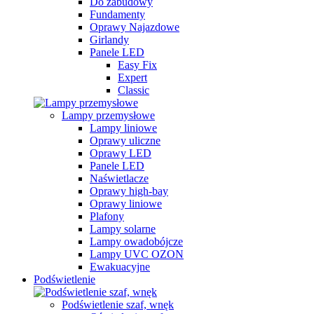
Do zabudowy
Fundamenty
Oprawy Najazdowe
Girlandy
Panele LED
Easy Fix
Expert
Classic
Lampy przemysłowe
Lampy liniowe
Oprawy uliczne
Oprawy LED
Panele LED
Naświetlacze
Oprawy high-bay
Oprawy liniowe
Plafony
Lampy solarne
Lampy owadobójcze
Lampy UVC OZON
Ewakuacyjne
Podświetlenie
Podświetlenie szaf, wnęk