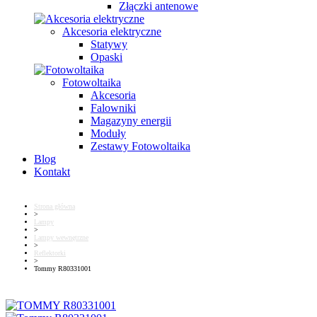
Złączki antenowe
Akcesoria elektryczne
Statywy
Opaski
Fotowoltaika
Akcesoria
Falowniki
Magazyny energii
Moduły
Zestawy Fotowoltaika
Blog
Kontakt
Strona główna
>
Lampy
>
Lampy wewnętrzne
>
Reflektorki
>
Tommy R80331001