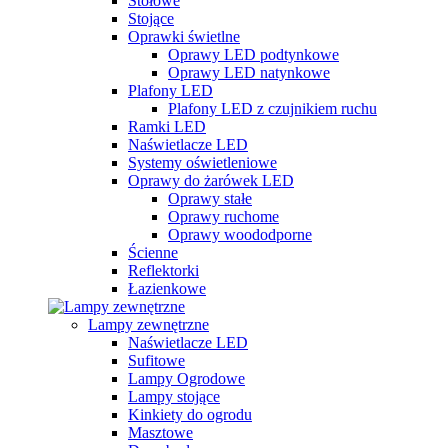
Stołowe
Stojące
Oprawki świetlne
Oprawy LED podtynkowe
Oprawy LED natynkowe
Plafony LED
Plafony LED z czujnikiem ruchu
Ramki LED
Naświetlacze LED
Systemy oświetleniowe
Oprawy do żarówek LED
Oprawy stałe
Oprawy ruchome
Oprawy woododporne
Ścienne
Reflektorki
Łazienkowe
Lampy zewnętrzne
Naświetlacze LED
Sufitowe
Lampy Ogrodowe
Lampy stojące
Kinkiety do ogrodu
Masztowe