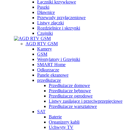
Łączniki krzywkowe
Puszki
Dławnice
Przewody przyłączeniowe
Listwy złączki
Rozdzielnice i skrzynki
Czujniki
AGD RTV GSM
Kamery
GSM
Wentylatory i Grzejniki
SMART Home
Odkurzacze
Panele ekranowe
przedłużacze
Przedłużacze domowe
Przedłużacze bębnowe
Przedłużacze ogrodowe
Listwy zasilające i przeciwprzepięciowe
Przedłużacze warsztatowe
SAT
Baterie
Organizery kabli
Uchwyty TV