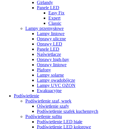
Girlandy
Panele LED
Easy Fix
Expert
Classic
Lampy przemysłowe
Lampy liniowe
Oprawy uliczne
Oprawy LED
Panele LED
Naświetlacze
Oprawy high-bay
Oprawy liniowe
Plafony
Lampy solarne
Lampy owadobójcze
Lampy UVC OZON
Ewakuacyjne
Podświetlenie
Podświetlenie szaf, wnęk
Oświetlenie szafy
Podświetlenie szafek kuchennych
Podświetlenie sufitu
Podświetlenie LED białe
Podświetlenie LED kolorowe