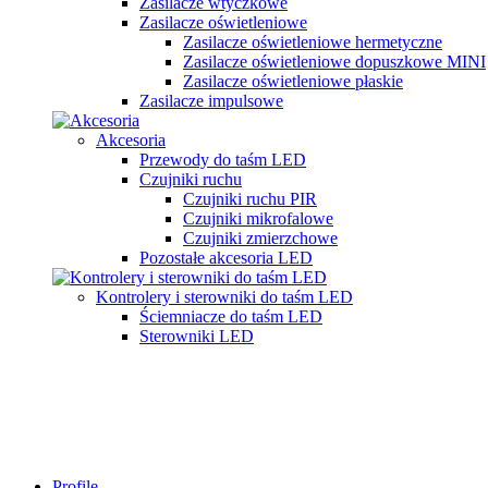
Zasilacze wtyczkowe
Zasilacze oświetleniowe
Zasilacze oświetleniowe hermetyczne
Zasilacze oświetleniowe dopuszkowe MINI
Zasilacze oświetleniowe płaskie
Zasilacze impulsowe
Akcesoria
Przewody do taśm LED
Czujniki ruchu
Czujniki ruchu PIR
Czujniki mikrofalowe
Czujniki zmierzchowe
Pozostałe akcesoria LED
Kontrolery i sterowniki do taśm LED
Ściemniacze do taśm LED
Sterowniki LED
Profile