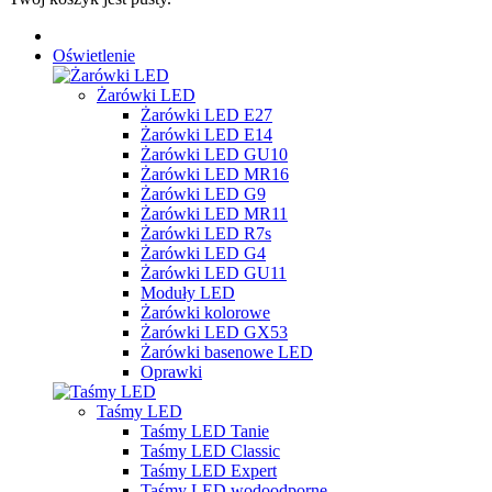
Oświetlenie
Żarówki LED
Żarówki LED E27
Żarówki LED E14
Żarówki LED GU10
Żarówki LED MR16
Żarówki LED G9
Żarówki LED MR11
Żarówki LED R7s
Żarówki LED G4
Żarówki LED GU11
Moduły LED
Żarówki kolorowe
Żarówki LED GX53
Żarówki basenowe LED
Oprawki
Taśmy LED
Taśmy LED Tanie
Taśmy LED Classic
Taśmy LED Expert
Taśmy LED wodoodporne