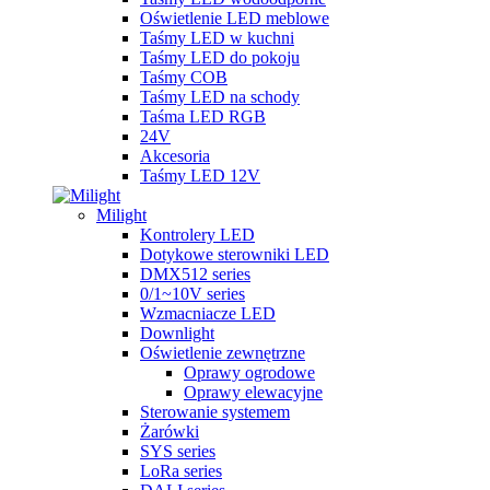
Oświetlenie LED meblowe
Taśmy LED w kuchni
Taśmy LED do pokoju
Taśmy COB
Taśmy LED na schody
Taśma LED RGB
24V
Akcesoria
Taśmy LED 12V
Milight
Kontrolery LED
Dotykowe sterowniki LED
DMX512 series
0/1~10V series
Wzmacniacze LED
Downlight
Oświetlenie zewnętrzne
Oprawy ogrodowe
Oprawy elewacyjne
Sterowanie systemem
Żarówki
SYS series
LoRa series