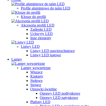
Profile aluminiowe do taśm LED
Klosze do profili
Akcesoria profili LED
Zaślepki LED
Uchwyty LED
Inne elementy
Listwy LED
Listwy LED nawierzchniowe
Listwy LED kątowe
Lampy
Lampy wewnętrzne
Wiszące
Kinkiety
Stołowe
Stojące
Oprawki świetlne
Oprawy LED podtynkowe
Oprawy LED natynkowe
Plafony LED