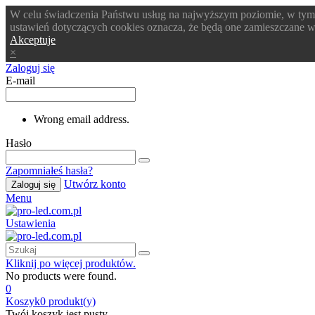
W celu świadczenia Państwu usług na najwyższym poziomie, w tym
ustawień dotyczących cookies oznacza, że będą one zamieszczane
Akceptuje
×
Zaloguj się
E-mail
Wrong email address.
Hasło
Zapomniałeś hasła?
Utwórz konto
Zaloguj się
Menu
Ustawienia
Kliknij po więcej produktów.
No products were found.
0
Koszyk
0
produkt(y)
Twój koszyk jest pusty.