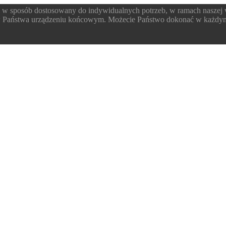
 w sposób dostosowany do indywidualnych potrzeb, w ramach naszej
 w Państwa urządzeniu końcowym. Możecie Państwo dokonać w każdym