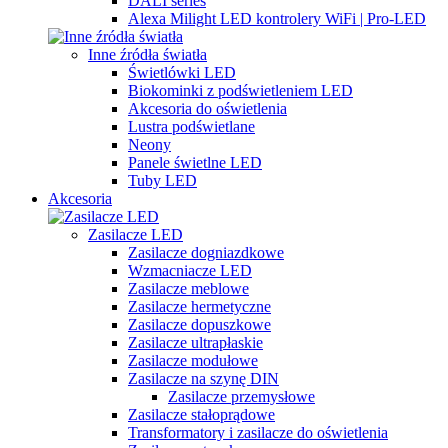
DALI series
Alexa Milight LED kontrolery WiFi | Pro-LED
Inne źródła światła
Świetlówki LED
Biokominki z podświetleniem LED
Akcesoria do oświetlenia
Lustra podświetlane
Neony
Panele świetlne LED
Tuby LED
Akcesoria
Zasilacze LED
Zasilacze dogniazdkowe
Wzmacniacze LED
Zasilacze meblowe
Zasilacze hermetyczne
Zasilacze dopuszkowe
Zasilacze ultrapłaskie
Zasilacze modułowe
Zasilacze na szynę DIN
Zasilacze przemysłowe
Zasilacze stałoprądowe
Transformatory i zasilacze do oświetlenia