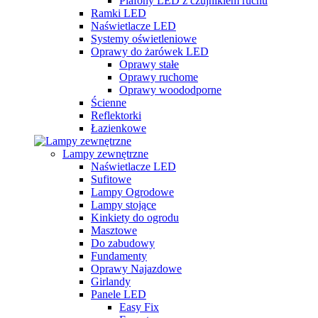
Plafony LED z czujnikiem ruchu
Ramki LED
Naświetlacze LED
Systemy oświetleniowe
Oprawy do żarówek LED
Oprawy stałe
Oprawy ruchome
Oprawy woododporne
Ścienne
Reflektorki
Łazienkowe
Lampy zewnętrzne
Naświetlacze LED
Sufitowe
Lampy Ogrodowe
Lampy stojące
Kinkiety do ogrodu
Masztowe
Do zabudowy
Fundamenty
Oprawy Najazdowe
Girlandy
Panele LED
Easy Fix