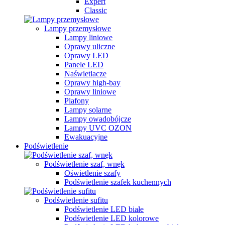
Expert
Classic
Lampy przemysłowe
Lampy liniowe
Oprawy uliczne
Oprawy LED
Panele LED
Naświetlacze
Oprawy high-bay
Oprawy liniowe
Plafony
Lampy solarne
Lampy owadobójcze
Lampy UVC OZON
Ewakuacyjne
Podświetlenie
Podświetlenie szaf, wnęk
Oświetlenie szafy
Podświetlenie szafek kuchennych
Podświetlenie sufitu
Podświetlenie LED białe
Podświetlenie LED kolorowe