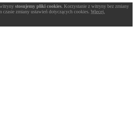
 witryny
stosujemy pliki cookies
. Korzystanie z witryny bez zmiany
 czasie zmiany ustawień dotyczących cookies.
Wiecej.