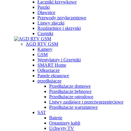
Łączniki krzywkowe
Puszki
Dławnice
Przewody przyłączeniowe
Listwy złączki
Rozdzielnice i skrzynki
Czujniki
AGD RTV GSM
Kamery
GSM
Wentylatory i Grzejniki
SMART Home
Odkurzacze
Panele ekranowe
przedłużacze
Przedłużacze domowe
Przedłużacze bębnowe
Przedłużacze ogrodowe
Listwy zasilające i przeciwprzepięciowe
Przedłużacze warsztatowe
SAT
Baterie
Organizery kabli
Uchwyty TV