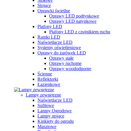
Stołowe
Stojące
Oprawki świetlne
Oprawy LED podtynkowe
Oprawy LED natynkowe
Plafony LED
Plafony LED z czujnikiem ruchu
Ramki LED
Naświetlacze LED
Systemy oświetleniowe
Oprawy do żarówek LED
Oprawy stałe
Oprawy ruchome
Oprawy woododporne
Ścienne
Reflektorki
Łazienkowe
Lampy zewnętrzne
Naświetlacze LED
Sufitowe
Lampy Ogrodowe
Lampy stojące
Kinkiety do ogrodu
Masztowe