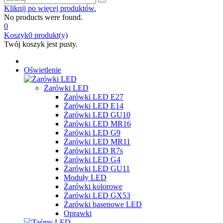
Kliknij po więcej produktów.
No products were found.
0
Koszyk
0
produkt(y)
Twój koszyk jest pusty.
Oświetlenie
Żarówki LED
Żarówki LED E27
Żarówki LED E14
Żarówki LED GU10
Żarówki LED MR16
Żarówki LED G9
Żarówki LED MR11
Żarówki LED R7s
Żarówki LED G4
Żarówki LED GU11
Moduły LED
Żarówki kolorowe
Żarówki LED GX53
Żarówki basenowe LED
Oprawki