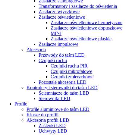
Zasilacze stałoprądowe
Transformatory i zasilacze do oświetlenia
Zasilacze wtyczkowe
Zasilacze oświetleniowe
Zasilacze oświetleniowe hermetyczne
Zasilacze oświetleniowe dopuszkowe
MINI
Zasilacze oświetleniowe płaskie
Zasilacze impulsowe
Akcesoria
Przewody do taśm LED
Czujniki ruchu
Czujniki ruchu PIR
Czujniki mikrofalowe
Czujniki zmierzchowe
Pozostałe akcesoria LED
Kontrolery i sterowniki do taśm LED
Ściemniacze do taśm LED
Sterowniki LED
Profile
Profile aluminiowe do taśm LED
Klosze do profili
Akcesoria profili LED
Zaślepki LED
Uchwyty LED