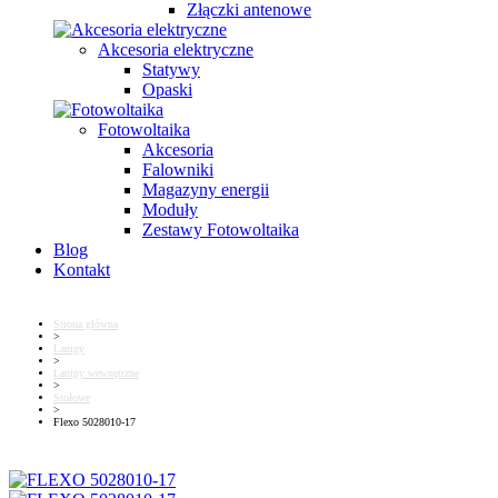
Złączki antenowe
Akcesoria elektryczne
Statywy
Opaski
Fotowoltaika
Akcesoria
Falowniki
Magazyny energii
Moduły
Zestawy Fotowoltaika
Blog
Kontakt
Strona główna
>
Lampy
>
Lampy wewnętrzne
>
Stołowe
>
Flexo 5028010-17