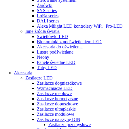
Sterowanie systemem
Żarówki
SYS series
LoRa series
DALI series
Alexa Milight LED kontrolery WiFi | Pro-LED
Inne źródła światła
Świetlówki LED
Biokominki z podświetleniem LED
Akcesoria do oświetlenia
Lustra podświetlane
Neony
Panele świetlne LED
Tuby LED
Akcesoria
Zasilacze LED
Zasilacze dogniazdkowe
Wzmacniacze LED
Zasilacze meblowe
Zasilacze hermetyczne
Zasilacze dopuszkowe
Zasilacze ultrapłaskie
Zasilacze modułowe
Zasilacze na szynę DIN
Zasilacze przemysłowe