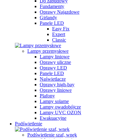
Do zabudowy
Fundamenty
Oprawy Najazdowe
Girlandy
Panele LED
Easy Fix
Expert
Classic
Lampy przemysłowe
Lampy liniowe
Oprawy uliczne
Oprawy LED
Panele LED
Naświetlacze
Oprawy high-bay
Oprawy liniowe
Plafony
Lampy solarne
Lampy owadobójcze
Lampy UVC OZON
Ewakuacyjne
Podświetlenie
Podświetlenie szaf, wnęk