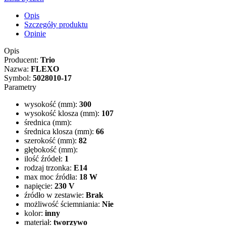
Opis
Szczegóły produktu
Opinie
Opis
Producent:
Trio
Nazwa:
FLEXO
Symbol:
5028010-17
Parametry
wysokość (mm):
300
wysokość klosza (mm):
107
średnica (mm):
średnica klosza (mm):
66
szerokość (mm):
82
głębokość (mm):
ilość źródeł:
1
rodzaj trzonka:
E14
max moc źródła:
18 W
napięcie:
230 V
źródło w zestawie:
Brak
możliwość ściemniania:
Nie
kolor:
inny
materiał:
tworzywo