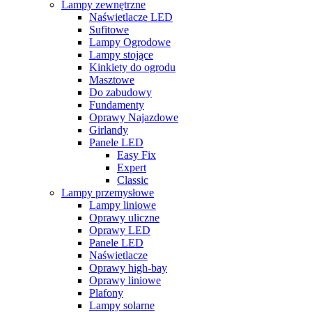
Lampy zewnętrzne
Naświetlacze LED
Sufitowe
Lampy Ogrodowe
Lampy stojące
Kinkiety do ogrodu
Masztowe
Do zabudowy
Fundamenty
Oprawy Najazdowe
Girlandy
Panele LED
Easy Fix
Expert
Classic
Lampy przemysłowe
Lampy liniowe
Oprawy uliczne
Oprawy LED
Panele LED
Naświetlacze
Oprawy high-bay
Oprawy liniowe
Plafony
Lampy solarne