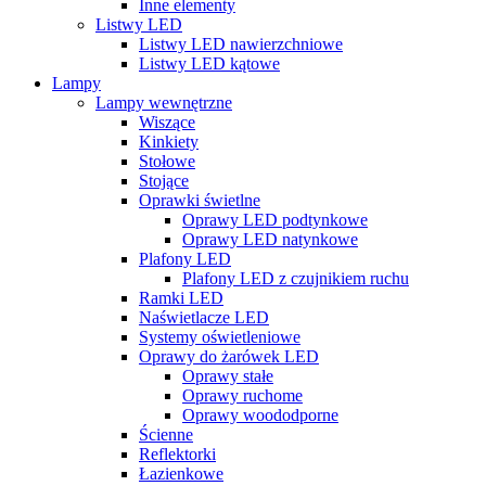
Inne elementy
Listwy LED
Listwy LED nawierzchniowe
Listwy LED kątowe
Lampy
Lampy wewnętrzne
Wiszące
Kinkiety
Stołowe
Stojące
Oprawki świetlne
Oprawy LED podtynkowe
Oprawy LED natynkowe
Plafony LED
Plafony LED z czujnikiem ruchu
Ramki LED
Naświetlacze LED
Systemy oświetleniowe
Oprawy do żarówek LED
Oprawy stałe
Oprawy ruchome
Oprawy woododporne
Ścienne
Reflektorki
Łazienkowe