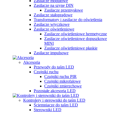
Zasilacze modułowe
Zasilacze na szynę DIN
Zasilacze przemysłowe
Zasilacze stałoprądowe
Transformatory i zasilacze do oświetlenia
Zasilacze wtyczkowe
Zasilacze oświetleniowe
Zasilacze oświetleniowe hermetyczne
Zasilacze oświetleniowe dopuszkowe
MINI
Zasilacze oświetleniowe płaskie
Zasilacze impulsowe
Akcesoria
Przewody do taśm LED
Czujniki ruchu
Czujniki ruchu PIR
Czujniki mikrofalowe
Czujniki zmierzchowe
Pozostałe akcesoria LED
Kontrolery i sterowniki do taśm LED
Ściemniacze do taśm LED
Sterowniki LED