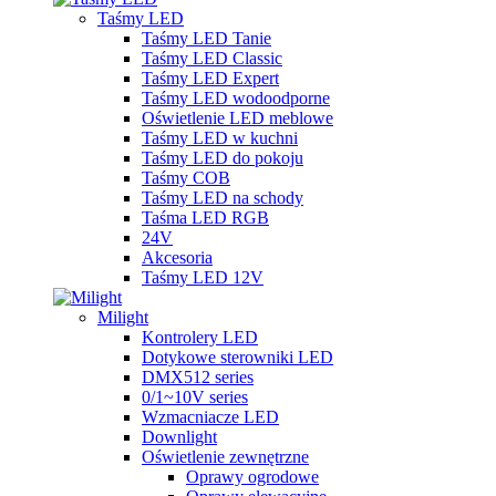
Taśmy LED
Taśmy LED Tanie
Taśmy LED Classic
Taśmy LED Expert
Taśmy LED wodoodporne
Oświetlenie LED meblowe
Taśmy LED w kuchni
Taśmy LED do pokoju
Taśmy COB
Taśmy LED na schody
Taśma LED RGB
24V
Akcesoria
Taśmy LED 12V
Milight
Kontrolery LED
Dotykowe sterowniki LED
DMX512 series
0/1~10V series
Wzmacniacze LED
Downlight
Oświetlenie zewnętrzne
Oprawy ogrodowe