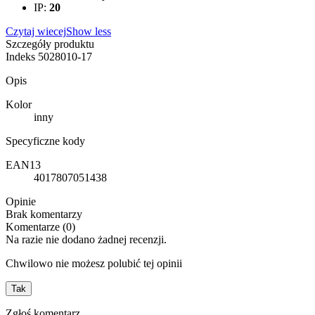
IP:
20
Czytaj wiecej
Show less
Szczegóły produktu
Indeks
5028010-17
Opis
Kolor
inny
Specyficzne kody
EAN13
4017807051438
Opinie
Brak komentarzy
Komentarze (0)
Na razie nie dodano żadnej recenzji.
Chwilowo nie możesz polubić tej opinii
Tak
Zgłoś komentarz