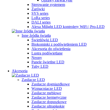
Oprawy elewacyjne
Sterowanie systemem
Żarówki
SYS series
LoRa series
DALI series
Alexa Milight LED kontrolery WiFi | Pro-LED
Inne źródła światła
Świetlówki LED
Biokominki z podświetleniem LED
Akcesoria do oświetlenia
Lustra podświetlane
Neony
Panele świetlne LED
Tuby LED
Akcesoria
Zasilacze LED
Zasilacze dogniazdkowe
Wzmacniacze LED
Zasilacze meblowe
Zasilacze hermetyczne
Zasilacze dopuszkowe
Zasilacze ultrapłaskie