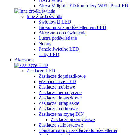
DALI series
Alexa Milight LED kontrolery WiFi | Pro-LED
Inne źródła światła
Świetlówki LED
Biokominki z podświetleniem LED
Akcesoria do oświetlenia
Lustra podświetlane
Neony
Panele świetlne LED
Tuby LED
Akcesoria
Zasilacze LED
Zasilacze dogniazdkowe
Wzmacniacze LED
Zasilacze meblowe
Zasilacze hermetyczne
Zasilacze dopuszkowe
Zasilacze ultrapłaskie
Zasilacze modułowe
Zasilacze na szynę DIN
Zasilacze przemysłowe
Zasilacze stałoprądowe
Transformatory i zasilacze do oświetlenia