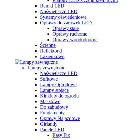
Plafony LED z czujnikiem ruchu
Ramki LED
Naświetlacze LED
Systemy oświetleniowe
Oprawy do żarówek LED
Oprawy stałe
Oprawy ruchome
Oprawy woododporne
Ścienne
Reflektorki
Łazienkowe
Lampy zewnętrzne
Naświetlacze LED
Sufitowe
Lampy Ogrodowe
Lampy stojące
Kinkiety do ogrodu
Masztowe
Do zabudowy
Fundamenty
Oprawy Najazdowe
Girlandy
Panele LED
Easy Fix