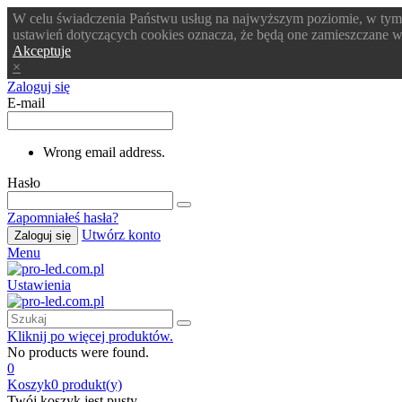
W celu świadczenia Państwu usług na najwyższym poziomie, w tym
ustawień dotyczących cookies oznacza, że będą one zamieszczane
Akceptuje
×
Zaloguj się
E-mail
Wrong email address.
Hasło
Zapomniałeś hasła?
Utwórz konto
Zaloguj się
Menu
Ustawienia
Kliknij po więcej produktów.
No products were found.
0
Koszyk
0
produkt(y)
Twój koszyk jest pusty.