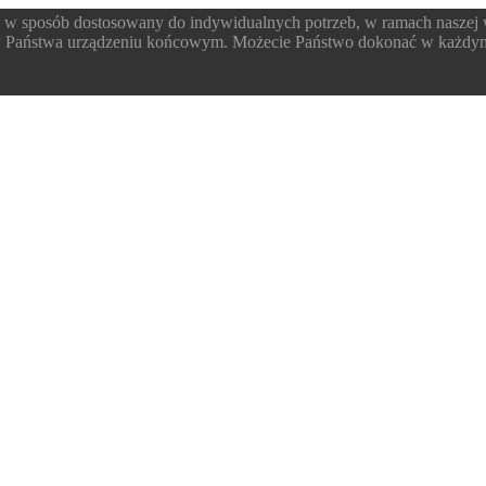
 w sposób dostosowany do indywidualnych potrzeb, w ramach naszej
 w Państwa urządzeniu końcowym. Możecie Państwo dokonać w każdym