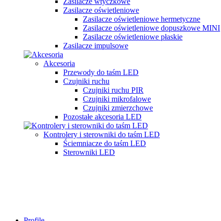
Zasilacze wtyczkowe
Zasilacze oświetleniowe
Zasilacze oświetleniowe hermetyczne
Zasilacze oświetleniowe dopuszkowe MINI
Zasilacze oświetleniowe płaskie
Zasilacze impulsowe
Akcesoria
Przewody do taśm LED
Czujniki ruchu
Czujniki ruchu PIR
Czujniki mikrofalowe
Czujniki zmierzchowe
Pozostałe akcesoria LED
Kontrolery i sterowniki do taśm LED
Ściemniacze do taśm LED
Sterowniki LED
Profile