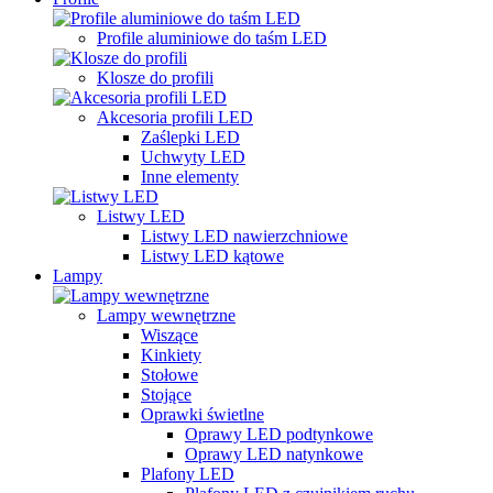
Profile aluminiowe do taśm LED
Klosze do profili
Akcesoria profili LED
Zaślepki LED
Uchwyty LED
Inne elementy
Listwy LED
Listwy LED nawierzchniowe
Listwy LED kątowe
Lampy
Lampy wewnętrzne
Wiszące
Kinkiety
Stołowe
Stojące
Oprawki świetlne
Oprawy LED podtynkowe
Oprawy LED natynkowe
Plafony LED