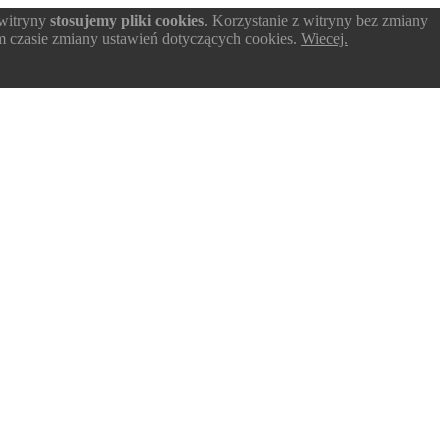
 witryny
stosujemy pliki cookies
. Korzystanie z witryny bez zmiany
 czasie zmiany ustawień dotyczących cookies.
Wiecej.