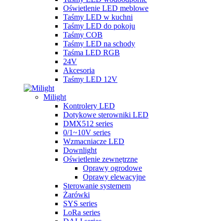
Oświetlenie LED meblowe
Taśmy LED w kuchni
Taśmy LED do pokoju
Taśmy COB
Taśmy LED na schody
Taśma LED RGB
24V
Akcesoria
Taśmy LED 12V
Milight
Kontrolery LED
Dotykowe sterowniki LED
DMX512 series
0/1~10V series
Wzmacniacze LED
Downlight
Oświetlenie zewnętrzne
Oprawy ogrodowe
Oprawy elewacyjne
Sterowanie systemem
Żarówki
SYS series
LoRa series