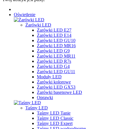
Oświetlenie
Żarówki LED
Żarówki LED E27
Żarówki LED E14
Żarówki LED GU10
Żarówki LED MR16
Żarówki LED G9
Żarówki LED MR11
Żarówki LED R7s
Żarówki LED G4
Żarówki LED GU11
Moduły LED
Żarówki kolorowe
Żarówki LED GX53
Żarówki basenowe LED
Oprawki
Taśmy LED
Taśmy LED Tanie
Taśmy LED Classic
Taśmy LED Expert
Taśmy LED wodoodporne