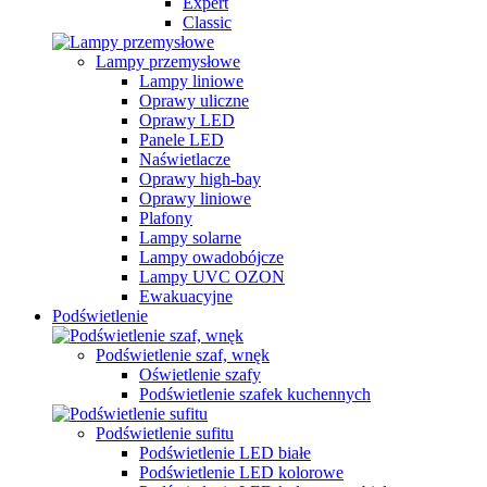
Expert
Classic
Lampy przemysłowe
Lampy liniowe
Oprawy uliczne
Oprawy LED
Panele LED
Naświetlacze
Oprawy high-bay
Oprawy liniowe
Plafony
Lampy solarne
Lampy owadobójcze
Lampy UVC OZON
Ewakuacyjne
Podświetlenie
Podświetlenie szaf, wnęk
Oświetlenie szafy
Podświetlenie szafek kuchennych
Podświetlenie sufitu
Podświetlenie LED białe
Podświetlenie LED kolorowe