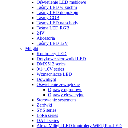
Oświetlenie LED meblowe
Taśmy LED w kuchni
Taśmy LED do pokoju
Taśmy COB
Taśmy LED na schody
Taśma LED RGB
24V
Akcesoria
Taśmy LED 12V
Milight
Kontrolery LED
Dotykowe sterowniki LED
DMX512 series
0/1~10V series
Wzmacniacze LED
Downlight
Oświetlenie zewnętrzne
Oprawy ogrodowe
Oprawy elewacyjne
Sterowanie systemem
Żarówki
SYS series
LoRa series
DALI series
Alexa Milight LED kontrolery WiFi | Pro-LED