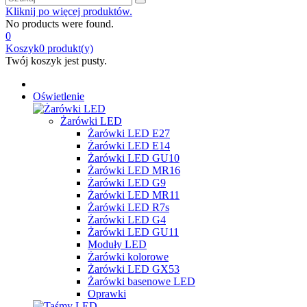
Kliknij po więcej produktów.
No products were found.
0
Koszyk
0
produkt(y)
Twój koszyk jest pusty.
Oświetlenie
Żarówki LED
Żarówki LED E27
Żarówki LED E14
Żarówki LED GU10
Żarówki LED MR16
Żarówki LED G9
Żarówki LED MR11
Żarówki LED R7s
Żarówki LED G4
Żarówki LED GU11
Moduły LED
Żarówki kolorowe
Żarówki LED GX53
Żarówki basenowe LED
Oprawki