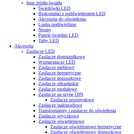
Inne źródła światła
Świetlówki LED
Biokominki z podświetleniem LED
Akcesoria do oświetlenia
Lustra podświetlane
Neony
Panele świetlne LED
Tuby LED
Akcesoria
Zasilacze LED
Zasilacze dogniazdkowe
Wzmacniacze LED
Zasilacze meblowe
Zasilacze hermetyczne
Zasilacze dopuszkowe
Zasilacze ultrapłaskie
Zasilacze modułowe
Zasilacze na szynę DIN
Zasilacze przemysłowe
Zasilacze stałoprądowe
Transformatory i zasilacze do oświetlenia
Zasilacze wtyczkowe
Zasilacze oświetleniowe
Zasilacze oświetleniowe hermetyczne
Zasilacze oświetleniowe dopuszkowe