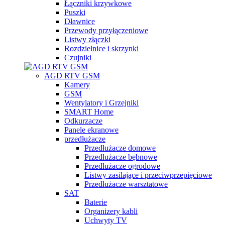
Łączniki krzywkowe
Puszki
Dławnice
Przewody przyłączeniowe
Listwy złączki
Rozdzielnice i skrzynki
Czujniki
AGD RTV GSM
Kamery
GSM
Wentylatory i Grzejniki
SMART Home
Odkurzacze
Panele ekranowe
przedłużacze
Przedłużacze domowe
Przedłużacze bębnowe
Przedłużacze ogrodowe
Listwy zasilające i przeciwprzepięciowe
Przedłużacze warsztatowe
SAT
Baterie
Organizery kabli
Uchwyty TV