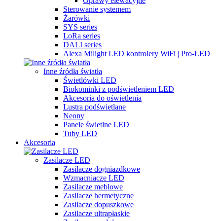
Oprawy elewacyjne
Sterowanie systemem
Żarówki
SYS series
LoRa series
DALI series
Alexa Milight LED kontrolery WiFi | Pro-LED
Inne źródła światła
Świetlówki LED
Biokominki z podświetleniem LED
Akcesoria do oświetlenia
Lustra podświetlane
Neony
Panele świetlne LED
Tuby LED
Akcesoria
Zasilacze LED
Zasilacze dogniazdkowe
Wzmacniacze LED
Zasilacze meblowe
Zasilacze hermetyczne
Zasilacze dopuszkowe
Zasilacze ultrapłaskie