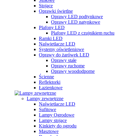
Stołowe
Stojące
Oprawki świetlne
Oprawy LED podtynkowe
Oprawy LED natynkowe
Plafony LED
Plafony LED z czujnikiem ruchu
Ramki LED
Naświetlacze LED
Systemy oświetleniowe
Oprawy do żarówek LED
Oprawy stałe
Oprawy ruchome
Oprawy woododporne
Ścienne
Reflektorki
Łazienkowe
Lampy zewnętrzne
Naświetlacze LED
Sufitowe
Lampy Ogrodowe
Lampy stojące
Kinkiety do ogrodu
Masztowe