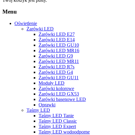
Twój koszyk jest pusty.
Menu
Oświetlenie
Żarówki LED
Żarówki LED E27
Żarówki LED E14
Żarówki LED GU10
Żarówki LED MR16
Żarówki LED G9
Żarówki LED MR11
Żarówki LED R7s
Żarówki LED G4
Żarówki LED GU11
Moduły LED
Żarówki kolorowe
Żarówki LED GX53
Żarówki basenowe LED
Oprawki
Taśmy LED
Taśmy LED Tanie
Taśmy LED Classic
Taśmy LED Expert
Taśmy LED wodoodporne