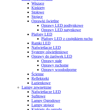
Wiszące
Kinkiety
Stołowe
Stojące
Oprawki świetlne
Oprawy LED podtynkowe
Oprawy LED natynkowe
Plafony LED
Plafony LED z czujnikiem ruchu
Ramki LED
Naświetlacze LED
Systemy oświetleniowe
Oprawy do żarówek LED
Oprawy stałe
Oprawy ruchome
Oprawy woododporne
Ścienne
Reflektorki
Łazienkowe
Lampy zewnętrzne
Naświetlacze LED
Sufitowe
Lampy Ogrodowe
Lampy stojące
Kinkiety do ogrodu