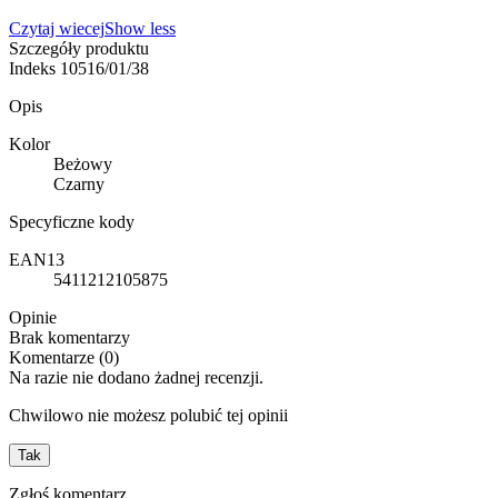
Czytaj wiecej
Show less
Szczegóły produktu
Indeks
10516/01/38
Opis
Kolor
Beżowy
Czarny
Specyficzne kody
EAN13
5411212105875
Opinie
Brak komentarzy
Komentarze (0)
Na razie nie dodano żadnej recenzji.
Chwilowo nie możesz polubić tej opinii
Tak
Zgłoś komentarz