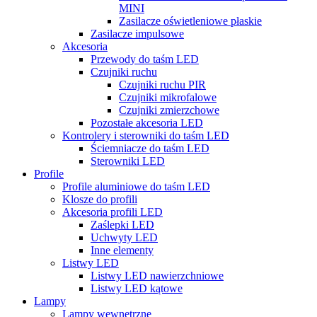
MINI
Zasilacze oświetleniowe płaskie
Zasilacze impulsowe
Akcesoria
Przewody do taśm LED
Czujniki ruchu
Czujniki ruchu PIR
Czujniki mikrofalowe
Czujniki zmierzchowe
Pozostałe akcesoria LED
Kontrolery i sterowniki do taśm LED
Ściemniacze do taśm LED
Sterowniki LED
Profile
Profile aluminiowe do taśm LED
Klosze do profili
Akcesoria profili LED
Zaślepki LED
Uchwyty LED
Inne elementy
Listwy LED
Listwy LED nawierzchniowe
Listwy LED kątowe
Lampy
Lampy wewnętrzne