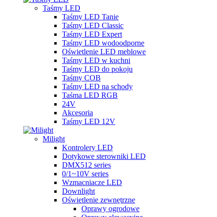
Taśmy LED
Taśmy LED Tanie
Taśmy LED Classic
Taśmy LED Expert
Taśmy LED wodoodporne
Oświetlenie LED meblowe
Taśmy LED w kuchni
Taśmy LED do pokoju
Taśmy COB
Taśmy LED na schody
Taśma LED RGB
24V
Akcesoria
Taśmy LED 12V
Milight
Kontrolery LED
Dotykowe sterowniki LED
DMX512 series
0/1~10V series
Wzmacniacze LED
Downlight
Oświetlenie zewnętrzne
Oprawy ogrodowe