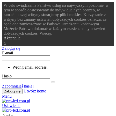
W celu świadczenia Państwu usług na najwyższym poziomie, w
tym w sposób dostosowany do indywidualnych potrzeb, w
ramach naszej witryny
stosujemy pliki cookies
. Korzystanie z
witryny bez zmiany ustawień dotyczących cookies oznacza, że
będą one zamieszczane w Państwa urządzeniu końcowym.
Możecie Państwo dokonać w każdym czasie zmiany ustawień
dotyczących cookies.
Wiecej.
Akceptuje
×
Zaloguj się
E-mail
Wrong email address.
Hasło
Zapomniałeś hasła?
Utwórz konto
Zaloguj się
Menu
Ustawienia