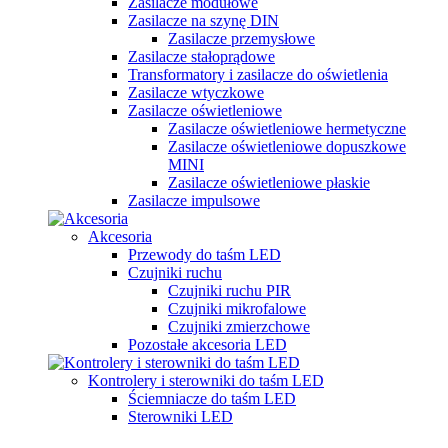
Zasilacze modułowe
Zasilacze na szynę DIN
Zasilacze przemysłowe
Zasilacze stałoprądowe
Transformatory i zasilacze do oświetlenia
Zasilacze wtyczkowe
Zasilacze oświetleniowe
Zasilacze oświetleniowe hermetyczne
Zasilacze oświetleniowe dopuszkowe
MINI
Zasilacze oświetleniowe płaskie
Zasilacze impulsowe
Akcesoria
Przewody do taśm LED
Czujniki ruchu
Czujniki ruchu PIR
Czujniki mikrofalowe
Czujniki zmierzchowe
Pozostałe akcesoria LED
Kontrolery i sterowniki do taśm LED
Ściemniacze do taśm LED
Sterowniki LED