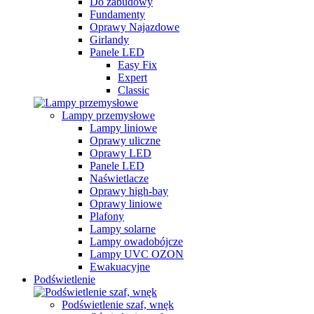
Do zabudowy
Fundamenty
Oprawy Najazdowe
Girlandy
Panele LED
Easy Fix
Expert
Classic
Lampy przemysłowe
Lampy liniowe
Oprawy uliczne
Oprawy LED
Panele LED
Naświetlacze
Oprawy high-bay
Oprawy liniowe
Plafony
Lampy solarne
Lampy owadobójcze
Lampy UVC OZON
Ewakuacyjne
Podświetlenie
Podświetlenie szaf, wnęk