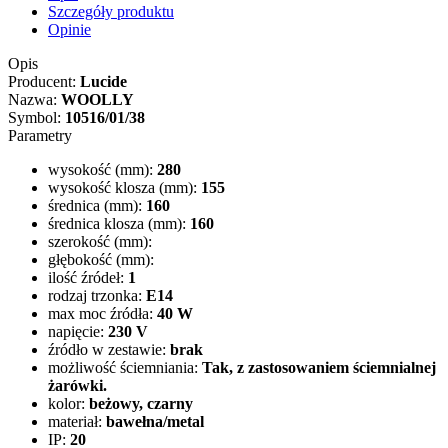
Szczegóły produktu
Opinie
Opis
Producent:
Lucide
Nazwa:
WOOLLY
Symbol:
10516/01/38
Parametry
wysokość (mm):
280
wysokość klosza (mm):
155
średnica (mm):
160
średnica klosza (mm):
160
szerokość (mm):
głębokość (mm):
ilość źródeł:
1
rodzaj trzonka:
E14
max moc źródła:
40 W
napięcie:
230 V
źródło w zestawie:
brak
możliwość ściemniania:
Tak, z zastosowaniem ściemnialnej
żarówki.
kolor:
beżowy, czarny
materiał:
bawełna/metal
IP:
20