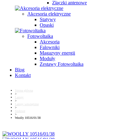
Złączki antenowe
Akcesoria elektryczne
Statywy
Opaski
Fotowoltaika
Akcesoria
Falowniki
Magazyny energii
Moduły
Zestawy Fotowoltaika
Blog
Kontakt
Strona główna
>
Lampy
>
Lampy wewnętrzne
>
Stołowe
>
Woolly 10516/01/38