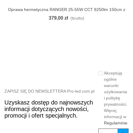
Oprawa hermetyczna RANGER 25-55W CCT 8250lm 150cm z
Pokaż
mikrofalowym czujnikiem ruchu MC137D B PRIME
379,00 zł
(brutto)
Akceptuję
ogólne
warunki
ZAPISZ SIĘ DO NEWSLETTERA Pro-led.com.pl
użytkowania
i politykę
Uzyskasz dostęp do najnowszych
prywatności.
informacji dotyczących nowości,
Więcej
promocji i ofert specjalnych.
informacji w
Regulaminie.