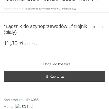
Strona główna
>
*Łącznik do szynoprzewodów 1f trójnik (biały)
*Łącznik do szynoprzewodów 1f trójnik
(biały)
11,30 zł
(brutto)
Dodaj do koszyka
Kup teraz
Czytaj wiecej
Kod produktu:
ID-6088
Marka: