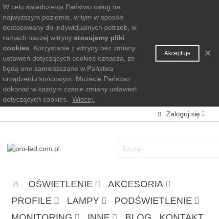
W celu świadczenia Państwu usług na
najwyższym poziomie, w tym w sposób
dostosowany do indywidualnych potrzeb, w
ramach naszej witryny
stosujemy pliki
cookies
. Korzystanie z witryny bez zmiany
×
Akceptuje
ustawień dotyczących cookies oznacza, że
będą one zamieszczane w Państwa
urządzeniu końcowym. Możecie Państwo
dokonać w każdym czasie zmiany ustawień
dotyczących cookies.
Wiecej.
Zaloguj się
OŚWIETLENIE
AKCESORIA
PROFILE
LAMPY
PODŚWIETLENIE
MONITORING
INNE
BLOG
KONTAKT