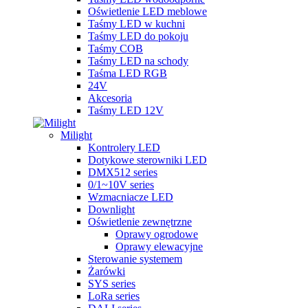
Oświetlenie LED meblowe
Taśmy LED w kuchni
Taśmy LED do pokoju
Taśmy COB
Taśmy LED na schody
Taśma LED RGB
24V
Akcesoria
Taśmy LED 12V
Milight
Kontrolery LED
Dotykowe sterowniki LED
DMX512 series
0/1~10V series
Wzmacniacze LED
Downlight
Oświetlenie zewnętrzne
Oprawy ogrodowe
Oprawy elewacyjne
Sterowanie systemem
Żarówki
SYS series
LoRa series