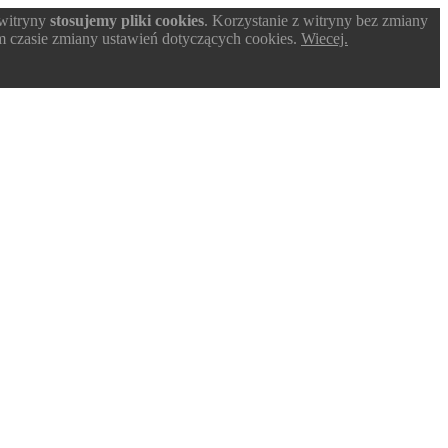
 witryny
stosujemy pliki cookies
. Korzystanie z witryny bez zmiany
 czasie zmiany ustawień dotyczących cookies.
Wiecej.