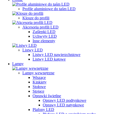
Profile aluminiowe do taśm LED
Klosze do profili
Akcesoria profili LED
Zaślepki LED
Uchwyty LED
Inne elementy
Listwy LED
Listwy LED nawierzchniowe
Listwy LED kątowe
Lampy
Lampy wewnętrzne
Wiszące
Kinkiety
Stołowe
Stojące
Oprawki świetlne
Oprawy LED podtynkowe
Oprawy LED natynkowe
Plafony LED