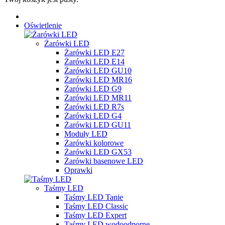
Oświetlenie
Żarówki LED
Żarówki LED E27
Żarówki LED E14
Żarówki LED GU10
Żarówki LED MR16
Żarówki LED G9
Żarówki LED MR11
Żarówki LED R7s
Żarówki LED G4
Żarówki LED GU11
Moduły LED
Żarówki kolorowe
Żarówki LED GX53
Żarówki basenowe LED
Oprawki
Taśmy LED
Taśmy LED Tanie
Taśmy LED Classic
Taśmy LED Expert
Taśmy LED wodoodporne