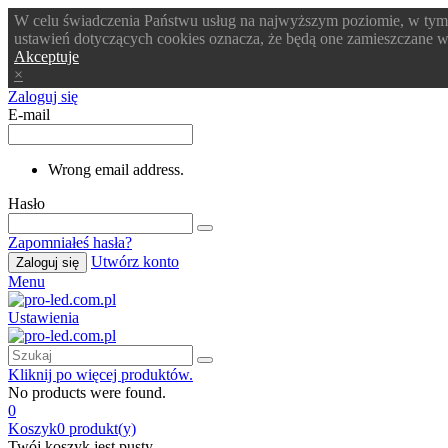
W celu świadczenia Państwu usług na najwyższym poziomie, w tym
ustawień dotyczących cookies oznacza, że będą one zamieszczane
Akceptuje
×
Zaloguj się
E-mail
Wrong email address.
Hasło
Zapomniałeś hasła?
Utwórz konto
Zaloguj się
Menu
Ustawienia
Kliknij po więcej produktów.
No products were found.
0
Koszyk
0
produkt(y)
Twój koszyk jest pusty.