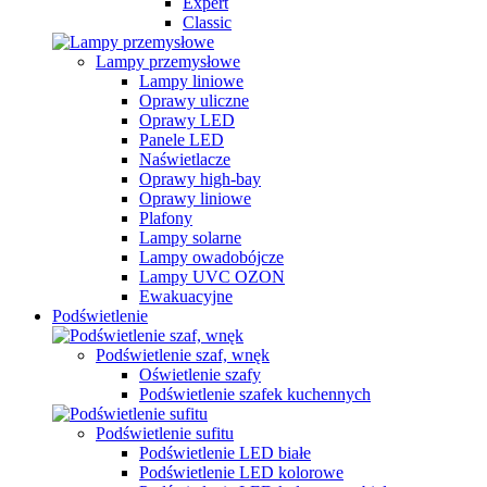
Expert
Classic
Lampy przemysłowe
Lampy liniowe
Oprawy uliczne
Oprawy LED
Panele LED
Naświetlacze
Oprawy high-bay
Oprawy liniowe
Plafony
Lampy solarne
Lampy owadobójcze
Lampy UVC OZON
Ewakuacyjne
Podświetlenie
Podświetlenie szaf, wnęk
Oświetlenie szafy
Podświetlenie szafek kuchennych
Podświetlenie sufitu
Podświetlenie LED białe
Podświetlenie LED kolorowe