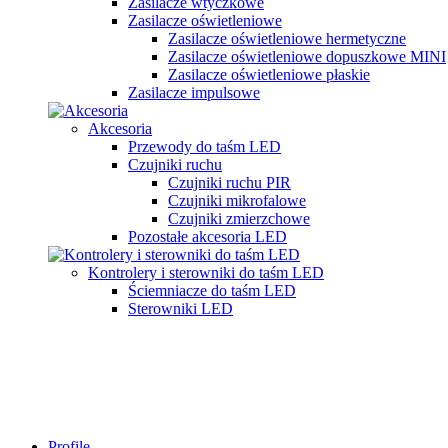
Zasilacze wtyczkowe
Zasilacze oświetleniowe
Zasilacze oświetleniowe hermetyczne
Zasilacze oświetleniowe dopuszkowe MINI
Zasilacze oświetleniowe płaskie
Zasilacze impulsowe
Akcesoria
Przewody do taśm LED
Czujniki ruchu
Czujniki ruchu PIR
Czujniki mikrofalowe
Czujniki zmierzchowe
Pozostałe akcesoria LED
Kontrolery i sterowniki do taśm LED
Ściemniacze do taśm LED
Sterowniki LED
Profile