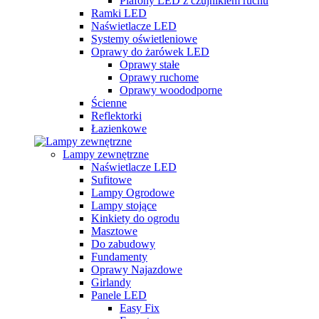
Plafony LED z czujnikiem ruchu
Ramki LED
Naświetlacze LED
Systemy oświetleniowe
Oprawy do żarówek LED
Oprawy stałe
Oprawy ruchome
Oprawy woododporne
Ścienne
Reflektorki
Łazienkowe
Lampy zewnętrzne
Naświetlacze LED
Sufitowe
Lampy Ogrodowe
Lampy stojące
Kinkiety do ogrodu
Masztowe
Do zabudowy
Fundamenty
Oprawy Najazdowe
Girlandy
Panele LED
Easy Fix