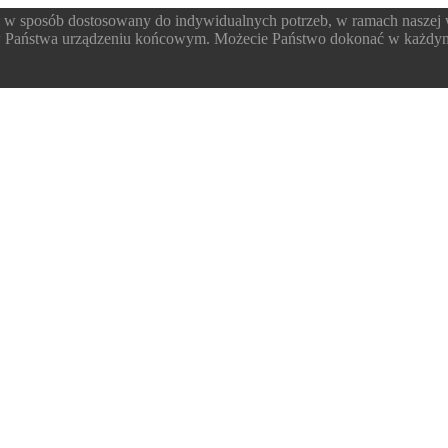
 w sposób dostosowany do indywidualnych potrzeb, w ramach naszej
 w Państwa urządzeniu końcowym. Możecie Państwo dokonać w każdym