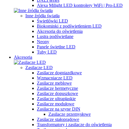
DALI series
Alexa Milight LED kontrolery WiFi | Pro-LED
Inne źródła światła
Świetlówki LED
Biokominki z podświetleniem LED
Akcesoria do oświetlenia
Lustra podświetlane
Neony
Panele świetlne LED
Tuby LED
Akcesoria
Zasilacze LED
Zasilacze dogniazdkowe
Wzmacniacze LED
Zasilacze meblowe
Zasilacze hermetyczne
Zasilacze dopuszkowe
Zasilacze ultrapłaskie
Zasilacze modułowe
Zasilacze na szynę DIN
Zasilacze przemysłowe
Zasilacze stałoprądowe
Transformatory i zasilacze do oświetlenia