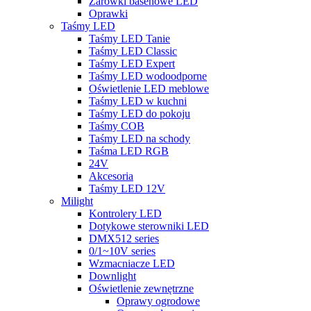
Żarówki basenowe LED
Oprawki
Taśmy LED
Taśmy LED Tanie
Taśmy LED Classic
Taśmy LED Expert
Taśmy LED wodoodporne
Oświetlenie LED meblowe
Taśmy LED w kuchni
Taśmy LED do pokoju
Taśmy COB
Taśmy LED na schody
Taśma LED RGB
24V
Akcesoria
Taśmy LED 12V
Milight
Kontrolery LED
Dotykowe sterowniki LED
DMX512 series
0/1~10V series
Wzmacniacze LED
Downlight
Oświetlenie zewnętrzne
Oprawy ogrodowe