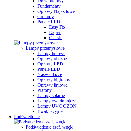
Do zabudowy
Fundamenty
Oprawy Najazdowe
Girlandy
Panele LED
Easy Fix
Expert
Classic
Lampy przemysłowe
Lampy liniowe
Oprawy uliczne
Oprawy LED
Panele LED
Naświetlacze
Oprawy high-bay
Oprawy liniowe
Plafony
Lampy solarne
Lampy owadobójcze
Lampy UVC OZON
Ewakuacyjne
Podświetlenie
Podświetlenie szaf, wnęk