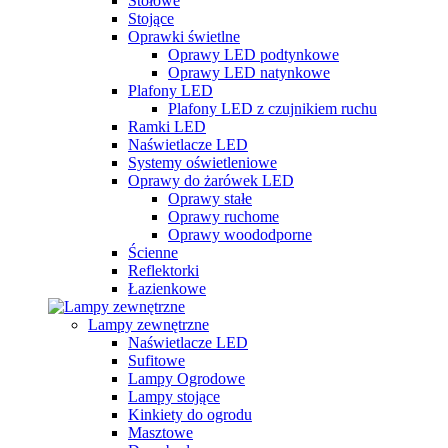
Stołowe
Stojące
Oprawki świetlne
Oprawy LED podtynkowe
Oprawy LED natynkowe
Plafony LED
Plafony LED z czujnikiem ruchu
Ramki LED
Naświetlacze LED
Systemy oświetleniowe
Oprawy do żarówek LED
Oprawy stałe
Oprawy ruchome
Oprawy woododporne
Ścienne
Reflektorki
Łazienkowe
Lampy zewnętrzne
Naświetlacze LED
Sufitowe
Lampy Ogrodowe
Lampy stojące
Kinkiety do ogrodu
Masztowe