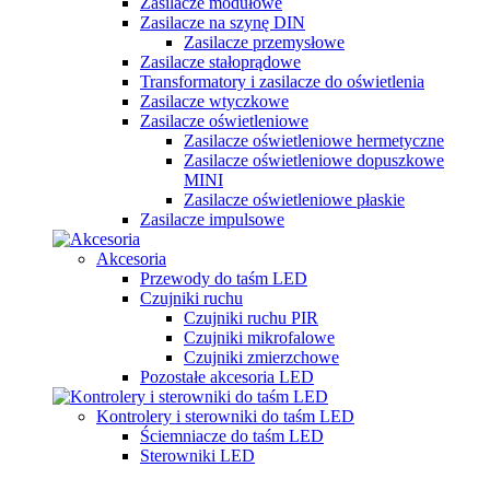
Zasilacze modułowe
Zasilacze na szynę DIN
Zasilacze przemysłowe
Zasilacze stałoprądowe
Transformatory i zasilacze do oświetlenia
Zasilacze wtyczkowe
Zasilacze oświetleniowe
Zasilacze oświetleniowe hermetyczne
Zasilacze oświetleniowe dopuszkowe
MINI
Zasilacze oświetleniowe płaskie
Zasilacze impulsowe
Akcesoria
Przewody do taśm LED
Czujniki ruchu
Czujniki ruchu PIR
Czujniki mikrofalowe
Czujniki zmierzchowe
Pozostałe akcesoria LED
Kontrolery i sterowniki do taśm LED
Ściemniacze do taśm LED
Sterowniki LED