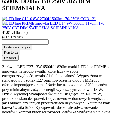
6500K 1820lm 170-250V A65 DIM
ŚCIEMNIALNA
41,91 zł
(brutto)
(41,91 zł szt)
Dodaj do koszyka
Kup teraz
Żarówka LED E27 13W 6500K 1820lm marki LED line PRIME to
innowacyjne źródło światła, które łączy w sobie
energooszczędność, trwałość i funkcjonalność. Wyposażona w
standardowy trzonek E27 oraz nowoczesne diody SMD2835,
oferuje imponujący strumień świetlny na poziomie 1820 lumenów
przy minimalnym zużyciu energii wynoszącym zaledwie 13 W.
Dzięki wysokiej wydajności świetlnej, sięgającej aż 140 lm/W,
produkt doskonale sprawdzi się zarówno w domowych wnętrzach,
jak i biurach czy innych przestrzeniach użytkowych. Neutralna biała
barwa światła (6500 K) zapewnia doskonałe odwzorowanie
kolorów i komfort pracy wzrokowej. Żarówka wyróżnia się funkcją