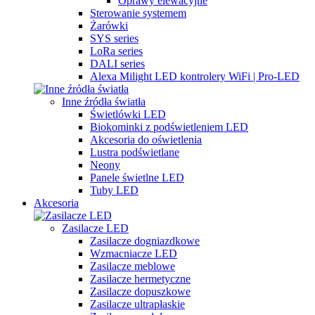
Oprawy elewacyjne
Sterowanie systemem
Żarówki
SYS series
LoRa series
DALI series
Alexa Milight LED kontrolery WiFi | Pro-LED
Inne źródła światła
Świetlówki LED
Biokominki z podświetleniem LED
Akcesoria do oświetlenia
Lustra podświetlane
Neony
Panele świetlne LED
Tuby LED
Akcesoria
Zasilacze LED
Zasilacze dogniazdkowe
Wzmacniacze LED
Zasilacze meblowe
Zasilacze hermetyczne
Zasilacze dopuszkowe
Zasilacze ultrapłaskie