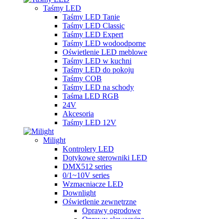
Taśmy LED
Taśmy LED Tanie
Taśmy LED Classic
Taśmy LED Expert
Taśmy LED wodoodporne
Oświetlenie LED meblowe
Taśmy LED w kuchni
Taśmy LED do pokoju
Taśmy COB
Taśmy LED na schody
Taśma LED RGB
24V
Akcesoria
Taśmy LED 12V
Milight
Kontrolery LED
Dotykowe sterowniki LED
DMX512 series
0/1~10V series
Wzmacniacze LED
Downlight
Oświetlenie zewnętrzne
Oprawy ogrodowe