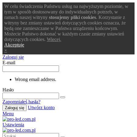
W celu świadczenia Państwu usług na najwyższym poziomie, w
tym w sposób dostosowany do indywidualnych potrzeb, w
ramach naszej witryny
stosujemy pliki cookies
. Korzystanie z
witryny bez zmiany ustawień dotyczących cookies oznacza, że
będą one zamieszczane w Państwa urządzeniu końcowym.
Możecie Państwo dokonać w każdym czasie zmiany ustawień
dotyczących cookies.
Wiecej.
Akceptuje
×
Zaloguj się
E-mail
Wrong email address.
Hasło
Zapomniałeś hasła?
Utwórz konto
Zaloguj się
Menu
Ustawienia