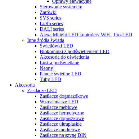
Oprawy elewacyjne
Sterowanie systemem
Żarówki
SYS series
LoRa series
DALI series
Alexa Milight LED kontrolery WiFi | Pro-LED
Inne źródła światła
Świetlówki LED
Biokominki z podświetleniem LED
Akcesoria do oświetlenia
Lustra podświetlane
Neony
Panele świetlne LED
Tuby LED
Akcesoria
Zasilacze LED
Zasilacze dogniazdkowe
Wzmacniacze LED
Zasilacze meblowe
Zasilacze hermetyczne
Zasilacze dopuszkowe
Zasilacze ultrapłaskie
Zasilacze modułowe
Zasilacze na szynę DIN