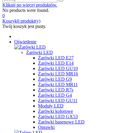
Kliknij po więcej produktów.
No products were found.
0
Koszyk
0
produkt(y)
Twój koszyk jest pusty.
Oświetlenie
Żarówki LED
Żarówki LED E27
Żarówki LED E14
Żarówki LED GU10
Żarówki LED MR16
Żarówki LED G9
Żarówki LED MR11
Żarówki LED R7s
Żarówki LED G4
Żarówki LED GU11
Moduły LED
Żarówki kolorowe
Żarówki LED GX53
Żarówki basenowe LED
Oprawki