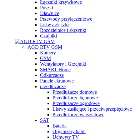
Łączniki krzywkowe
Puszki
Dławnice
Przewody przyłączeniowe
Listwy złączki
Rozdzielnice i skrzynki
Czujniki
AGD RTV GSM
Kamery
GSM
Wentylatory i Grzejniki
SMART Home
Odkurzacze
Panele ekranowe
przedłużacze
Przedłużacze domowe
Przedłużacze bębnowe
Przedłużacze ogrodowe
Listwy zasilające i przeciwprzepięciowe
Przedłużacze warsztatowe
SAT
Baterie
Organizery kabli
Uchwyty TV