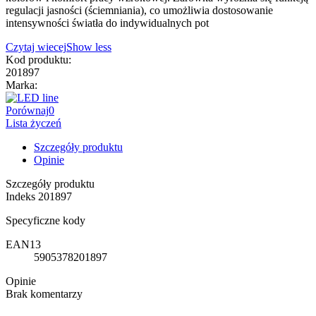
regulacji jasności (ściemniania), co umożliwia dostosowanie
intensywności światła do indywidualnych pot
Czytaj wiecej
Show less
Kod produktu:
201897
Marka:
Porównaj
0
Lista życzeń
Szczegóły produktu
Opinie
Szczegóły produktu
Indeks
201897
Specyficzne kody
EAN13
5905378201897
Opinie
Brak komentarzy