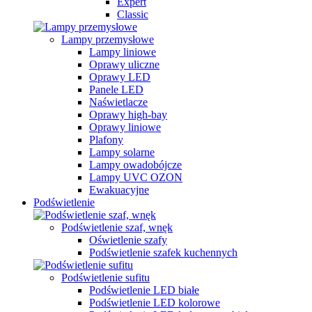
Expert
Classic
Lampy przemysłowe
Lampy liniowe
Oprawy uliczne
Oprawy LED
Panele LED
Naświetlacze
Oprawy high-bay
Oprawy liniowe
Plafony
Lampy solarne
Lampy owadobójcze
Lampy UVC OZON
Ewakuacyjne
Podświetlenie
Podświetlenie szaf, wnęk
Oświetlenie szafy
Podświetlenie szafek kuchennych
Podświetlenie sufitu
Podświetlenie LED białe
Podświetlenie LED kolorowe