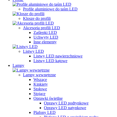
Profile aluminiowe do taśm LED
Klosze do profili
Akcesoria profili LED
Zaślepki LED
Uchwyty LED
Inne elementy
Listwy LED
Listwy LED nawierzchniowe
Listwy LED kątowe
Lampy
Lampy wewnętrzne
Wiszące
Kinkiety
Stołowe
Stojące
Oprawki świetlne
Oprawy LED podtynkowe
Oprawy LED natynkowe
Plafony LED