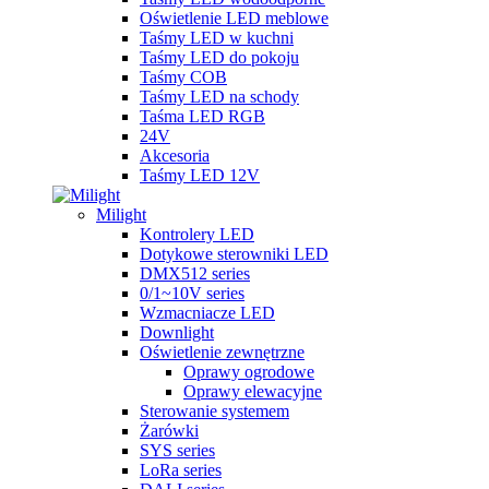
Oświetlenie LED meblowe
Taśmy LED w kuchni
Taśmy LED do pokoju
Taśmy COB
Taśmy LED na schody
Taśma LED RGB
24V
Akcesoria
Taśmy LED 12V
Milight
Kontrolery LED
Dotykowe sterowniki LED
DMX512 series
0/1~10V series
Wzmacniacze LED
Downlight
Oświetlenie zewnętrzne
Oprawy ogrodowe
Oprawy elewacyjne
Sterowanie systemem
Żarówki
SYS series
LoRa series