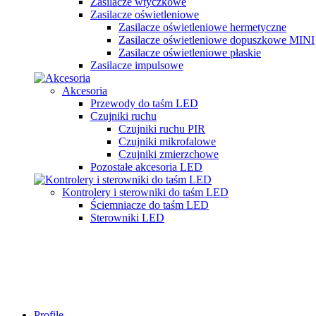
Zasilacze wtyczkowe
Zasilacze oświetleniowe
Zasilacze oświetleniowe hermetyczne
Zasilacze oświetleniowe dopuszkowe MINI
Zasilacze oświetleniowe płaskie
Zasilacze impulsowe
Akcesoria
Przewody do taśm LED
Czujniki ruchu
Czujniki ruchu PIR
Czujniki mikrofalowe
Czujniki zmierzchowe
Pozostałe akcesoria LED
Kontrolery i sterowniki do taśm LED
Ściemniacze do taśm LED
Sterowniki LED
Profile