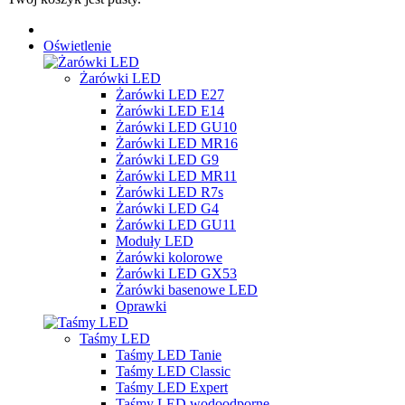
Oświetlenie
Żarówki LED
Żarówki LED E27
Żarówki LED E14
Żarówki LED GU10
Żarówki LED MR16
Żarówki LED G9
Żarówki LED MR11
Żarówki LED R7s
Żarówki LED G4
Żarówki LED GU11
Moduły LED
Żarówki kolorowe
Żarówki LED GX53
Żarówki basenowe LED
Oprawki
Taśmy LED
Taśmy LED Tanie
Taśmy LED Classic
Taśmy LED Expert
Taśmy LED wodoodporne