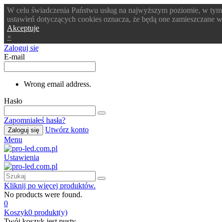
W celu świadczenia Państwu usług na najwyższym poziomie, w tym
ustawień dotyczących cookies oznacza, że będą one zamieszczane
Akceptuje
×
Zaloguj się
E-mail
Wrong email address.
Hasło
Zapomniałeś hasła?
Utwórz konto
Zaloguj się
Menu
Ustawienia
Kliknij po więcej produktów.
No products were found.
0
Koszyk
0
produkt(y)
Twój koszyk jest pusty.