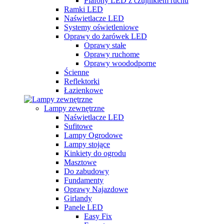
Plafony LED z czujnikiem ruchu
Ramki LED
Naświetlacze LED
Systemy oświetleniowe
Oprawy do żarówek LED
Oprawy stałe
Oprawy ruchome
Oprawy woododporne
Ścienne
Reflektorki
Łazienkowe
Lampy zewnętrzne
Naświetlacze LED
Sufitowe
Lampy Ogrodowe
Lampy stojące
Kinkiety do ogrodu
Masztowe
Do zabudowy
Fundamenty
Oprawy Najazdowe
Girlandy
Panele LED
Easy Fix