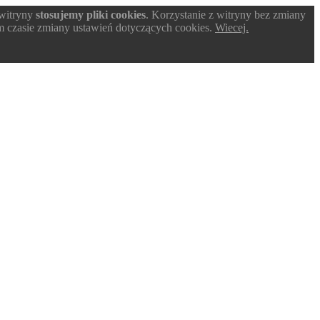
 witryny
stosujemy pliki cookies
. Korzystanie z witryny bez zmiany
 czasie zmiany ustawień dotyczących cookies.
Wiecej.