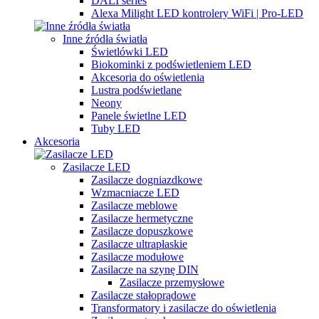
DALI series
Alexa Milight LED kontrolery WiFi | Pro-LED
Inne źródła światła
Świetlówki LED
Biokominki z podświetleniem LED
Akcesoria do oświetlenia
Lustra podświetlane
Neony
Panele świetlne LED
Tuby LED
Akcesoria
Zasilacze LED
Zasilacze dogniazdkowe
Wzmacniacze LED
Zasilacze meblowe
Zasilacze hermetyczne
Zasilacze dopuszkowe
Zasilacze ultrapłaskie
Zasilacze modułowe
Zasilacze na szynę DIN
Zasilacze przemysłowe
Zasilacze stałoprądowe
Transformatory i zasilacze do oświetlenia