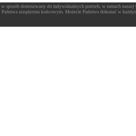
 w sposób dostosowany do indywidualnych potrzeb, w ramach naszej
 w Państwa urządzeniu końcowym. Możecie Państwo dokonać w każdym