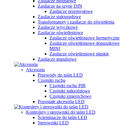
Zasilacze modułowe
Zasilacze na szynę DIN
Zasilacze przemysłowe
Zasilacze stałoprądowe
Transformatory i zasilacze do oświetlenia
Zasilacze wtyczkowe
Zasilacze oświetleniowe
Zasilacze oświetleniowe hermetyczne
Zasilacze oświetleniowe dopuszkowe
MINI
Zasilacze oświetleniowe płaskie
Zasilacze impulsowe
Akcesoria
Przewody do taśm LED
Czujniki ruchu
Czujniki ruchu PIR
Czujniki mikrofalowe
Czujniki zmierzchowe
Pozostałe akcesoria LED
Kontrolery i sterowniki do taśm LED
Ściemniacze do taśm LED
Sterowniki LED