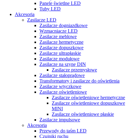
Panele świetlne LED
Tuby LED
Akcesoria
Zasilacze LED
Zasilacze dogniazdkowe
Wzmacniacze LED
Zasilacze meblowe
Zasilacze hermetyczne
Zasilacze dopuszkowe
Zasilacze ultrapłaskie
Zasilacze modułowe
Zasilacze na szynę DIN
Zasilacze przemysłowe
Zasilacze stałoprądowe
Transformatory i zasilacze do oświetlenia
Zasilacze wtyczkowe
Zasilacze oświetleniowe
Zasilacze oświetleniowe hermetyczne
Zasilacze oświetleniowe dopuszkowe
MINI
Zasilacze oświetleniowe płaskie
Zasilacze impulsowe
Akcesoria
Przewody do taśm LED
Czujniki ruchu