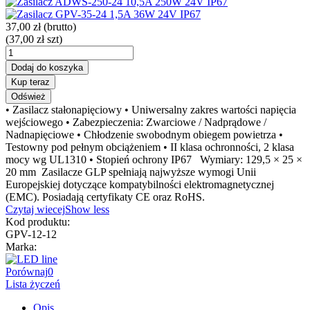
37,00 zł
(brutto)
(37,00 zł szt)
Dodaj do koszyka
Kup teraz
• Zasilacz stałonapięciowy • Uniwersalny zakres wartości napięcia
wejściowego • Zabezpieczenia: Zwarciowe / Nadprądowe /
Nadnapięciowe • Chłodzenie swobodnym obiegem powietrza •
Testowny pod pełnym obciążeniem • II klasa ochronności, 2 klasa
mocy wg UL1310 • Stopień ochrony IP67 Wymiary: 129,5 × 25 ×
20 mm Zasilacze GLP spełniają najwyższe wymogi Unii
Europejskiej dotyczące kompatybilności elektromagnetycznej
(EMC). Posiadają certyfikaty CE oraz RoHS.
Czytaj wiecej
Show less
Kod produktu:
GPV-12-12
Marka:
Porównaj
0
Lista życzeń
Opis