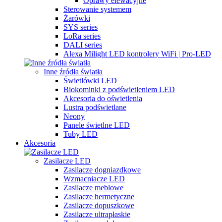
Oprawy elewacyjne
Sterowanie systemem
Żarówki
SYS series
LoRa series
DALI series
Alexa Milight LED kontrolery WiFi | Pro-LED
Inne źródła światła
Świetlówki LED
Biokominki z podświetleniem LED
Akcesoria do oświetlenia
Lustra podświetlane
Neony
Panele świetlne LED
Tuby LED
Akcesoria
Zasilacze LED
Zasilacze dogniazdkowe
Wzmacniacze LED
Zasilacze meblowe
Zasilacze hermetyczne
Zasilacze dopuszkowe
Zasilacze ultrapłaskie