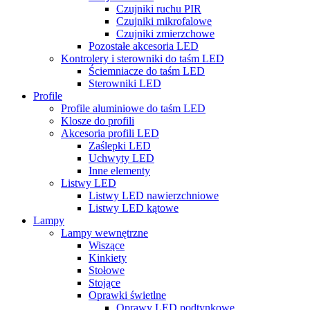
Czujniki ruchu PIR
Czujniki mikrofalowe
Czujniki zmierzchowe
Pozostałe akcesoria LED
Kontrolery i sterowniki do taśm LED
Ściemniacze do taśm LED
Sterowniki LED
Profile
Profile aluminiowe do taśm LED
Klosze do profili
Akcesoria profili LED
Zaślepki LED
Uchwyty LED
Inne elementy
Listwy LED
Listwy LED nawierzchniowe
Listwy LED kątowe
Lampy
Lampy wewnętrzne
Wiszące
Kinkiety
Stołowe
Stojące
Oprawki świetlne
Oprawy LED podtynkowe