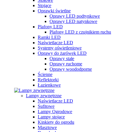
Stołowe
Stojące
Oprawki świetlne
Oprawy LED podtynkowe
Oprawy LED natynkowe
Plafony LED
Plafony LED z czujnikiem ruchu
Ramki LED
Naświetlacze LED
Systemy oświetleniowe
Oprawy do żarówek LED
Oprawy stałe
Oprawy ruchome
Oprawy woododporne
Ścienne
Reflektorki
Łazienkowe
Lampy zewnętrzne
Naświetlacze LED
Sufitowe
Lampy Ogrodowe
Lampy stojące
Kinkiety do ogrodu
Masztowe