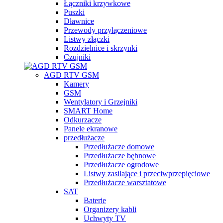
Łączniki krzywkowe
Puszki
Dławnice
Przewody przyłączeniowe
Listwy złączki
Rozdzielnice i skrzynki
Czujniki
AGD RTV GSM
Kamery
GSM
Wentylatory i Grzejniki
SMART Home
Odkurzacze
Panele ekranowe
przedłużacze
Przedłużacze domowe
Przedłużacze bębnowe
Przedłużacze ogrodowe
Listwy zasilające i przeciwprzepięciowe
Przedłużacze warsztatowe
SAT
Baterie
Organizery kabli
Uchwyty TV