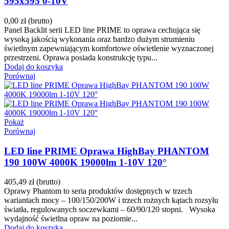
595x595 0-10V
0,00 zł
(brutto)
Panel Backlit serii LED line PRIME to oprawa cechująca się
wysoką jakością wykonania oraz bardzo dużym strumieniu
świetlnym zapewniającym komfortowe oświetlenie wyznaczonej
przestrzeni. Oprawa posiada konstrukcję typu...
Dodaj do koszyka
Porównaj
Pokaż
Porównaj
LED line PRIME Oprawa HighBay PHANTOM
190 100W 4000K 19000lm 1-10V 120°
405,49 zł
(brutto)
Oprawy Phantom to seria produktów dostępnych w trzech
wariantach mocy – 100/150/200W i trzech rożnych kątach rozsyłu
światła, regulowanych soczewkami – 60/90/120 stopni. Wysoka
wydajność świetlna opraw na poziomie...
Dodaj do koszyka