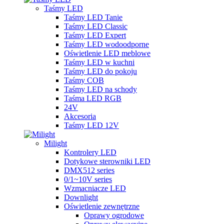
Taśmy LED
Taśmy LED Tanie
Taśmy LED Classic
Taśmy LED Expert
Taśmy LED wodoodporne
Oświetlenie LED meblowe
Taśmy LED w kuchni
Taśmy LED do pokoju
Taśmy COB
Taśmy LED na schody
Taśma LED RGB
24V
Akcesoria
Taśmy LED 12V
Milight
Kontrolery LED
Dotykowe sterowniki LED
DMX512 series
0/1~10V series
Wzmacniacze LED
Downlight
Oświetlenie zewnętrzne
Oprawy ogrodowe