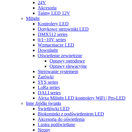
24V
Akcesoria
Taśmy LED 12V
Milight
Kontrolery LED
Dotykowe sterowniki LED
DMX512 series
0/1~10V series
Wzmacniacze LED
Downlight
Oświetlenie zewnętrzne
Oprawy ogrodowe
Oprawy elewacyjne
Sterowanie systemem
Żarówki
SYS series
LoRa series
DALI series
Alexa Milight LED kontrolery WiFi | Pro-LED
Inne źródła światła
Świetlówki LED
Biokominki z podświetleniem LED
Akcesoria do oświetlenia
Lustra podświetlane
Neony