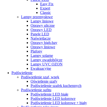
Easy Fix
Expert
Classic
Lampy przemysłowe
Lampy liniowe
Oprawy uliczne
Oprawy LED
Panele LED
Naświetlacze
Oprawy high-bay
Oprawy liniowe
Plafony
Lampy solarne
Lampy owadobójcze
Lampy UVC OZON
Ewakuacyjne
Podświetlenie
Podświetlenie szaf, wnęk
Oświetlenie szafy
Podświetlenie szafek kuchennych
Podświetlenie sufitu
Podświetlenie LED białe
Podświetlenie LED kolorowe
Podświetlenie LED kolorowe + biały