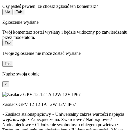
Czy jesteś pewien, że chcesz zgłosić ten komentarz?
Nie
Tak
Zgłoszenie wysłane
Twój komentarz został wysłany i będzie widoczny po zatwierdzeniu
przez moderatora.
Tak
Twoje zgłoszenie nie może zostać wysłane
Tak
Napisz swoją opinię
×
Zasilacz GPV-12-12 1A 12W 12V IP67
• Zasilacz stałonapięciowy • Uniwersalny zakres wartości napięcia
wejściowego • Zabezpieczenia: Zwarciowe / Nadprądowe /
Nadnapięciowe • Chłodzenie swobodnym obiegem powietrza •
Testowny pod pełnym obciążeniem • II klasa ochronności, 2 klasa