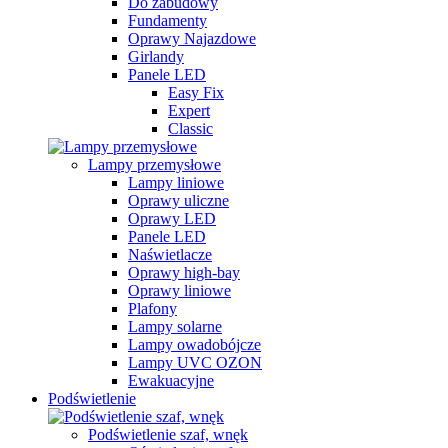
Do zabudowy
Fundamenty
Oprawy Najazdowe
Girlandy
Panele LED
Easy Fix
Expert
Classic
Lampy przemysłowe
Lampy liniowe
Oprawy uliczne
Oprawy LED
Panele LED
Naświetlacze
Oprawy high-bay
Oprawy liniowe
Plafony
Lampy solarne
Lampy owadobójcze
Lampy UVC OZON
Ewakuacyjne
Podświetlenie
Podświetlenie szaf, wnęk