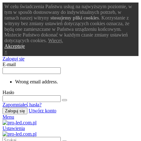
W celu świadczenia Państwu usług na najwyższym poziomie, w
tym w sposób dostosowany do indywidualnych potrzeb, w
ramach naszej witryny
stosujemy pliki cookies
. Korzystanie z
witryny bez zmiany ustawień dotyczących cookies oznacza, że
będą one zamieszczane w Państwa urządzeniu końcowym.
Możecie Państwo dokonać w każdym czasie zmiany ustawień
dotyczących cookies.
Wiecej.
Akceptuje
×
Zaloguj się
E-mail
Wrong email address.
Hasło
Zapomniałeś hasła?
Utwórz konto
Zaloguj się
Menu
Ustawienia