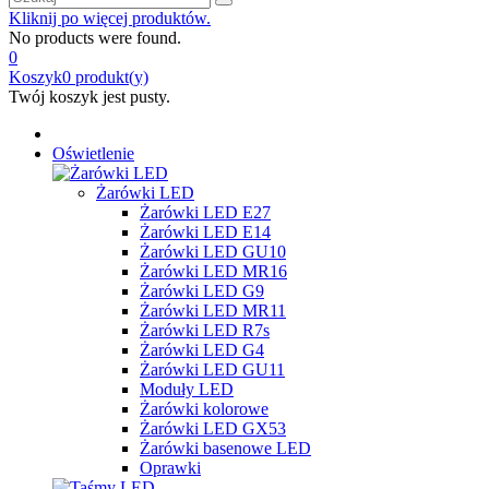
Kliknij po więcej produktów.
No products were found.
0
Koszyk
0
produkt(y)
Twój koszyk jest pusty.
Oświetlenie
Żarówki LED
Żarówki LED E27
Żarówki LED E14
Żarówki LED GU10
Żarówki LED MR16
Żarówki LED G9
Żarówki LED MR11
Żarówki LED R7s
Żarówki LED G4
Żarówki LED GU11
Moduły LED
Żarówki kolorowe
Żarówki LED GX53
Żarówki basenowe LED
Oprawki