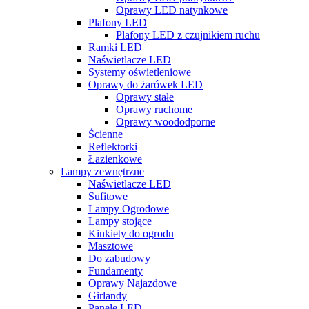
Oprawy LED natynkowe
Plafony LED
Plafony LED z czujnikiem ruchu
Ramki LED
Naświetlacze LED
Systemy oświetleniowe
Oprawy do żarówek LED
Oprawy stałe
Oprawy ruchome
Oprawy woododporne
Ścienne
Reflektorki
Łazienkowe
Lampy zewnętrzne
Naświetlacze LED
Sufitowe
Lampy Ogrodowe
Lampy stojące
Kinkiety do ogrodu
Masztowe
Do zabudowy
Fundamenty
Oprawy Najazdowe
Girlandy
Panele LED