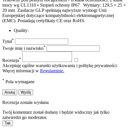
mocy wg UL1310 • Stopień ochrony IP67 Wymiary: 129,5 × 25 ×
20 mm Zasilacze GLP spełniają najwyższe wymogi Unii
Europejskiej dotyczące kompatybilności elektromagnetycznej
(EMC). Posiadają certyfikaty CE oraz RoHS.
Quality:
*
Tytuł
*
Twoje imię i nazwisko
*
Recenzja
Akceptuję ogólne warunki użytkowania i politykę prywatności.
Więcej informacji w
Regulaminie.
*
Pola wymagane
Anuluj
Wyślij
Recenzja została wysłana
Twój komentarz został dodany i będzie widoczny jak tylko
zatwierdzi go moderator.
Tak