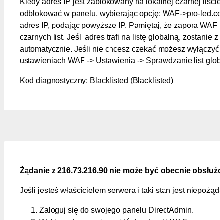
Kiedy adres IP jest zablokowany na lokalnej czarnej liśc
odblokować w panelu, wybierając opcję: WAF->pro-led.c
adres IP, podając powyższe IP. Pamiętaj, że zapora WAF 
czarnych list. Jeśli adres trafi na listę globalną, zostanie z
automatycznie. Jeśli nie chcesz czekać możesz wyłączyć 
ustawieniach WAF -> Ustawienia -> Sprawdzanie list glo
Kod diagnostyczny: Blacklisted (Blacklisted)
Żądanie z 216.73.216.90 nie może być obecnie obsłuż
Jeśli jesteś właścicielem serwera i taki stan jest niepożą
Zaloguj się do swojego panelu DirectAdmin.