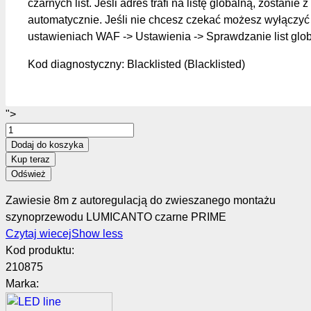
czarnych list. Jeśli adres trafi na listę globalną, zostanie z
automatycznie. Jeśli nie chcesz czekać możesz wyłączyć 
ustawieniach WAF -> Ustawienia -> Sprawdzanie list glo
Kod diagnostyczny: Blacklisted (Blacklisted)
">
Dodaj do koszyka
Kup teraz
Zawiesie 8m z autoregulacją do zwieszanego montażu
szynoprzewodu LUMICANTO czarne PRIME
Czytaj wiecej
Show less
Kod produktu:
210875
Marka: