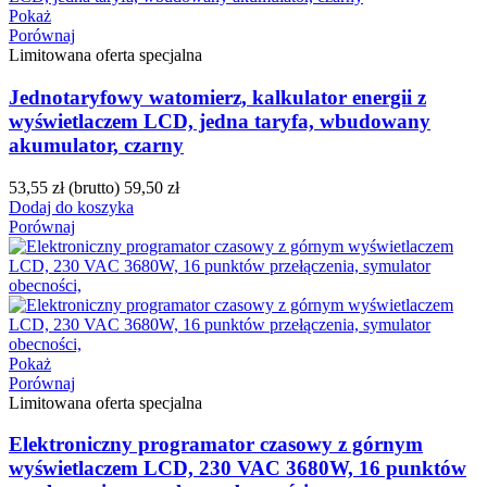
Pokaż
Porównaj
Limitowana oferta specjalna
Jednotaryfowy watomierz, kalkulator energii z
wyświetlaczem LCD, jedna taryfa, wbudowany
akumulator, czarny
53,55 zł
(brutto)
59,50 zł
Dodaj do koszyka
Porównaj
Pokaż
Porównaj
Limitowana oferta specjalna
Elektroniczny programator czasowy z górnym
wyświetlaczem LCD, 230 VAC 3680W, 16 punktów