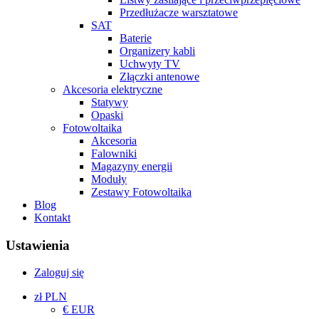
Przedłużacze warsztatowe
SAT
Baterie
Organizery kabli
Uchwyty TV
Złączki antenowe
Akcesoria elektryczne
Statywy
Opaski
Fotowoltaika
Akcesoria
Falowniki
Magazyny energii
Moduły
Zestawy Fotowoltaika
Blog
Kontakt
Ustawienia
Zaloguj się
zł PLN
€ EUR