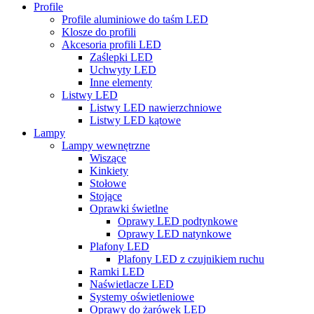
Profile
Profile aluminiowe do taśm LED
Klosze do profili
Akcesoria profili LED
Zaślepki LED
Uchwyty LED
Inne elementy
Listwy LED
Listwy LED nawierzchniowe
Listwy LED kątowe
Lampy
Lampy wewnętrzne
Wiszące
Kinkiety
Stołowe
Stojące
Oprawki świetlne
Oprawy LED podtynkowe
Oprawy LED natynkowe
Plafony LED
Plafony LED z czujnikiem ruchu
Ramki LED
Naświetlacze LED
Systemy oświetleniowe
Oprawy do żarówek LED