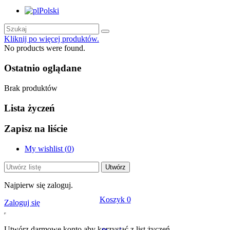
Polski
Kliknij po więcej produktów.
No products were found.
Ostatnio oglądane
Brak produktów
Lista życzeń
Zapisz na liście
My wishlist (
0
)
Utwórz
Najpierw się zaloguj.
Koszyk
0
Zaloguj się
Utwórz darmowe konto aby korzystać z list życzeń.