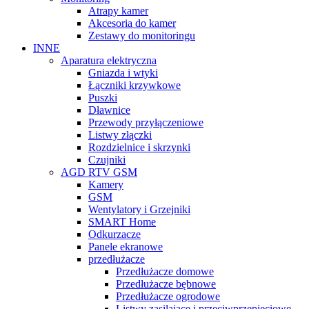
Atrapy kamer
Akcesoria do kamer
Zestawy do monitoringu
INNE
Aparatura elektryczna
Gniazda i wtyki
Łączniki krzywkowe
Puszki
Dławnice
Przewody przyłączeniowe
Listwy złączki
Rozdzielnice i skrzynki
Czujniki
AGD RTV GSM
Kamery
GSM
Wentylatory i Grzejniki
SMART Home
Odkurzacze
Panele ekranowe
przedłużacze
Przedłużacze domowe
Przedłużacze bębnowe
Przedłużacze ogrodowe
Listwy zasilające i przeciwprzepięciowe