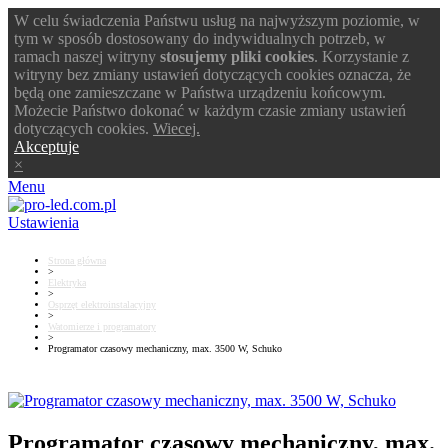
W celu świadczenia Państwu usług na najwyższym poziomie, w
tym w sposób dostosowany do indywidualnych potrzeb, w
ramach naszej witryny
stosujemy pliki cookies
. Korzystanie z
witryny bez zmiany ustawień dotyczących cookies oznacza, że
będą one zamieszczane w Państwa urządzeniu końcowym.
Możecie Państwo dokonać w każdym czasie zmiany ustawień
dotyczących cookies.
Wiecej.
Akceptuje
×
Menu
Ustawienia
Strona główna
>
Elektryka
>
Osprzęt elektroinstalacyjny
>
Watomierze i programatory
>
Programator czasowy mechaniczny, max. 3500 W, Schuko
Programator czasowy mechaniczny, max.