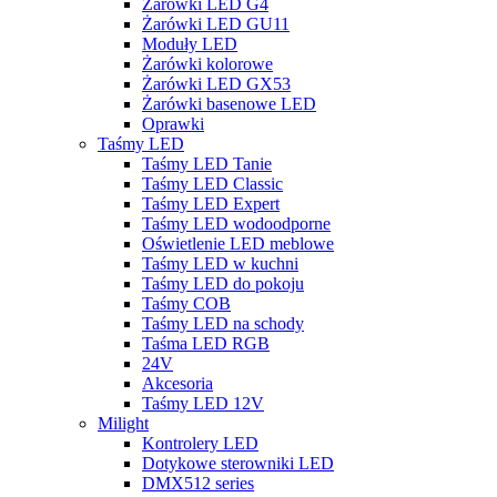
Żarówki LED G4
Żarówki LED GU11
Moduły LED
Żarówki kolorowe
Żarówki LED GX53
Żarówki basenowe LED
Oprawki
Taśmy LED
Taśmy LED Tanie
Taśmy LED Classic
Taśmy LED Expert
Taśmy LED wodoodporne
Oświetlenie LED meblowe
Taśmy LED w kuchni
Taśmy LED do pokoju
Taśmy COB
Taśmy LED na schody
Taśma LED RGB
24V
Akcesoria
Taśmy LED 12V
Milight
Kontrolery LED
Dotykowe sterowniki LED
DMX512 series