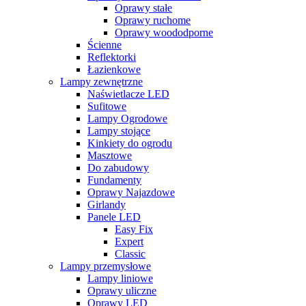
Oprawy stałe
Oprawy ruchome
Oprawy woododporne
Ścienne
Reflektorki
Łazienkowe
Lampy zewnętrzne
Naświetlacze LED
Sufitowe
Lampy Ogrodowe
Lampy stojące
Kinkiety do ogrodu
Masztowe
Do zabudowy
Fundamenty
Oprawy Najazdowe
Girlandy
Panele LED
Easy Fix
Expert
Classic
Lampy przemysłowe
Lampy liniowe
Oprawy uliczne
Oprawy LED