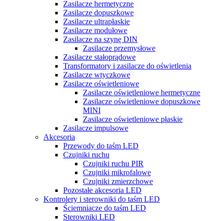
Zasilacze hermetyczne
Zasilacze dopuszkowe
Zasilacze ultrapłaskie
Zasilacze modułowe
Zasilacze na szynę DIN
Zasilacze przemysłowe
Zasilacze stałoprądowe
Transformatory i zasilacze do oświetlenia
Zasilacze wtyczkowe
Zasilacze oświetleniowe
Zasilacze oświetleniowe hermetyczne
Zasilacze oświetleniowe dopuszkowe
MINI
Zasilacze oświetleniowe płaskie
Zasilacze impulsowe
Akcesoria
Przewody do taśm LED
Czujniki ruchu
Czujniki ruchu PIR
Czujniki mikrofalowe
Czujniki zmierzchowe
Pozostałe akcesoria LED
Kontrolery i sterowniki do taśm LED
Ściemniacze do taśm LED
Sterowniki LED