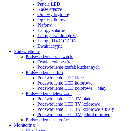
Panele LED
Naświetlacze
Oprawy high-bay
Oprawy liniowe
Plafony
Lampy solarne
Lampy owadobójcze
Lampy UVC OZON
Ewakuacyjne
Podświetlenie
Podświetlenie szaf, wnęk
Oświetlenie szafy
Podświetlenie szafek kuchennych
Podświetlenie sufitu
Podświetlenie LED białe
Podświetlenie LED kolorowe
Podświetlenie LED kolorowe + biały
Podświetlenie telewizora
Podświetlenie LED TV białe
Podświetlenie LED TV kolorowe
Podświetlenie LED TV kolorowe + biały
Podświetlenie LED TV jednokolorowe
Podświetlenie schodów
Monitoring
Monitoring