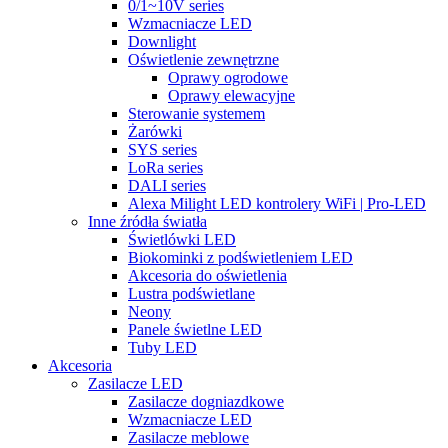
0/1~10V series
Wzmacniacze LED
Downlight
Oświetlenie zewnętrzne
Oprawy ogrodowe
Oprawy elewacyjne
Sterowanie systemem
Żarówki
SYS series
LoRa series
DALI series
Alexa Milight LED kontrolery WiFi | Pro-LED
Inne źródła światła
Świetlówki LED
Biokominki z podświetleniem LED
Akcesoria do oświetlenia
Lustra podświetlane
Neony
Panele świetlne LED
Tuby LED
Akcesoria
Zasilacze LED
Zasilacze dogniazdkowe
Wzmacniacze LED
Zasilacze meblowe