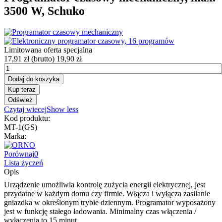
3500 W, Schuko
Limitowana oferta specjalna
17,91 zł
(brutto)
19,90 zł
Dodaj do koszyka
Kup teraz
Czytaj wiecej
Show less
Kod produktu:
MT-1(GS)
Marka:
Porównaj
0
Lista życzeń
Opis
Urządzenie umożliwia kontrolę zużycia energii elektrycznej, jest
przydatne w każdym domu czy firmie. Włącza i wyłącza zasilanie
gniazdka w określonym trybie dziennym. Programator wyposażony
jest w funkcję stałego ładowania. Minimalny czas włączenia /
wyłączenia to 15 minut.