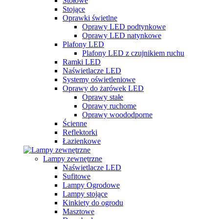
Stołowe
Stojące
Oprawki świetlne
Oprawy LED podtynkowe
Oprawy LED natynkowe
Plafony LED
Plafony LED z czujnikiem ruchu
Ramki LED
Naświetlacze LED
Systemy oświetleniowe
Oprawy do żarówek LED
Oprawy stałe
Oprawy ruchome
Oprawy woododporne
Ścienne
Reflektorki
Łazienkowe
Lampy zewnętrzne
Naświetlacze LED
Sufitowe
Lampy Ogrodowe
Lampy stojące
Kinkiety do ogrodu
Masztowe