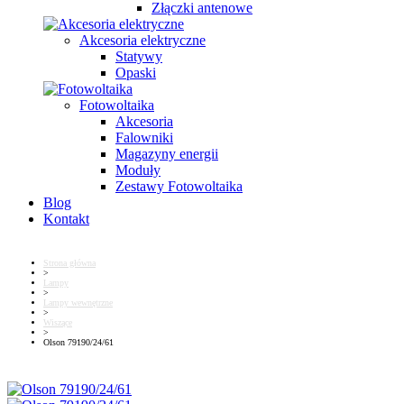
Złączki antenowe
Akcesoria elektryczne
Statywy
Opaski
Fotowoltaika
Akcesoria
Falowniki
Magazyny energii
Moduły
Zestawy Fotowoltaika
Blog
Kontakt
Strona główna
>
Lampy
>
Lampy wewnętrzne
>
Wiszące
>
Olson 79190/24/61