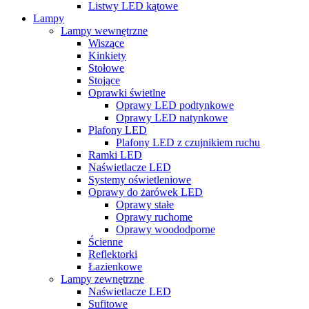
Listwy LED kątowe
Lampy
Lampy wewnętrzne
Wiszące
Kinkiety
Stołowe
Stojące
Oprawki świetlne
Oprawy LED podtynkowe
Oprawy LED natynkowe
Plafony LED
Plafony LED z czujnikiem ruchu
Ramki LED
Naświetlacze LED
Systemy oświetleniowe
Oprawy do żarówek LED
Oprawy stałe
Oprawy ruchome
Oprawy woododporne
Ścienne
Reflektorki
Łazienkowe
Lampy zewnętrzne
Naświetlacze LED
Sufitowe