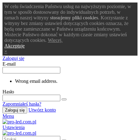
W celu świadczenia Państwu usług na najwyższym poziomie, w
tym w sposób dostosowany do indywidualnych potrzeb, w
ramach naszej witryny
stosujemy pliki cookies
. Korzystanie z
witryny bez zmiany ustawień dotyczących cookies oznacza, że
będą one zamieszczane w Państwa urządzeniu końcowym.
Możecie Państwo dokonać w każdym czasie zmiany ustawień
dotyczących cookies.
Wiecej.
Akceptuje
×
Zaloguj się
E-mail
Wrong email address.
Hasło
Zapomniałeś hasła?
Utwórz konto
Zaloguj się
Menu
Ustawienia