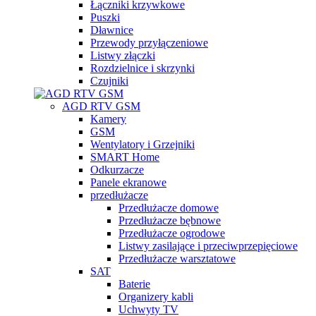
Łączniki krzywkowe
Puszki
Dławnice
Przewody przyłączeniowe
Listwy złączki
Rozdzielnice i skrzynki
Czujniki
AGD RTV GSM
Kamery
GSM
Wentylatory i Grzejniki
SMART Home
Odkurzacze
Panele ekranowe
przedłużacze
Przedłużacze domowe
Przedłużacze bębnowe
Przedłużacze ogrodowe
Listwy zasilające i przeciwprzepięciowe
Przedłużacze warsztatowe
SAT
Baterie
Organizery kabli
Uchwyty TV