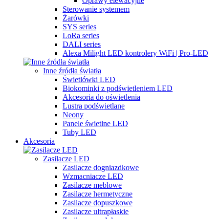
Oprawy elewacyjne
Sterowanie systemem
Żarówki
SYS series
LoRa series
DALI series
Alexa Milight LED kontrolery WiFi | Pro-LED
Inne źródła światła
Świetlówki LED
Biokominki z podświetleniem LED
Akcesoria do oświetlenia
Lustra podświetlane
Neony
Panele świetlne LED
Tuby LED
Akcesoria
Zasilacze LED
Zasilacze dogniazdkowe
Wzmacniacze LED
Zasilacze meblowe
Zasilacze hermetyczne
Zasilacze dopuszkowe
Zasilacze ultrapłaskie