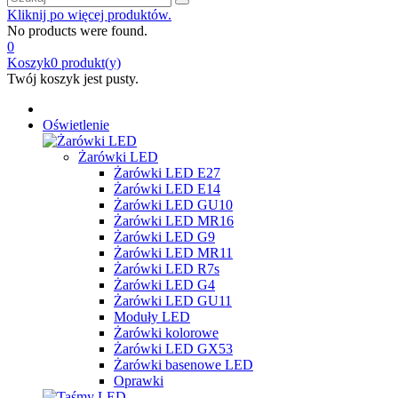
Kliknij po więcej produktów.
No products were found.
0
Koszyk
0
produkt(y)
Twój koszyk jest pusty.
Oświetlenie
Żarówki LED
Żarówki LED E27
Żarówki LED E14
Żarówki LED GU10
Żarówki LED MR16
Żarówki LED G9
Żarówki LED MR11
Żarówki LED R7s
Żarówki LED G4
Żarówki LED GU11
Moduły LED
Żarówki kolorowe
Żarówki LED GX53
Żarówki basenowe LED
Oprawki