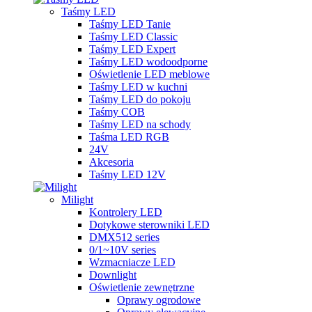
Taśmy LED
Taśmy LED Tanie
Taśmy LED Classic
Taśmy LED Expert
Taśmy LED wodoodporne
Oświetlenie LED meblowe
Taśmy LED w kuchni
Taśmy LED do pokoju
Taśmy COB
Taśmy LED na schody
Taśma LED RGB
24V
Akcesoria
Taśmy LED 12V
Milight
Kontrolery LED
Dotykowe sterowniki LED
DMX512 series
0/1~10V series
Wzmacniacze LED
Downlight
Oświetlenie zewnętrzne
Oprawy ogrodowe