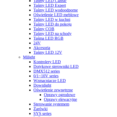
Taśmy LED Classic
Taśmy LED Expert
Taśmy LED wodoodporne
Oświetlenie LED meblowe
Taśmy LED w kuchni
Taśmy LED do pokoju
Taśmy COB
Taśmy LED na schody
Taśma LED RGB
24V
Akcesoria
Taśmy LED 12V
Milight
Kontrolery LED
Dotykowe sterowniki LED
DMX512 series
0/1~10V series
Wzmacniacze LED
Downlight
Oświetlenie zewnętrzne
Oprawy ogrodowe
Oprawy elewacyjne
Sterowanie systemem
Żarówki
SYS series