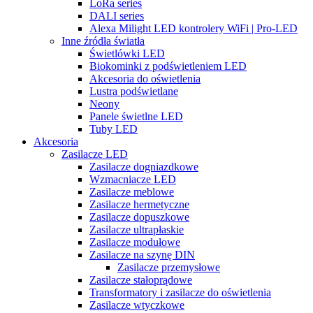
LoRa series
DALI series
Alexa Milight LED kontrolery WiFi | Pro-LED
Inne źródła światła
Świetlówki LED
Biokominki z podświetleniem LED
Akcesoria do oświetlenia
Lustra podświetlane
Neony
Panele świetlne LED
Tuby LED
Akcesoria
Zasilacze LED
Zasilacze dogniazdkowe
Wzmacniacze LED
Zasilacze meblowe
Zasilacze hermetyczne
Zasilacze dopuszkowe
Zasilacze ultrapłaskie
Zasilacze modułowe
Zasilacze na szynę DIN
Zasilacze przemysłowe
Zasilacze stałoprądowe
Transformatory i zasilacze do oświetlenia
Zasilacze wtyczkowe