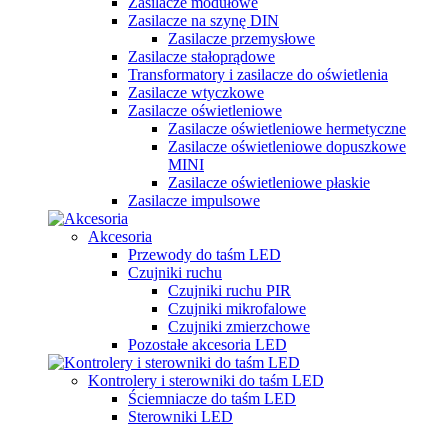
Zasilacze modułowe
Zasilacze na szynę DIN
Zasilacze przemysłowe
Zasilacze stałoprądowe
Transformatory i zasilacze do oświetlenia
Zasilacze wtyczkowe
Zasilacze oświetleniowe
Zasilacze oświetleniowe hermetyczne
Zasilacze oświetleniowe dopuszkowe
MINI
Zasilacze oświetleniowe płaskie
Zasilacze impulsowe
Akcesoria
Przewody do taśm LED
Czujniki ruchu
Czujniki ruchu PIR
Czujniki mikrofalowe
Czujniki zmierzchowe
Pozostałe akcesoria LED
Kontrolery i sterowniki do taśm LED
Ściemniacze do taśm LED
Sterowniki LED