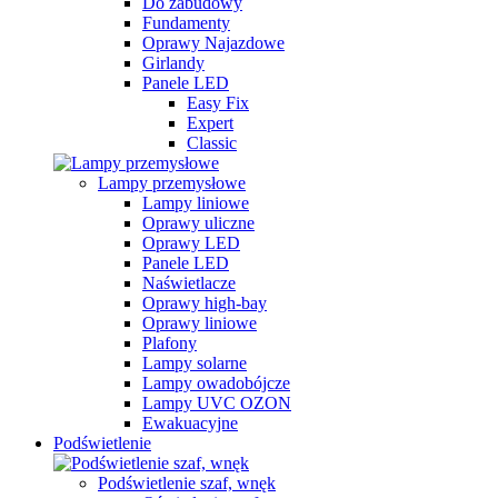
Do zabudowy
Fundamenty
Oprawy Najazdowe
Girlandy
Panele LED
Easy Fix
Expert
Classic
Lampy przemysłowe
Lampy liniowe
Oprawy uliczne
Oprawy LED
Panele LED
Naświetlacze
Oprawy high-bay
Oprawy liniowe
Plafony
Lampy solarne
Lampy owadobójcze
Lampy UVC OZON
Ewakuacyjne
Podświetlenie
Podświetlenie szaf, wnęk