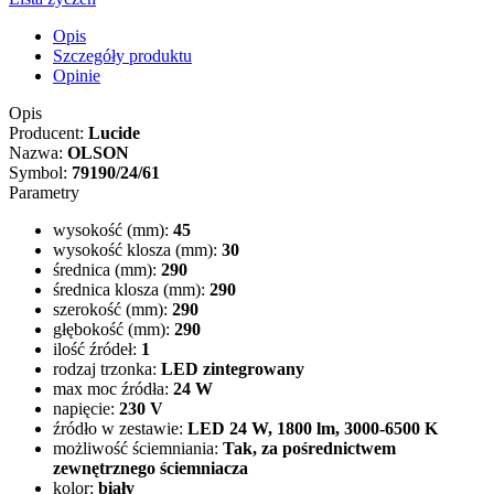
Opis
Szczegóły produktu
Opinie
Opis
Producent:
Lucide
Nazwa:
OLSON
Symbol:
79190/24/61
Parametry
wysokość (mm):
45
wysokość klosza (mm):
30
średnica (mm):
290
średnica klosza (mm):
290
szerokość (mm):
290
głębokość (mm):
290
ilość źródeł:
1
rodzaj trzonka:
LED zintegrowany
max moc źródła:
24 W
napięcie:
230 V
źródło w zestawie:
LED 24 W, 1800 lm, 3000-6500 K
możliwość ściemniania:
Tak, za pośrednictwem
zewnętrznego ściemniacza
kolor:
biały