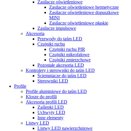
Zasilacze oświetleniowe
Zasilacze oświetleniowe hermetyczne
Zasilacze oświetleniowe dopuszkowe
MINI
Zasilacze oświetleniowe płaskie
Zasilacze impulsowe
Akcesoria
Przewody do taśm LED
Czujniki ruchu
Czujniki ruchu PIR
Czujniki mikrofalowe
Czujniki zmierzchowe
Pozostałe akcesoria LED
Kontrolery i sterowniki do taśm LED
Ściemniacze do taśm LED
Sterowniki LED
Profile
Profile aluminiowe do taśm LED
Klosze do profili
Akcesoria profili LED
Zaślepki LED
Uchwyty LED
Inne elementy
Listwy LED
Listwy LED nawierzchniowe