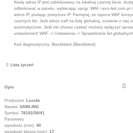
Kiedy adres IP jest zablokowany na lokalnej czarnej liście, do
odblokować w panelu, wybierając opcję: WAF->pro-led.com.pl-
adres IP, podając powyższe IP. Pamiętaj, że zapora WAF korzys
czarnych list. Jeśli adres trafi na listę globalną, zostanie z niej 
automatycznie. Jeśli nie chcesz czekać możesz wyłączyć sprawd
ustawieniach WAF -> Ustawienia -> Sprawdzanie list globalnych
Kod diagnostyczny: Blacklisted (Blacklisted)
Lista życzeń
Opis
Producent:
Lucide
Nazwa:
SAMLING
Symbol:
78102/30/41
Parametry
wysokość (mm):
40
wysokość klosza (mm):
17