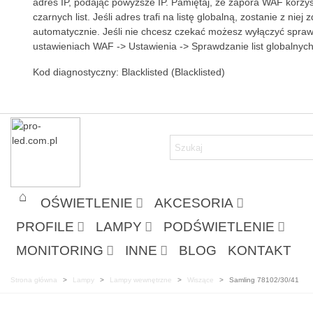
adres IP, podając powyższe IP. Pamiętaj, że zapora WAF korzys
czarnych list. Jeśli adres trafi na listę globalną, zostanie z niej 
automatycznie. Jeśli nie chcesz czekać możesz wyłączyć sprawd
ustawieniach WAF -> Ustawienia -> Sprawdzanie list globalnych
Kod diagnostyczny: Blacklisted (Blacklisted)
OŚWIETLENIE
AKCESORIA
PROFILE
LAMPY
PODŚWIETLENIE
MONITORING
INNE
BLOG
KONTAKT
Strona główna
>
Lampy
>
Lampy wewnętrzne
>
Wiszące
>
Samling 78102/30/41