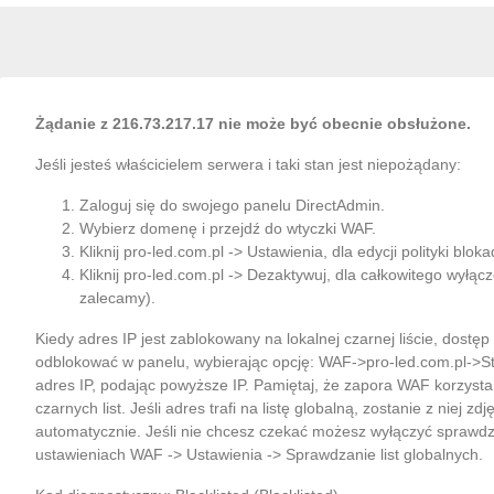
Opinie
Komentarze (0)
Żądanie z 216.73.217.17 nie może być obecnie obsłużone.
Jeśli jesteś właścicielem serwera i taki stan jest niepożądany:
Na razie nie dodano żadnej recenzji.
Zaloguj się do swojego panelu DirectAdmin.
Wybierz domenę i przejdź do wtyczki WAF.
Kliknij pro-led.com.pl -> Ustawienia, dla edycji polityki bloka
Kliknij pro-led.com.pl -> Dezaktywuj, dla całkowitego wyłąc
zalecamy).
16 INNYCH PRODUKTÓW W TEJ SAMEJ KATEGORII
Kiedy adres IP jest zablokowany na lokalnej czarnej liście, dostę
odblokować w panelu, wybierając opcję: WAF->pro-led.com.pl->S
adres IP, podając powyższe IP. Pamiętaj, że zapora WAF korzysta
czarnych list. Jeśli adres trafi na listę globalną, zostanie z niej zdj
automatycznie. Jeśli nie chcesz czekać możesz wyłączyć sprawdza
ustawieniach WAF -> Ustawienia -> Sprawdzanie list globalnych.