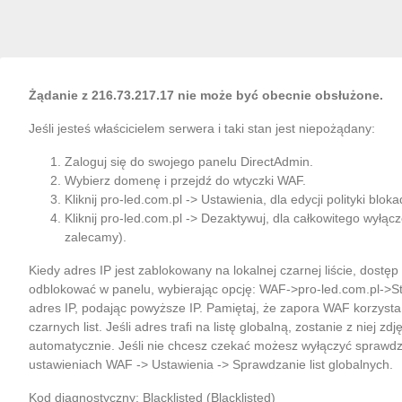
Żądanie z 216.73.217.17 nie może być obecnie obsłużone.
Jeśli jesteś właścicielem serwera i taki stan jest niepożądany:
Zaloguj się do swojego panelu DirectAdmin.
Wybierz domenę i przejdź do wtyczki WAF.
Kliknij pro-led.com.pl -> Ustawienia, dla edycji polityki bloka
Kliknij pro-led.com.pl -> Dezaktywuj, dla całkowitego wyłąc
zalecamy).
Kiedy adres IP jest zablokowany na lokalnej czarnej liście, dostę
odblokować w panelu, wybierając opcję: WAF->pro-led.com.pl->S
adres IP, podając powyższe IP. Pamiętaj, że zapora WAF korzysta
czarnych list. Jeśli adres trafi na listę globalną, zostanie z niej zdj
automatycznie. Jeśli nie chcesz czekać możesz wyłączyć sprawdza
ustawieniach WAF -> Ustawienia -> Sprawdzanie list globalnych.
Kod diagnostyczny: Blacklisted (Blacklisted)