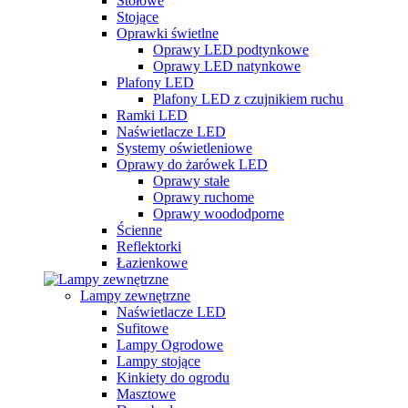
Stołowe
Stojące
Oprawki świetlne
Oprawy LED podtynkowe
Oprawy LED natynkowe
Plafony LED
Plafony LED z czujnikiem ruchu
Ramki LED
Naświetlacze LED
Systemy oświetleniowe
Oprawy do żarówek LED
Oprawy stałe
Oprawy ruchome
Oprawy woododporne
Ścienne
Reflektorki
Łazienkowe
Lampy zewnętrzne
Naświetlacze LED
Sufitowe
Lampy Ogrodowe
Lampy stojące
Kinkiety do ogrodu
Masztowe