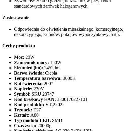
Żywotność 20 000 godzin, dłuższa niż w przypadku
standardowych żarówek halogenowych
Zastosowanie
Odpowiednia do oświetlenia mieszkalnego, komercyjnego,
dekoracyjnego, salonów, pokojów wypoczynkowych itp.
Cechy produktu
Moc:
20W
Zamiennik mocy:
150W
Strumień (lm):
2452 lm
Barwa światła:
Ciepła
Temperatura barwowa:
3000K
Kąt świecenia:
200°
Napięcie:
230V
Symbol:
SKU 23747
Kod kreskowy EAN:
3800170227101
Kod produktu:
VT-22022
Trzonek:
E27
Kształt:
A80
Typ modułu LED:
SMD
Czas życia:
20000g
Napięcie wejściowe:
AC:220-240V, 50Hz