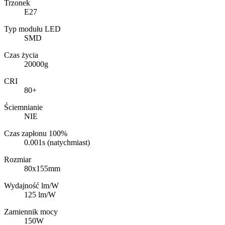
Trzonek
E27
Typ modułu LED
SMD
Czas życia
20000g
CRI
80+
Ściemnianie
NIE
Czas zapłonu 100%
0.001s (natychmiast)
Rozmiar
80x155mm
Wydajność lm/W
125 lm/W
Zamiennik mocy
150W