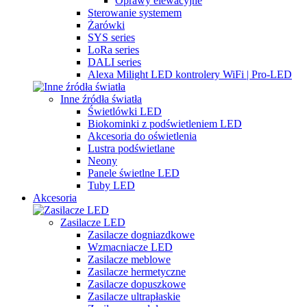
Oprawy elewacyjne
Sterowanie systemem
Żarówki
SYS series
LoRa series
DALI series
Alexa Milight LED kontrolery WiFi | Pro-LED
Inne źródła światła
Świetlówki LED
Biokominki z podświetleniem LED
Akcesoria do oświetlenia
Lustra podświetlane
Neony
Panele świetlne LED
Tuby LED
Akcesoria
Zasilacze LED
Zasilacze dogniazdkowe
Wzmacniacze LED
Zasilacze meblowe
Zasilacze hermetyczne
Zasilacze dopuszkowe
Zasilacze ultrapłaskie