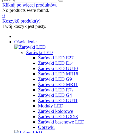
Kliknij po więcej produktów.
No products were found.
0
Koszyk
0
produkt(y)
Twój koszyk jest pusty.
Oświetlenie
Żarówki LED
Żarówki LED E27
Żarówki LED E14
Żarówki LED GU10
Żarówki LED MR16
Żarówki LED G9
Żarówki LED MR11
Żarówki LED R7s
Żarówki LED G4
Żarówki LED GU11
Moduły LED
Żarówki kolorowe
Żarówki LED GX53
Żarówki basenowe LED
Oprawki