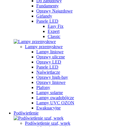
Do zabudowy
Fundamenty
Oprawy Najazdowe
Girlandy
Panele LED
Easy Fix
Expert
Classic
Lampy przemysłowe
Lampy liniowe
Oprawy uliczne
Oprawy LED
Panele LED
Naświetlacze
Oprawy high-bay
Oprawy liniowe
Plafony
Lampy solarne
Lampy owadobójcze
Lampy UVC OZON
Ewakuacyjne
Podświetlenie
Podświetlenie szaf, wnęk