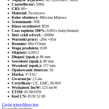
Częstotliwość:
50Hz
CRI:
80+
Materiał:
Tworzywo
Kolor obudowy:
Mleczna Matowa
Ściemnianie:
NIE
Klasa szczelności:
IP20
Czas zapłonu 100%:
0.001s (natychmiast)
Ilość cykli wł/wył:
>20000
Warunki pracy:
-20st +45st
Rozmiar:
80x155mm
Waga produktu:
0,09
Objętość:
0,0012
Długość (opak.):
80 mm
Szerokość (opak.):
80 mm
Wysokość (opak.):
157 mm
Opakowanie zbiorcze:
50
Marka:
V-TAC
Gwarancja:
2 Lata
Certyfikaty:
CE, EMC, ROHS
Wydajność lm/W:
125 lm/W
ETIM:
EC001959
Kod CN:
8539 52 00
Czytaj wiecej
Show less
Szczegóły produktu