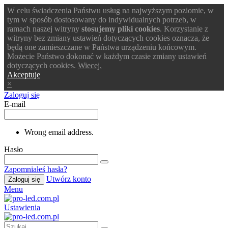
W celu świadczenia Państwu usług na najwyższym poziomie, w
tym w sposób dostosowany do indywidualnych potrzeb, w
ramach naszej witryny
stosujemy pliki cookies
. Korzystanie z
witryny bez zmiany ustawień dotyczących cookies oznacza, że
będą one zamieszczane w Państwa urządzeniu końcowym.
Możecie Państwo dokonać w każdym czasie zmiany ustawień
dotyczących cookies.
Wiecej.
Akceptuje
×
Zaloguj się
E-mail
Wrong email address.
Hasło
Zapomniałeś hasła?
Utwórz konto
Zaloguj się
Menu
Ustawienia