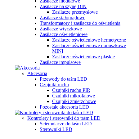
Zasilacze modułowe
Zasilacze na szynę DIN
Zasilacze przemysłowe
Zasilacze stałoprądowe
Transformatory i zasilacze do oświetlenia
Zasilacze wtyczkowe
Zasilacze oświetleniowe
Zasilacze oświetleniowe hermetyczne
Zasilacze oświetleniowe dopuszkowe
MINI
Zasilacze oświetleniowe płaskie
Zasilacze impulsowe
Akcesoria
Przewody do taśm LED
Czujniki ruchu
Czujniki ruchu PIR
Czujniki mikrofalowe
Czujniki zmierzchowe
Pozostałe akcesoria LED
Kontrolery i sterowniki do taśm LED
Ściemniacze do taśm LED
Sterowniki LED