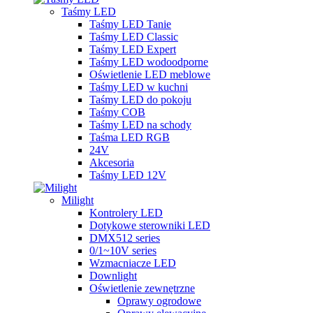
Taśmy LED
Taśmy LED Tanie
Taśmy LED Classic
Taśmy LED Expert
Taśmy LED wodoodporne
Oświetlenie LED meblowe
Taśmy LED w kuchni
Taśmy LED do pokoju
Taśmy COB
Taśmy LED na schody
Taśma LED RGB
24V
Akcesoria
Taśmy LED 12V
Milight
Kontrolery LED
Dotykowe sterowniki LED
DMX512 series
0/1~10V series
Wzmacniacze LED
Downlight
Oświetlenie zewnętrzne
Oprawy ogrodowe