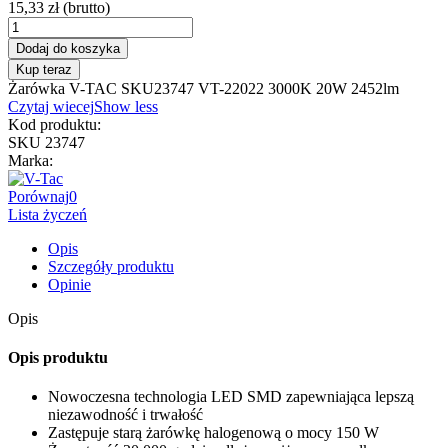
15,33 zł
(brutto)
Dodaj do koszyka
Kup teraz
Żarówka V-TAC SKU23747 VT-22022 3000K 20W 2452lm
Czytaj wiecej
Show less
Kod produktu:
SKU 23747
Marka:
Porównaj
0
Lista życzeń
Opis
Szczegóły produktu
Opinie
Opis
Opis produktu
Nowoczesna technologia LED SMD zapewniająca lepszą
niezawodność i trwałość
Zastępuje starą żarówkę halogenową o mocy 150 W