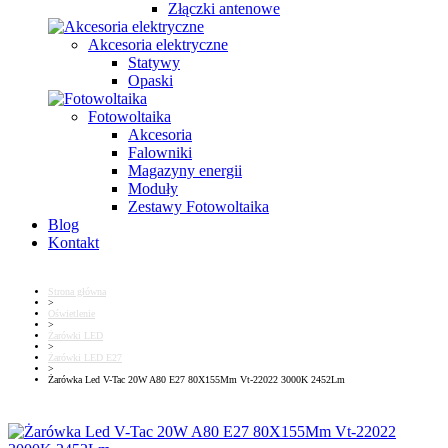
Złączki antenowe
Akcesoria elektryczne
Statywy
Opaski
Fotowoltaika
Akcesoria
Falowniki
Magazyny energii
Moduły
Zestawy Fotowoltaika
Blog
Kontakt
Strona główna
>
Oświetlenie
>
Żarówki LED
>
Żarówki LED E27
>
Żarówka Led V-Tac 20W A80 E27 80X155Mm Vt-22022 3000K 2452Lm