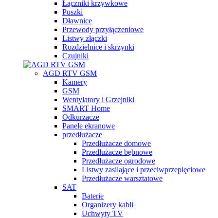
Łączniki krzywkowe
Puszki
Dławnice
Przewody przyłączeniowe
Listwy złączki
Rozdzielnice i skrzynki
Czujniki
AGD RTV GSM
Kamery
GSM
Wentylatory i Grzejniki
SMART Home
Odkurzacze
Panele ekranowe
przedłużacze
Przedłużacze domowe
Przedłużacze bębnowe
Przedłużacze ogrodowe
Listwy zasilające i przeciwprzepięciowe
Przedłużacze warsztatowe
SAT
Baterie
Organizery kabli
Uchwyty TV