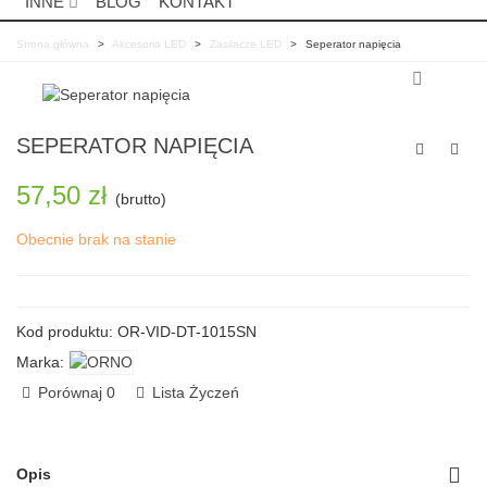
INNE
BLOG
KONTAKT
Strona główna
>
Akcesoria LED
>
Zasilacze LED
>
Seperator napięcia
SEPERATOR NAPIĘCIA
57,50 zł
(brutto)
Obecnie brak na stanie
Czytaj wiecej
Kod produktu:
OR-VID-DT-1015SN
Marka:
Porównaj
0
Lista Życzeń
Opis