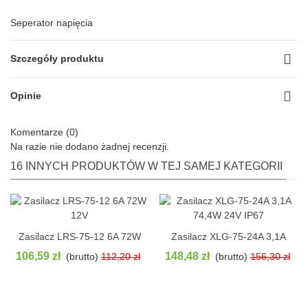
Seperator napięcia
Szczegóły produktu
Opinie
Komentarze (0)
Na razie nie dodano żadnej recenzji.
16 INNYCH PRODUKTÓW W TEJ SAMEJ KATEGORII
Zasilacz LRS-75-12 6A 72W
Zasilacz XLG-75-24A 3,1A
Pokaż
Pokaż
12V
74,4W 24V IP67
106,59 zł
148,48 zł
(brutto)
112,20 zł
(brutto)
156,30 zł