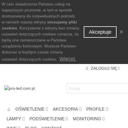
W celu świadczenia Państwu usług na
najwyższym poziomie, w tym w sposób
dostosowany do indywidualnych potrzeb,
w ramach naszej witryny
stosujemy pliki
cookies
. Korzystanie z witryny bez zmiany
×
Akceptuje
ustawień dotyczących cookies oznacza, że
będą one zamieszczane w Państwa
urządzeniu końcowym. Możecie Państwo
dokonać w każdym czasie zmiany
Wiecej.
ustawień dotyczących cookies.
ZALOGUJ SIĘ
OŚWIETLENIE
AKCESORIA
PROFILE
LAMPY
PODŚWIETLENIE
MONITORING