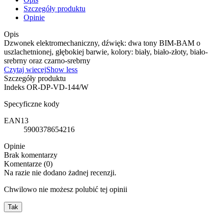
Szczegóły produktu
Opinie
Opis
Dzwonek elektromechaniczny, dźwięk: dwa tony BIM-BAM o
uszlachetnionej, głębokiej barwie, kolory: biały, biało-złoty, biało-
srebrny oraz czarno-srebrny
Czytaj wiecej
Show less
Szczegóły produktu
Indeks
OR-DP-VD-144/W
Specyficzne kody
EAN13
5900378654216
Opinie
Brak komentarzy
Komentarze (0)
Na razie nie dodano żadnej recenzji.
Chwilowo nie możesz polubić tej opinii
Tak