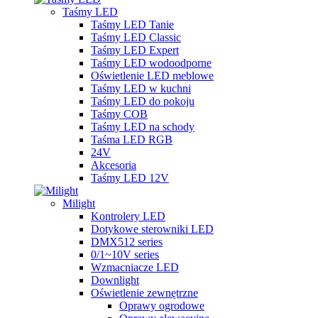
Taśmy LED
Taśmy LED Tanie
Taśmy LED Classic
Taśmy LED Expert
Taśmy LED wodoodporne
Oświetlenie LED meblowe
Taśmy LED w kuchni
Taśmy LED do pokoju
Taśmy COB
Taśmy LED na schody
Taśma LED RGB
24V
Akcesoria
Taśmy LED 12V
Milight
Kontrolery LED
Dotykowe sterowniki LED
DMX512 series
0/1~10V series
Wzmacniacze LED
Downlight
Oświetlenie zewnętrzne
Oprawy ogrodowe