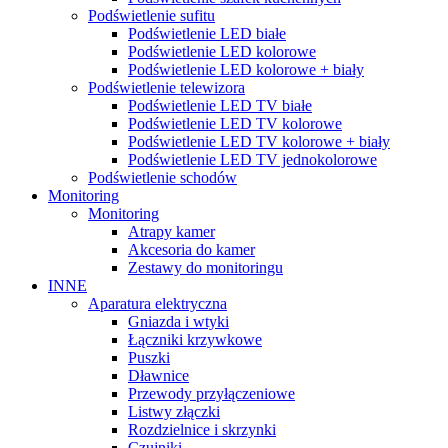
Podświetlenie sufitu
Podświetlenie LED białe
Podświetlenie LED kolorowe
Podświetlenie LED kolorowe + biały
Podświetlenie telewizora
Podświetlenie LED TV białe
Podświetlenie LED TV kolorowe
Podświetlenie LED TV kolorowe + biały
Podświetlenie LED TV jednokolorowe
Podświetlenie schodów
Monitoring
Monitoring
Atrapy kamer
Akcesoria do kamer
Zestawy do monitoringu
INNE
Aparatura elektryczna
Gniazda i wtyki
Łączniki krzywkowe
Puszki
Dławnice
Przewody przyłączeniowe
Listwy złączki
Rozdzielnice i skrzynki
Czujniki