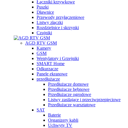
Łączniki krzywkowe
Puszki
Dławnice
Przewody przyłączeniowe
Listwy złączki
Rozdzielnice i skrzynki
Czujniki
AGD RTV GSM
Kamery
GSM
Wentylatory i Grzejniki
SMART Home
Odkurzacze
Panele ekranowe
przedłużacze
Przedłużacze domowe
Przedłużacze bębnowe
Przedłużacze ogrodowe
Listwy zasilające i przeciwprzepięciowe
Przedłużacze warsztatowe
SAT
Baterie
Organizery kabli
Uchwyty TV