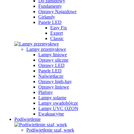
Do zabudowy
Fundamenty
Oprawy Najazdowe
Girlandy
Panele LED
Easy Fix
Expert
Classic
Lampy przemysłowe
Lampy liniowe
Oprawy uliczne
Oprawy LED
Panele LED
Naświetlacze
Oprawy high-bay
Oprawy liniowe
Plafony
Lampy solarne
Lampy owadobójcze
Lampy UVC OZON
Ewakuacyjne
Podświetlenie
Podświetlenie szaf, wnęk