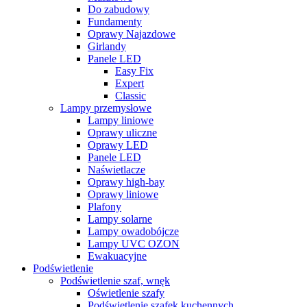
Do zabudowy
Fundamenty
Oprawy Najazdowe
Girlandy
Panele LED
Easy Fix
Expert
Classic
Lampy przemysłowe
Lampy liniowe
Oprawy uliczne
Oprawy LED
Panele LED
Naświetlacze
Oprawy high-bay
Oprawy liniowe
Plafony
Lampy solarne
Lampy owadobójcze
Lampy UVC OZON
Ewakuacyjne
Podświetlenie
Podświetlenie szaf, wnęk
Oświetlenie szafy
Podświetlenie szafek kuchennych