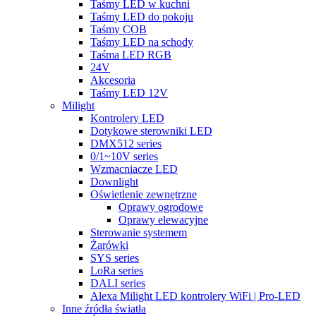
Taśmy LED w kuchni
Taśmy LED do pokoju
Taśmy COB
Taśmy LED na schody
Taśma LED RGB
24V
Akcesoria
Taśmy LED 12V
Milight
Kontrolery LED
Dotykowe sterowniki LED
DMX512 series
0/1~10V series
Wzmacniacze LED
Downlight
Oświetlenie zewnętrzne
Oprawy ogrodowe
Oprawy elewacyjne
Sterowanie systemem
Żarówki
SYS series
LoRa series
DALI series
Alexa Milight LED kontrolery WiFi | Pro-LED
Inne źródła światła