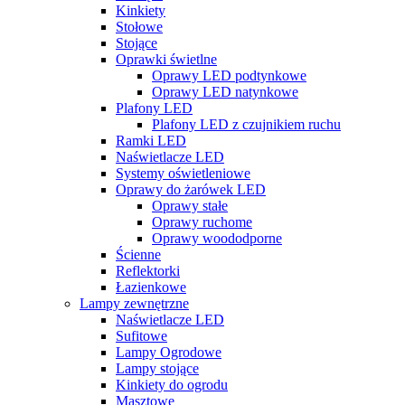
Kinkiety
Stołowe
Stojące
Oprawki świetlne
Oprawy LED podtynkowe
Oprawy LED natynkowe
Plafony LED
Plafony LED z czujnikiem ruchu
Ramki LED
Naświetlacze LED
Systemy oświetleniowe
Oprawy do żarówek LED
Oprawy stałe
Oprawy ruchome
Oprawy woododporne
Ścienne
Reflektorki
Łazienkowe
Lampy zewnętrzne
Naświetlacze LED
Sufitowe
Lampy Ogrodowe
Lampy stojące
Kinkiety do ogrodu
Masztowe