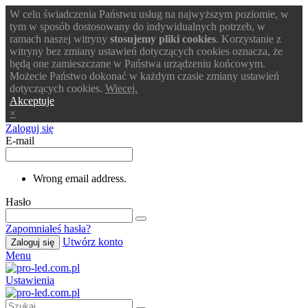
W celu świadczenia Państwu usług na najwyższym poziomie, w
tym w sposób dostosowany do indywidualnych potrzeb, w
ramach naszej witryny
stosujemy pliki cookies
. Korzystanie z
witryny bez zmiany ustawień dotyczących cookies oznacza, że
będą one zamieszczane w Państwa urządzeniu końcowym.
Możecie Państwo dokonać w każdym czasie zmiany ustawień
dotyczących cookies.
Wiecej.
Akceptuje
×
Zaloguj się
E-mail
Wrong email address.
Hasło
Zapomniałeś hasła?
Utwórz konto
Zaloguj się
Menu
Ustawienia