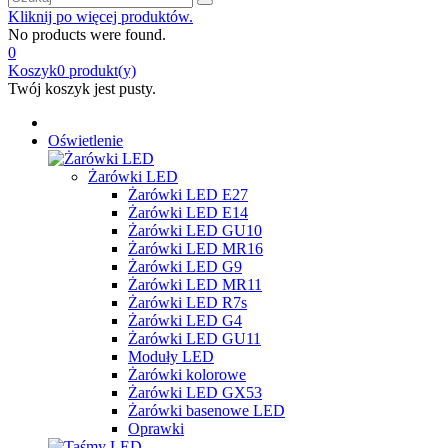
Kliknij po więcej produktów.
No products were found.
0
Koszyk
0
produkt(y)
Twój koszyk jest pusty.
Oświetlenie
Żarówki LED
Żarówki LED E27
Żarówki LED E14
Żarówki LED GU10
Żarówki LED MR16
Żarówki LED G9
Żarówki LED MR11
Żarówki LED R7s
Żarówki LED G4
Żarówki LED GU11
Moduły LED
Żarówki kolorowe
Żarówki LED GX53
Żarówki basenowe LED
Oprawki