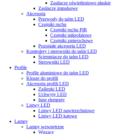
Zasilacze oświetleniowe płaskie
Zasilacze impulsowe
Akcesoria
Przewody do taśm LED
Czujniki ruchu
Czujniki ruchu PIR
Czujniki mikrofalowe
Czujniki zmierzchowe
Pozostałe akcesoria LED
Kontrolery i sterowniki do taśm LED
Ściemniacze do taśm LED
Sterowniki LED
Profile
Profile aluminiowe do taśm LED
Klosze do profili
Akcesoria profili LED
Zaślepki LED
Uchwyty LED
Inne elementy
Listwy LED
Listwy LED nawierzchniowe
Listwy LED kątowe
Lampy
Lampy wewnętrzne
Wiszące