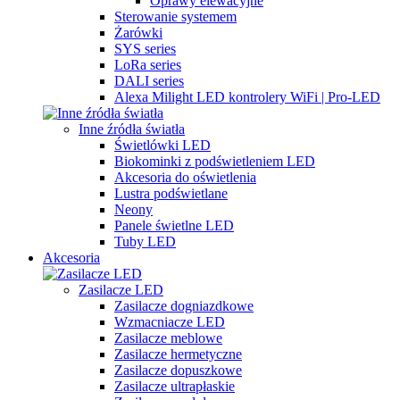
Oprawy elewacyjne
Sterowanie systemem
Żarówki
SYS series
LoRa series
DALI series
Alexa Milight LED kontrolery WiFi | Pro-LED
Inne źródła światła
Świetlówki LED
Biokominki z podświetleniem LED
Akcesoria do oświetlenia
Lustra podświetlane
Neony
Panele świetlne LED
Tuby LED
Akcesoria
Zasilacze LED
Zasilacze dogniazdkowe
Wzmacniacze LED
Zasilacze meblowe
Zasilacze hermetyczne
Zasilacze dopuszkowe
Zasilacze ultrapłaskie