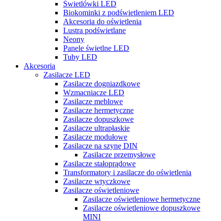
Świetlówki LED
Biokominki z podświetleniem LED
Akcesoria do oświetlenia
Lustra podświetlane
Neony
Panele świetlne LED
Tuby LED
Akcesoria
Zasilacze LED
Zasilacze dogniazdkowe
Wzmacniacze LED
Zasilacze meblowe
Zasilacze hermetyczne
Zasilacze dopuszkowe
Zasilacze ultrapłaskie
Zasilacze modułowe
Zasilacze na szynę DIN
Zasilacze przemysłowe
Zasilacze stałoprądowe
Transformatory i zasilacze do oświetlenia
Zasilacze wtyczkowe
Zasilacze oświetleniowe
Zasilacze oświetleniowe hermetyczne
Zasilacze oświetleniowe dopuszkowe
MINI