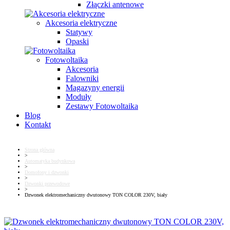
Złączki antenowe
Akcesoria elektryczne
Statywy
Opaski
Fotowoltaika
Akcesoria
Falowniki
Magazyny energii
Moduły
Zestawy Fotowoltaika
Blog
Kontakt
Strona główna
>
Automatyka budynkowa
>
Domofony i dzwonki
>
Dzwonki przewodowe
>
Dzwonek elektromechaniczny dwutonowy TON COLOR 230V, biały