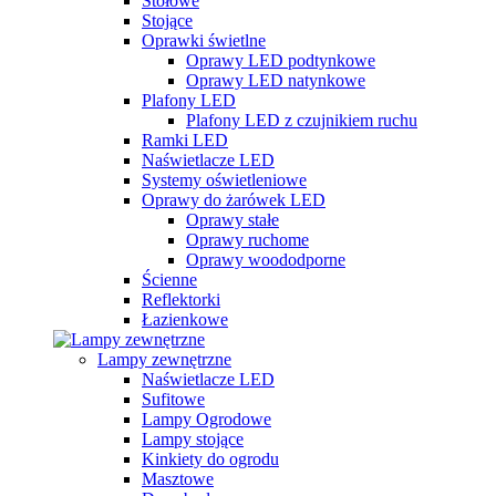
Stołowe
Stojące
Oprawki świetlne
Oprawy LED podtynkowe
Oprawy LED natynkowe
Plafony LED
Plafony LED z czujnikiem ruchu
Ramki LED
Naświetlacze LED
Systemy oświetleniowe
Oprawy do żarówek LED
Oprawy stałe
Oprawy ruchome
Oprawy woododporne
Ścienne
Reflektorki
Łazienkowe
Lampy zewnętrzne
Naświetlacze LED
Sufitowe
Lampy Ogrodowe
Lampy stojące
Kinkiety do ogrodu
Masztowe