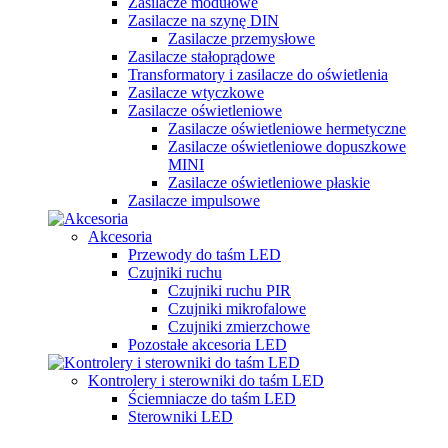
Zasilacze modułowe
Zasilacze na szynę DIN
Zasilacze przemysłowe
Zasilacze stałoprądowe
Transformatory i zasilacze do oświetlenia
Zasilacze wtyczkowe
Zasilacze oświetleniowe
Zasilacze oświetleniowe hermetyczne
Zasilacze oświetleniowe dopuszkowe
MINI
Zasilacze oświetleniowe płaskie
Zasilacze impulsowe
Akcesoria
Przewody do taśm LED
Czujniki ruchu
Czujniki ruchu PIR
Czujniki mikrofalowe
Czujniki zmierzchowe
Pozostałe akcesoria LED
Kontrolery i sterowniki do taśm LED
Ściemniacze do taśm LED
Sterowniki LED