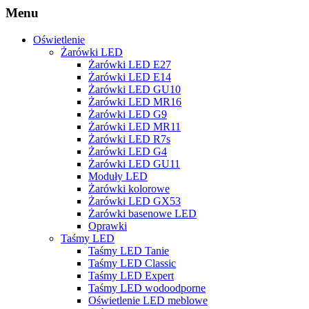
Menu
Oświetlenie
Żarówki LED
Żarówki LED E27
Żarówki LED E14
Żarówki LED GU10
Żarówki LED MR16
Żarówki LED G9
Żarówki LED MR11
Żarówki LED R7s
Żarówki LED G4
Żarówki LED GU11
Moduły LED
Żarówki kolorowe
Żarówki LED GX53
Żarówki basenowe LED
Oprawki
Taśmy LED
Taśmy LED Tanie
Taśmy LED Classic
Taśmy LED Expert
Taśmy LED wodoodporne
Oświetlenie LED meblowe