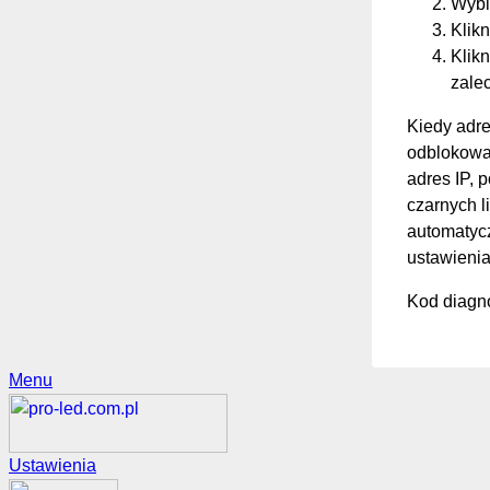
Wybi
Klikn
Klikn
zale
Kiedy adre
odblokować
adres IP, 
czarnych li
automatycz
ustawienia
Kod diagno
Menu
Ustawienia