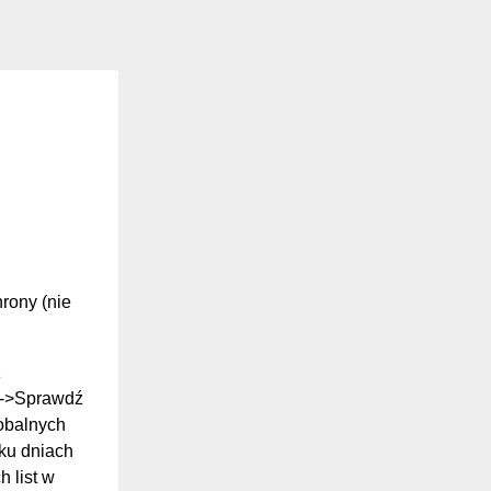
hrony (nie
z
ki->Sprawdź
lobalnych
ilku dniach
 list w