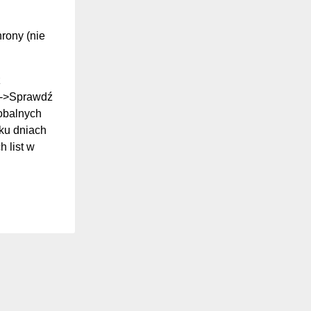
hrony (nie
z
ki->Sprawdź
lobalnych
ilku dniach
 list w