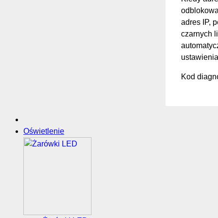
odblokować
adres IP, 
czarnych li
automatycz
ustawienia
Kod diagno
Oświetlenie