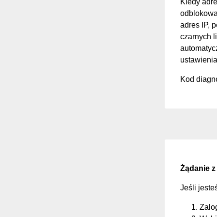
Kiedy adre
odblokować
adres IP, 
czarnych li
automatycz
ustawienia
Kod diagno
Żądanie z
Jeśli jest
Zalo