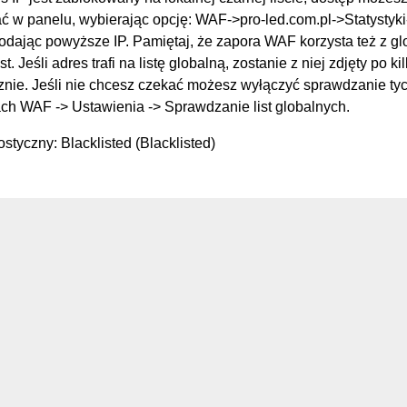
 w panelu, wybierając opcję: WAF->pro-led.com.pl->Statysty
podając powyższe IP. Pamiętaj, że zapora WAF korzysta też z g
st. Jeśli adres trafi na listę globalną, zostanie z niej zdjęty po k
nie. Jeśli nie chcesz czekać możesz wyłączyć sprawdzanie tych
ch WAF -> Ustawienia -> Sprawdzanie list globalnych.
styczny: Blacklisted (Blacklisted)