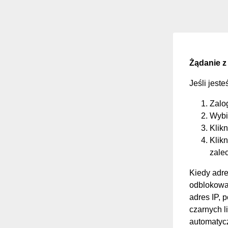
Żądanie z
Jeśli jest
Zalo
Wybi
Klikn
Klikn
zale
Kiedy adre
odblokować
adres IP, 
czarnych li
automatycz