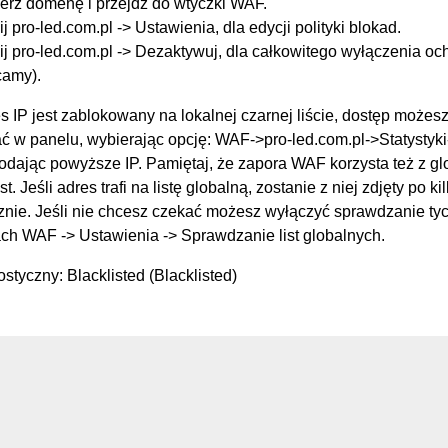
erz domenę i przejdź do wtyczki WAF.
ij pro-led.com.pl -> Ustawienia, dla edycji polityki blokad.
ij pro-led.com.pl -> Dezaktywuj, dla całkowitego wyłączenia oc
camy).
s IP jest zablokowany na lokalnej czarnej liście, dostęp możes
 w panelu, wybierając opcję: WAF->pro-led.com.pl->Statysty
podając powyższe IP. Pamiętaj, że zapora WAF korzysta też z g
st. Jeśli adres trafi na listę globalną, zostanie z niej zdjęty po k
nie. Jeśli nie chcesz czekać możesz wyłączyć sprawdzanie tych
ch WAF -> Ustawienia -> Sprawdzanie list globalnych.
styczny: Blacklisted (Blacklisted)