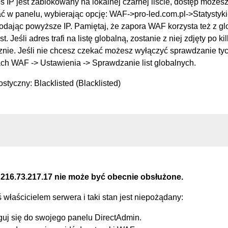
s IP jest zablokowany na lokalnej czarnej liście, dostęp możes
 w panelu, wybierając opcję: WAF->pro-led.com.pl->Statysty
podając powyższe IP. Pamiętaj, że zapora WAF korzysta też z g
st. Jeśli adres trafi na listę globalną, zostanie z niej zdjęty po k
nie. Jeśli nie chcesz czekać możesz wyłączyć sprawdzanie tych
ch WAF -> Ustawienia -> Sprawdzanie list globalnych.
styczny: Blacklisted (Blacklisted)
 216.73.217.17 nie może być obecnie obsłużone.
eś właścicielem serwera i taki stan jest niepożądany:
guj się do swojego panelu DirectAdmin.