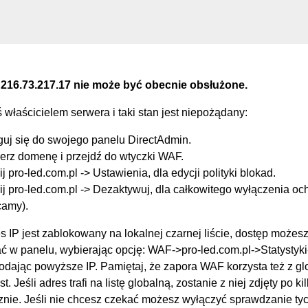
 216.73.217.17 nie może być obecnie obsłużone.
eś właścicielem serwera i taki stan jest niepożądany:
guj się do swojego panelu DirectAdmin.
erz domenę i przejdź do wtyczki WAF.
ij pro-led.com.pl -> Ustawienia, dla edycji polityki blokad.
ij pro-led.com.pl -> Dezaktywuj, dla całkowitego wyłączenia oc
camy).
s IP jest zablokowany na lokalnej czarnej liście, dostęp możes
 w panelu, wybierając opcję: WAF->pro-led.com.pl->Statysty
podając powyższe IP. Pamiętaj, że zapora WAF korzysta też z g
st. Jeśli adres trafi na listę globalną, zostanie z niej zdjęty po k
nie. Jeśli nie chcesz czekać możesz wyłączyć sprawdzanie tych