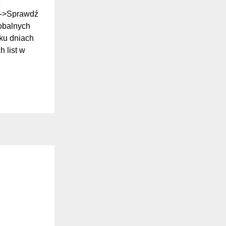
z
ki->Sprawdź
lobalnych
ilku dniach
 list w