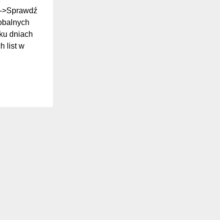
ki->Sprawdź
lobalnych
ilku dniach
 list w