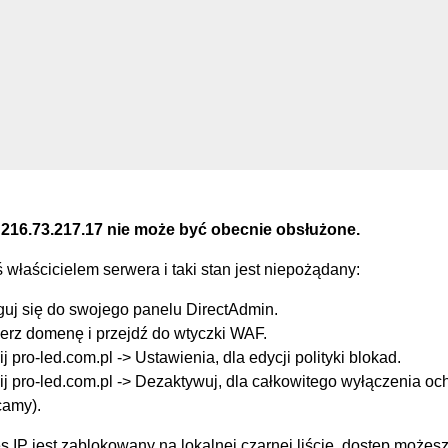
 216.73.217.17 nie może być obecnie obsłużone.
eś właścicielem serwera i taki stan jest niepożądany:
guj się do swojego panelu DirectAdmin.
erz domenę i przejdź do wtyczki WAF.
ij pro-led.com.pl -> Ustawienia, dla edycji polityki blokad.
ij pro-led.com.pl -> Dezaktywuj, dla całkowitego wyłączenia oc
camy).
s IP jest zablokowany na lokalnej czarnej liście, dostęp możes