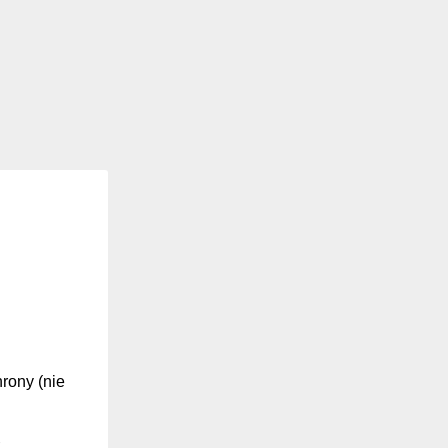
hrony (nie
z