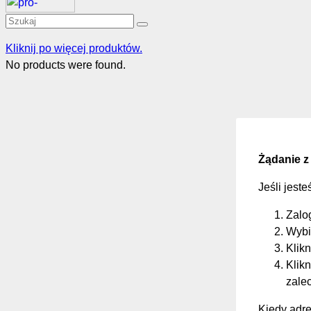
Kliknij po więcej produktów.
No products were found.
Żądanie z
Jeśli jest
Zalo
Wybi
Klikn
Klikn
zale
Kiedy adre