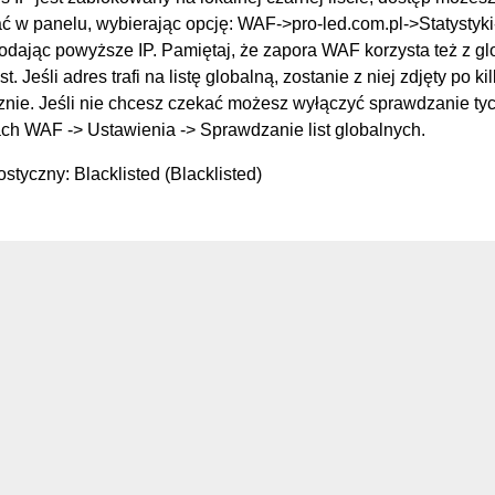
 w panelu, wybierając opcję: WAF->pro-led.com.pl->Statysty
podając powyższe IP. Pamiętaj, że zapora WAF korzysta też z g
st. Jeśli adres trafi na listę globalną, zostanie z niej zdjęty po k
nie. Jeśli nie chcesz czekać możesz wyłączyć sprawdzanie tych
ch WAF -> Ustawienia -> Sprawdzanie list globalnych.
styczny: Blacklisted (Blacklisted)