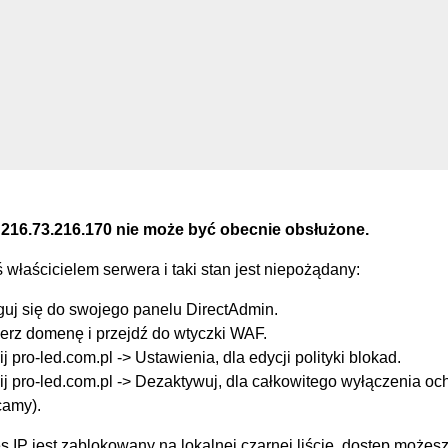
 216.73.216.170 nie może być obecnie obsłużone.
eś właścicielem serwera i taki stan jest niepożądany:
guj się do swojego panelu DirectAdmin.
erz domenę i przejdź do wtyczki WAF.
ij pro-led.com.pl -> Ustawienia, dla edycji polityki blokad.
ij pro-led.com.pl -> Dezaktywuj, dla całkowitego wyłączenia oc
camy).
s IP jest zablokowany na lokalnej czarnej liście, dostęp możes