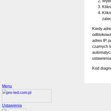
Wybi
Klikn
Klikn
zale
Kiedy adre
odblokować
adres IP, 
czarnych li
automatycz
ustawienia
Kod diagno
Menu
Ustawienia