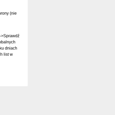
hrony (nie
z
ki->Sprawdź
lobalnych
ilku dniach
 list w