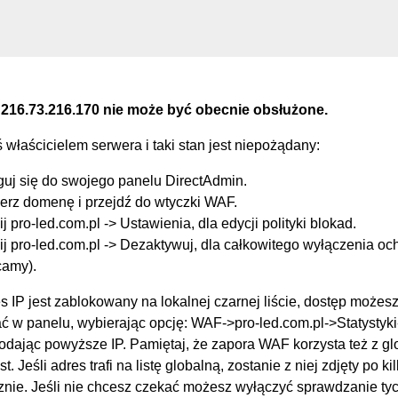
 216.73.216.170 nie może być obecnie obsłużone.
eś właścicielem serwera i taki stan jest niepożądany:
guj się do swojego panelu DirectAdmin.
erz domenę i przejdź do wtyczki WAF.
ij pro-led.com.pl -> Ustawienia, dla edycji polityki blokad.
ij pro-led.com.pl -> Dezaktywuj, dla całkowitego wyłączenia oc
camy).
s IP jest zablokowany na lokalnej czarnej liście, dostęp możes
 w panelu, wybierając opcję: WAF->pro-led.com.pl->Statysty
podając powyższe IP. Pamiętaj, że zapora WAF korzysta też z g
st. Jeśli adres trafi na listę globalną, zostanie z niej zdjęty po k
nie. Jeśli nie chcesz czekać możesz wyłączyć sprawdzanie tych