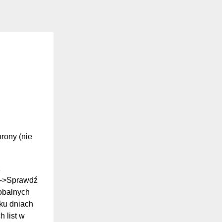
hrony (nie
z
ki->Sprawdź
lobalnych
ilku dniach
 list w