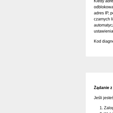
Kiedy adre
odblokować
adres IP, 
czarnych li
automatycz
ustawienia
Kod diagno
Żądanie z
Jeśli jest
Zalo