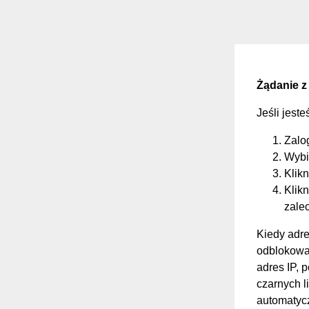
Żądanie z
Jeśli jest
Zalo
Wybi
Klikn
Klikn
zale
Kiedy adre
odblokować
adres IP, 
czarnych li
automatycz