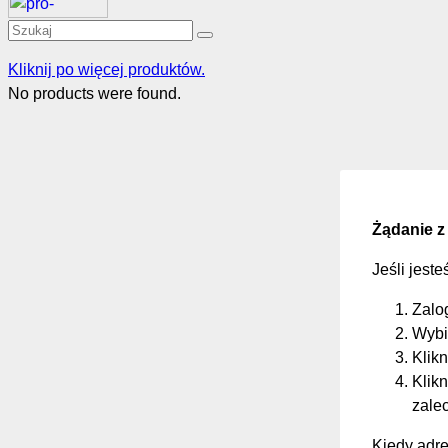
Kliknij po więcej produktów.
No products were found.
Żądanie z
Jeśli jest
Zalo
Wybi
Klikn
Klikn
zale
Kiedy adre