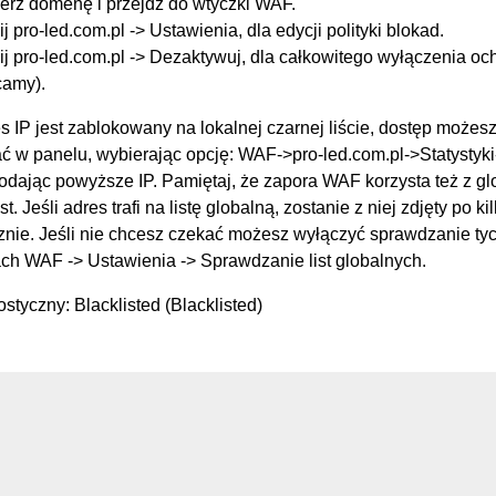
erz domenę i przejdź do wtyczki WAF.
ij pro-led.com.pl -> Ustawienia, dla edycji polityki blokad.
ij pro-led.com.pl -> Dezaktywuj, dla całkowitego wyłączenia oc
camy).
s IP jest zablokowany na lokalnej czarnej liście, dostęp możes
 w panelu, wybierając opcję: WAF->pro-led.com.pl->Statysty
podając powyższe IP. Pamiętaj, że zapora WAF korzysta też z g
st. Jeśli adres trafi na listę globalną, zostanie z niej zdjęty po k
nie. Jeśli nie chcesz czekać możesz wyłączyć sprawdzanie tych
ch WAF -> Ustawienia -> Sprawdzanie list globalnych.
styczny: Blacklisted (Blacklisted)