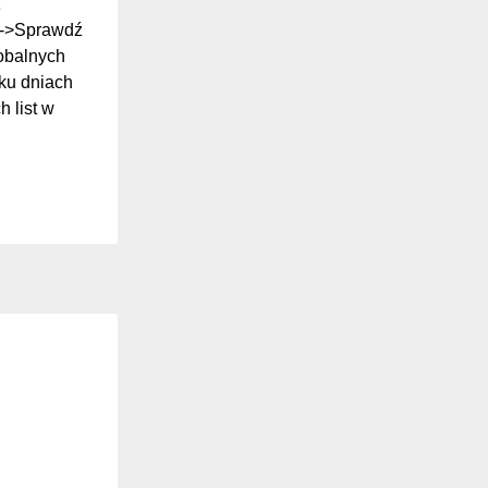
z
ki->Sprawdź
lobalnych
ilku dniach
 list w