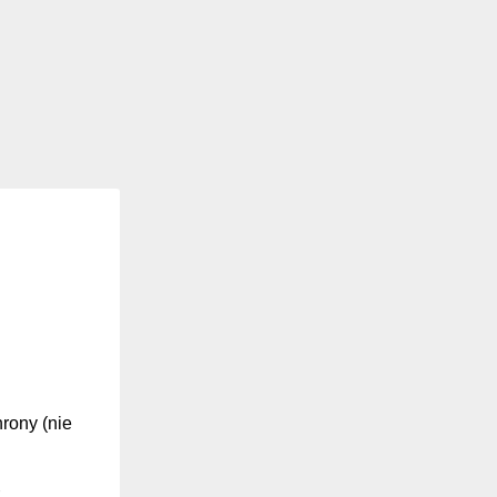
hrony (nie
z