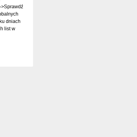
ki->Sprawdź
lobalnych
ilku dniach
 list w