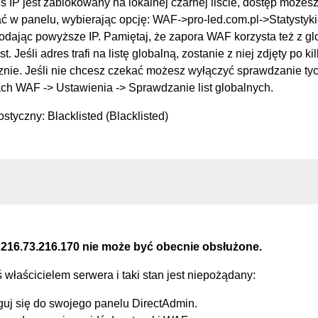
s IP jest zablokowany na lokalnej czarnej liście, dostęp możes
 w panelu, wybierając opcję: WAF->pro-led.com.pl->Statysty
podając powyższe IP. Pamiętaj, że zapora WAF korzysta też z g
st. Jeśli adres trafi na listę globalną, zostanie z niej zdjęty po k
nie. Jeśli nie chcesz czekać możesz wyłączyć sprawdzanie tych
ch WAF -> Ustawienia -> Sprawdzanie list globalnych.
styczny: Blacklisted (Blacklisted)
 216.73.216.170 nie może być obecnie obsłużone.
eś właścicielem serwera i taki stan jest niepożądany:
guj się do swojego panelu DirectAdmin.