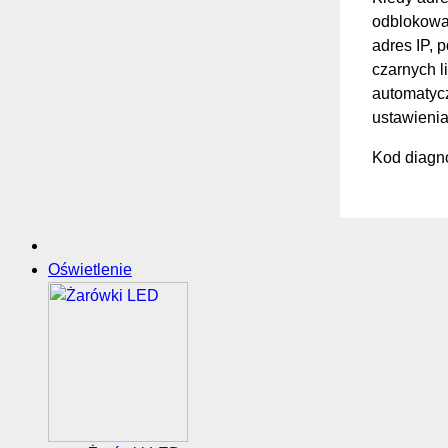
odblokować
adres IP, 
czarnych li
automatycz
ustawienia
Kod diagno
Oświetlenie