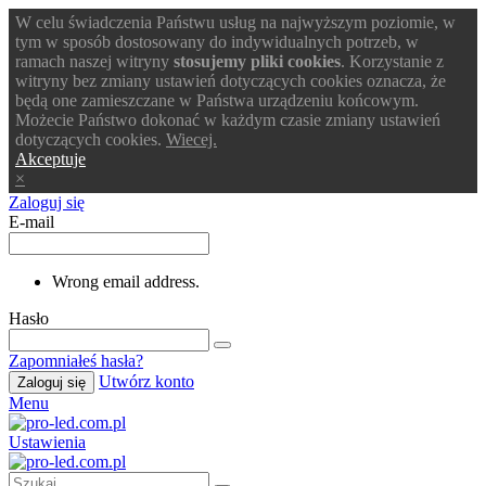
W celu świadczenia Państwu usług na najwyższym poziomie, w
tym w sposób dostosowany do indywidualnych potrzeb, w
ramach naszej witryny
stosujemy pliki cookies
. Korzystanie z
witryny bez zmiany ustawień dotyczących cookies oznacza, że
będą one zamieszczane w Państwa urządzeniu końcowym.
Możecie Państwo dokonać w każdym czasie zmiany ustawień
dotyczących cookies.
Wiecej.
Akceptuje
×
Zaloguj się
E-mail
Wrong email address.
Hasło
Zapomniałeś hasła?
Utwórz konto
Zaloguj się
Menu
Ustawienia