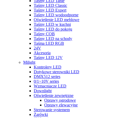
Taśmy LED Tanie
Taśmy LED Classic
Taśmy LED Expert
Taśmy LED wodoodporne
Oświetlenie LED meblowe
Taśmy LED w kuchni
Taśmy LED do pokoju
Taśmy COB
Taśmy LED na schody
Taśma LED RGB
24V
Akcesoria
Taśmy LED 12V
Milight
Kontrolery LED
Dotykowe sterowniki LED
DMX512 series
0/1~10V series
Wzmacniacze LED
Downlight
Oświetlenie zewnętrzne
Oprawy ogrodowe
Oprawy elewacyjne
Sterowanie systemem
Żarówki