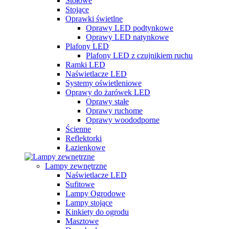
Stołowe
Stojące
Oprawki świetlne
Oprawy LED podtynkowe
Oprawy LED natynkowe
Plafony LED
Plafony LED z czujnikiem ruchu
Ramki LED
Naświetlacze LED
Systemy oświetleniowe
Oprawy do żarówek LED
Oprawy stałe
Oprawy ruchome
Oprawy woododporne
Ścienne
Reflektorki
Łazienkowe
Lampy zewnętrzne
Naświetlacze LED
Sufitowe
Lampy Ogrodowe
Lampy stojące
Kinkiety do ogrodu
Masztowe