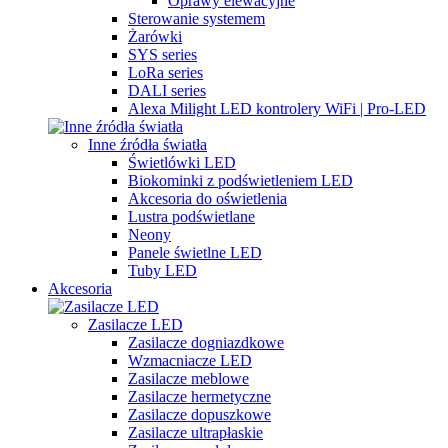
Oprawy elewacyjne
Sterowanie systemem
Żarówki
SYS series
LoRa series
DALI series
Alexa Milight LED kontrolery WiFi | Pro-LED
Inne źródła światła
Świetlówki LED
Biokominki z podświetleniem LED
Akcesoria do oświetlenia
Lustra podświetlane
Neony
Panele świetlne LED
Tuby LED
Akcesoria
Zasilacze LED
Zasilacze dogniazdkowe
Wzmacniacze LED
Zasilacze meblowe
Zasilacze hermetyczne
Zasilacze dopuszkowe
Zasilacze ultrapłaskie