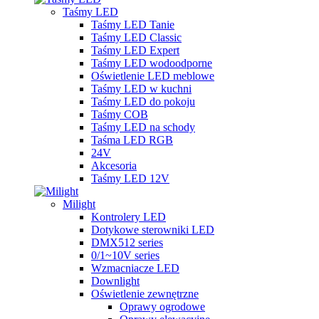
Taśmy LED
Taśmy LED Tanie
Taśmy LED Classic
Taśmy LED Expert
Taśmy LED wodoodporne
Oświetlenie LED meblowe
Taśmy LED w kuchni
Taśmy LED do pokoju
Taśmy COB
Taśmy LED na schody
Taśma LED RGB
24V
Akcesoria
Taśmy LED 12V
Milight
Kontrolery LED
Dotykowe sterowniki LED
DMX512 series
0/1~10V series
Wzmacniacze LED
Downlight
Oświetlenie zewnętrzne
Oprawy ogrodowe