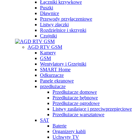
Łączniki krzywkowe
Puszki
Dławnice
Przewody przyłączeniowe
Listwy złączki
Rozdzielnice i skrzynki
Czujniki
AGD RTV GSM
Kamery
GSM
Wentylatory i Grzejniki
SMART Home
Odkurzacze
Panele ekranowe
przedłużacze
Przedłużacze domowe
Przedłużacze bębnowe
Przedłużacze ogrodowe
Listwy zasilające i przeciwprzepięciowe
Przedłużacze warsztatowe
SAT
Baterie
Organizery kabli
Uchwyty TV