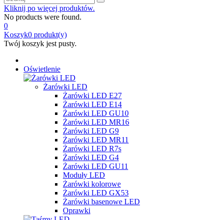
Kliknij po więcej produktów.
No products were found.
0
Koszyk
0
produkt(y)
Twój koszyk jest pusty.
Oświetlenie
Żarówki LED
Żarówki LED E27
Żarówki LED E14
Żarówki LED GU10
Żarówki LED MR16
Żarówki LED G9
Żarówki LED MR11
Żarówki LED R7s
Żarówki LED G4
Żarówki LED GU11
Moduły LED
Żarówki kolorowe
Żarówki LED GX53
Żarówki basenowe LED
Oprawki