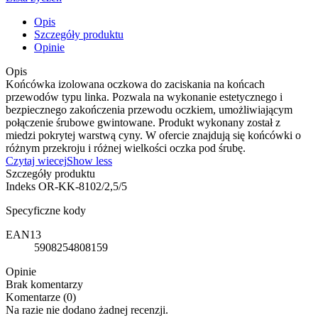
Opis
Szczegóły produktu
Opinie
Opis
Końcówka izolowana oczkowa do zaciskania na końcach
przewodów typu linka. Pozwala na wykonanie estetycznego i
bezpiecznego zakończenia przewodu oczkiem, umożliwiającym
połączenie śrubowe gwintowane. Produkt wykonany został z
miedzi pokrytej warstwą cyny. W ofercie znajdują się końcówki o
różnym przekroju i różnej wielkości oczka pod śrubę.
Czytaj wiecej
Show less
Szczegóły produktu
Indeks
OR-KK-8102/2,5/5
Specyficzne kody
EAN13
5908254808159
Opinie
Brak komentarzy
Komentarze (0)
Na razie nie dodano żadnej recenzji.