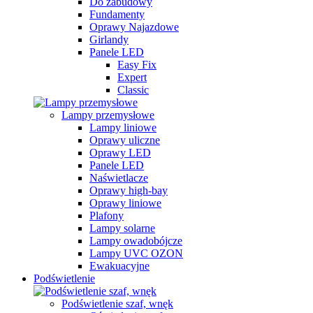
Do zabudowy
Fundamenty
Oprawy Najazdowe
Girlandy
Panele LED
Easy Fix
Expert
Classic
Lampy przemysłowe
Lampy liniowe
Oprawy uliczne
Oprawy LED
Panele LED
Naświetlacze
Oprawy high-bay
Oprawy liniowe
Plafony
Lampy solarne
Lampy owadobójcze
Lampy UVC OZON
Ewakuacyjne
Podświetlenie
Podświetlenie szaf, wnęk