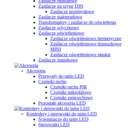
Zasilacze modułowe
Zasilacze na szynę DIN
Zasilacze przemysłowe
Zasilacze stałoprądowe
Transformatory i zasilacze do oświetlenia
Zasilacze wtyczkowe
Zasilacze oświetleniowe
Zasilacze oświetleniowe hermetyczne
Zasilacze oświetleniowe dopuszkowe
MINI
Zasilacze oświetleniowe płaskie
Zasilacze impulsowe
Akcesoria
Przewody do taśm LED
Czujniki ruchu
Czujniki ruchu PIR
Czujniki mikrofalowe
Czujniki zmierzchowe
Pozostałe akcesoria LED
Kontrolery i sterowniki do taśm LED
Ściemniacze do taśm LED
Sterowniki LED