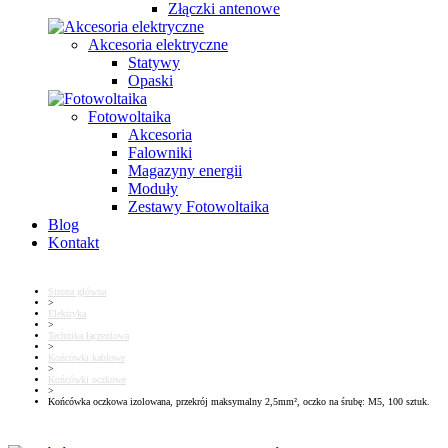
Złączki antenowe
Akcesoria elektryczne
Statywy
Opaski
Fotowoltaika
Akcesoria
Falowniki
Magazyny energii
Moduły
Zestawy Fotowoltaika
Blog
Kontakt
Strona główna
>
Elektryka
>
Technika łączeniowa
>
Końcówki kablowe
>
Końcówki oczkowe
>
Końcówka oczkowa izolowana, przekrój maksymalny 2,5mm², oczko na śrubę: M5, 100 sztuk.