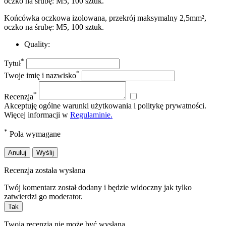
Końcówka oczkowa izolowana, przekrój maksymalny 2,5mm²,
oczko na śrubę: M5, 100 sztuk.
Quality:
*
Tytuł
*
Twoje imię i nazwisko
*
Recenzja
Akceptuję ogólne warunki użytkowania i politykę prywatności.
Więcej informacji w
Regulaminie.
*
Pola wymagane
Anuluj
Wyślij
Recenzja została wysłana
Twój komentarz został dodany i będzie widoczny jak tylko
zatwierdzi go moderator.
Tak
Twoja recenzja nie może być wysłana