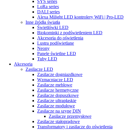
SYS series
LoRa series
DALI series
Alexa Milight LED kontrolery WiFi | Pro-LED
Inne źródła światła
Świetlówki LED
Biokominki z podświetleniem LED
Akcesoria do oświetlenia
Lustra podświetlane
Neony
Panele świetlne LED
Tuby LED
Akcesoria
Zasilacze LED
Zasilacze dogniazdkowe
Wzmacniacze LED
Zasilacze meblowe
Zasilacze hermetyczne
Zasilacze dopuszkowe
Zasilacze ultrapłaskie
Zasilacze modułowe
Zasilacze na szynę DIN
Zasilacze przemysłowe
Zasilacze stałoprądowe
Transformatory i zasilacze do oświetlenia