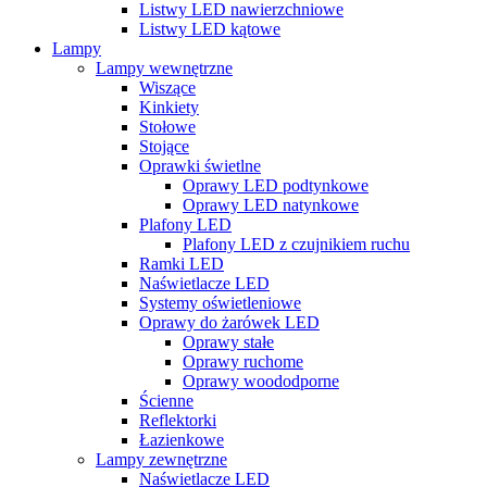
Listwy LED nawierzchniowe
Listwy LED kątowe
Lampy
Lampy wewnętrzne
Wiszące
Kinkiety
Stołowe
Stojące
Oprawki świetlne
Oprawy LED podtynkowe
Oprawy LED natynkowe
Plafony LED
Plafony LED z czujnikiem ruchu
Ramki LED
Naświetlacze LED
Systemy oświetleniowe
Oprawy do żarówek LED
Oprawy stałe
Oprawy ruchome
Oprawy woododporne
Ścienne
Reflektorki
Łazienkowe
Lampy zewnętrzne
Naświetlacze LED