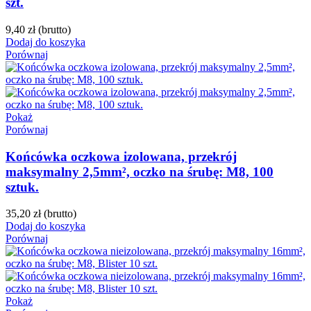
szt.
9,40 zł
(brutto)
Dodaj do koszyka
Porównaj
Pokaż
Porównaj
Końcówka oczkowa izolowana, przekrój
maksymalny 2,5mm², oczko na śrubę: M8, 100
sztuk.
35,20 zł
(brutto)
Dodaj do koszyka
Porównaj
Pokaż