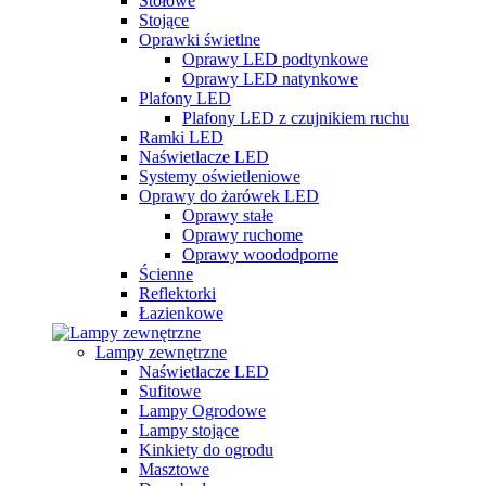
Stołowe
Stojące
Oprawki świetlne
Oprawy LED podtynkowe
Oprawy LED natynkowe
Plafony LED
Plafony LED z czujnikiem ruchu
Ramki LED
Naświetlacze LED
Systemy oświetleniowe
Oprawy do żarówek LED
Oprawy stałe
Oprawy ruchome
Oprawy woododporne
Ścienne
Reflektorki
Łazienkowe
Lampy zewnętrzne
Naświetlacze LED
Sufitowe
Lampy Ogrodowe
Lampy stojące
Kinkiety do ogrodu
Masztowe