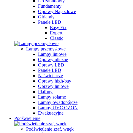
Do zabudowy
Fundamenty
Oprawy Najazdowe
Girlandy
Panele LED
Easy Fix
Expert
Classic
Lampy przemysłowe
Lampy liniowe
Oprawy uliczne
Oprawy LED
Panele LED
Naświetlacze
Oprawy high-bay
Oprawy liniowe
Plafony
Lampy solarne
Lampy owadobójcze
Lampy UVC OZON
Ewakuacyjne
Podświetlenie
Podświetlenie szaf, wnęk