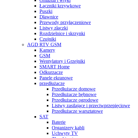
Gniazda i wtyki
Łączniki krzywkowe
Puszki
Dławnice
Przewody przyłączeniowe
Listwy złączki
Rozdzielnice i skrzynki
Czujniki
AGD RTV GSM
Kamery
GSM
Wentylatory i Grzejniki
SMART Home
Odkurzacze
Panele ekranowe
przedłużacze
Przedłużacze domowe
Przedłużacze bębnowe
Przedłużacze ogrodowe
Listwy zasilające i przeciwprzepięciowe
Przedłużacze warsztatowe
SAT
Baterie
Organizery kabli
Uchwyty TV