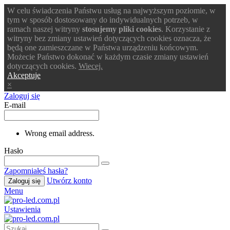
W celu świadczenia Państwu usług na najwyższym poziomie, w
tym w sposób dostosowany do indywidualnych potrzeb, w
ramach naszej witryny
stosujemy pliki cookies
. Korzystanie z
witryny bez zmiany ustawień dotyczących cookies oznacza, że
będą one zamieszczane w Państwa urządzeniu końcowym.
Możecie Państwo dokonać w każdym czasie zmiany ustawień
dotyczących cookies.
Wiecej.
Akceptuje
×
Zaloguj się
E-mail
Wrong email address.
Hasło
Zapomniałeś hasła?
Utwórz konto
Zaloguj się
Menu
Ustawienia