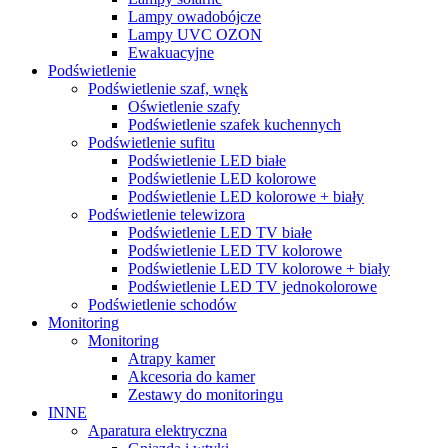
Lampy owadobójcze
Lampy UVC OZON
Ewakuacyjne
Podświetlenie
Podświetlenie szaf, wnęk
Oświetlenie szafy
Podświetlenie szafek kuchennych
Podświetlenie sufitu
Podświetlenie LED białe
Podświetlenie LED kolorowe
Podświetlenie LED kolorowe + biały
Podświetlenie telewizora
Podświetlenie LED TV białe
Podświetlenie LED TV kolorowe
Podświetlenie LED TV kolorowe + biały
Podświetlenie LED TV jednokolorowe
Podświetlenie schodów
Monitoring
Monitoring
Atrapy kamer
Akcesoria do kamer
Zestawy do monitoringu
INNE
Aparatura elektryczna