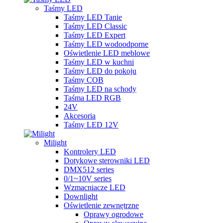
Taśmy LED
Taśmy LED Tanie
Taśmy LED Classic
Taśmy LED Expert
Taśmy LED wodoodporne
Oświetlenie LED meblowe
Taśmy LED w kuchni
Taśmy LED do pokoju
Taśmy COB
Taśmy LED na schody
Taśma LED RGB
24V
Akcesoria
Taśmy LED 12V
Milight
Kontrolery LED
Dotykowe sterowniki LED
DMX512 series
0/1~10V series
Wzmacniacze LED
Downlight
Oświetlenie zewnętrzne
Oprawy ogrodowe