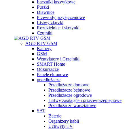
Łączniki krzywkowe
Puszki
Dławnice
Przewody przyłączeniowe
Listwy złączki
Rozdzielnice i skrzynki
Czujniki
AGD RTV GSM
Kamery
GSM
Wentylatory i Grzejniki
SMART Home
Odkurzacze
Panele ekranowe
przedłużacze
Przedłużacze domowe
Przedłużacze bębnowe
Przedłużacze ogrodowe
Listwy zasilające i przeciwprzepięciowe
Przedłużacze warsztatowe
SAT
Baterie
Organizery kabli
Uchwyty TV