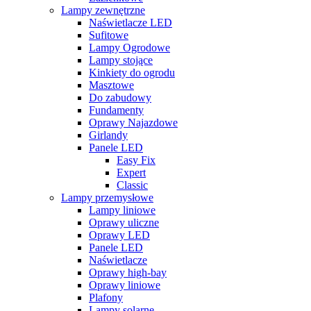
Lampy zewnętrzne
Naświetlacze LED
Sufitowe
Lampy Ogrodowe
Lampy stojące
Kinkiety do ogrodu
Masztowe
Do zabudowy
Fundamenty
Oprawy Najazdowe
Girlandy
Panele LED
Easy Fix
Expert
Classic
Lampy przemysłowe
Lampy liniowe
Oprawy uliczne
Oprawy LED
Panele LED
Naświetlacze
Oprawy high-bay
Oprawy liniowe
Plafony
Lampy solarne