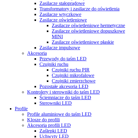
Zasilacze stałoprądowe
Transformatory i zasilacze do oświetlenia
Zasilacze wtyczkowe
Zasilacze oświetleniowe
Zasilacze oświetleniowe hermetyczne
Zasilacze oświetleniowe dopuszkowe
MINI
Zasilacze oświetleniowe płaskie
Zasilacze impulsowe
Akcesoria
Przewody do taśm LED
Czujniki ruchu
Czujniki ruchu PIR
Czujniki mikrofalowe
Czujniki zmierzchowe
Pozostałe akcesoria LED
Kontrolery i sterowniki do taśm LED
Ściemniacze do taśm LED
Sterowniki LED
Profile
Profile aluminiowe do taśm LED
Klosze do profili
Akcesoria profili LED
Zaślepki LED
Uchwyty LED