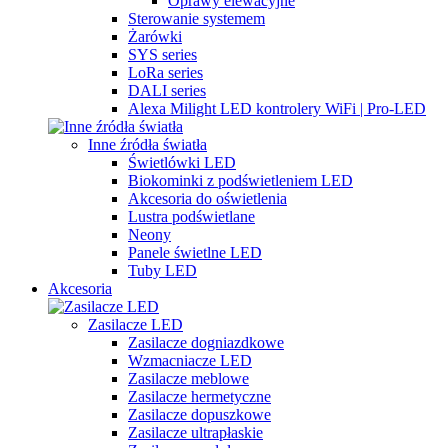
Oprawy elewacyjne
Sterowanie systemem
Żarówki
SYS series
LoRa series
DALI series
Alexa Milight LED kontrolery WiFi | Pro-LED
Inne źródła światła
Świetlówki LED
Biokominki z podświetleniem LED
Akcesoria do oświetlenia
Lustra podświetlane
Neony
Panele świetlne LED
Tuby LED
Akcesoria
Zasilacze LED
Zasilacze dogniazdkowe
Wzmacniacze LED
Zasilacze meblowe
Zasilacze hermetyczne
Zasilacze dopuszkowe
Zasilacze ultrapłaskie