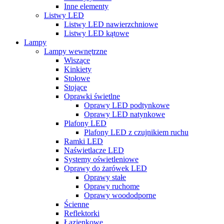
Inne elementy
Listwy LED
Listwy LED nawierzchniowe
Listwy LED kątowe
Lampy
Lampy wewnętrzne
Wiszące
Kinkiety
Stołowe
Stojące
Oprawki świetlne
Oprawy LED podtynkowe
Oprawy LED natynkowe
Plafony LED
Plafony LED z czujnikiem ruchu
Ramki LED
Naświetlacze LED
Systemy oświetleniowe
Oprawy do żarówek LED
Oprawy stałe
Oprawy ruchome
Oprawy woododporne
Ścienne
Reflektorki
Łazienkowe