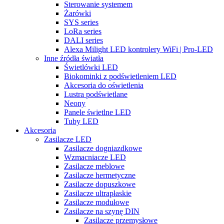
Sterowanie systemem
Żarówki
SYS series
LoRa series
DALI series
Alexa Milight LED kontrolery WiFi | Pro-LED
Inne źródła światła
Świetlówki LED
Biokominki z podświetleniem LED
Akcesoria do oświetlenia
Lustra podświetlane
Neony
Panele świetlne LED
Tuby LED
Akcesoria
Zasilacze LED
Zasilacze dogniazdkowe
Wzmacniacze LED
Zasilacze meblowe
Zasilacze hermetyczne
Zasilacze dopuszkowe
Zasilacze ultrapłaskie
Zasilacze modułowe
Zasilacze na szynę DIN
Zasilacze przemysłowe