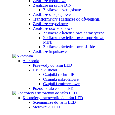
Zasilacze modułowe
Zasilacze na szynę DIN
Zasilacze przemysłowe
Zasilacze stałoprądowe
Transformatory i zasilacze do oświetlenia
Zasilacze wtyczkowe
Zasilacze oświetleniowe
Zasilacze oświetleniowe hermetyczne
Zasilacze oświetleniowe dopuszkowe
MINI
Zasilacze oświetleniowe płaskie
Zasilacze impulsowe
Akcesoria
Przewody do taśm LED
Czujniki ruchu
Czujniki ruchu PIR
Czujniki mikrofalowe
Czujniki zmierzchowe
Pozostałe akcesoria LED
Kontrolery i sterowniki do taśm LED
Ściemniacze do taśm LED
Sterowniki LED