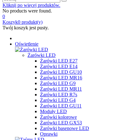
Kliknij po więcej produktów.
No products were found.
0
Koszyk
0
produkt(y)
Twój koszyk jest pusty.
Oświetlenie
Żarówki LED
Żarówki LED E27
Żarówki LED E14
Żarówki LED GU10
Żarówki LED MR16
Żarówki LED G9
Żarówki LED MR11
Żarówki LED R7s
Żarówki LED G4
Żarówki LED GU11
Moduły LED
Żarówki kolorowe
Żarówki LED GX53
Żarówki basenowe LED
Oprawki