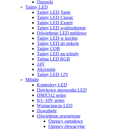
Oprawki
Taśmy LED
Taśmy LED Tanie
Taśmy LED Classic
Taśmy LED Expert
Taśmy LED wodoodporne
Oświetlenie LED meblowe
Taśmy LED w kuchni
Taśmy LED do pokoju
Taśmy COB
Taśmy LED na schody
Taśma LED RGB
24V
Akcesoria
Taśmy LED 12V
Milight
Kontrolery LED
Dotykowe sterowniki LED
DMX512 series
0/1~10V series
Wzmacniacze LED
Downlight
Oświetlenie zewnętrzne
Oprawy ogrodowe
Oprawy elewacyjne