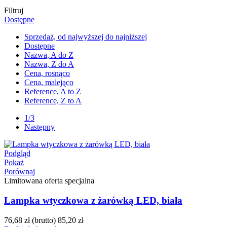
Filtruj
Dostępne
Sprzedaż, od najwyższej do najniższej
Dostępne
Nazwa, A do Z
Nazwa, Z do A
Cena, rosnąco
Cena, malejąco
Reference, A to Z
Reference, Z to A
1/3
Następny
Podgląd
Pokaż
Porównaj
Limitowana oferta specjalna
Lampka wtyczkowa z żarówką LED, biała
76,68 zł
(brutto)
85,20 zł