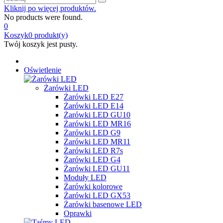
Kliknij po więcej produktów.
No products were found.
0
Koszyk
0
produkt(y)
Twój koszyk jest pusty.
Oświetlenie
Żarówki LED
Żarówki LED E27
Żarówki LED E14
Żarówki LED GU10
Żarówki LED MR16
Żarówki LED G9
Żarówki LED MR11
Żarówki LED R7s
Żarówki LED G4
Żarówki LED GU11
Moduły LED
Żarówki kolorowe
Żarówki LED GX53
Żarówki basenowe LED
Oprawki