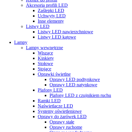
Akcesoria profili LED
Zaślepki LED
Uchwyty LED
Inne elementy
Listwy LED
Listwy LED nawierzchniowe
Listwy LED kątowe
Lampy
Lampy wewnętrzne
Wiszące
Kinkiety
Stołowe
Stojące
Oprawki świetlne
Oprawy LED podtynkowe
Oprawy LED natynkowe
Plafony LED
Plafony LED z czujnikiem ruchu
Ramki LED
Naświetlacze LED
Systemy oświetleniowe
Oprawy do żarówek LED
Oprawy stałe
Oprawy ruchome