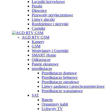
Łączniki krzywkowe
Puszki
Dławnice
Przewody przyłączeniowe
Listwy złączki
Rozdzielnice i skrzynki
Czujniki
AGD RTV GSM
Kamery
GSM
Wentylatory i Grzejniki
SMART Home
Odkurzacze
Panele ekranowe
przedłużacze
Przedłużacze domowe
Przedłużacze bębnowe
Przedłużacze ogrodowe
Listwy zasilające i przeciwprzepięciowe
Przedłużacze warsztatowe
SAT
Baterie
Organizery kabli
Uchwyty TV