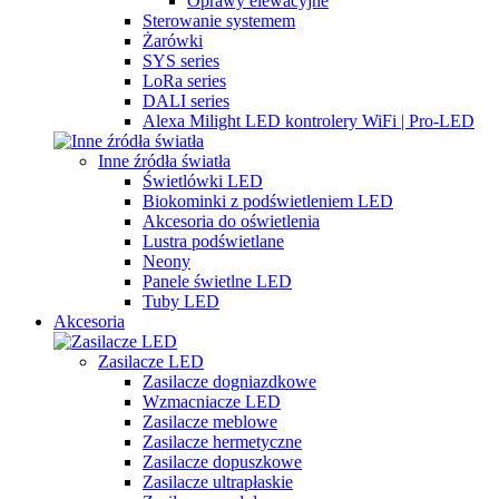
Oprawy elewacyjne
Sterowanie systemem
Żarówki
SYS series
LoRa series
DALI series
Alexa Milight LED kontrolery WiFi | Pro-LED
Inne źródła światła
Świetlówki LED
Biokominki z podświetleniem LED
Akcesoria do oświetlenia
Lustra podświetlane
Neony
Panele świetlne LED
Tuby LED
Akcesoria
Zasilacze LED
Zasilacze dogniazdkowe
Wzmacniacze LED
Zasilacze meblowe
Zasilacze hermetyczne
Zasilacze dopuszkowe
Zasilacze ultrapłaskie