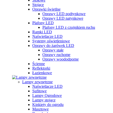
Stołowe
Stojące
Oprawki świetlne
Oprawy LED podtynkowe
Oprawy LED natynkowe
Plafony LED
Plafony LED z czujnikiem ruchu
Ramki LED
Naświetlacze LED
Systemy oświetleniowe
Oprawy do żarówek LED
Oprawy stałe
Oprawy ruchome
Oprawy woododporne
Ścienne
Reflektorki
Łazienkowe
Lampy zewnętrzne
Naświetlacze LED
Sufitowe
Lampy Ogrodowe
Lampy stojące
Kinkiety do ogrodu
Masztowe