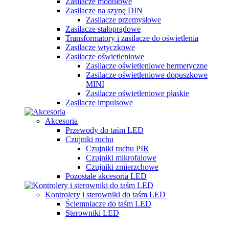
Zasilacze modułowe
Zasilacze na szynę DIN
Zasilacze przemysłowe
Zasilacze stałoprądowe
Transformatory i zasilacze do oświetlenia
Zasilacze wtyczkowe
Zasilacze oświetleniowe
Zasilacze oświetleniowe hermetyczne
Zasilacze oświetleniowe dopuszkowe
MINI
Zasilacze oświetleniowe płaskie
Zasilacze impulsowe
Akcesoria
Przewody do taśm LED
Czujniki ruchu
Czujniki ruchu PIR
Czujniki mikrofalowe
Czujniki zmierzchowe
Pozostałe akcesoria LED
Kontrolery i sterowniki do taśm LED
Ściemniacze do taśm LED
Sterowniki LED