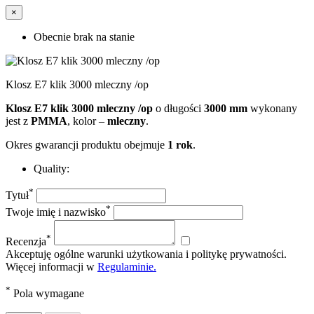
×
Obecnie brak na stanie
Klosz E7 klik 3000 mleczny /op
Klosz E7 klik 3000 mleczny /op
o długości
3000 mm
wykonany
jest z
PMMA
, kolor –
mleczny
.
Okres gwarancji produktu obejmuje
1 rok
.
Quality:
*
Tytuł
*
Twoje imię i nazwisko
*
Recenzja
Akceptuję ogólne warunki użytkowania i politykę prywatności.
Więcej informacji w
Regulaminie.
*
Pola wymagane