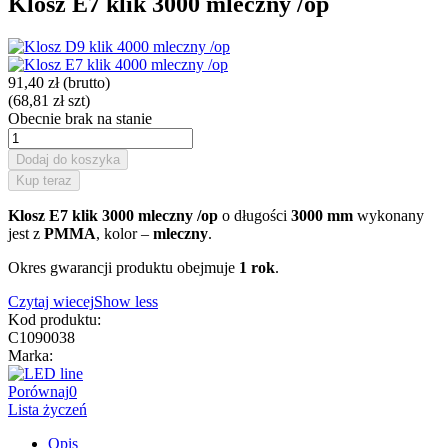
Klosz E7 klik 3000 mleczny /op
91,40 zł
(brutto)
(68,81 zł szt)
Obecnie brak na stanie
Dodaj do koszyka
Kup teraz
Klosz E7 klik 3000 mleczny /op
o długości
3000 mm
wykonany
jest z
PMMA
, kolor –
mleczny
.
Okres gwarancji produktu obejmuje
1 rok
.
Czytaj wiecej
Show less
Kod produktu:
C1090038
Marka:
Porównaj
0
Lista życzeń
Opis