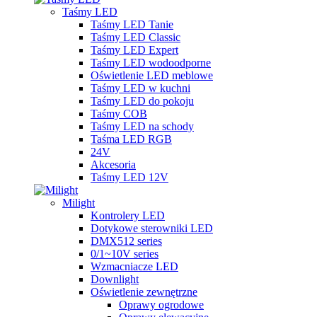
Taśmy LED
Taśmy LED Tanie
Taśmy LED Classic
Taśmy LED Expert
Taśmy LED wodoodporne
Oświetlenie LED meblowe
Taśmy LED w kuchni
Taśmy LED do pokoju
Taśmy COB
Taśmy LED na schody
Taśma LED RGB
24V
Akcesoria
Taśmy LED 12V
Milight
Kontrolery LED
Dotykowe sterowniki LED
DMX512 series
0/1~10V series
Wzmacniacze LED
Downlight
Oświetlenie zewnętrzne
Oprawy ogrodowe