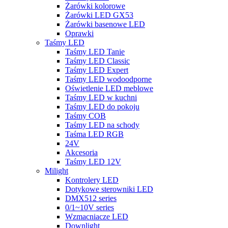
Żarówki kolorowe
Żarówki LED GX53
Żarówki basenowe LED
Oprawki
Taśmy LED
Taśmy LED Tanie
Taśmy LED Classic
Taśmy LED Expert
Taśmy LED wodoodporne
Oświetlenie LED meblowe
Taśmy LED w kuchni
Taśmy LED do pokoju
Taśmy COB
Taśmy LED na schody
Taśma LED RGB
24V
Akcesoria
Taśmy LED 12V
Milight
Kontrolery LED
Dotykowe sterowniki LED
DMX512 series
0/1~10V series
Wzmacniacze LED
Downlight