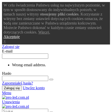
W celu świadczenia Państwu usług na najwyższym poziomie, w
tym w sposób dostosowany do indywidualnych potrzeb, w
ramach naszej witryny
stosujemy pliki cookies
. Korzystanie z
witryny bez zmiany ustawień dotyczących cookies oznacza, że
będą one zamieszczane w Państwa urządzeniu końcowym.
Możecie Państwo dokonać w każdym czasie zmiany ustawień
dotyczących cookies.
Wiecej.
Akceptuje
×
Zaloguj się
E-mail
Wrong email address.
Hasło
Zapomniałeś hasła?
Utwórz konto
Zaloguj się
Menu
Ustawienia