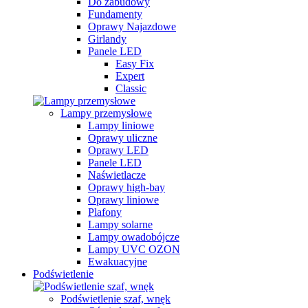
Do zabudowy
Fundamenty
Oprawy Najazdowe
Girlandy
Panele LED
Easy Fix
Expert
Classic
Lampy przemysłowe
Lampy liniowe
Oprawy uliczne
Oprawy LED
Panele LED
Naświetlacze
Oprawy high-bay
Oprawy liniowe
Plafony
Lampy solarne
Lampy owadobójcze
Lampy UVC OZON
Ewakuacyjne
Podświetlenie
Podświetlenie szaf, wnęk