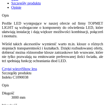
Szczegóły produktu
Opinie
Opis
Profile LED występujące w naszej ofercie od firmy TOPMET
LIGHT są wzbogacone o komponenty do oświetlenia LED, które
ułatwiają instalację i dają większe możliwości kombinacji, połączeń
i montażu.
Wśród takich akcesoriów wymienić warto m.in. klosze o różnych
stopniach transparentności i kształtach. Dzięki rozbudowanej oferty,
dobierać można różnorodne klosze zatrzaskowe lub wsuwane, które
nie tylko pozwalają na emitowanie preferowanej ilości światła, ale
też spełniają funkcję ochraniania diod LED.
Czytaj wiecej
Show less
Szczegóły produktu
Indeks
C1090038
Opis
Długość
3000 mm