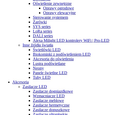
Oświetlenie zewnętrzne
Oprawy ogrodowe
Oprawy elewacyjne
Sterowanie systemem
Żarówki
SYS series
LoRa series
DALI series
Alexa Milight LED kontrolery WiFi | Pro-LED
Inne źródła światła
Świetlówki LED
Biokominki z podświetleniem LED
Akcesoria do oświetlenia
Lustra podświetlane
Neony
Panele świetlne LED
Tuby LED
Akcesoria
Zasilacze LED
Zasilacze dogniazdkowe
Wzmacniacze LED
Zasilacze meblowe
Zasilacze hermetyczne
Zasilacze dopuszkowe
Zasilacze ultrapłaskie