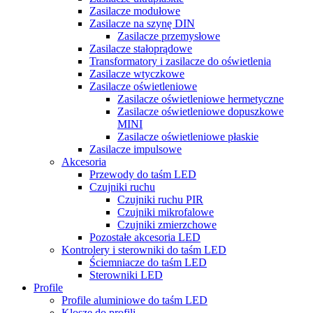
Zasilacze modułowe
Zasilacze na szynę DIN
Zasilacze przemysłowe
Zasilacze stałoprądowe
Transformatory i zasilacze do oświetlenia
Zasilacze wtyczkowe
Zasilacze oświetleniowe
Zasilacze oświetleniowe hermetyczne
Zasilacze oświetleniowe dopuszkowe
MINI
Zasilacze oświetleniowe płaskie
Zasilacze impulsowe
Akcesoria
Przewody do taśm LED
Czujniki ruchu
Czujniki ruchu PIR
Czujniki mikrofalowe
Czujniki zmierzchowe
Pozostałe akcesoria LED
Kontrolery i sterowniki do taśm LED
Ściemniacze do taśm LED
Sterowniki LED
Profile
Profile aluminiowe do taśm LED
Klosze do profili