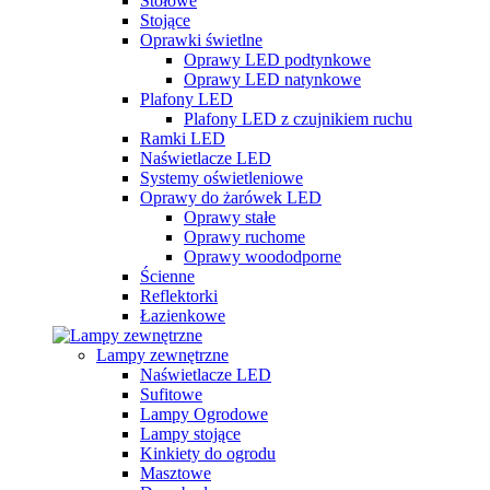
Stołowe
Stojące
Oprawki świetlne
Oprawy LED podtynkowe
Oprawy LED natynkowe
Plafony LED
Plafony LED z czujnikiem ruchu
Ramki LED
Naświetlacze LED
Systemy oświetleniowe
Oprawy do żarówek LED
Oprawy stałe
Oprawy ruchome
Oprawy woododporne
Ścienne
Reflektorki
Łazienkowe
Lampy zewnętrzne
Naświetlacze LED
Sufitowe
Lampy Ogrodowe
Lampy stojące
Kinkiety do ogrodu
Masztowe