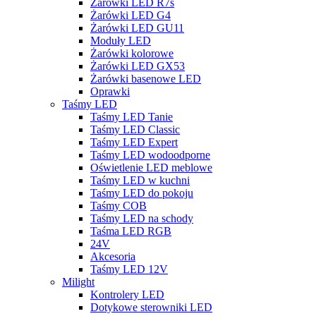
Żarówki LED R7s
Żarówki LED G4
Żarówki LED GU11
Moduły LED
Żarówki kolorowe
Żarówki LED GX53
Żarówki basenowe LED
Oprawki
Taśmy LED
Taśmy LED Tanie
Taśmy LED Classic
Taśmy LED Expert
Taśmy LED wodoodporne
Oświetlenie LED meblowe
Taśmy LED w kuchni
Taśmy LED do pokoju
Taśmy COB
Taśmy LED na schody
Taśma LED RGB
24V
Akcesoria
Taśmy LED 12V
Milight
Kontrolery LED
Dotykowe sterowniki LED