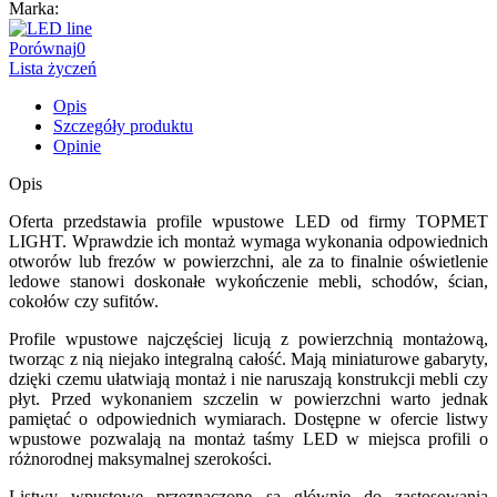
Marka:
Porównaj
0
Lista życzeń
Opis
Szczegóły produktu
Opinie
Opis
Oferta przedstawia profile wpustowe LED od firmy TOPMET
LIGHT. Wprawdzie ich montaż wymaga wykonania odpowiednich
otworów lub frezów w powierzchni, ale za to finalnie oświetlenie
ledowe stanowi doskonałe wykończenie mebli, schodów, ścian,
cokołów czy sufitów.
Profile wpustowe najczęściej licują z powierzchnią montażową,
tworząc z nią niejako integralną całość. Mają miniaturowe gabaryty,
dzięki czemu ułatwiają montaż i nie naruszają konstrukcji mebli czy
płyt. Przed wykonaniem szczelin w powierzchni warto jednak
pamiętać o odpowiednich wymiarach. Dostępne w ofercie listwy
wpustowe pozwalają na montaż taśmy LED w miejsca profili o
różnorodnej maksymalnej szerokości.
Listwy wpustowe przeznaczone są głównie do zastosowania