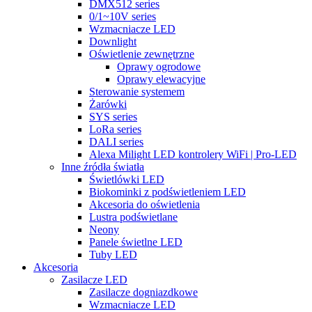
DMX512 series
0/1~10V series
Wzmacniacze LED
Downlight
Oświetlenie zewnętrzne
Oprawy ogrodowe
Oprawy elewacyjne
Sterowanie systemem
Żarówki
SYS series
LoRa series
DALI series
Alexa Milight LED kontrolery WiFi | Pro-LED
Inne źródła światła
Świetlówki LED
Biokominki z podświetleniem LED
Akcesoria do oświetlenia
Lustra podświetlane
Neony
Panele świetlne LED
Tuby LED
Akcesoria
Zasilacze LED
Zasilacze dogniazdkowe
Wzmacniacze LED