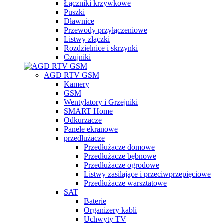
Łączniki krzywkowe
Puszki
Dławnice
Przewody przyłączeniowe
Listwy złączki
Rozdzielnice i skrzynki
Czujniki
AGD RTV GSM
Kamery
GSM
Wentylatory i Grzejniki
SMART Home
Odkurzacze
Panele ekranowe
przedłużacze
Przedłużacze domowe
Przedłużacze bębnowe
Przedłużacze ogrodowe
Listwy zasilające i przeciwprzepięciowe
Przedłużacze warsztatowe
SAT
Baterie
Organizery kabli
Uchwyty TV