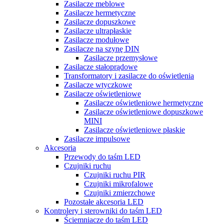
Zasilacze meblowe
Zasilacze hermetyczne
Zasilacze dopuszkowe
Zasilacze ultrapłaskie
Zasilacze modułowe
Zasilacze na szynę DIN
Zasilacze przemysłowe
Zasilacze stałoprądowe
Transformatory i zasilacze do oświetlenia
Zasilacze wtyczkowe
Zasilacze oświetleniowe
Zasilacze oświetleniowe hermetyczne
Zasilacze oświetleniowe dopuszkowe
MINI
Zasilacze oświetleniowe płaskie
Zasilacze impulsowe
Akcesoria
Przewody do taśm LED
Czujniki ruchu
Czujniki ruchu PIR
Czujniki mikrofalowe
Czujniki zmierzchowe
Pozostałe akcesoria LED
Kontrolery i sterowniki do taśm LED
Ściemniacze do taśm LED