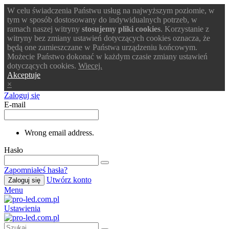
W celu świadczenia Państwu usług na najwyższym poziomie, w
tym w sposób dostosowany do indywidualnych potrzeb, w
ramach naszej witryny
stosujemy pliki cookies
. Korzystanie z
witryny bez zmiany ustawień dotyczących cookies oznacza, że
będą one zamieszczane w Państwa urządzeniu końcowym.
Możecie Państwo dokonać w każdym czasie zmiany ustawień
dotyczących cookies.
Wiecej.
Akceptuje
×
Zaloguj się
E-mail
Wrong email address.
Hasło
Zapomniałeś hasła?
Utwórz konto
Zaloguj się
Menu
Ustawienia