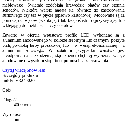
meblowego. Świetnie ozdabiają krawędzie blatów czy stopnie
schodów. Niektóre wersje nadają się również do zastosowania
sufitowego czy też w płycie gipsowo-kartonowej. Mocowane są za
pomocą uchwytów (wklikując) lub bezpośrednio (przykręcając lub
wklejając) do mebli, ścian czy cokołów.
Zawarte w ofercie wpustowe profile LED wykonane są z
aluminium anodowanego w kolorze srebrnym lub czarnym, pokryte
białą powłoką farby proszkowej lub – w wersji ekonomicznej – z
aluminium surowego. W ostatnim przypadku warstwa jest
nieodporna na uszkodzenia, stąd klienci chętniej wybierają wersje
anodowane o wysokim stopniu odporności na zarysowania.
Czytaj wiecej
Show less
Szczegóły produktu
Indeks
V3240020
Opis
Długość
4000 mm
Wysokość
mm