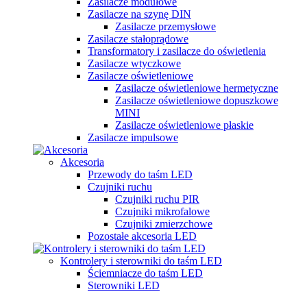
Zasilacze modułowe
Zasilacze na szynę DIN
Zasilacze przemysłowe
Zasilacze stałoprądowe
Transformatory i zasilacze do oświetlenia
Zasilacze wtyczkowe
Zasilacze oświetleniowe
Zasilacze oświetleniowe hermetyczne
Zasilacze oświetleniowe dopuszkowe
MINI
Zasilacze oświetleniowe płaskie
Zasilacze impulsowe
Akcesoria
Przewody do taśm LED
Czujniki ruchu
Czujniki ruchu PIR
Czujniki mikrofalowe
Czujniki zmierzchowe
Pozostałe akcesoria LED
Kontrolery i sterowniki do taśm LED
Ściemniacze do taśm LED
Sterowniki LED