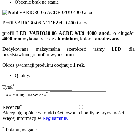
Obecnie brak na stanie
Profil VARIO30-06 ACDE-9/U9 4000 anod.
profil LED VARIO30-06 ACDE-9/U9 4000 anod.
o długości
4000 mm
wykonany jest z
aluminium
, kolor –
anodowany
.
Dedykowana maksymalna szerokość taśmy LED dla
przedstawionego profilu wynosi
mm
.
Okres gwarancji produktu obejmuje
1 rok
.
Quality:
*
Tytuł
*
Twoje imię i nazwisko
*
Recenzja
Akceptuję ogólne warunki użytkowania i politykę prywatności.
Więcej informacji w
Regulaminie.
*
Pola wymagane