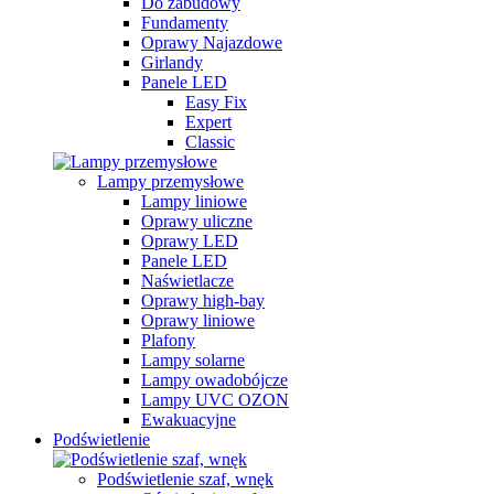
Do zabudowy
Fundamenty
Oprawy Najazdowe
Girlandy
Panele LED
Easy Fix
Expert
Classic
Lampy przemysłowe
Lampy liniowe
Oprawy uliczne
Oprawy LED
Panele LED
Naświetlacze
Oprawy high-bay
Oprawy liniowe
Plafony
Lampy solarne
Lampy owadobójcze
Lampy UVC OZON
Ewakuacyjne
Podświetlenie
Podświetlenie szaf, wnęk