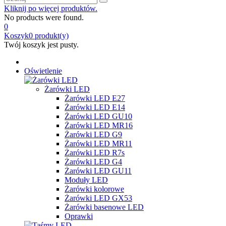
Kliknij po więcej produktów.
No products were found.
0
Koszyk
0
produkt(y)
Twój koszyk jest pusty.
Oświetlenie
Żarówki LED
Żarówki LED E27
Żarówki LED E14
Żarówki LED GU10
Żarówki LED MR16
Żarówki LED G9
Żarówki LED MR11
Żarówki LED R7s
Żarówki LED G4
Żarówki LED GU11
Moduły LED
Żarówki kolorowe
Żarówki LED GX53
Żarówki basenowe LED
Oprawki