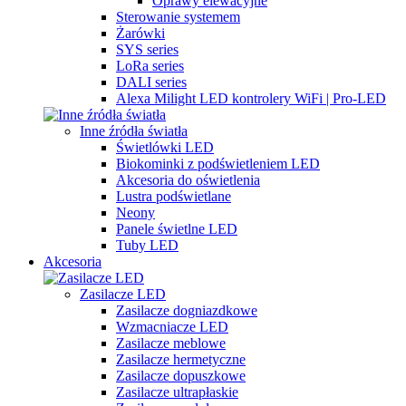
Oprawy elewacyjne
Sterowanie systemem
Żarówki
SYS series
LoRa series
DALI series
Alexa Milight LED kontrolery WiFi | Pro-LED
Inne źródła światła
Świetlówki LED
Biokominki z podświetleniem LED
Akcesoria do oświetlenia
Lustra podświetlane
Neony
Panele świetlne LED
Tuby LED
Akcesoria
Zasilacze LED
Zasilacze dogniazdkowe
Wzmacniacze LED
Zasilacze meblowe
Zasilacze hermetyczne
Zasilacze dopuszkowe
Zasilacze ultrapłaskie