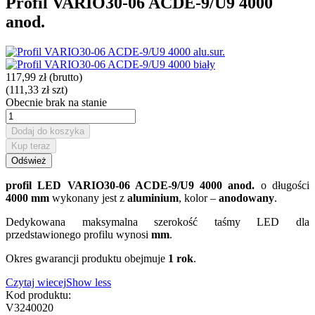
Profil VARIO30-06 ACDE-9/U9 4000
anod.
117,99 zł
(brutto)
(111,33 zł szt)
Obecnie brak na stanie
Dodaj do koszyka
Kup teraz
profil LED VARIO30-06 ACDE-9/U9 4000 anod.
o długości
4000 mm
wykonany jest z
aluminium
, kolor –
anodowany
.
Dedykowana maksymalna szerokość taśmy LED dla
przedstawionego profilu wynosi
mm
.
Okres gwarancji produktu obejmuje
1 rok
.
Czytaj wiecej
Show less
Kod produktu:
V3240020