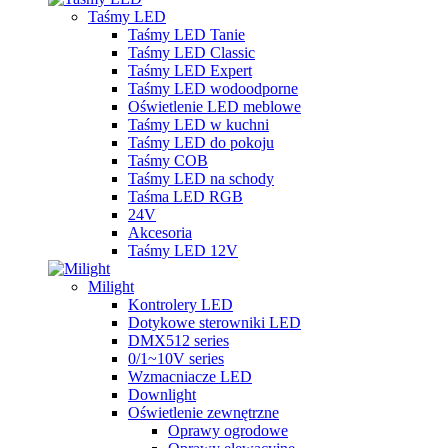
Taśmy LED
Taśmy LED Tanie
Taśmy LED Classic
Taśmy LED Expert
Taśmy LED wodoodporne
Oświetlenie LED meblowe
Taśmy LED w kuchni
Taśmy LED do pokoju
Taśmy COB
Taśmy LED na schody
Taśma LED RGB
24V
Akcesoria
Taśmy LED 12V
Milight
Kontrolery LED
Dotykowe sterowniki LED
DMX512 series
0/1~10V series
Wzmacniacze LED
Downlight
Oświetlenie zewnętrzne
Oprawy ogrodowe